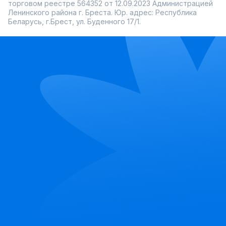
торговом реестре 564352 от 12.09.2023 Администрацией
Ленинского района г. Бреста. Юр. адрес: Республика
Беларусь, г.Брест, ул. Буденного 17/1.