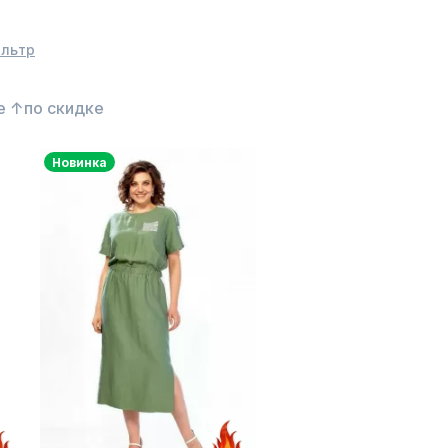
ильтр
е ↑
по скидке
Новинка