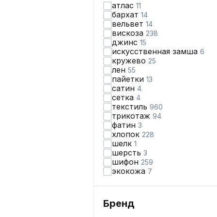
атлас
11
бархат
14
вельвет
14
вискоза
238
джинс
15
искусственная замша
6
кружево
25
лен
55
пайетки
13
сатин
4
сетка
4
текстиль
960
трикотаж
94
фатин
3
хлопок
228
шелк
1
шерсть
3
шифон
259
экокожа
7
Бренд