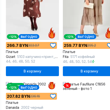
-12%
ВЫГОДНО
-12%
ВЫГОДНО
266.7 BYN
259.77 BYN
303.07
295.2
Платье
Платье
Gizart
5103 капучино+принт_цветы
Fita
5171 кофейный
,
,
,
,
,
,
,
,
44
46
48
50
52
46
48
50
52
54
В корзину
В корзину
Новинка
%
-12%
ВЫГОДНО
207.82 BYN
236.16
Платье
Danaida
2002 черный