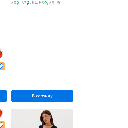
,
,
,
,
,
50
52
54
56
58
60
В корзину