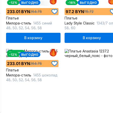
-12%
ВЫГОДНО
-16%
ВЫГОДНО
233.01 BYN
97.2 BYN
264.78
115.72
Платье
Платье
Милора-стиль
1455 синий
Lady Style Classic
1343/7 оливков
,
,
,
,
,
,
48
50
52
54
56
58
58
60
В корзину
В корзину
Новинка
-12%
ВЫГОДНО
233.01 BYN
264.78
Платье
Милора-стиль
1455 шоколад
,
,
,
,
,
48
50
52
54
56
58