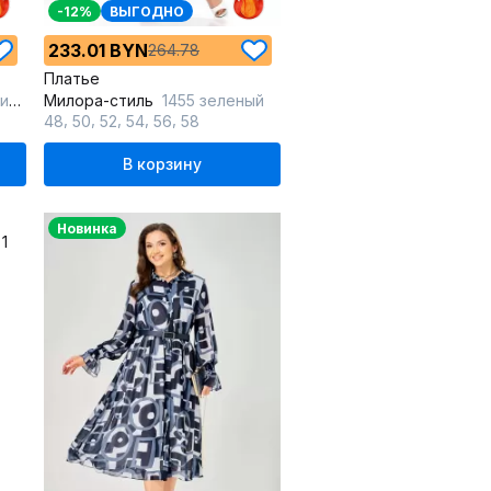
-12%
ВЫГОДНО
233.01 BYN
264.78
Платье
ый
Милора-стиль
1455 зеленый
,
,
,
,
,
48
50
52
54
56
58
В корзину
Новинка