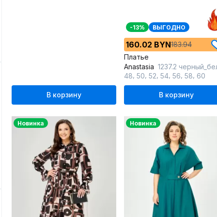
-13%
ВЫГОДНО
160.02 BYN
183.94
Платье
Anastasia
1237.2 черный_белый_поя
,
,
,
,
,
,
48
50
52
54
56
58
60
В корзину
В корзину
Новинка
Новинка