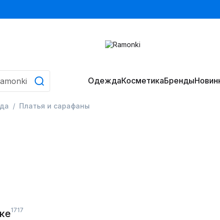
Одежда
Косметика
Бренды
Новин
да
Платья и сарафаны
1717
ке