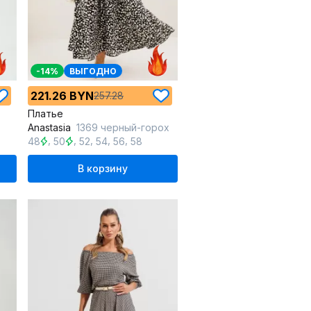
-14%
ВЫГОДНО
221.26 BYN
257.28
Платье
Anastasia
1369 черный-горох
,
,
,
,
,
48
50
52
54
56
58
В корзину