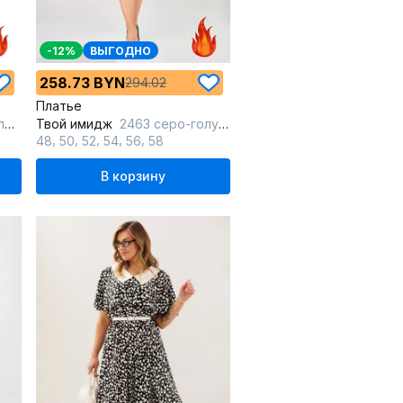
-12%
ВЫГОДНО
258.73 BYN
294.02
Платье
с
Твой имидж
2463 серо-голубой_с_принтом
,
,
,
,
,
48
50
52
54
56
58
В корзину