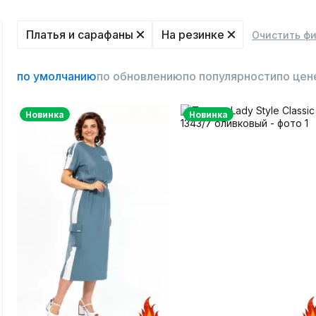
Платья и сарафаны
На резинке
Очистить ф
по умолчанию
по обновлению
по популярности
по цен
Новинка
Новинка