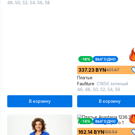
,
,
,
,
,
48
50
52
54
56
58
-16%
ВЫГОДНО
337.23 BYN
401.47
Платье
Faufilure
C1856 зеленый
,
,
,
,
,
46
48
50
52
54
56
В корзину
В корзину
-14%
ВЫГОДНО
162.14 BYN
188.54