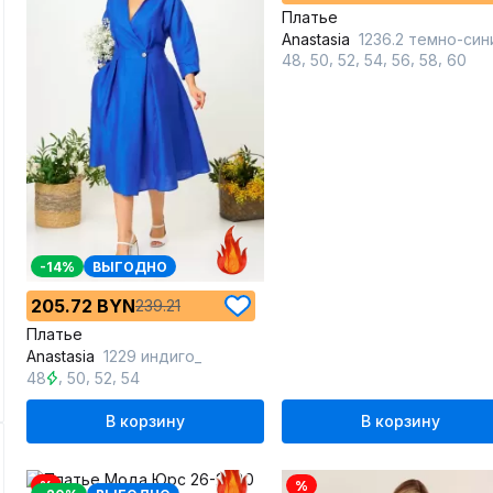
Платье
Anastasia
1236.2 темно-син
,
,
,
,
,
,
48
50
52
54
56
58
60
-14%
ВЫГОДНО
205.72 BYN
239.21
Платье
Anastasia
1229 индиго_
,
,
,
48
50
52
54
В корзину
В корзину
%
%