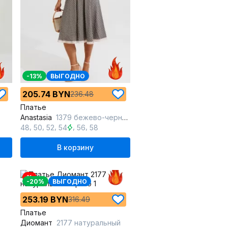
-13%
ВЫГОДНО
205.74 BYN
236.48
Платье
Anastasia
1379 бежево-черный
,
,
,
,
,
48
50
52
54
56
58
В корзину
%
-20%
ВЫГОДНО
253.19 BYN
316.49
Платье
Диомант
2177 натуральный