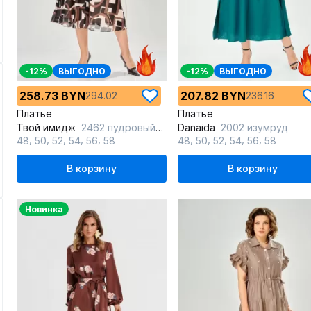
-12%
ВЫГОДНО
-12%
ВЫГОДНО
258.73 BYN
207.82 BYN
294.02
236.16
Платье
Платье
Твой имидж
2462 пудровый_с_принтом
Danaida
2002 изумруд
,
,
,
,
,
,
,
,
,
,
48
50
52
54
56
58
48
50
52
54
56
58
В корзину
В корзину
Новинка