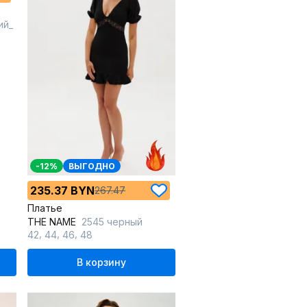
ий_
-12%
ВЫГОДНО
235.37 BYN
267.47
Платье
THE NAME
2545 черный
,
,
,
42
44
46
48
В корзину