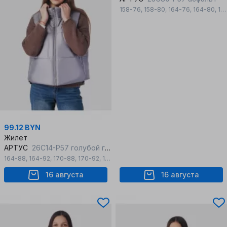
158-76
,
158-80
,
164-76
,
164-80
,
164-84
99.12 BYN
Жилет
АРТУС
26С14-Р57 голубой гранит
164-88
,
164-92
,
170-88
,
170-92
,
176-96
16 августа
16 августа