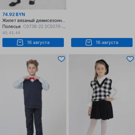
74.92 BYN
Жилет вязаный демисезонный деловой и на каждый день
Полесье
С9738-22 2С5076-Д43 158,164 черный_антрацит
40
,
42
,
44
16 августа
16 августа