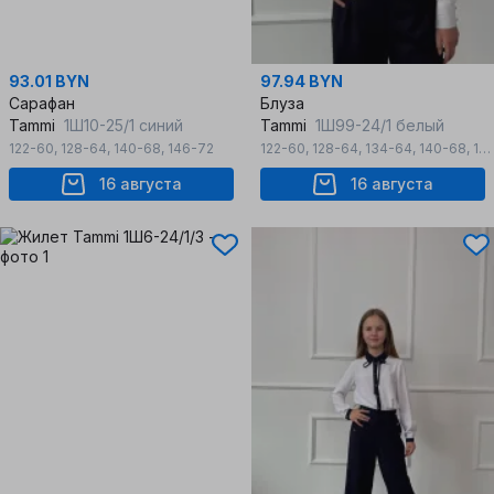
93.01 BYN
97.94 BYN
Сарафан
Блуза
Tammi
1Ш10-25/1 синий
Tammi
1Ш99-24/1 белый
122-60
,
128-64
,
140-68
,
146-72
122-60
,
128-64
,
134-64
,
140-68
,
146-72
16 августа
16 августа