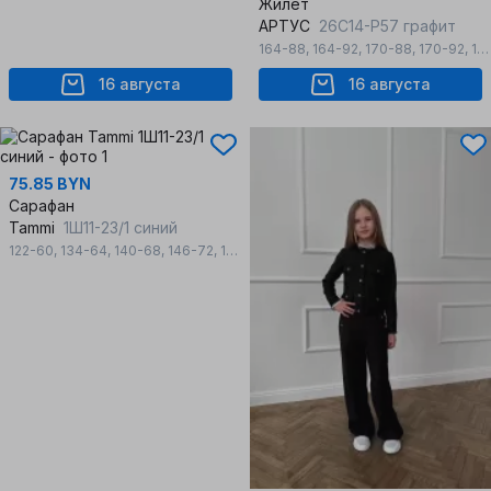
Жилет
АРТУС
26С14-Р57 графит
164-88
,
164-92
,
170-88
,
170-92
,
176-96
16 августа
16 августа
75.85 BYN
Сарафан
Tammi
1Ш11-23/1 синий
122-60
,
134-64
,
140-68
,
146-72
,
152-76