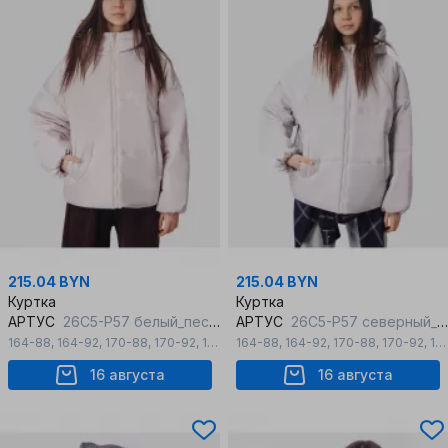
215.04 BYN
215.04 BYN
Куртка
Куртка
АРТУС
26С5-Р57 белый_песок
АРТУС
26С5-Р57 северный_ветер
164-88
,
164-92
,
170-88
,
170-92
,
176-96
164-88
,
164-92
,
170-88
,
170-92
,
176-96
16 августа
16 августа