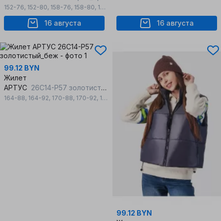
152-76
,
152-80
,
158-76
,
158-80
,
158-84
,
164-80
,
164-84
,
170-84
16 августа
16 августа
99.12 BYN
Жилет
АРТУС
26С14-Р57 золотистый_беж
164-88
,
164-92
,
170-88
,
170-92
,
176-96
99.12 BYN