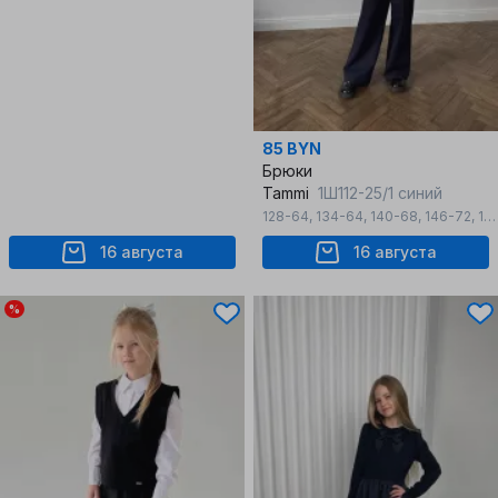
85 BYN
Брюки
Tammi
1Ш112-25/1 синий
128-64
,
134-64
,
140-68
,
146-72
,
152-76
16 августа
16 августа
%