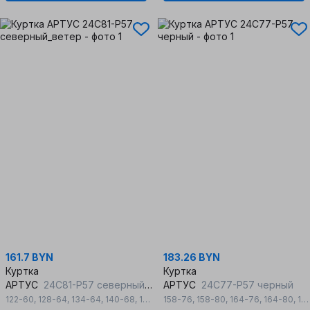
161.7 BYN
183.26 BYN
Куртка
Куртка
АРТУС
24С81-Р57 северный_ветер
АРТУС
24С77-Р57 черный
122-60
,
128-64
,
134-64
,
140-68
,
152-76
158-76
,
158-76
,
158-80
,
164-80
,
164-76
,
164-80
,
164-84