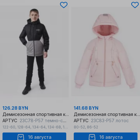
126.28 BYN
141.68 BYN
Демисезонная спортивная куртка для мальчика с шлевками
Демисезонная спортивная куртка для девочки с шевроном
АРТУС
23С78-Р57 темно-серый
АРТУС
23С83-Р57 лотос
122-60
,
128-64
,
134-64
,
134-68
,
140-64
80-52
,
140-68
,
86-52
,
146-68
,
146-72
,
152-72
16 августа
16 августа