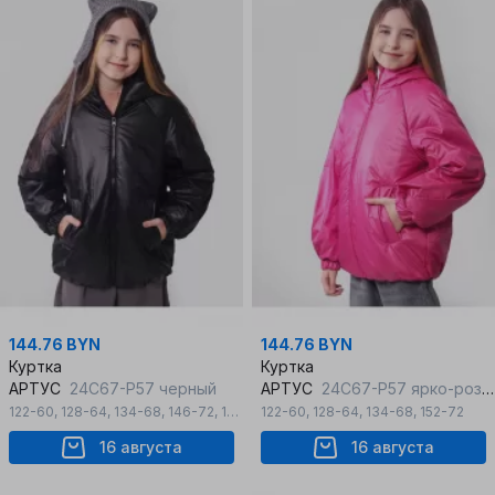
144.76 BYN
144.76 BYN
Куртка
Куртка
АРТУС
24С67-Р57 черный
АРТУС
24С67-Р57 ярко-розовый
122-60
,
128-64
,
134-68
,
146-72
,
152-72
122-60
,
128-64
,
134-68
,
152-72
16 августа
16 августа