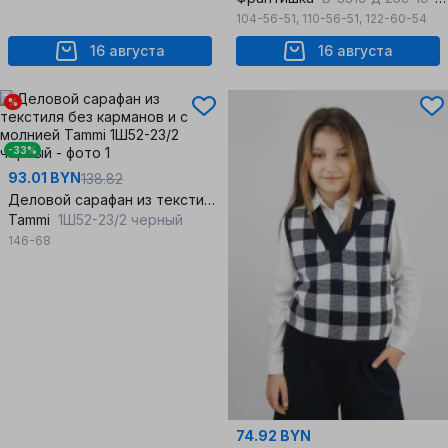
104-56-51
,
110-56-51
,
122-60-54
16 августа
16 августа
%
-33%
93.01 BYN
138.82
Деловой сарафан из текстиля без карманов и с молнией
Tammi
1Ш52-23/2 черный
146-68
74.92 BYN