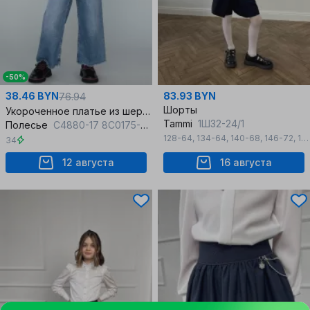
-50%
38.46 BYN
83.93 BYN
76.94
Шорты
Укороченное платье из шерстяного трикотажа с регланом
Tammi
1Ш32-24/1
Полесье
С4880-17 8С0175-Д43 134,140 красный_минерал
128-64
,
134-64
,
140-68
,
146-72
,
152-76
34
12 августа
16 августа