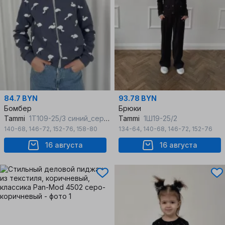
84.7 BYN
93.78 BYN
Бомбер
Брюки
Tammi
1Т109-25/3 синий_серый_сине-серый
Tammi
1Ш19-25/2
140-68
,
146-72
,
152-76
,
158-80
134-64
,
140-68
,
146-72
,
152-76
16 августа
16 августа