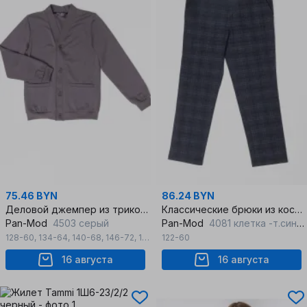
75.46 BYN
86.24 BYN
Деловой джемпер из трикотажа для мальчика с V-образным вырезом
Классические брюки из костюмной ткани с стрелками и резинкой
Pan-Mod
4503 серый
Pan-Mod
4081 клетка -т.синяя
128-60
,
134-64
,
140-68
,
146-72
,
152-76
122-60
16 августа
16 августа