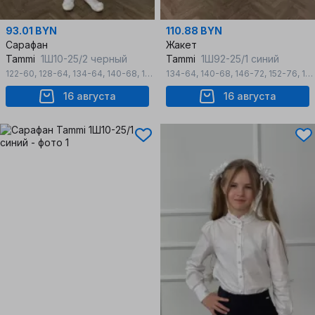
93.01 BYN
110.88 BYN
Сарафан
Жакет
Tammi
1Ш10-25/2 черный
Tammi
1Ш92-25/1 синий
122-60
,
128-64
,
134-64
,
140-68
,
146-72
134-64
,
140-68
,
146-72
,
152-76
,
158-80
16 августа
16 августа