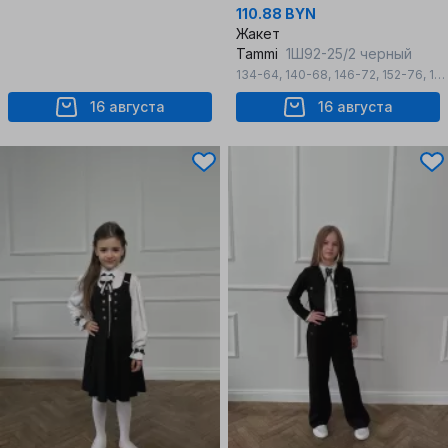
110.88 BYN
Жакет
Tammi
1Ш92-25/2 черный
134-64
,
140-68
,
146-72
,
152-76
,
158-80
16 августа
16 августа