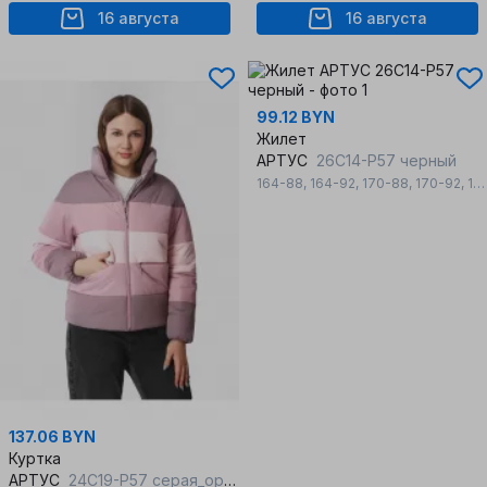
16 августа
16 августа
99.12 BYN
Жилет
АРТУС
26С14-Р57 черный
164-88
,
164-92
,
170-88
,
170-92
,
176-96
137.06 BYN
Куртка
АРТУС
24С19-Р57 серая_орхидея