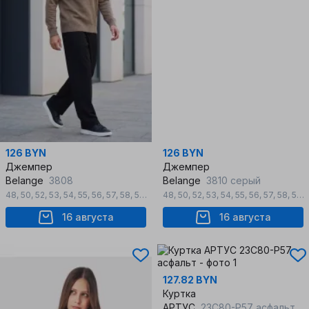
126 BYN
126 BYN
Джемпер
Джемпер
Belange
3808
Belange
3810 серый
48
,
50
,
52
,
53
,
54
,
55
,
56
,
57
,
58
,
59
,
60
,
48
64
,
50
,
52
,
53
,
54
,
55
,
56
,
57
,
58
,
59
,
16 августа
16 августа
127.82 BYN
Куртка
АРТУС
23С80-Р57 асфальт