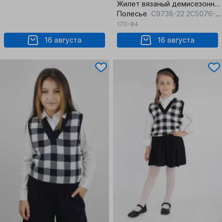
Жилет вязаный демисезонный деловой и на каждый день
Полесье
С9738-22 2С5076-Д43 170 т.синий
170-84
16 августа
16 августа