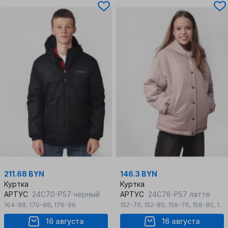
211.68 BYN
146.3 BYN
Куртка
Куртка
АРТУС
24С70-Р57 черный
АРТУС
24С78-Р57 латте
164-88
,
170-88
,
176-96
152-76
,
152-80
,
158-76
,
158-80
,
158-84
16 августа
16 августа