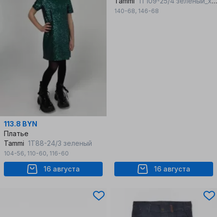
Tammi
1Т109-25/4 зеленый_хаки
140-68
,
146-68
113.8 BYN
Платье
Tammi
1Т88-24/3 зеленый
104-56
,
110-60
,
116-60
16 августа
16 августа