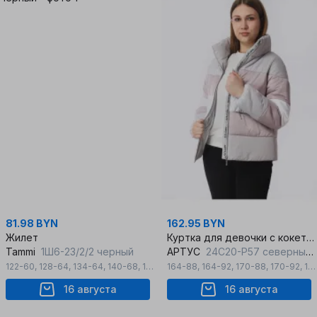
81.98 BYN
162.95 BYN
Жилет
Куртка для девочки с кокетками демисезонная утепленная
Tammi
1Ш6-23/2/2 черный
АРТУС
24С20-Р57 северный_ветер
122-60
,
128-64
,
134-64
,
140-68
,
146-72
164-88
,
152-76
,
164-92
,
158-80
,
170-88
,
164-84
,
170-92
,
176-96
16 августа
16 августа