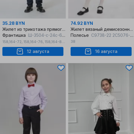
35.28 BYN
74.92 BYN
Жилет из трикотажа прямого силуэта для мальчика
Жилет вязаный демисезонный деловой и на каждый день
Франтишка
Ш-3504-с-24с-69-с78 темно-синий
Полесье
С9738-22 2С5076-Д43 152,158 черный_антрацит
38
158,164-72
,
158,164-76
,
158,164-80
,
170-176-84
,
158,164-84
,
170-76
12 августа
16 августа