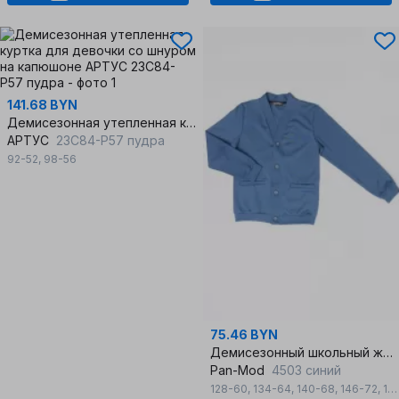
141.68 BYN
Демисезонная утепленная куртка для девочки со шнуром на капюшоне
АРТУС
23С84-Р57 пудра
92-52
,
98-56
75.46 BYN
Демисезонный школьный жакет из качественного шерстяного трикотажа
Pan-Mod
4503 синий
128-60
,
134-64
,
140-68
,
146-72
,
152-76