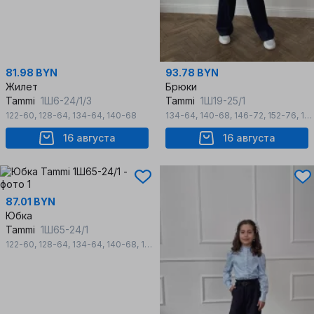
81.98 BYN
93.78 BYN
Жилет
Брюки
Tammi
1Ш6-24/1/3
Tammi
1Ш19-25/1
122-60
,
128-64
,
134-64
,
140-68
134-64
,
140-68
,
146-72
,
152-76
,
158-80
16 августа
16 августа
87.01 BYN
Юбка
Tammi
1Ш65-24/1
122-60
,
128-64
,
134-64
,
140-68
,
146-72