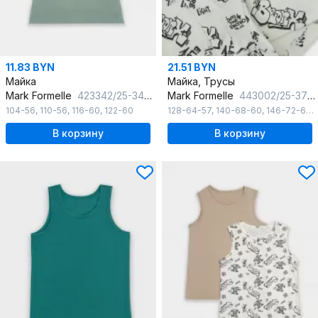
11.83 BYN
21.51 BYN
Майка
Майка, Трусы
Mark Formelle
423342/25-34737Ц-1 зеленый_лед
Mark Formelle
443002/25-37067ПП-0 граффити_на_молочном
104-56
,
110-56
,
116-60
,
122-60
128-64-57
,
140-68-60
,
146-72-63
,
В корзину
В корзину