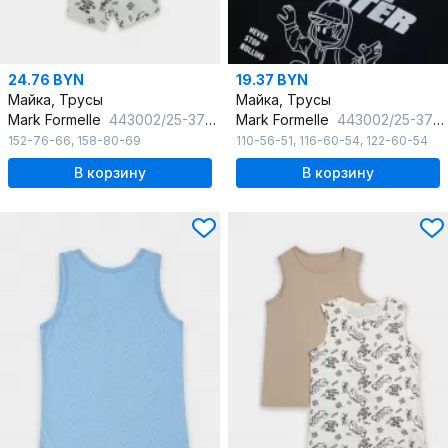
24.76 BYN
19.37 BYN
Майка, Трусы
Майка, Трусы
Mark Formelle
443002/25-37068ПП-0 граффити_на_молочном
Mark Formelle
443002/25-37066ПП-0 черный_ч_б_клетка_3_сл_на_пол
152-76-66
,
158-80-69
110-56-51
,
116-60-54
,
122-60-54
В корзину
В корзину