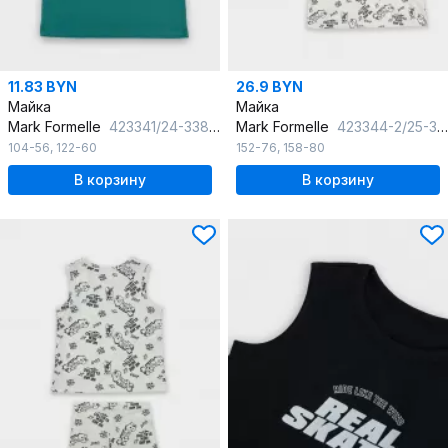
11.83 BYN
26.9 BYN
Майка
Майка
Mark Formelle
423341/24-33878Ц-5 малахит
Mark Formelle
423344-2/25-36783П-0 граффити_на_молочном_бежевый
104-56
,
122-60
152-76
,
158-80
В корзину
В корзину