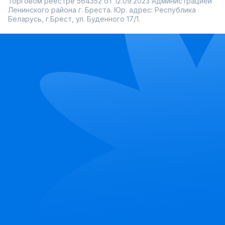
торговом реестре 564352 от 12.09.2023 Администрацией
Ленинского района г. Бреста. Юр. адрес: Республика
Беларусь, г.Брест, ул. Буденного 17/1.