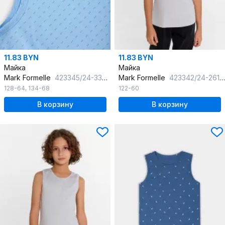
11.83 BYN
11.83 BYN
Майка
Майка
Mark Formelle
423345/24-33450П-0 синие_точки_на_голубом
Mark Formelle
423342/24-26125Ц-1 св.серый
128-64
,
134-68
122-60
В корзину
В корзину