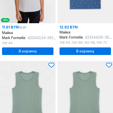
-10%
11.61 BYN
12.92 BYN
12.91
Майка
Майка
Mark Formelle
423344/25-39081П-0 молнии_на_синем
Mark Formelle
423342/24-26126Ц-1 св.серый
128-64
,
134-68
,
140-68
,
146-72
128-64
В корзину
В корзину