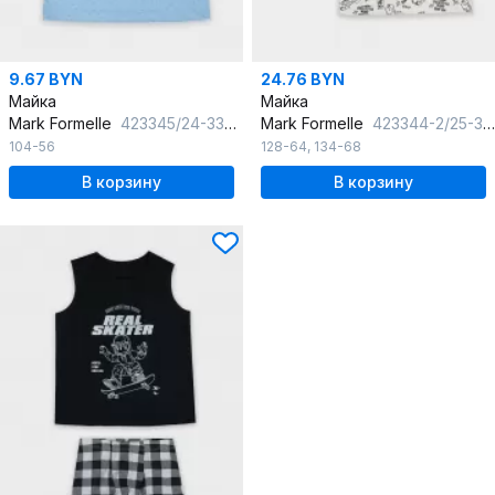
9.67 BYN
24.76 BYN
Майка
Майка
Mark Formelle
423345/24-33449П-0 синие_точки_на_голубом
Mark Formelle
423344-2/25-36782П-0 граффити_на_молочном_бежевый
104-56
128-64
,
134-68
В корзину
В корзину