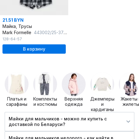
21.51 BYN
Майка, Трусы
Mark Formelle
443002/25-37067ПП-0 черный_ч_б_клетка_3_сл_на_пол
128-64-57
В корзину
Платья и
Комплекты
Верхняя
Джемперы
Жакеты 
сарафаны
и костюмы
одежда
и
жилет
кардиганы
Майки для мальчиков - можно ли купить c
доставкой по Беларуси?
Майки для мальчиков недорого - как найти в