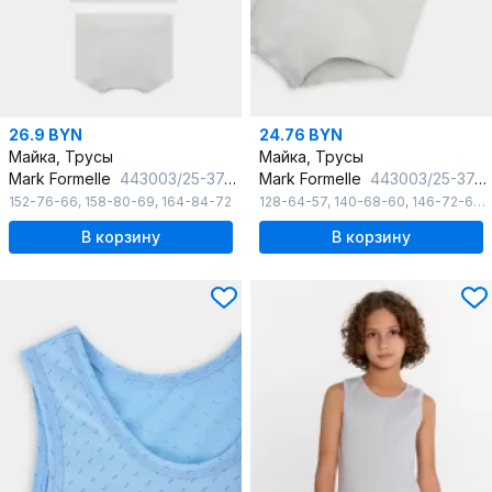
26.9 BYN
24.76 BYN
Майка, Трусы
Майка, Трусы
Mark Formelle
443003/25-37458Ц-1 мрамор
Mark Formelle
443003/25-37457Ц-1 мрамор
152-76-66
,
158-80-69
,
164-84-72
128-64-57
,
140-68-60
,
146-72-63
,
В корзину
В корзину