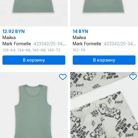
12.92 BYN
14 BYN
Майка
Майка
Mark Formelle
423342/25-34738Ц-1 зеленый_лед
Mark Formelle
423342/25-34739Ц-1 зеленый_лед
128-64
,
134-68
,
140-68
,
146-72
152-76
В корзину
В корзину