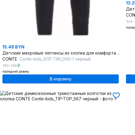
13.
CO
104-
после
15.48 BYN
Детские махровые леггинсы из хлопка для комфорта и тепла
CONTE
Conte-kids_SOF-TIKI_000-1 черный
140-146
последний размер
В корзину