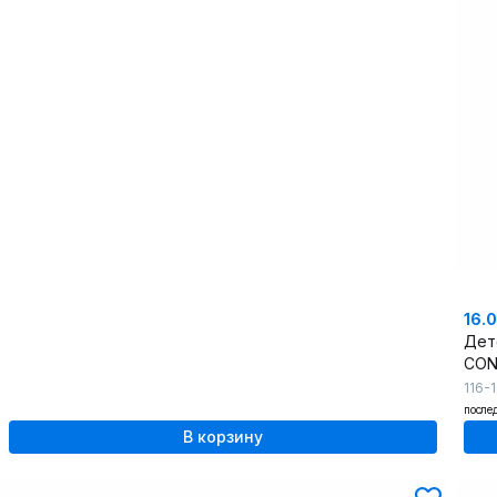
16.
CO
116-
после
В корзину