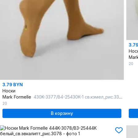
3.7
Нос
Mark
20
3.79 BYN
Носки
Mark Formelle
430K-3377/B4-25430K-1 св.кэмел_рис.3377
20
В корзину