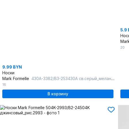
5.9
Нос
Mark
20
9.99 BYN
Носки
Mark Formelle
430A-3382/B3-253430A св.серый_меланж_3_рис.3382
16
В корзину