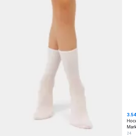
3.5
Нос
Mark
24