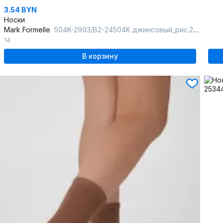
3.54 BYN
Носки
Mark Formelle
504K-2993/B2-24504K джинсовый_рис.2993
14
В корзину