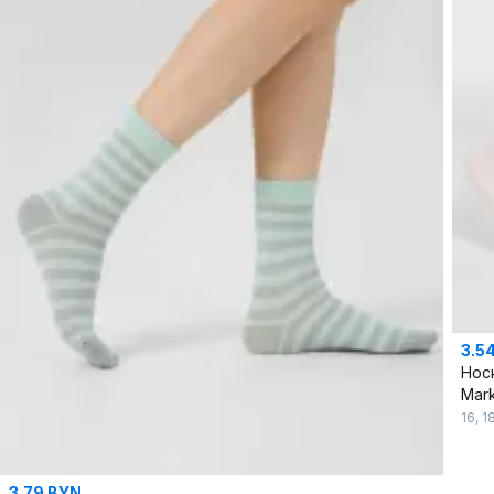
3.5
Нос
Mark
16
,
1
3.79 BYN