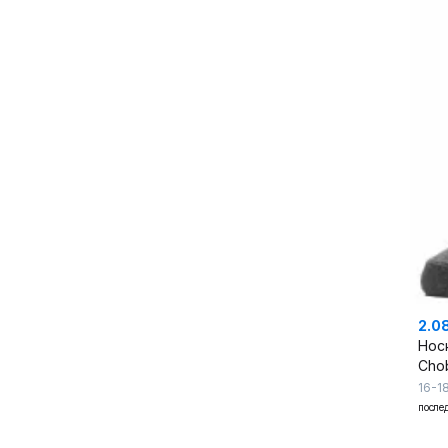
2.0
Нос
Cho
16-1
после