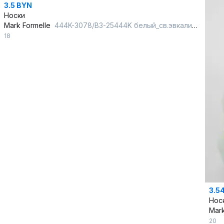
3.5 BYN
Носки
Mark Formelle
444K-3078/B3-25444K белый_св.эвкалипт_рис.3078
18
3.5
Нос
Mark
20