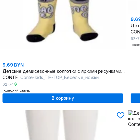
9.6
CO
62-7
после
9.69 BYN
Детские демисезонные колготки с яркими рисунками из хлопка
CONTE
Conte-kids_TIP-TOP_Веселые_ножки
62-74
последний размер
В корзину