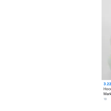
3.2
Нос
Mark
18