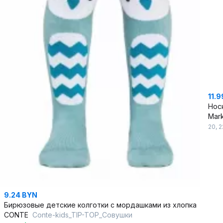
11.
Нос
Mark
20
,
2
9.24 BYN
Бирюзовые детские колготки с мордашками из хлопка
CONTE
Conte-kids_TIP-TOP_Совушки