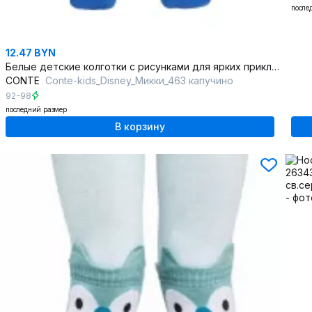
после
12.47 BYN
Белые детские колготки с рисунками для ярких приключений
CONTE
Conte-kids_Disney_Микки_463 капучино
92-98
последний размер
В корзину