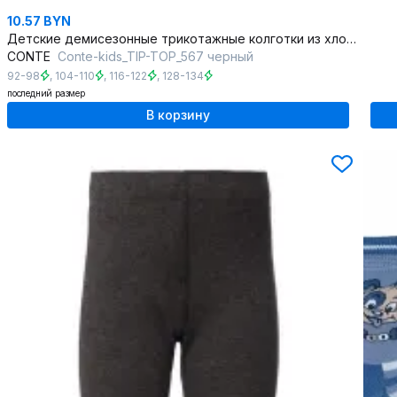
10.57 BYN
Детские демисезонные трикотажные колготки из хлопка
CONTE
Conte-kids_TIP-TOP_567 черный
92-98
,
104-110
,
116-122
,
128-134
последний размер
В корзину