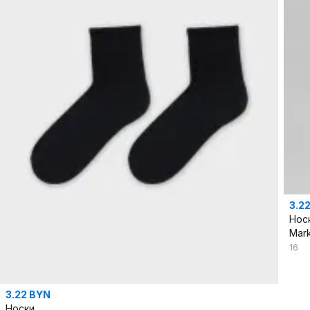
3.2
Нос
Mark
16
3.22 BYN
Носки