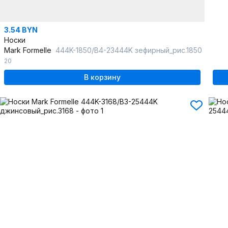
3.54 BYN
Носки
Mark Formelle
444K-1850/B4-23444K зефирный_рис.1850
20
В корзину