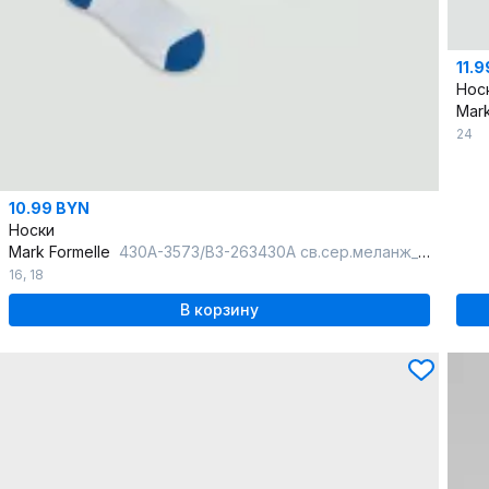
11.
Нос
Mark
24
10.99 BYN
Носки
Mark Formelle
430A-3573/B3-263430A св.сер.меланж_белый_джинсовый_рис.3573
16
,
18
В корзину