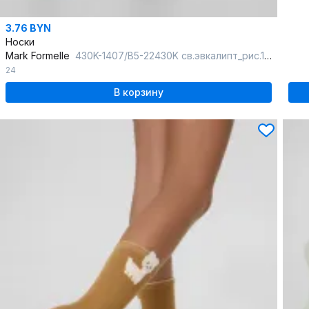
3.76 BYN
Носки
Mark Formelle
430K-1407/B5-22430K св.эвкалипт_рис.1407
24
В корзину