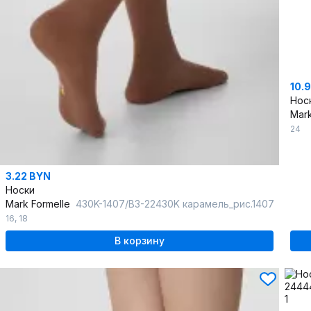
10.
Нос
Mark
24
3.22 BYN
Носки
Mark Formelle
430K-1407/B3-22430K карамель_рис.1407
16
,
18
В корзину