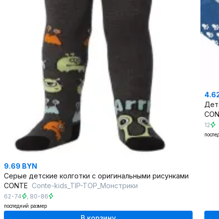
4.6
CO
12
после
9.69 BYN
Серые детские колготки с оригинальными рисунками
CONTE
Conte-kids_TIP-TOP_Монстрики
62-74
,
80-86
последний размер
В корзину