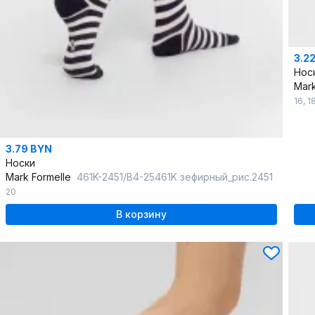
3.2
Нос
Mark
16
,
1
3.79 BYN
Носки
Mark Formelle
461K-2451/B4-25461K зефирный_рис.2451
20
В корзину