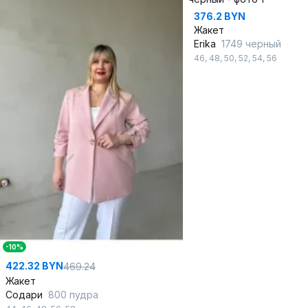
376.2 BYN
Жакет
Erika
1749 черный
46
,
48
,
50
,
52
,
54
,
56
-10%
422.32 BYN
469.24
Жакет
Содари
800 пудра