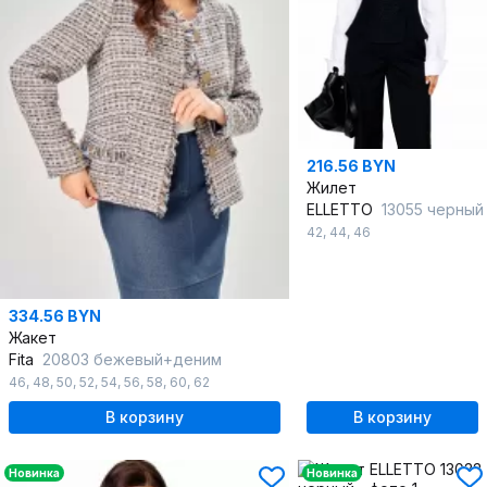
216.56 BYN
Жилет
ELLETTO
13055 черный
42
,
44
,
46
334.56 BYN
Жакет
Fita
20803 бежевый+деним
46
,
48
,
50
,
52
,
54
,
56
,
58
,
60
,
62
В корзину
В корзину
Новинка
Новинка