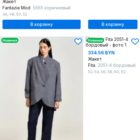
Жакет
Fantazia Mod
5565 коричневый
46
,
48
,
50
,
52
В корзину
В корзину
Новинка
Новинка
334.56 BYN
Жакет
Fita
2051-4 бордовый
52
,
54
,
56
,
58
,
60
,
62