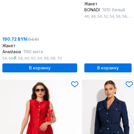
Жакет
BONADI
1910 белый
46
,
48
,
50
,
52
,
54
,
56
,
58
,
60
190.72 BYN
194.61
Жакет
Anastasia
1190 мята
54
,
56
,
58
,
60
,
62
,
64
,
66
,
68
,
70
В корзину
В корзину