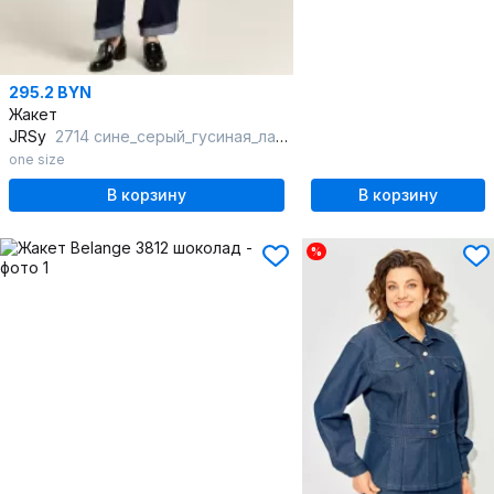
295.2 BYN
Жакет
JRSy
2714 сине_серый_гусиная_лапка
one size
В корзину
В корзину
%