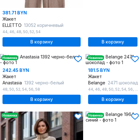
381.71 BYN
Жакет
ELLETTO
13052 коричневый
44
,
46
,
48
,
50
,
52
,
54
В корзину
В корзину
Новинка
Новинка
242.45 BYN
181.5 BYN
Жакет
Жакет
Anastasia
1392 черно-белый
Belange
2471 шоколад
48
,
50
,
52
,
54
,
56
,
58
44
,
46
,
48
,
50
,
52
,
54
,
56
,
58
В корзину
В корзину
Новинка
Новинка