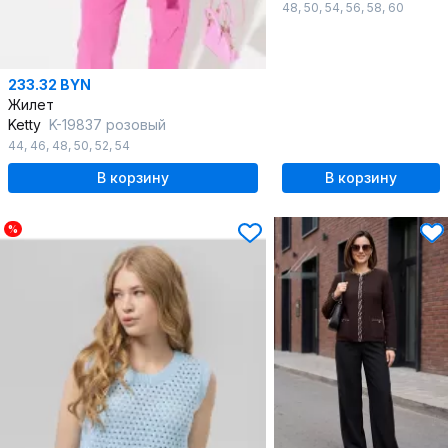
48
,
50
,
54
,
56
,
58
,
60
233.32 BYN
Жилет
Ketty
K-19837 розовый
44
,
46
,
48
,
50
,
52
,
54
В корзину
В корзину
%