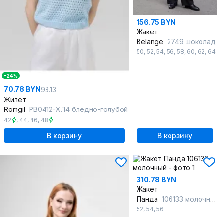
156.75 BYN
Жакет
Belange
2749 шоколад
50
,
52
,
54
,
56
,
58
,
60
,
62
,
64
-24%
70.78 BYN
93.13
Жилет
Romgil
РВ0412-ХЛ4 бледно-голубой
42
,
44
,
46
,
48
В корзину
В корзину
310.78 BYN
Жакет
Панда
106133 молочный
52
,
54
,
56