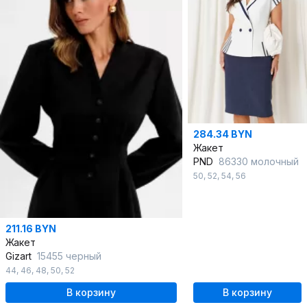
284.34 BYN
Жакет
PND
86330 молочный
50
,
52
,
54
,
56
211.16 BYN
Жакет
Gizart
15455 черный
44
,
46
,
48
,
50
,
52
В корзину
В корзину