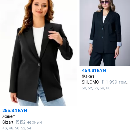
454.61 BYN
Жакет
SHLOMO
11-1-999 темно-синий
50
,
52
,
56
,
58
,
60
255.84 BYN
Жакет
Gizart
15152 черный
46
,
48
,
50
,
52
,
54