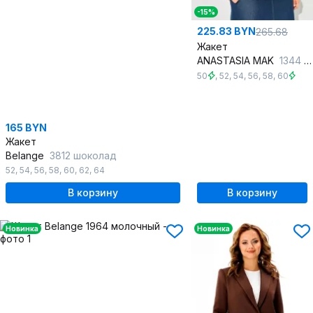
-15%
225.83 BYN
265.68
Жакет
ANASTASIA MAK
1344 синий
50
,
52
,
54
,
56
,
58
,
60
165 BYN
Жакет
Belange
3812 шоколад
52
,
54
,
56
,
58
,
60
,
62
,
64
В корзину
В корзину
Новинка
Новинка