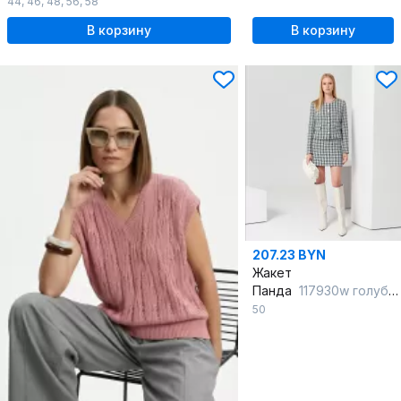
44
,
46
,
48
,
56
,
58
В корзину
В корзину
207.23 BYN
Жакет
Панда
117930w голубой
50