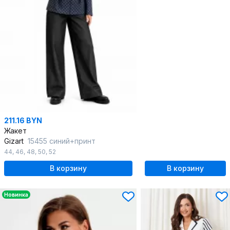
211.16 BYN
Жакет
Gizart
15455 синий+принт
44
,
46
,
48
,
50
,
52
В корзину
В корзину
Новинка