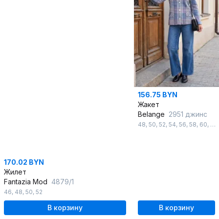
156.75 BYN
Жакет
Belange
2951 джинс
48
,
50
,
52
,
54
,
56
,
58
,
60
,
62
170.02 BYN
Жилет
Fantazia Mod
4879/1
46
,
48
,
50
,
52
В корзину
В корзину