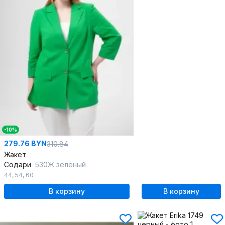
-10%
279.76 BYN
310.84
Жакет
Содари
530Ж зеленый
44
,
54
,
60
В корзину
В корзину