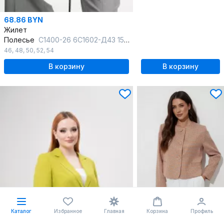
68.86 BYN
Жилет
Полесье
С1400-26 6С1602-Д43 158,164 розовый_загар
46
,
48
,
50
,
52
,
54
В корзину
В корзину
Каталог
Избранное
Главная
Корзина
Профиль