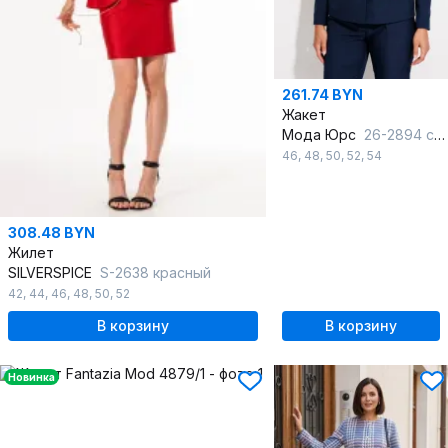
261.74 BYN
Жакет
Мода Юрс
26-2894 синий
46
,
48
,
50
,
52
,
54
308.48 BYN
Жилет
SILVERSPICE
S-2638 красный
42
,
44
,
46
,
48
,
50
,
52
В корзину
В корзину
Новинка