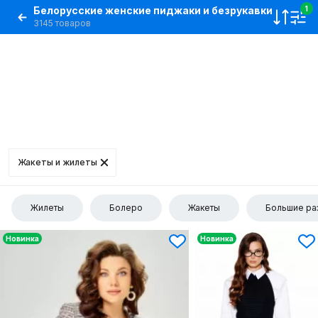
Белорусские женские пиджаки и безрукавки
1
3145 товаров
Жакеты и жилеты
Жилеты
Болеро
Жакеты
Большие ра
Новинка
Новинка