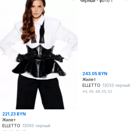
243.05 BYN
Жилет
ELLETTO
13033 черный
44
,
46
,
48
,
50
,
52
221.23 BYN
Жилет
ELLETTO
13065 черный