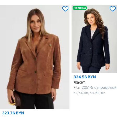
Новинка
334.56 BYN
Жакет
Fita
2051-5 саприфовый
52
,
54
,
56
,
58
,
60
,
62
323.76 BYN