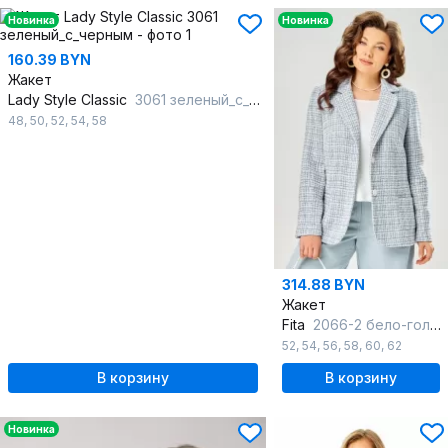
Новинка
Новинка
160.39 BYN
Жакет
Lady Style Classic
3061 зеленый_с_черным
48
,
50
,
52
,
54
,
58
314.88 BYN
Жакет
Fita
2066-2 бело-голубой
52
,
54
,
56
,
58
,
60
,
62
В корзину
В корзину
Новинка