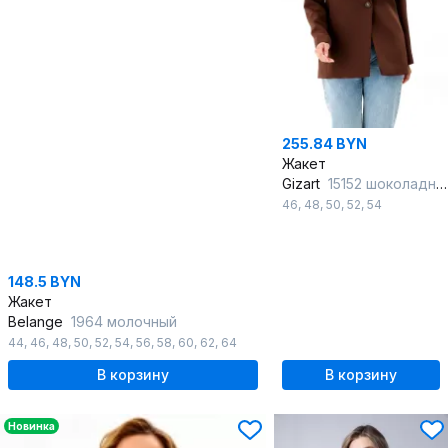
255.84 BYN
Жакет
Gizart
15152 шоколадный
46
,
48
,
50
,
52
,
54
148.5 BYN
Жакет
Belange
1964 молочный
44
,
46
,
48
,
50
,
52
,
54
,
56
,
58
,
60
,
62
,
64
В корзину
В корзину
Новинка