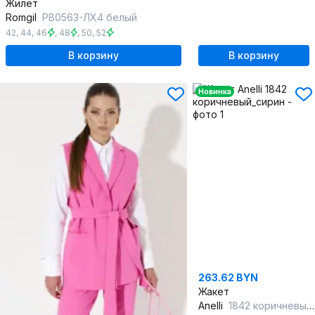
Жилет
Romgil
РВ0563-ЛХ4 белый
42
,
44
,
46
,
48
,
50
,
52
В корзину
В корзину
Новинка
263.62 BYN
Жакет
Anelli
1842 коричневый_сирин