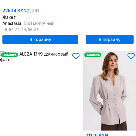
225.14 BYN
227.41
Жакет
Anastasia
1391 молочный
48
,
50
,
52
,
54
,
56
,
58
В корзину
В корзину
Новинка
Новинка
211.16 BYN