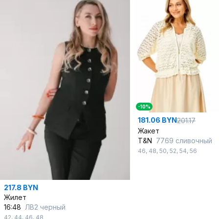
-10%
181.06 BYN
201.17
Жакет
T&N
7769 сливочный
46
,
48
,
50
,
52
,
54
,
56
217.8 BYN
Жилет
16:48
ЛВ2 черный
42
,
44
,
46
,
48