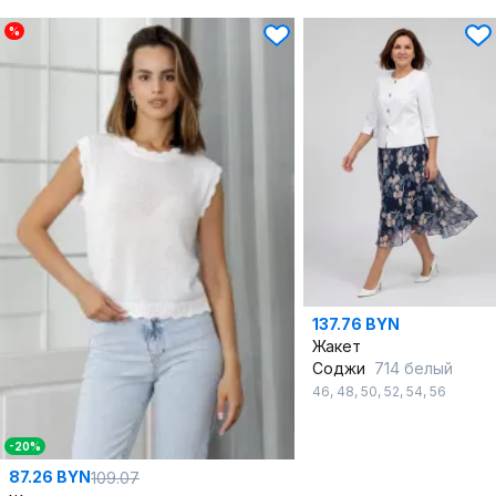
%
137.76 BYN
Жакет
Соджи
714 белый
46
,
48
,
50
,
52
,
54
,
56
-20%
87.26 BYN
109.07