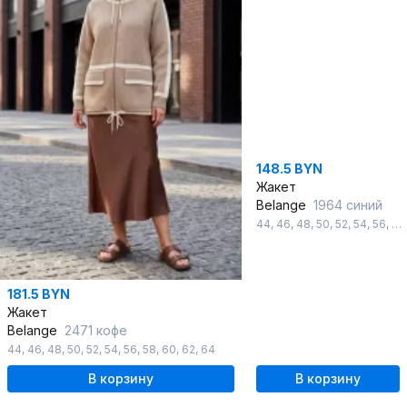
148.5 BYN
Жакет
Belange
1964 синий
44
,
46
,
48
,
50
,
52
,
54
,
56
,
58
181.5 BYN
Жакет
Belange
2471 кофе
44
,
46
,
48
,
50
,
52
,
54
,
56
,
58
,
60
,
62
,
64
В корзину
В корзину