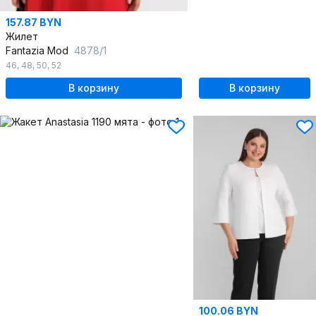
157.87 BYN
Жилет
Fantazia Mod
4878/1
46
,
48
,
50
,
52
В корзину
В корзину
100.06 BYN