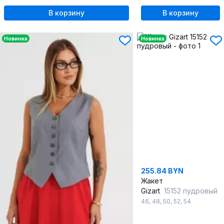
В корзину
В корзину
Новинка
Новинка
255.84 BYN
Жакет
Gizart
15152 пудровый
46
,
48
,
50
,
52
,
54