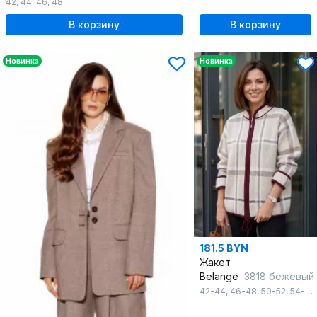
42
,
44
,
46
,
48
В корзину
В корзину
Новинка
Новинка
181.5 BYN
Жакет
Belange
3818 бежевый
42-44
,
46-48
,
50-52
,
54-56