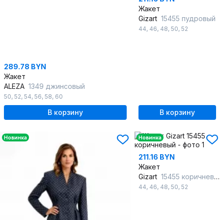
Жакет
Gizart
15455 пудровый
44
,
46
,
48
,
50
,
52
289.78 BYN
Жакет
ALEZA
1349 джинсовый
50
,
52
,
54
,
56
,
58
,
60
В корзину
В корзину
Новинка
Новинка
211.16 BYN
Жакет
Gizart
15455 коричневый
44
,
46
,
48
,
50
,
52