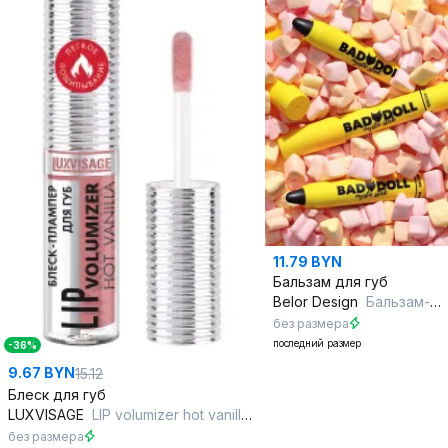
11.79 BYN
Бальзам для губ
Belor Design
Бальзам-тинт для губ BAD DOLL баблгам
без размера
последний размер
-36%
9.67 BYN
15.12
Блеск для губ
LUXVISAGE
LIP volumizer hot vanilla 2,9 г 308 Spicy Rose
без размера