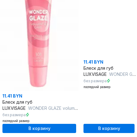
11.41 BYN
Блеск для губ
LUXVISAGE
WONDER GLAZE volume & care 106 BROWNIE
без размера
последний размер
11.41 BYN
Блеск для губ
LUXVISAGE
WONDER GLAZE volume & care 101 COTTON CANDY
без размера
последний размер
В корзину
В корзину