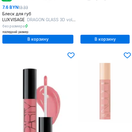
7.6 BYN
13.33
Блеск для губ
LUXVISAGE
DRAGON GLASS 3D volume 2,8 г 04 frozen
без размера
последний размер
В корзину
В корзину