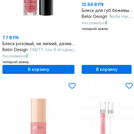
12.66 BYN
Блеск для губ бежевый с витамином Е и насыщенным сиянием
Belor Design
Nude Harmony Outfit Lip тон 20 Pastel
без размера
последний размер
7.7 BYN
Блеск розовый, не липкий, деликатный уход за губами
Belor Design
PARTY тон 8 ягодный микс
без размера
последний размер
В корзину
В корзину