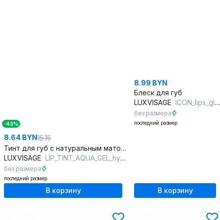
8.99 BYN
Блеск для губ
LUXVISAGE
ICON_lips_glossy_volume тон 510 Rosewood
без размера
последний размер
-43%
8.64 BYN
15.15
Тинт для губ с натуральным матовым покрытием и стойкостью
LUXVISAGE
LIP_TINT_AQUA_GEL_hyaluron_complex 03 рубиновый (deep ruby)
без размера
последний размер
В корзину
В корзину