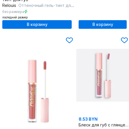
Relouis
Оттеночный гель-тинт для губ "Kiss Me Again" тон 01
без размера
последний размер
В корзину
В корзину
8.53 BYN
Блеск для губ с глянцевым эффектом, нюдовая гамма