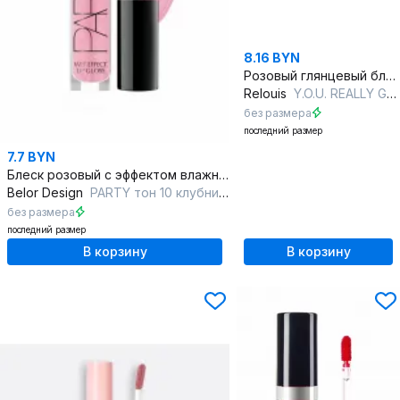
8.16 BYN
Розовый глянцевый блеск для губ с уходом, полупрозрачный
Relouis
Y.O.U. REALLY GODDESS GLOW 01 INNOCENT GLOW
без размера
последний размер
7.7 BYN
Блеск розовый с эффектом влажных губ, не скатывается
Belor Design
PARTY тон 10 клубника со сливками
без размера
последний размер
В корзину
В корзину