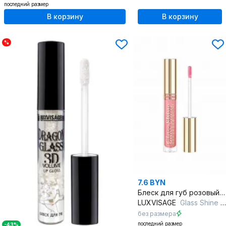
последний размер
В корзину
В корзину
%
7.6 BYN
Блеск для губ розовый с полупрозрачным шиммером и защитой
LUXVISAGE
Glass Shine 26 Hot Pink
без размера
последний размер
-43%