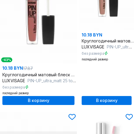
10.18 BYN
Круглогодичный матовый блеск для губ с витамином Е
LUXVISAGE
PIN-UP_ultra_matt 23 latte
без размера
последний размер
-43%
10.18 BYN
17.87
Круглогодичный матовый блеск для губ с витамином Е
LUXVISAGE
PIN-UP_ultra_matt 25 toffee
без размера
последний размер
В корзину
В корзину