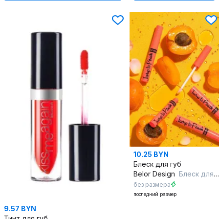
10.25 BYN
Блеск для губ
Belor Design
Блеск для губ меняющий цвет Jump to Peach
без размера
последний размер
9.57 BYN
Тинт для губ