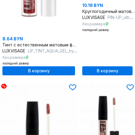
10.18 BYN
Круглогодичный матовый блеск для губ с витамином Е
LUXVISAGE
PIN-UP_ultra_matt 33 rosewood
без размера
последний размер
8.64 BYN
Тинт с естественным матовым финишем и стойкостью
LUXVISAGE
LIP_TINT_AQUA_GEL_hyaluron_complex 05 винный красный (wine red)
без размера
последний размер
В корзину
В корзину
%