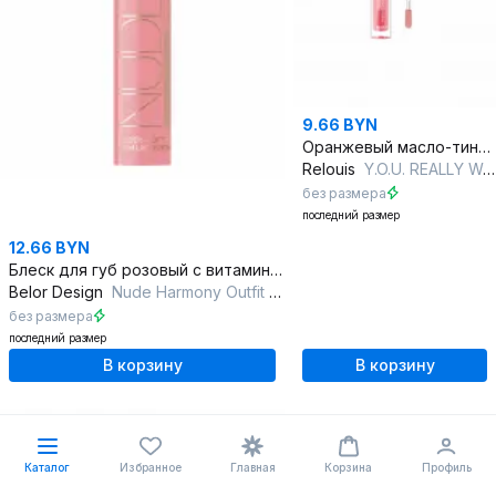
9.66 BYN
Оранжевый масло-тинт для губ с нежным стойким оттенком
Relouis
Y.O.U. REALLY WANTED 02 WANTED FEMINITY
без размера
последний размер
12.66 BYN
Блеск для губ розовый с витамином Е и ультрасиянием
Belor Design
Nude Harmony Outfit Lip тон 21 Primrose
без размера
последний размер
В корзину
В корзину
Каталог
Избранное
Главная
Корзина
Профиль