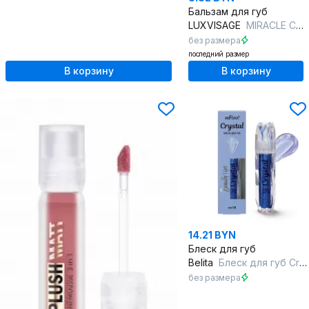
Бальзам для губ
LUXVISAGE
MIRACLE CARE 107 double chocolate
без размера
последний размер
В корзину
В корзину
14.21 BYN
Блеск для губ
Belita
Блеск для губ Crystal, тон 04 (1,Beauty Lips)
без размера