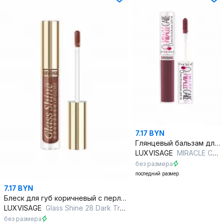
7.17 BYN
Глянцевый бальзам для губ с питательными компонентами, нежный уход
LUXVISAGE
MIRACLE CARE 102 smoky plum
без размера
последний размер
7.17 BYN
Блеск для губ коричневый с перламутровым сиянием и ухаживающей формулой
LUXVISAGE
Glass Shine 28 Dark Truffle
без размера