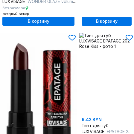
LUXVISAGE
WONDER GLAZE volume & care 105 VERY BERRY
без размера
последний размер
В корзину
В корзину
9.42 BYN
Тинт для губ
LUXVISAGE
EPATAGE 202 Rose Kiss