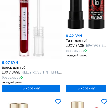
9.42 BYN
Тинт для губ
LUXVISAGE
EPATAGE 204 Ice Brown
без размера
последний размер
9.07 BYN
Блеск для губ
LUXVISAGE
JELLY ROSE TINT EFFECT pH FORMULA 03 dark rose
без размера
последний размер
В корзину
В корзину