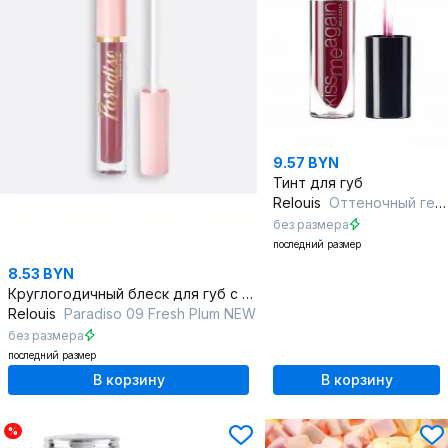
9.57 BYN
Тинт для губ
Relouis
Оттеночный гель-тинт для губ "Kiss Me Again" тон 02
без размера
последний размер
8.53 BYN
Круглогодичный блеск для губ с увлажнением и глянцевым сиянием
Relouis
Paradiso 09 Fresh Plum NEW
без размера
последний размер
В корзину
В корзину
%