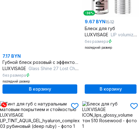
-36%
9.67 BYN
15.12
Блеск для губ
LUXVISAGE
LIP volumizer hot vanilla 2,9 г 306 Ice Taupe
без размера
последний размер
7.17 BYN
Губной блеск розовый с эффектом дополнительного объема
LUXVISAGE
Glass Shine 27 Lost Cherry
без размера
последний размер
В корзину
В корзину
%