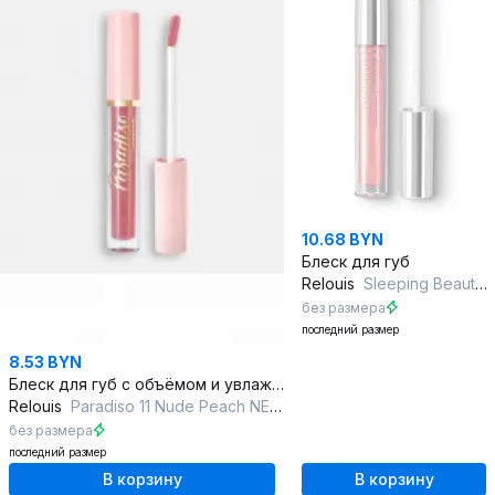
10.68 BYN
Блеск для губ
Relouis
Sleeping Beauty тон 10 Queen of Pearls
без размера
последний размер
8.53 BYN
Блеск для губ с объёмом и увлажнением, сезон Круглогодичный
Relouis
Paradiso 11 Nude Peach NEW
без размера
последний размер
В корзину
В корзину