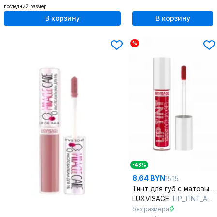
последний размер
В корзину
В корзину
%
-43%
8.64 BYN
15.15
Тинт для губ с матовым эффектом и увлажняющим комплексом
LUXVISAGE
LIP_TINT_AQUA_GEL_hyaluron_complex 02 красный (sexy red)
без размера