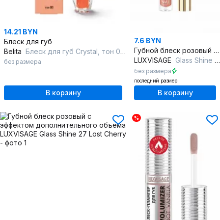
14.21 BYN
7.6 BYN
Блеск для губ
Губной блеск розовый с влажным сиянием и витаминами
Belita
Блеск для губ Crystal, тон 03 (1,Beauty Lips)
LUXVISAGE
Glass Shine 25 Spicy Rose
без размера
без размера
последний размер
В корзину
В корзину
%