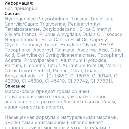
Информация
Без примерки
Состав
Hydrogenated Polyisobutene, Tridecyl Trimellitate, 
Caprylic/Capric Triglyceride, Pentaerythrityl 
Tetraisostearate, Octyldodecanol, Silica Dimethyl 
Silylate (nano), Prunus Amygdalus Dulcis Oil, Isodecyl 
Neopentanoate, Rosa Canina Fruit Oil, Caprylyl 
Glycol, Phenoxyethanol, Hexylene Glycol, PEG-8, 
Tocopherol, Ascorbyl Palmitate, Ascorbic Acid, Citric 
Acid, Diethylhexyl Syringylidenemalonate, Tocopheryl 
Acetate, Propylparaben, Aluminum Hydroxide, 
Parfum, Limonene, Citrus Aurantium Peel Oil, Vanillin, 
Citrus Limon Peel Oil, Pinene, Citral, Linalool, 
Benzaldehyde, +/- [CI 15850, CI 16035, CI 19140, CI 
42090, CI 45380, CI 45410, CI 77742, CI 77891].
Описание
Масло-блеск придает губам сочный 
полупрозрачный оттенок, ультраглянцевое 
зеркальное покрытие, соблазнительный объем, 
наполненность и яркость.

Насыщенная формула с натуральными маслами, 
эмолентами и витамином Е обеспечивает 
полноценный комплексный уход за губами в 