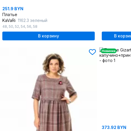
251.9 BYN
Платье
KaVaRi
1162.3 зеленый
48
,
50
,
52
,
54
,
56
,
58
В корзину
В корзи
Новинка
373.92 BYN