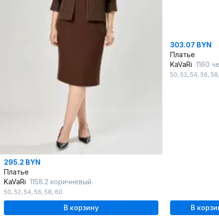
303.07 BYN
Платье
KaVaRi
1160 ч
50
,
52
,
54
,
56
,
58
295.2 BYN
Платье
KaVaRi
1158.2 коричневый
50
,
52
,
54
,
56
,
58
,
60
В корзину
В корзи