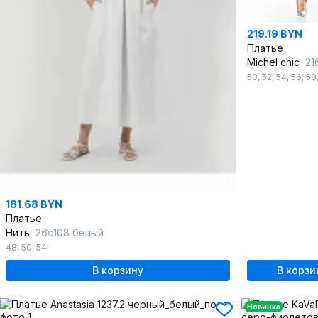
219.19 BYN
Платье
Michel chic
216
50
,
52
,
54
,
56
,
58
181.68 BYN
Платье
Нить
26с108 белый
48
,
50
,
54
В корзину
В корзи
Новинка