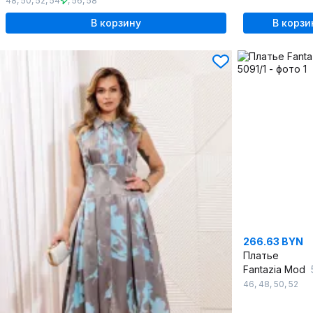
48
,
50
,
52
,
54
,
56
,
58
В корзину
В корзи
266.63 BYN
Платье
Fantazia Mod
46
,
48
,
50
,
52