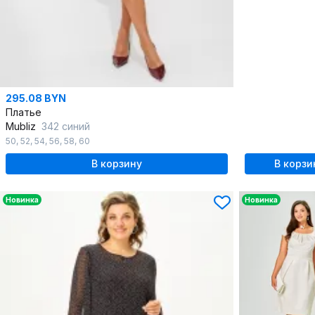
295.08 BYN
Платье
Mubliz
342 синий
50
,
52
,
54
,
56
,
58
,
60
В корзину
В корзи
Новинка
Новинка