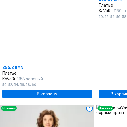
Платье
KaVaRi
1160 тем
50
,
52
,
54
,
56
,
58
295.2 BYN
Платье
KaVaRi
1158 зеленый
50
,
52
,
54
,
56
,
58
,
60
В корзину
В корзи
Новинка
Новинка