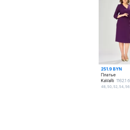
251.9 BYN
Платье
KaVaRi
1162.1
48
,
50
,
52
,
54
,
56