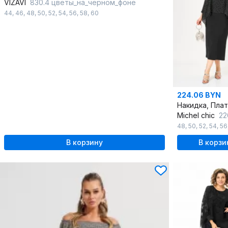
VIZAVI
830.4 цветы_на_черном_фоне
44
,
46
,
48
,
50
,
52
,
54
,
56
,
58
,
60
224.06 BYN
Накидка, Пла
Michel chic
2202
48
,
50
,
52
,
54
,
56
В корзину
В корзи