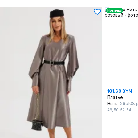
Новинка
181.68 BYN
Платье
Нить
26с108 
48
,
50
,
52
,
54