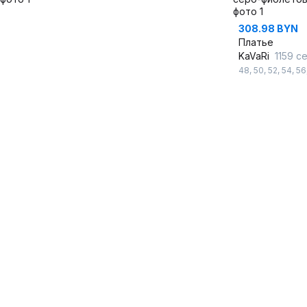
308.98 BYN
Платье
KaVaRi
1159 серо
48
,
50
,
52
,
54
,
56