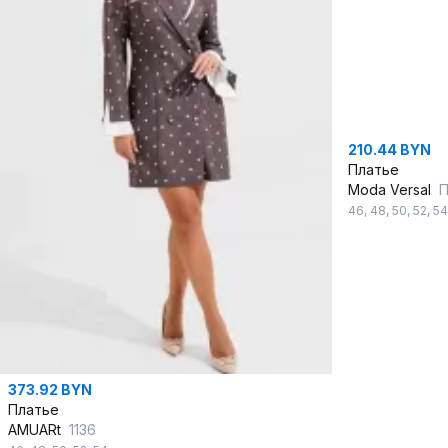
210.44 BYN
Платье
Moda Versal
П
46
,
48
,
50
,
52
,
54
373.92 BYN
Платье
AMUARt
1136