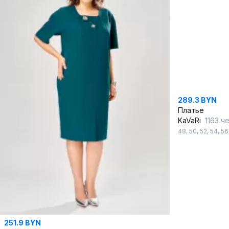
289.3 BYN
Платье
KaVaRi
1163 чер
48
,
50
,
52
,
54
,
56
251.9 BYN