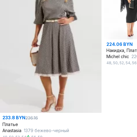
224.06 BYN
Накидка, Пла
Michel chic
22
48
,
50
,
52
,
54
,
56
233.8 BYN
236.16
Платье
Anastasia
1379 бежево-черный