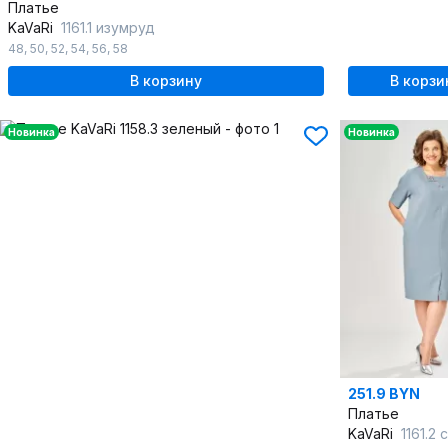
Платье
KaVaRi
1161.1 изумруд
48
,
50
,
52
,
54
,
56
,
58
В корзину
В корзи
Новинка
Новинка
251.9 BYN
Платье
KaVaRi
1161.2 се