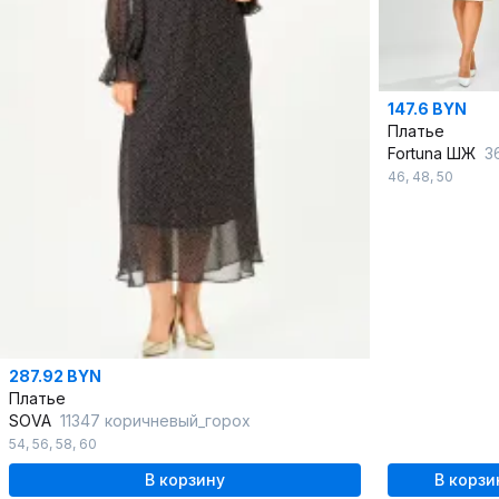
147.6 BYN
Платье
Fortuna ШЖ
36
46
,
48
,
50
287.92 BYN
Платье
SOVA
11347 коричневый_горох
54
,
56
,
58
,
60
В корзину
В корзи