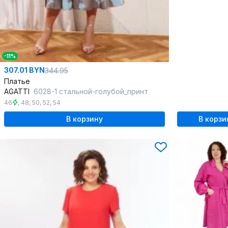
-11%
307.01 BYN
344.95
Платье
AGATTI
6028-1 стальной-голубой_принт
46
,
48
,
50
,
52
,
54
В корзину
В корзи