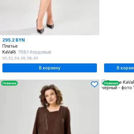
295.2 BYN
Платье
KaVaRi
1158.1 бордовый
50
,
52
,
54
,
56
,
58
,
60
В корзину
В корзи
Новинка
Новинка