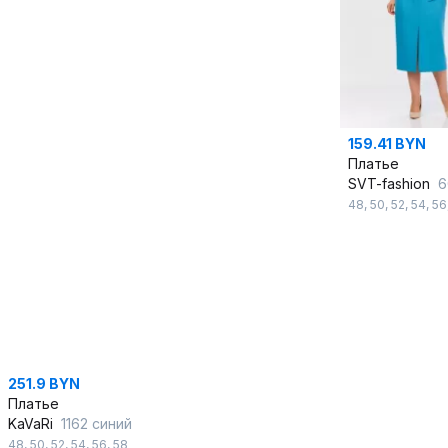
159.41 BYN
Платье
SVT-fashion
6
48
,
50
,
52
,
54
,
56
251.9 BYN
Платье
KaVaRi
1162 синий
48
,
50
,
52
,
54
,
56
,
58