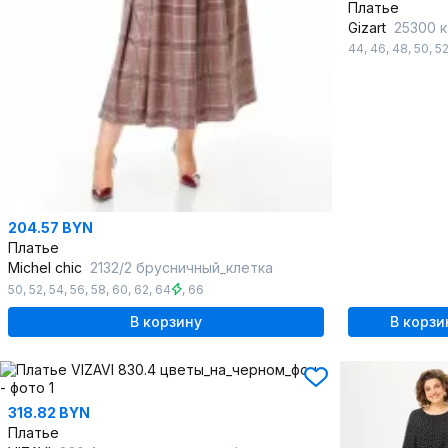
Платье
Gizart
25300 капучин
44
,
46
,
48
,
50
,
5
204.57 BYN
Платье
Michel chic
2132/2 брусничный_клетка
50
,
52
,
54
,
56
,
58
,
60
,
62
,
64
,
66
В корзину
В корзи
318.82 BYN
Платье