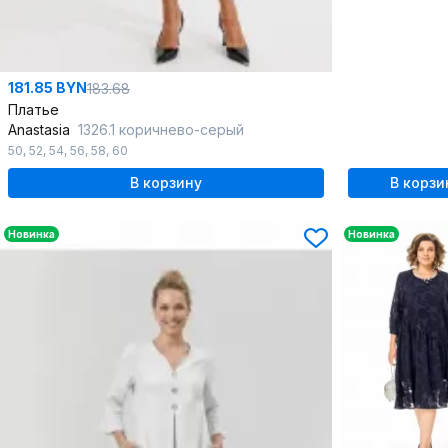
181.85 BYN
183.68
Платье
Anastasia
1326.1 коричнево-серый
50
,
52
,
54
,
56
,
58
,
60
В корзину
В корзи
Новинка
Новинка