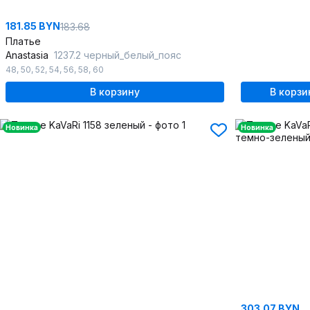
181.85 BYN
183.68
Платье
Anastasia
1237.2 черный_белый_пояс
48
,
50
,
52
,
54
,
56
,
58
,
60
В корзину
В корзи
Новинка
Новинка
303.07 BYN