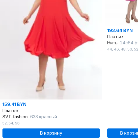
193.64 BYN
Платье
Нить
24с64 ф
44
,
46
,
48
,
50
,
5
159.41 BYN
Платье
SVT-fashion
633 красный
52
,
54
,
56
В корзину
В корзи