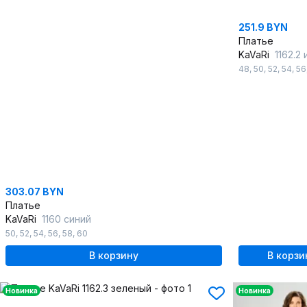
251.9 BYN
Платье
KaVaRi
1162.2
48
,
50
,
52
,
54
,
56
303.07 BYN
Платье
KaVaRi
1160 синий
50
,
52
,
54
,
56
,
58
,
60
В корзину
В корзи
Новинка
Новинка