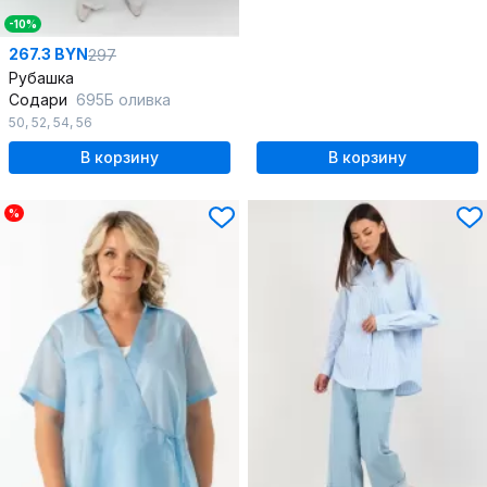
-10%
267.3 BYN
297
Рубашка
Содари
695Б оливка
50
,
52
,
54
,
56
В корзину
В корзину
%