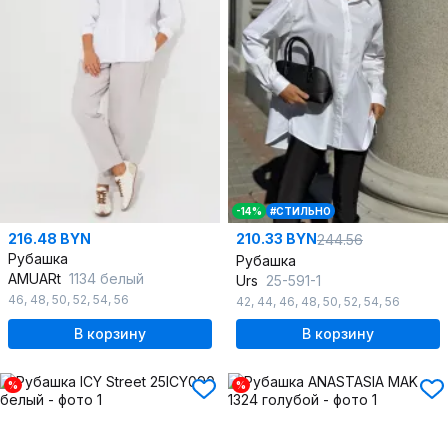
-14%
#СТИЛЬНО
216.48 BYN
210.33 BYN
244.56
Рубашка
Рубашка
AMUARt
1134 белый
Urs
25-591-1
46
,
48
,
50
,
52
,
54
,
56
42
,
44
,
46
,
48
,
50
,
52
,
54
,
56
В корзину
В корзину
%
%