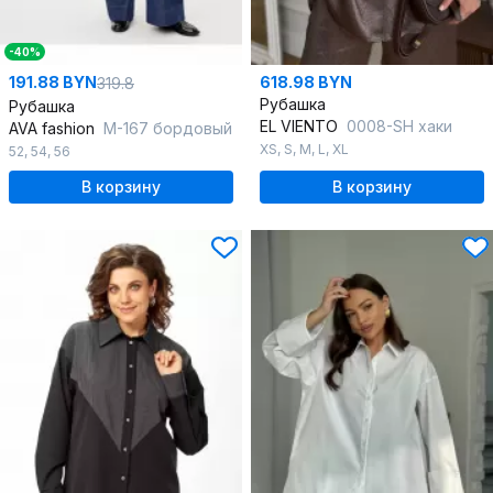
-40%
191.88 BYN
618.98 BYN
319.8
Рубашка
Рубашка
EL VIENTO
0008-SH хаки
AVA fashion
М-167 бордовый
XS
,
S
,
M
,
L
,
XL
52
,
54
,
56
В корзину
В корзину