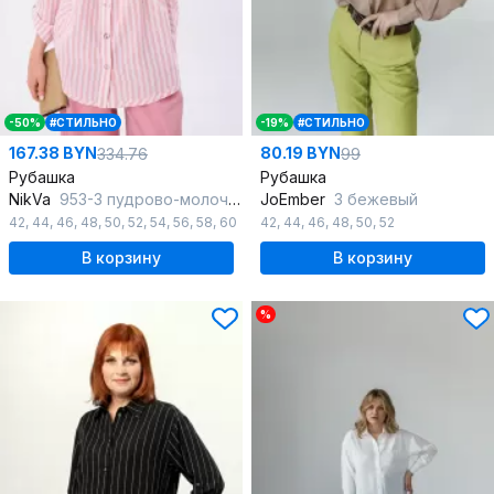
-50%
#СТИЛЬНО
-19%
#СТИЛЬНО
167.38 BYN
80.19 BYN
334.76
99
Рубашка
Рубашка
NikVa
953-3 пудрово-молочные полосы
JoEmber
3 бежевый
42
,
44
,
46
,
48
,
50
,
52
,
54
,
56
,
58
,
60
42
,
44
,
46
,
48
,
50
,
52
В корзину
В корзину
%