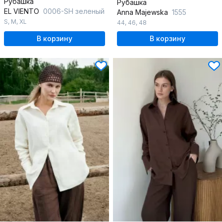
Рубашка
Рубашка
EL VIENTO
0006-SH зеленый
Anna Majewska
1555
S
,
M
,
XL
44
,
46
,
48
В корзину
В корзину