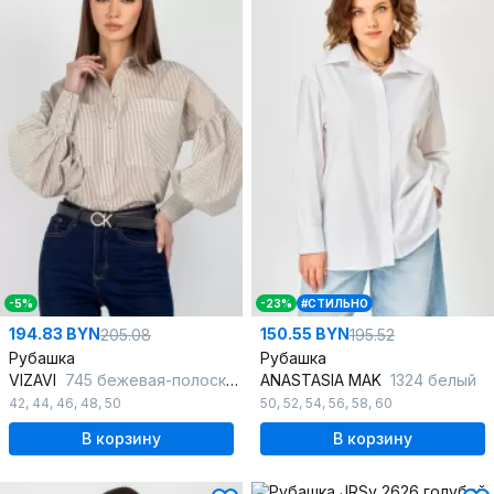
-5%
-23%
#СТИЛЬНО
194.83 BYN
150.55 BYN
205.08
195.52
Рубашка
Рубашка
VIZAVI
745 бежевая-полоска_полоска
ANASTASIA MAK
1324 белый
42
,
44
,
46
,
48
,
50
50
,
52
,
54
,
56
,
58
,
60
В корзину
В корзину