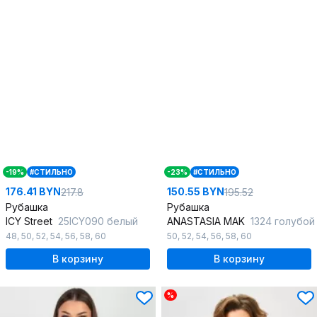
-19%
#СТИЛЬНО
-23%
#СТИЛЬНО
176.41 BYN
150.55 BYN
217.8
195.52
Рубашка
Рубашка
ICY Street
25ICY090 белый
ANASTASIA MAK
1324 голубой
48
,
50
,
52
,
54
,
56
,
58
,
60
50
,
52
,
54
,
56
,
58
,
60
В корзину
В корзину
%