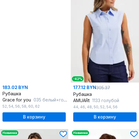
-42%
183.02 BYN
177.12 BYN
305.37
Рубашка
Рубашка
Grace for you
035 белый+горох
AMUARt
1133 голубой
52
,
54
,
56
,
58
,
60
,
62
44
,
46
,
48
,
50
,
52
,
54
,
56
В корзину
В корзину
Новинка
Новинка