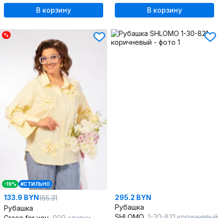
В корзину
В корзину
%
-19%
#СТИЛЬНО
133.9 BYN
295.2 BYN
165.31
Рубашка
Рубашка
SHLOMO
1-30-821 коричневый
Grace for you
009 сливки