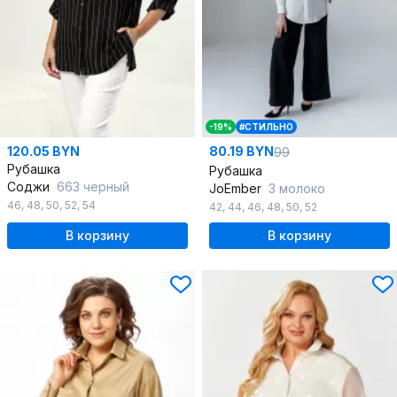
-19%
#СТИЛЬНО
120.05 BYN
80.19 BYN
99
Рубашка
Рубашка
Соджи
663 черный
JoEmber
3 молоко
46
,
48
,
50
,
52
,
54
42
,
44
,
46
,
48
,
50
,
52
В корзину
В корзину