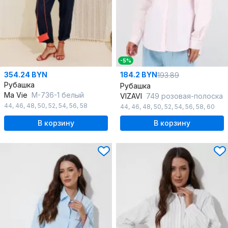
-5%
354.24 BYN
184.2 BYN
193.89
Рубашка
Рубашка
Ma Vie
М-736-1 белый
VIZAVI
749 розовая-полоска
44
,
46
,
48
,
50
,
52
,
54
,
56
,
58
44
,
46
,
48
,
50
,
52
,
54
,
56
,
58
,
60
В корзину
В корзину