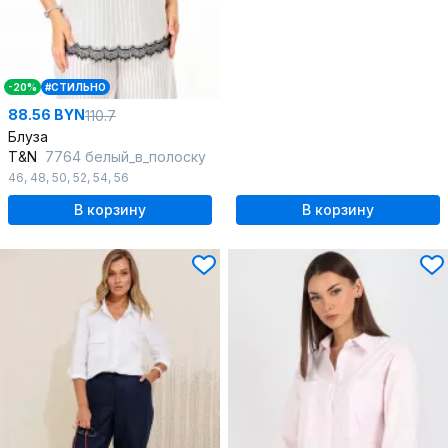
-20%
#СТИЛЬНО
88.56 BYN
110.7
Блуза
T&N
7764 белый_в_полоску
46
,
48
,
50
,
52
,
54
,
56
В корзину
В корзину