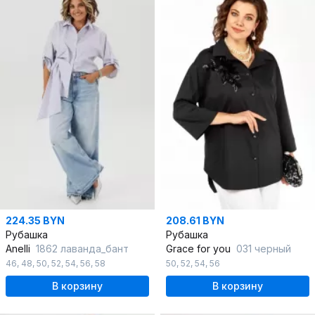
224.35 BYN
208.61 BYN
Рубашка
Рубашка
Anelli
1862 лаванда_бант
Grace for you
031 черный
46
,
48
,
50
,
52
,
54
,
56
,
58
50
,
52
,
54
,
56
В корзину
В корзину