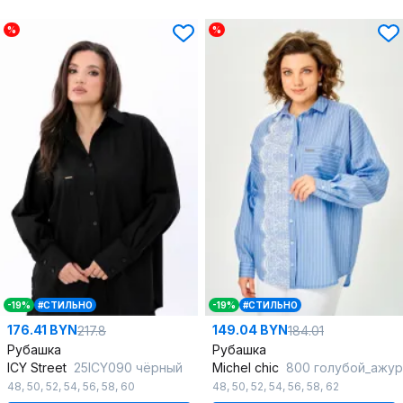
%
%
-19%
#СТИЛЬНО
-19%
#СТИЛЬНО
176.41 BYN
149.04 BYN
217.8
184.01
Рубашка
Рубашка
ICY Street
25ICY090 чёрный
Michel chic
800 голубой_ажур
48
,
50
,
52
,
54
,
56
,
58
,
60
48
,
50
,
52
,
54
,
56
,
58
,
62