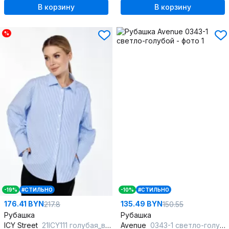
В корзину
В корзину
%
-19%
#СТИЛЬНО
-10%
#СТИЛЬНО
176.41 BYN
135.49 BYN
217.8
150.55
Рубашка
Рубашка
ICY Street
21ICY111 голубая_в_полоску
Avenue
0343-1 светло-голубой