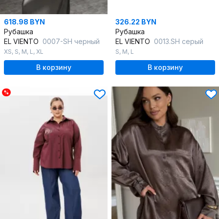
618.98 BYN
326.22 BYN
Рубашка
Рубашка
EL VIENTO
0007-SH черный
EL VIENTO
0013.SH серый
XS
,
S
,
M
,
L
,
XL
S
,
M
,
L
В корзину
В корзину
%