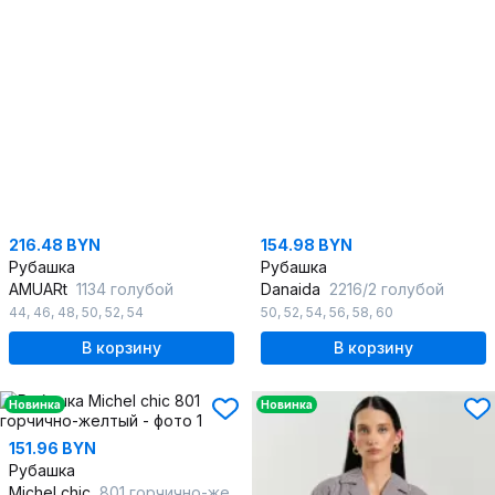
216.48 BYN
154.98 BYN
Рубашка
Рубашка
AMUARt
1134 голубой
Danaida
2216/2 голубой
44
,
46
,
48
,
50
,
52
,
54
50
,
52
,
54
,
56
,
58
,
60
В корзину
В корзину
Новинка
Новинка
151.96 BYN
Рубашка
Michel chic
801 горчично-желтый