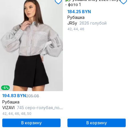
184.25 BYN
Рубашка
JRSy
2626 голубой
42
,
44
,
46
-5%
194.83 BYN
205.08
Рубашка
VIZAVI
745 серо-голубая_полоска
42
,
44
,
46
,
48
,
50
В корзину
В корзину