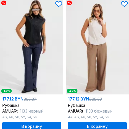
%
%
-42%
-42%
177.12 BYN
177.12 BYN
305.37
305.37
Рубашка
Рубашка
AMUARt
1133 черный
AMUARt
1133 бежевый
46
,
48
,
50
,
52
,
54
,
56
44
,
46
,
48
,
50
,
52
,
54
,
56
В корзину
В корзину