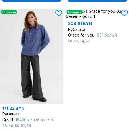
Новинка
Новинка
208.61 BYN
Рубашка
Grace for you
031 белый
50
,
52
,
54
,
56
171.22 BYN
Рубашка
Gizart
15450 синий+клетка
46
,
48
,
50
,
52
,
54