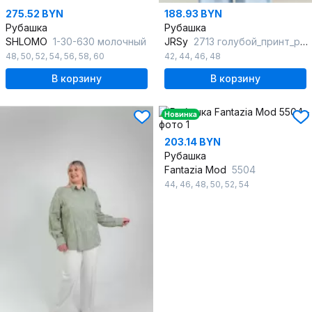
275.52 BYN
188.93 BYN
Рубашка
Рубашка
SHLOMO
1-30-630 молочный
JRSy
2713 голубой_принт_роз.вишенки
48
,
50
,
52
,
54
,
56
,
58
,
60
42
,
44
,
46
,
48
В корзину
В корзину
Новинка
203.14 BYN
Рубашка
Fantazia Mod
5504
44
,
46
,
48
,
50
,
52
,
54