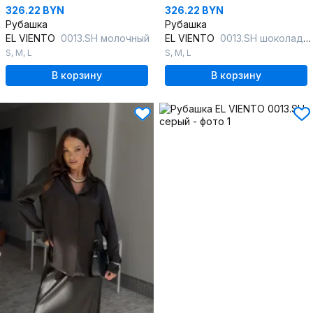
326.22 BYN
326.22 BYN
Рубашка
Рубашка
EL VIENTO
0013.SH молочный
EL VIENTO
0013.SH шоколадный
S
,
M
,
L
S
,
M
,
L
В корзину
В корзину