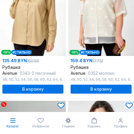
-10%
#СТИЛЬНО
-10%
#СТИЛЬНО
135.49 BYN
159.4 BYN
150.55
177.12
Рубашка
Рубашка
Avenue
0343-2 песочный
Avenue
0352 молоко
48
,
50
,
52
,
54
,
56
,
58
,
60
,
62
,
64
,
66
,
68
48
,
70
,
50
,
72
,
52
,
54
,
56
,
58
,
60
,
62
,
64
,
66
В корзину
В корзину
%
Каталог
Избранное
Главная
Корзина
Профиль