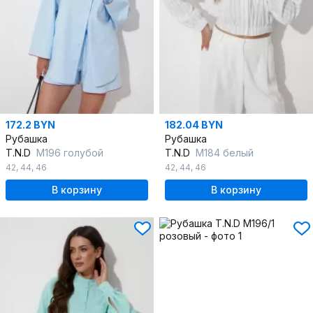
172.2 BYN
182.04 BYN
Рубашка
Рубашка
T.N.D
М196 голубой
T.N.D
М184 белый
42
,
44
,
46
42
,
44
,
46
В корзину
В корзину