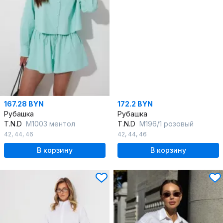
167.28 BYN
172.2 BYN
Рубашка
Рубашка
T.N.D
М1003 ментол
T.N.D
М196/1 розовый
42
,
44
,
46
42
,
44
,
46
В корзину
В корзину