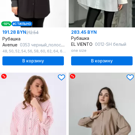
-10%
#СТИЛЬНО
191.28 BYN
283.45 BYN
212.54
Рубашка
Рубашка
EL VIENTO
0012-SH белый
Avenue
0353 черный_полоска_черный+белый
one size
48
,
50
,
52
,
54
,
56
,
58
,
60
,
62
,
64
,
66
,
68
,
70
,
72
В корзину
В корзину
%
%