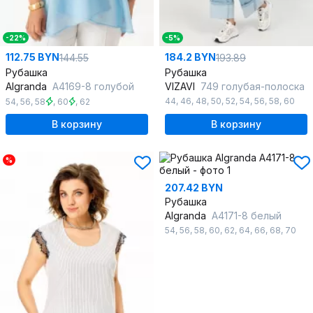
-22%
-5%
112.75 BYN
184.2 BYN
144.55
193.89
Рубашка
Рубашка
Algranda
A4169-8 голубой
VIZAVI
749 голубая-полоска
44
,
46
,
48
,
50
,
52
,
54
,
56
,
58
,
60
54
,
56
,
58
,
60
,
62
В корзину
В корзину
%
207.42 BYN
Рубашка
Algranda
A4171-8 белый
54
,
56
,
58
,
60
,
62
,
64
,
66
,
68
,
70