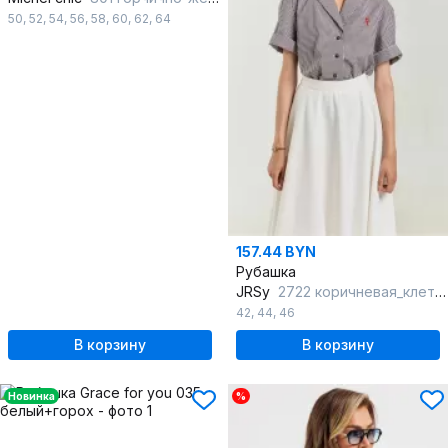
50
,
52
,
54
,
56
,
58
,
60
,
62
,
64
157.44 BYN
Рубашка
JRSy
2722 коричневая_клетка
42
,
44
,
46
В корзину
В корзину
Новинка
%