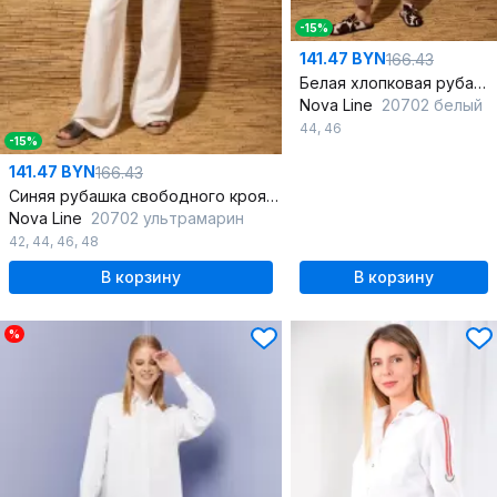
-15%
141.47 BYN
166.43
Белая хлопковая рубашка с длинными рукавами и кокеткой
Nova Line
20702 белый
44
,
46
-15%
141.47 BYN
166.43
Синяя рубашка свободного кроя с кокеткой и разрезами
Nova Line
20702 ультрамарин
42
,
44
,
46
,
48
В корзину
В корзину
%