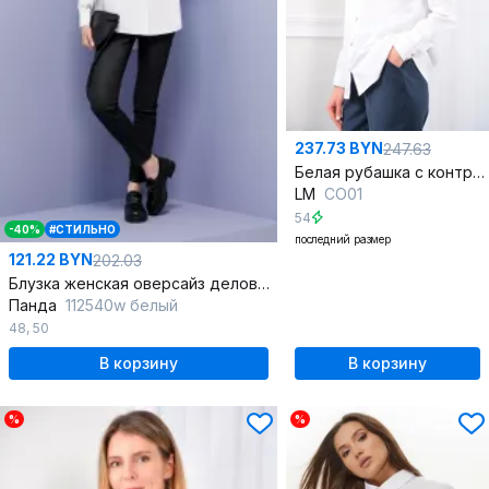
237.73 BYN
247.63
Белая рубашка с контрастными лампасами и воротником стойка
LM
СО01
54
-40%
#СТИЛЬНО
последний размер
121.22 BYN
202.03
Блузка женская оверсайз деловой из хлопка
Панда
112540w белый
48
,
50
В корзину
В корзину
%
%