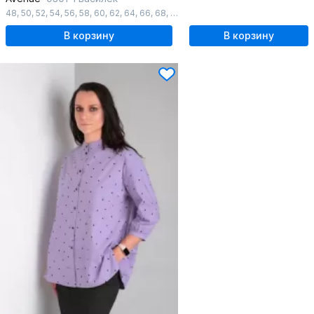
48
,
50
,
52
,
54
,
56
,
58
,
60
,
62
,
64
,
66
,
68
,
70
,
72
В корзину
В корзину