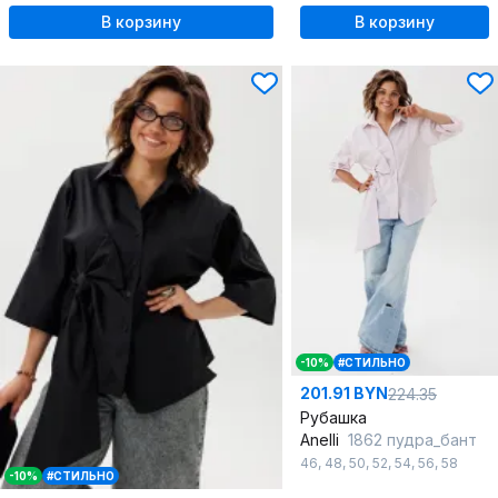
В корзину
В корзину
-10%
#СТИЛЬНО
201.91 BYN
224.35
Рубашка
Anelli
1862 пудра_бант
46
,
48
,
50
,
52
,
54
,
56
,
58
-10%
#СТИЛЬНО