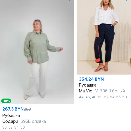
354.24 BYN
Рубашка
Ma Vie
М-736-1 белый
44
,
46
,
48
,
50
,
52
,
54
,
56
,
58
-10%
267.3 BYN
297
Рубашка
Содари
695Б оливка
50
,
52
,
54
,
56