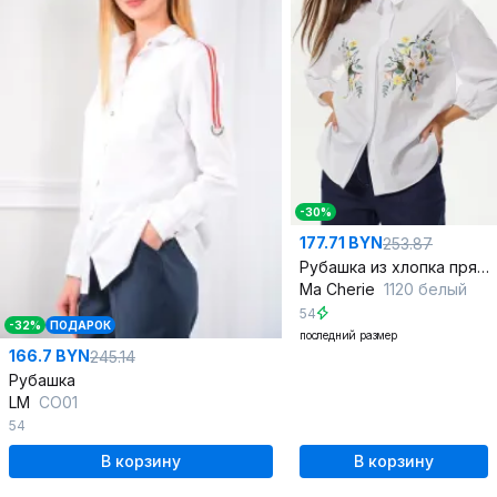
-30%
177.71 BYN
253.87
Рубашка из хлопка прямого силуэта для офиса и повседневных образов
Ma Сherie
1120 белый
54
-32%
ПОДАРОК
последний размер
166.7 BYN
245.14
Рубашка
LM
СО01
54
В корзину
В корзину