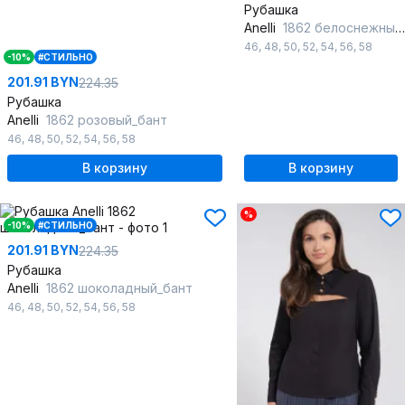
Рубашка
Anelli
1862 белоснежный_бант
46
,
48
,
50
,
52
,
54
,
56
,
58
-10%
#СТИЛЬНО
201.91 BYN
224.35
Рубашка
Anelli
1862 розовый_бант
46
,
48
,
50
,
52
,
54
,
56
,
58
В корзину
В корзину
%
-10%
#СТИЛЬНО
201.91 BYN
224.35
Рубашка
Anelli
1862 шоколадный_бант
46
,
48
,
50
,
52
,
54
,
56
,
58