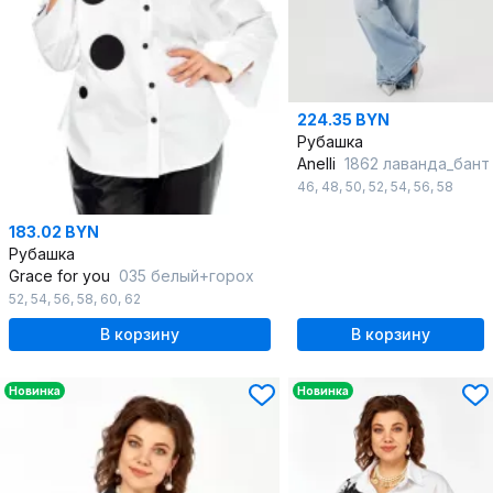
224.35 BYN
Рубашка
Anelli
1862 лаванда_бант
46
,
48
,
50
,
52
,
54
,
56
,
58
183.02 BYN
Рубашка
Grace for you
035 белый+горох
52
,
54
,
56
,
58
,
60
,
62
В корзину
В корзину
Новинка
Новинка