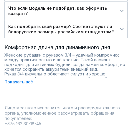
Что если модель не подойдет, как оформить
возврат?
Как подобрать свой размер? Соответствуют ли
белорусские размеры российским стандартам?
Комфортная длина для динамичного дня
Женские рубашки с рукавом 3/4 – удачный компромисс
между практичностью и лёгкостью. Такой вариант
подходит для активных будней, когда важен комфорт, но
хочется сохранить аккуратный внешний вид.
Рукав 3/4 визуально облегчает силуэт и хорошо
смотрится в офисных и повседневных образах. Эти
Показать всё
рубашки легко комбинируются с брюками и юбками, не
перегружая комплект.
удобны в течение дня;
подходят для тёплой погоды и межсезонья;
аккуратный и современный вид.
Лицо местного исполнительного и распорядительного
В интернет-магазине Ramonki представлен выбор
органа, уполномоченное рассматривать обращения
моделей с разной посадкой и дизайном.
покупателей:
+375 162 30-18-45