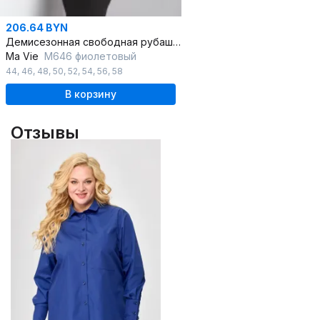
206.64 BYN
Демисезонная свободная рубашка на стойке с 3/4 рукавом
Ma Vie
М646 фиолетовый
44
,
46
,
48
,
50
,
52
,
54
,
56
,
58
В корзину
Отзывы