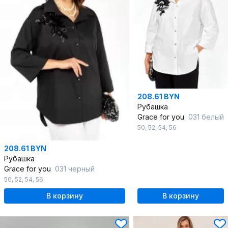
208.61 BYN
Рубашка
Grace for you
031 белый
50
,
52
,
54
,
56
208.61 BYN
Рубашка
Grace for you
031 черный
50
,
52
,
54
,
56
В корзину
В корзину