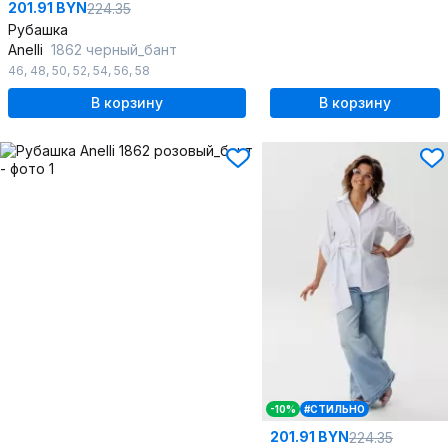
201.91 BYN
224.35
Рубашка
Anelli
1862 черный_бант
46
,
48
,
50
,
52
,
54
,
56
,
58
В корзину
В корзину
-10%
#СТИЛЬНО
201.91 BYN
224.35