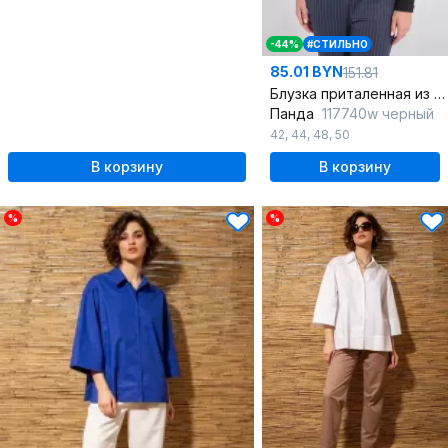
-44%
#СТИЛЬНО
85.01 BYN
151.81
Блузка приталенная из хлопка с оригинальным воротником
Панда
117740w черный
42
,
44
,
48
,
50
В корзину
В корзину
%
%