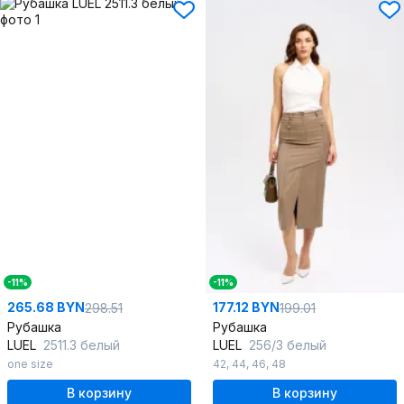
-11%
-11%
265.68 BYN
177.12 BYN
298.51
199.01
Рубашка
Рубашка
LUEL
2511.3 белый
LUEL
256/3 белый
one size
42
,
44
,
46
,
48
В корзину
В корзину