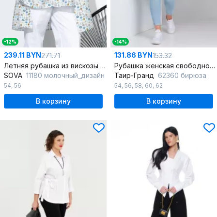
-12%
-14%
239.11 BYN
131.86 BYN
271.71
153.32
Летняя рубашка из вискозы с мультиколором
Рубашка женская свободного силуэта с длинным рукавом
SOVA
11180 молочный_дизайн
Таир-Гранд
62360 бирюза
54
,
56
54
,
56
,
58
,
60
,
62
В корзину
В корзину