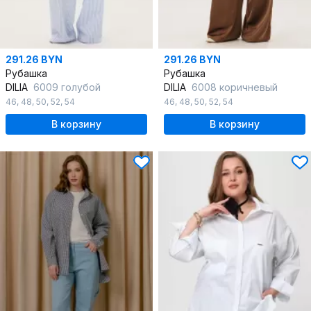
291.26 BYN
291.26 BYN
Рубашка
Рубашка
DILIA
6009 голубой
DILIA
6008 коричневый
46
,
48
,
50
,
52
,
54
46
,
48
,
50
,
52
,
54
В корзину
В корзину