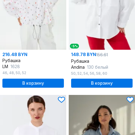
-5%
216.48 BYN
148.78 BYN
156.61
Рубашка
Рубашка
LM
1628
Andina
130 белый
46
,
48
,
50
,
52
50
,
52
,
54
,
56
,
58
,
60
В корзину
В корзину