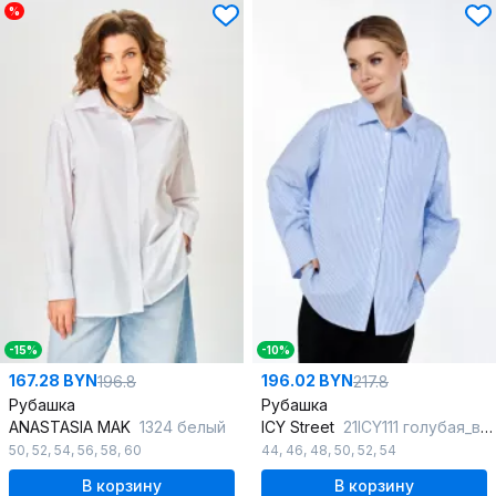
%
-15%
-10%
167.28 BYN
196.02 BYN
196.8
217.8
Рубашка
Рубашка
ANASTASIA MAK
1324 белый
ICY Street
21ICY111 голубая_в_полоску
50
,
52
,
54
,
56
,
58
,
60
44
,
46
,
48
,
50
,
52
,
54
В корзину
В корзину