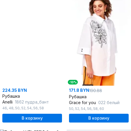
-10%
224.35 BYN
171.8 BYN
190.88
Рубашка
Рубашка
Anelli
1862 пудра_бант
Grace for you
022 белый
46
,
48
,
50
,
52
,
54
,
56
,
58
50
,
52
,
54
,
56
,
58
,
60
В корзину
В корзину