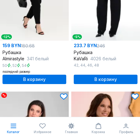
-12%
-5%
159 BYN
233.7 BYN
180.68
246
Рубашка
Рубашка
Almirastyle
341 белый
KaVaRi
4026 белый
42
,
44
,
46
,
48
50
,
52
,
54
последний размер
В корзину
В корзину
%
Каталог
Избранное
Главная
Корзина
Профиль