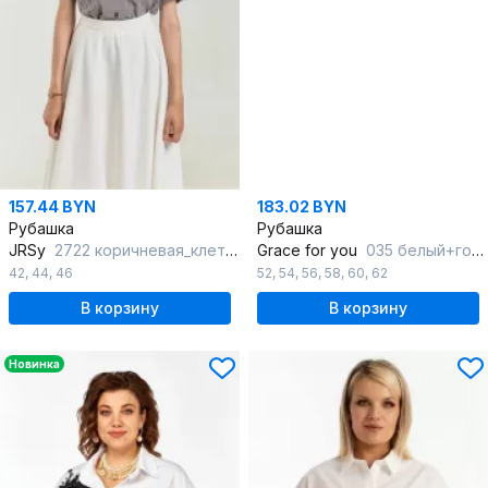
157.44 BYN
183.02 BYN
Рубашка
Рубашка
JRSy
2722 коричневая_клетка
Grace for you
035 белый+горох
42
,
44
,
46
52
,
54
,
56
,
58
,
60
,
62
В корзину
В корзину
Новинка