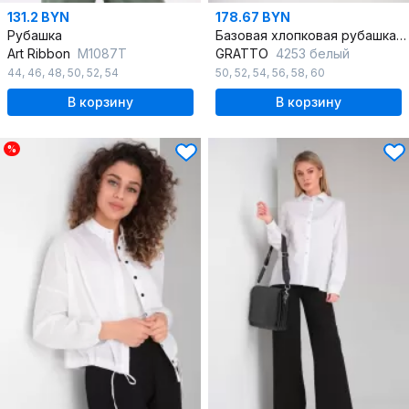
131.2 BYN
178.67 BYN
Рубашка
Базовая хлопковая рубашка с асимметричной длиной
Art Ribbon
M1087Т
GRATTO
4253 белый
44
,
46
,
48
,
50
,
52
,
54
50
,
52
,
54
,
56
,
58
,
60
В корзину
В корзину
%