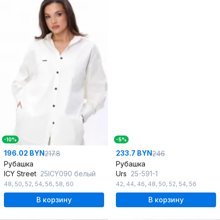
-10%
-5%
196.02 BYN
233.7 BYN
217.8
246
Рубашка
Рубашка
ICY Street
25ICY090 белый
Urs
25-591-1
48
,
50
,
52
,
54
,
56
,
58
,
60
42
,
44
,
46
,
48
,
50
,
52
,
54
,
56
В корзину
В корзину