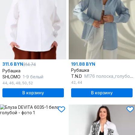
311.6 BYN
191.88 BYN
314.74
Рубашка
Рубашка
T.N.D
М176 полоска_голубой+белый
SHLOMO
1-9 белый
42
,
44
44
,
46
,
48
,
50
,
52
В корзину
В корзину