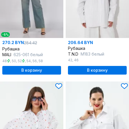
-5%
270.2 BYN
206.64 BYN
284.42
Рубашка
Рубашка
T.N.D
М183 белый
MALI
625-061 белый
42
,
46
48
,
50
,
52
,
54
,
56
,
58
В корзину
В корзину