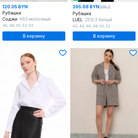
120.05 BYN
265.68 BYN
295.2
Рубашка
Рубашка
Соджи
663 молочный
LUEL
2512.3 белый
46
,
48
,
50
,
52
,
54
42
,
44
,
46
,
48
,
50
,
52
В корзину
В корзину