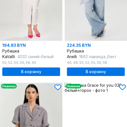
194.83 BYN
224.35 BYN
Рубашка
Рубашка
KaVaRi
4032 синий-белый
Anelli
1862 лаванда_бант
50
,
52
,
54
,
56
,
58
,
60
46
,
48
,
50
,
52
,
54
,
56
,
58
В корзину
В корзину
Новинка
Новинка