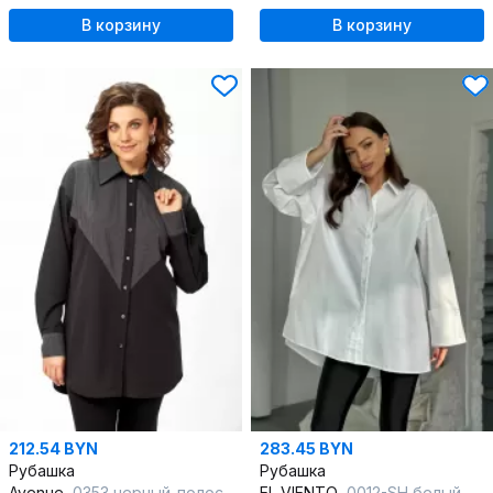
В корзину
В корзину
212.54 BYN
283.45 BYN
Рубашка
Рубашка
Avenue
0353 черный_полоска_черный+белый
EL VIENTO
0012-SH белый