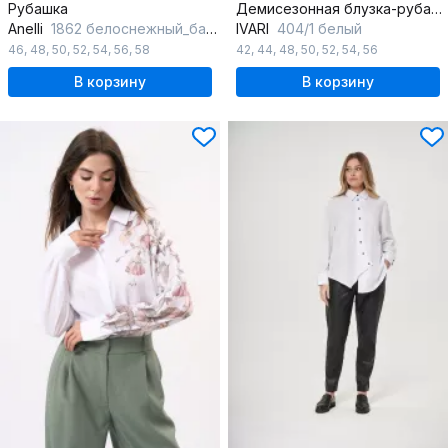
Рубашка
Демисезонная блузка-рубашка свободного силуэта из хлопка
Anelli
1862 белоснежный_бант
IVARI
404/1 белый
46
,
48
,
50
,
52
,
54
,
56
,
58
42
,
44
,
48
,
50
,
52
,
54
,
56
В корзину
В корзину