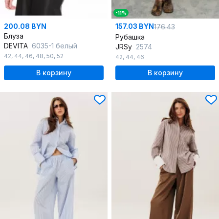
-11%
200.08 BYN
157.03 BYN
176.43
Блуза
Рубашка
DEVITA
6035-1 белый
JRSy
2574
42
,
44
,
46
,
48
,
50
,
52
42
,
44
,
46
В корзину
В корзину