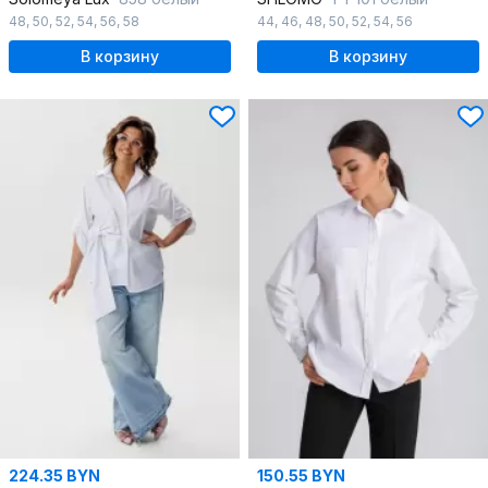
48
,
50
,
52
,
54
,
56
,
58
44
,
46
,
48
,
50
,
52
,
54
,
56
В корзину
В корзину
224.35 BYN
150.55 BYN