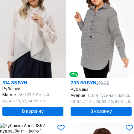
-7%
314.88 BYN
203.69 BYN
219.02
Рубашка
Рубашка
Ma Vie
М-723-1 белый
Avenue
0344 гусиная_лапка_черный+белый
46
,
48
,
50
,
52
,
54
,
56
,
58
48
,
50
,
52
,
54
,
56
,
58
,
60
,
62
,
64
,
66
В корзину
В корзину