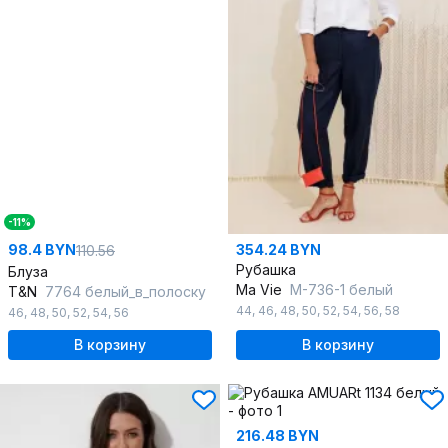
-11%
98.4 BYN
354.24 BYN
110.56
Рубашка
Блуза
Ma Vie
М-736-1 белый
T&N
7764 белый_в_полоску
44
,
46
,
48
,
50
,
52
,
54
,
56
,
58
46
,
48
,
50
,
52
,
54
,
56
В корзину
В корзину
216.48 BYN