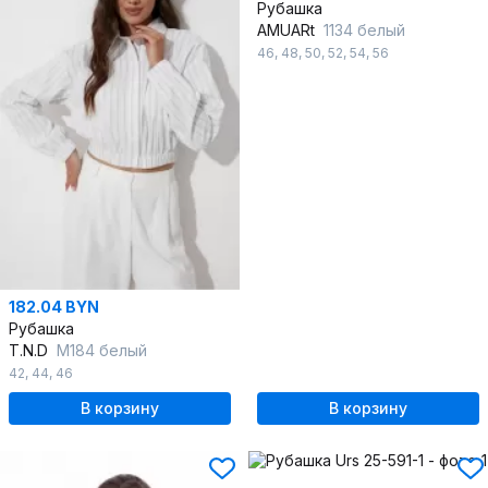
Рубашка
AMUARt
1134 белый
46
,
48
,
50
,
52
,
54
,
56
182.04 BYN
Рубашка
T.N.D
М184 белый
42
,
44
,
46
В корзину
В корзину