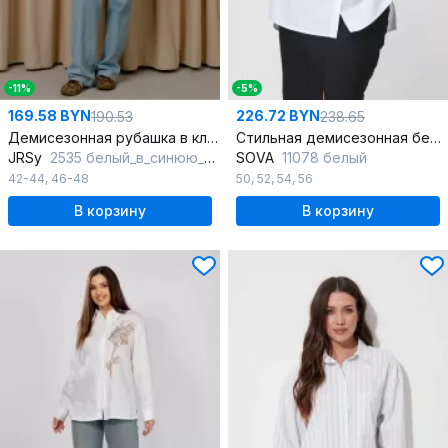
-11%
-5%
169.58 BYN
226.72 BYN
190.53
238.65
Демисезонная рубашка в клетку с закругленным низом
Стильная демисезонная белая рубашка-оверсайз из текстиля
JRSy
2535 белый_в_синюю_клетку
SOVA
11078 белый
42-44
,
46-48
50
,
52
,
54
,
56
В корзину
В корзину