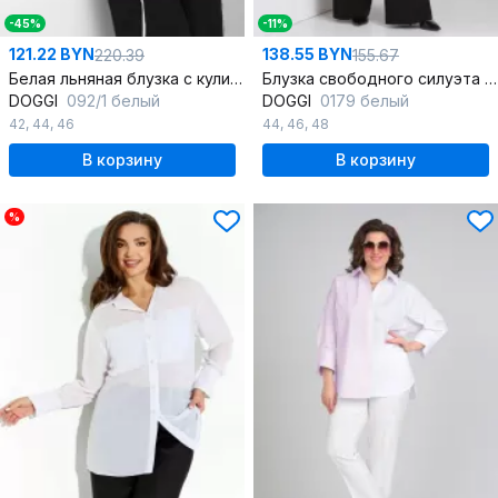
-45%
-11%
121.22 BYN
138.55 BYN
220.39
155.67
Белая льняная блузка с кулиской и сборками
Блузка свободного силуэта с асимметричным запахом
DOGGI
092/1 белый
DOGGI
0179 белый
42
,
44
,
46
44
,
46
,
48
В корзину
В корзину
%