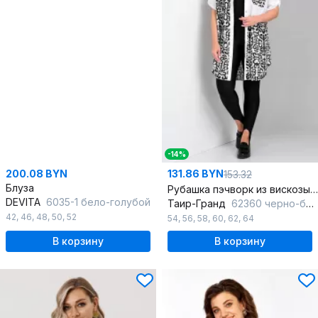
-14%
200.08 BYN
131.86 BYN
153.32
Блуза
Рубашка пэчворк из вискозы с воротником стойкой
DEVITA
6035-1 бело-голубой
Таир-Гранд
62360 черно-белый
42
,
46
,
48
,
50
,
52
54
,
56
,
58
,
60
,
62
,
64
В корзину
В корзину