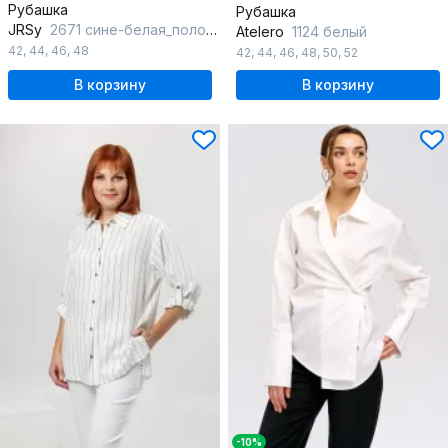
Рубашка
Рубашка
JRSy
2671 сине-белая_полоса
Atelero
1124 белый
42
,
44
,
46
,
48
42
,
44
,
46
,
48
,
50
,
52
В корзину
В корзину
-10%