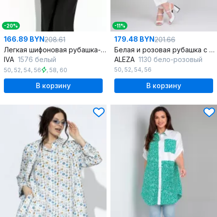
-20%
-11%
166.89 BYN
179.48 BYN
208.61
201.66
Легкая шифоновая рубашка-накидка с накладными карманами
Белая и розовая рубашка с стояче-отложным воротником
IVA
1576 белый
ALEZA
1130 бело-розовый
50
,
52
,
54
,
56
50
,
52
,
54
,
56
,
58
,
60
В корзину
В корзину