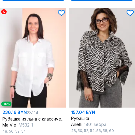
%
-16%
236.16 BYN
157.04 BYN
281.14
Рубашка
Рубашка из льна с классическими элементами для лета
Anelli
1801 зебра
Ma Vie
М532-1
48
,
50
,
52
,
54
,
56
,
58
,
60
48
,
50
,
52
,
54