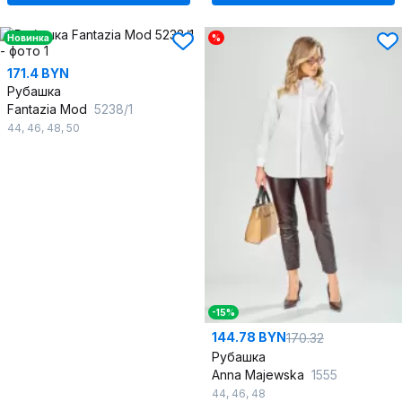
Новинка
%
171.4 BYN
Рубашка
Fantazia Mod
5238/1
44
,
46
,
48
,
50
-15%
144.78 BYN
170.32
Рубашка
Anna Majewska
1555
44
,
46
,
48