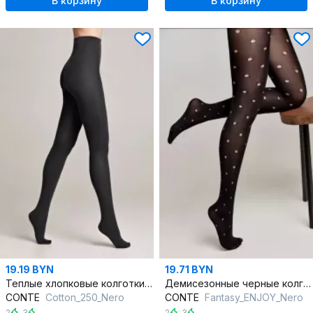
В корзину
В корзину
19.19 BYN
19.71 BYN
Теплые хлопковые колготки черные с лайкрой для зимних дней
Демисезонные черные колготки с горошком 60 den
CONTE
Cotton_250_Nero
CONTE
Fantasy_ENJOY_Nero
2
,
3
2
,
3