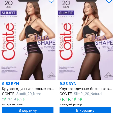
9.83 BYN
9.83 BYN
Круглогодичные черные колготки с утяжкой Slimfit 20 den
Круглогодичные бежевые колготки с утяжкой Slimfit 20 den
CONTE
Slimfit_20_Nero
CONTE
Slimfit_20_Natural
2
,
3
,
4
,
5
2
,
3
,
4
,
5
последний размер
последний размер
В корзину
В корзину