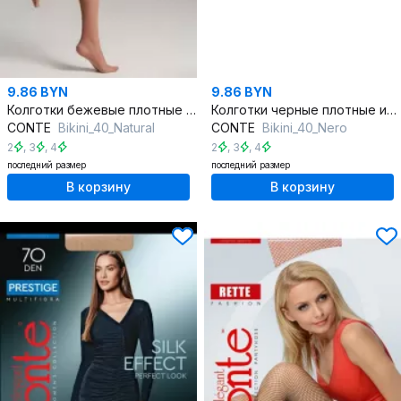
9.86 BYN
9.86 BYN
Колготки бежевые плотные из трикотажа для каждый день
Колготки черные плотные из трикотажа с хлопком для ежедневного стиля
CONTE
Bikini_40_Natural
CONTE
Bikini_40_Nero
2
,
3
,
4
2
,
3
,
4
последний размер
последний размер
В корзину
В корзину