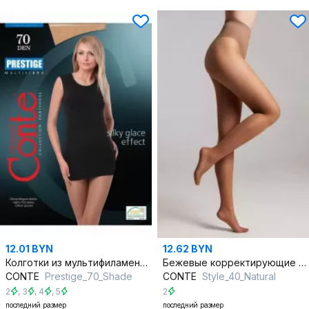
12.01 BYN
12.62 BYN
Колготки из мультифиламентных нитей, шёлковый эффект, круглый год
Бежевые корректирующие колготки из трикотажа с утягивающим эффектом
CONTE
Prestigе_70_Shade
CONTE
Style_40_Natural
2
,
3
,
4
,
5
2
последний размер
последний размер