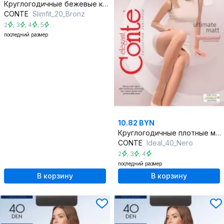
Круглогодичные бежевые колготки с утяжкой Slimfit 20 den
CONTE
Slimfit_20_Bronz
2
,
3
,
4
,
5
последний размер
10.82 BYN
Круглогодичные плотные матовые колготки с усиленной верхней частью
CONTE
Ideal_40_Nero
2
,
3
,
4
последний размер
В корзину
В корзину