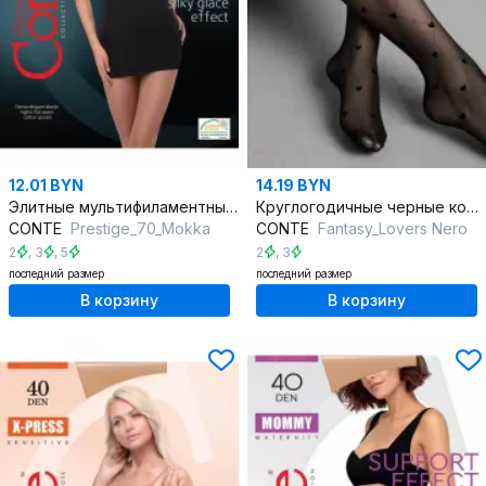
12.01 BYN
14.19 BYN
Элитные мультифиламентные коричневые колготки из шёлковых нитей
Круглогодичные черные колготки с романтичными сердечками 20 den
CONTE
Prestigе_70_Mokka
CONTE
Fantasy_Lovers Nero
2
,
3
,
5
2
,
3
последний размер
последний размер
В корзину
В корзину