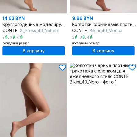
14.63 BYN
9.86 BYN
Круглогодичные моделирующие колготки из трикотажа
Колготки коричневые плотные из трикотажа для повседневной носки
CONTE
X_Press_40_Natural
CONTE
Bikini_40_Mocca
2
,
3
,
4
2
,
3
,
4
последний размер
последний размер
В корзину
В корзину