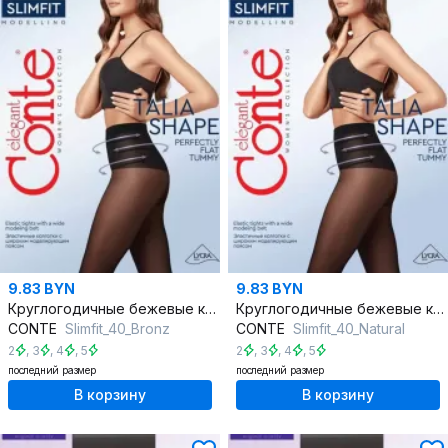
9.83 BYN
9.83 BYN
Круглогодичные бежевые корректирующие колготки Slimfit 40 den
Круглогодичные бежевые корректирующие колготки Slimfit 40 den
CONTE
Slimfit_40_Bronz
CONTE
Slimfit_40_Natural
2
,
3
,
4
,
5
2
,
3
,
4
,
5
последний размер
последний размер
В корзину
В корзину