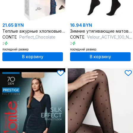
21.65 BYN
16.94 BYN
Теплые ажурные хлопковые колготки, 3D эффект, демисезон
Зимние утягивающие матовые колготки из микрофибры
CONTE
Perfect_Chocolate
CONTE
Velour_ACTIVE_100_Nero
2
2
последний размер
последний размер
В корзину
В корзину