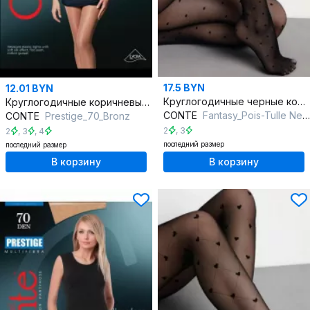
17.5 BYN
12.01 BYN
Круглогодичные черные колготки с эффектом тюля 30 den
Круглогодичные коричневые трикотажные колготки Элегантность
CONTE
Fantasy_Pois-Tulle Nero
CONTE
Prestigе_70_Bronz
2
,
3
2
,
3
,
4
последний размер
последний размер
В корзину
В корзину