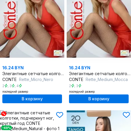
16.24 BYN
16.24 BYN
Элегантные сетчатые колготки, подчеркнут красоту ног, круглый год
Элегантные сетчатые колготки, подчеркнут красоту ног, круглый год
CONTE
Rette_Micro_Nero
CONTE
Rette_Medium_Mocca
2
,
3
,
4
2
,
3
последний размер
последний размер
В корзину
В корзину
%
-49%