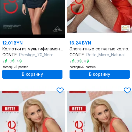
12.01 BYN
16.24 BYN
Колготки из мультифиламентных нитей, шёлковая элегантность, круглый год
Элегантные сетчатые колготки, акцент на ногах, круглый год
CONTE
Prestigе_70_Nero
CONTE
Rette_Micro_Natural
2
,
3
,
4
2
,
3
,
4
последний размер
последний размер
В корзину
В корзину