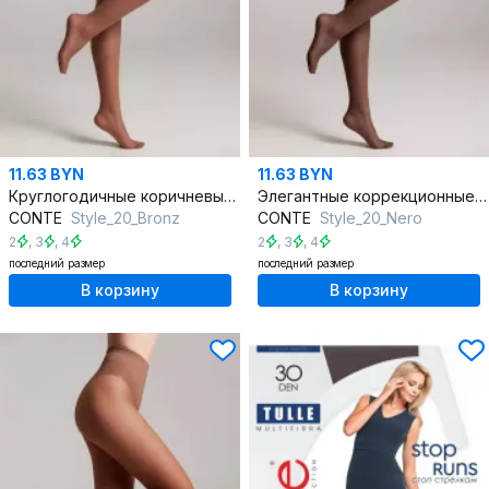
11.63 BYN
11.63 BYN
Круглогодичные коричневые колготки с утягивающими эффектами
Элегантные коррекционные черные колготки из трикотажа
CONTE
Style_20_Bronz
CONTE
Style_20_Nero
2
,
3
,
4
2
,
3
,
4
последний размер
последний размер
В корзину
В корзину