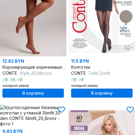
12.62 BYN
11.5 BYN
Коронирующие коричневые колготки из трикотажа с утяжками
Колготки
CONTE
Style_40_Mocca
CONTE
Tulle_Grafit
2
,
3
,
4
2
,
3
последний размер
последний размер
В корзину
В корзину
9.83 BYN