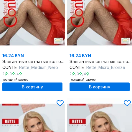
16.24 BYN
16.24 BYN
Элегантные сетчатые колготки, подчеркнут красоту ног, круглый год
Элегантные сетчатые колготки, акцент на ногах, круглый год
CONTE
Rette_Medium_Nero
CONTE
Rette_Micro_Bronze
2
,
3
,
4
2
,
3
,
4
последний размер
последний размер
В корзину
В корзину