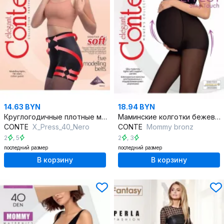
14.63 BYN
18.94 BYN
Круглогодичные плотные матовые колготки из трикотажа
Маминские колготки бежевые, круглогодичные, с поддержкой живота
CONTE
X_Press_40_Nero
CONTE
Mommy bronz
2
,
5
2
,
3
последний размер
последний размер
В корзину
В корзину