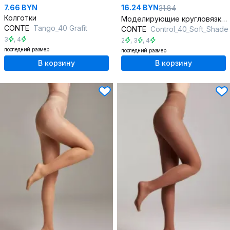
7.66 BYN
16.24 BYN
31.84
Колготки
Моделирующие кругловязкие колготки с эффектом корректировки
CONTE
Tango_40 Grafit
CONTE
Control_40_Soft_Shade
3
,
4
2
,
3
,
4
последний размер
последний размер
В корзину
В корзину