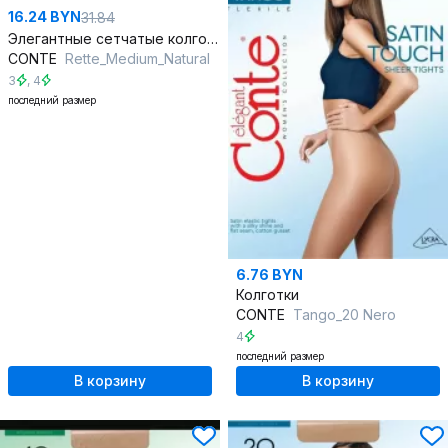
16.24 BYN
31.84
Элегантные сетчатые колготки, подчеркнут ног, круглый год
CONTE
Rette_Medium_Natural
3
,
4
последний размер
6.76 BYN
Колготки
CONTE
Tango_20 Nero
4
последний размер
В корзину
В корзину