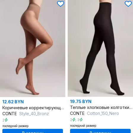
19.75 BYN
12.62 BYN
Теплые хлопковые колготки черные с лайкрой для зимы
Коричневые корректирующие колготки из трикотажа с утягиванием
CONTE
Cotton_150_Nero
CONTE
Style_40_Bronz
2
,
3
2
последний размер
последний размер