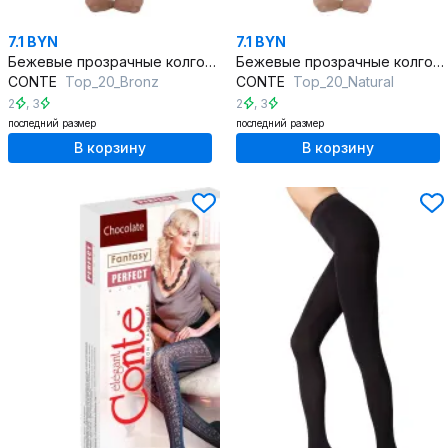
7.1 BYN
7.1 BYN
Бежевые прозрачные колготки из трикотажа с комфортной посадкой
Бежевые прозрачные колготки из трикотажа с регулируемой посадкой
CONTE
Top_20_Bronz
CONTE
Top_20_Natural
2
,
3
2
,
3
последний размер
последний размер
В корзину
В корзину