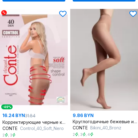
%
-49%
16.24 BYN
9.86 BYN
31.84
Круглогодичные бежевые имитирующие ажурные колготки BIKINI
Корректирующие черные колготки из трикотажа с утягивающими трусиками
CONTE
Bikini_40_Bronz
CONTE
Control_40_Soft_Nero
2
,
3
,
4
2
,
3