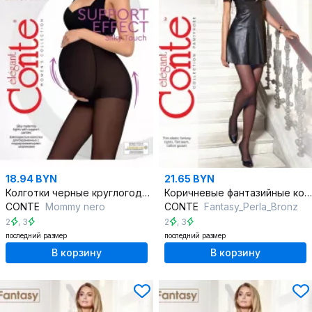
18.94 BYN
21.65 BYN
Колготки черные круглогодичные из премиального трикотажа для мам
Коричневые фантазийные колготки с рисунком точек
CONTE
Mommy nero
CONTE
Fantasy_Perla_Bronz
2
,
3
2
,
3
последний размер
последний размер
В корзину
В корзину