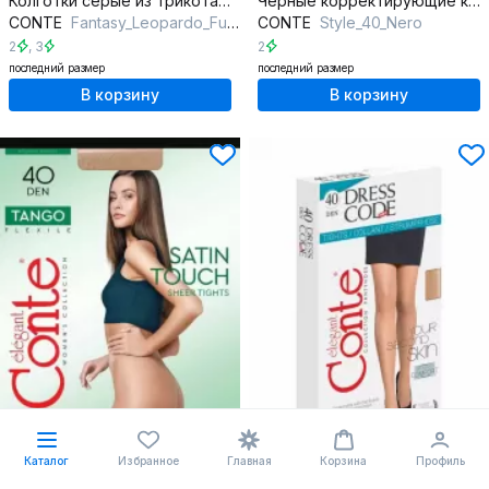
Колготки серые из трикотажа с леопардовым принтом
Черные корректирующие колготки из трикотажа с утяжками
CONTE
Fantasy_Leopardo_Fumo
CONTE
Style_40_Nero
2
,
3
2
последний размер
последний размер
В корзину
В корзину
Каталог
Избранное
Главная
Корзина
Профиль