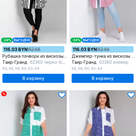
-24%
ВЫГОДНО
-24%
ВЫГОДНО
116.03 BYN
152.68
116.03 BYN
152.68
Рубашка пэчворк из вискозы с воротником стойкой
Джемпер-тунка из вискозы с элегантным свободным силуэтом
Таир-Гранд
62360 черно-белый
Таир-Гранд
62360 клевер
54
,
56
,
58
,
60
,
62
,
64
56
,
58
,
60
,
62
,
64
В корзину
В корзину
%