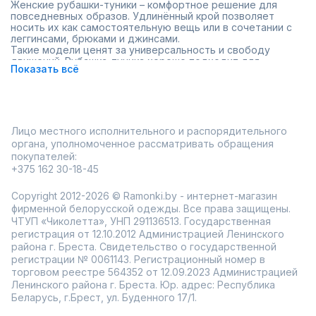
Женские рубашки-туники – комфортное решение для
повседневных образов. Удлинённый крой позволяет
носить их как самостоятельную вещь или в сочетании с
леггинсами, брюками и джинсами.
Такие модели ценят за универсальность и свободу
движений. Рубашка-туника хорошо подходит для
Показать всё
активных дней и легко адаптируется под разный стиль –
от спокойного до более выразительного.
удлинённый комфортный крой;
подходит для разных сочетаний;
актуальный и практичный формат.
Лицо местного исполнительного и распорядительного
В Ramonki можно заказать рубашку-тунику с доставкой и
органа, уполномоченное рассматривать обращения
примеркой перед покупкой.
покупателей:
+375 162 30-18-45
Copyright 2012-2026 © Ramonki.by - интернет-магазин
фирменной белорусской одежды. Все права защищены.
ЧТУП «Чиколетта», УНП 291136513. Государственная
регистрация от 12.10.2012 Администрацией Ленинского
района г. Бреста. Свидетельство о государственной
регистрации № 0061143. Регистрационный номер в
торговом реестре 564352 от 12.09.2023 Администрацией
Ленинского района г. Бреста. Юр. адрес: Республика
Беларусь, г.Брест, ул. Буденного 17/1.