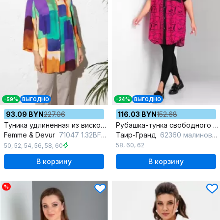
-59%
ВЫГОДНО
-24%
ВЫГОДНО
93.09 BYN
227.06
116.03 BYN
152.68
Туника удлиненная из вискозы в мультиколоре для повседневных образов
Рубашка-тунка свободного кроя с воротником стойкой и регулируемым рукавом
Femme & Devur
71047 1.32BF(170)
Таир-Гранд
62360 малиновый
58
,
60
,
62
50
,
52
,
54
,
56
,
58
,
60
В корзину
В корзину
%