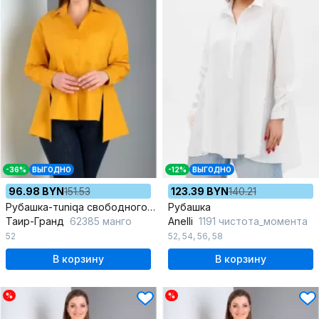
-36%
ВЫГОДНО
-12%
ВЫГОДНО
96.98 BYN
151.53
123.39 BYN
140.21
Рубашка-тuniqа свободного силуэта из хлопка на лето
Рубашка
Таир-Гранд
62385 манго
Anelli
1191 чистота_момента
52
52
,
54
,
56
,
58
В корзину
В корзину
%
%