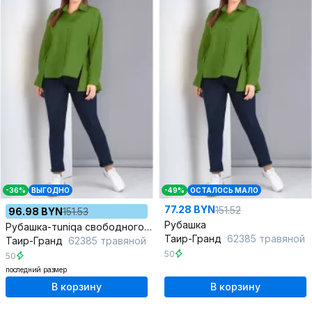
-36%
ВЫГОДНО
-49%
ОСТАЛОСЬ МАЛО
77.28 BYN
151.52
96.98 BYN
151.53
Рубашка
Рубашка-тuniqа свободного силуэта из текстиля на каждый день
Таир-Гранд
62385 травяной
Таир-Гранд
62385 травяной
50
50
последний размер
В корзину
В корзину