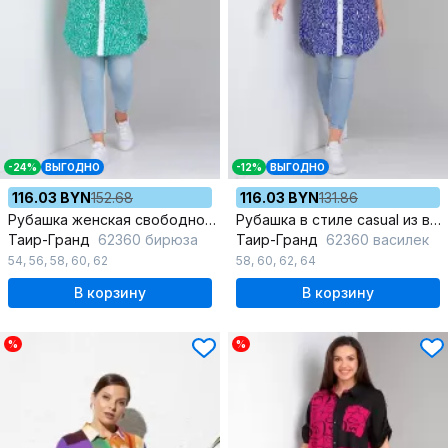
-24%
ВЫГОДНО
-12%
ВЫГОДНО
116.03 BYN
152.68
116.03 BYN
131.86
Рубашка женская свободного силуэта с длинным рукавом
Рубашка в стиле casual из вискозы и текстиля с длинным рукавом
Таир-Гранд
62360 бирюза
Таир-Гранд
62360 василек
54
,
56
,
58
,
60
,
62
58
,
60
,
62
,
64
В корзину
В корзину
%
%