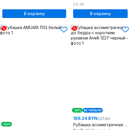
64
,
66
В корзину
В корзину
%
%
-30%
#СТИЛЬНО
166.24 BYN
237.49
Рубашка ассиметричная до бедра с коротким рукавом
-42%