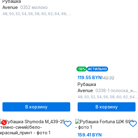
Рубашка
Avenue
0352 молоко
48
,
50
,
52
,
54
,
56
,
58
,
60
,
62
,
64
,
66
,
68
,
70
,
72
-16%
#СТИЛЬНО
119.55 BYN
142.32
Рубашка
Avenue
0338-1 полоска_желтый+молочный
48
,
50
,
52
,
54
,
56
,
58
,
60
,
62
,
64
,
В корзину
В корзину
%
159.41 BYN