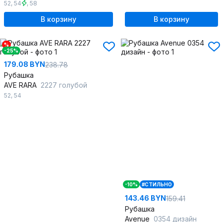
52
,
54
,
58
В корзину
В корзину
%
-25%
179.08 BYN
238.78
Рубашка
AVE RARA
2227 голубой
52
,
54
-10%
#СТИЛЬНО
143.46 BYN
159.41
Рубашка
Avenue
0354 дизайн