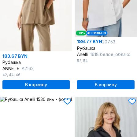
-10%
#СТИЛЬНО
186.77 BYN
207.53
Рубашка
Anelli
1618 белое_облако
183.67 BYN
52
,
54
Рубашка
ANNETE
A2162
42
,
44
,
46
В корзину
В корзину