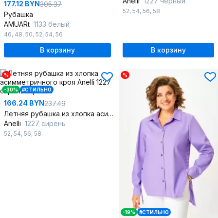
Anelli
1227 черный
177.12 BYN
305.37
52
,
54
,
56
,
58
Рубашка
AMUARt
1133 белый
46
,
48
,
50
,
52
,
54
,
56
В корзину
В корзину
%
%
-30%
#СТИЛЬНО
166.24 BYN
237.49
Летняя рубашка из хлопка асимметричного кроя
Anelli
1227 сирень
52
,
54
,
56
,
58
-19%
#СТИЛЬНО