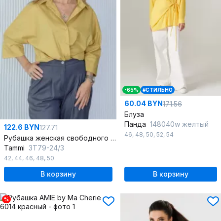
-65%
#СТИЛЬНО
60.04 BYN
171.56
Блуза
Панда
148040w желтый
122.6 BYN
127.71
46
,
48
,
50
,
52
,
54
Рубашка женская свободного силуэта из хлопка для деловых и летних образов
Tammi
3Т79-24/3
42
,
44
,
46
,
48
,
50
В корзину
В корзину
%