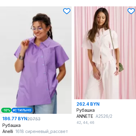
262.4 BYN
Рубашка
-10%
#СТИЛЬНО
ANNETE
A2526/2
186.77 BYN
207.53
42
,
44
,
46
Рубашка
Anelli
1618 сиреневый_рассвет