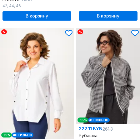
42
,
44
,
46
В корзину
В корзину
%
%
-15%
#СТИЛЬНО
222.11 BYN
261.3
Рубашка
-19%
#СТИЛЬНО