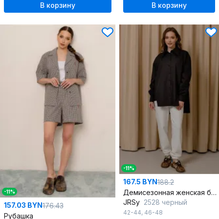
В корзину
В корзину
-11%
167.5 BYN
188.2
Демисезонная женская блузка из хлопка с широким рукавом
-11%
JRSy
2528 черный
157.03 BYN
176.43
42-44
,
46-48
Рубашка