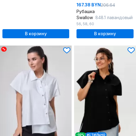
167.38 BYN
206.64
Рубашка
Swallow
848.1 лавандовый
56
,
58
,
60
В корзину
В корзину
%
-10%
#СТИЛЬНО