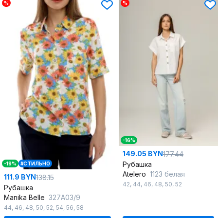
%
%
-16%
149.05 BYN
177.44
Рубашка
-19%
#СТИЛЬНО
Atelero
1123 белая
111.9 BYN
138.15
42
,
44
,
46
,
48
,
50
,
52
Рубашка
Manika Belle
327А03/9
44
,
46
,
48
,
50
,
52
,
54
,
56
,
58