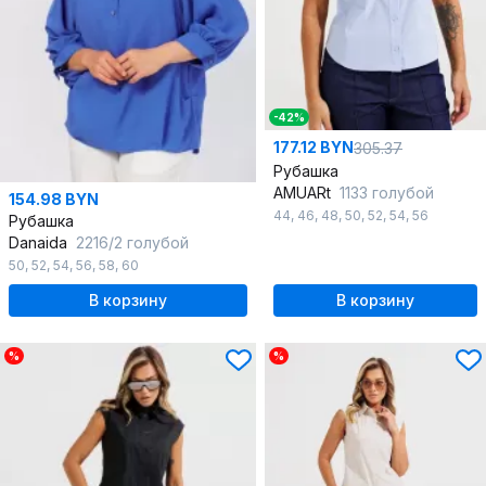
-42%
177.12 BYN
305.37
Рубашка
AMUARt
1133 голубой
154.98 BYN
44
,
46
,
48
,
50
,
52
,
54
,
56
Рубашка
Danaida
2216/2 голубой
50
,
52
,
54
,
56
,
58
,
60
В корзину
В корзину
%
%