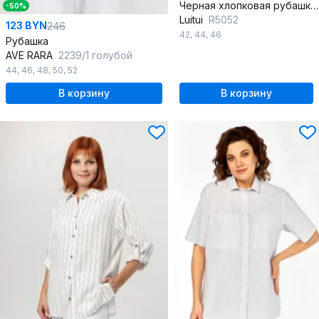
Черная хлопковая рубашка свободного кроя
-50%
Luitui
R5052
123 BYN
246
42
,
44
,
46
Рубашка
AVE RARA
2239/1 голубой
44
,
46
,
48
,
50
,
52
В корзину
В корзину