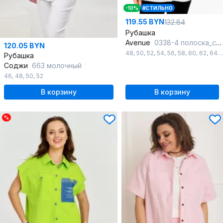
-10%
#СТИЛЬНО
119.55 BYN
132.84
Рубашка
Avenue
0338-4 полоска_серый+молочный
120.05 BYN
48
,
50
,
52
,
54
,
56
,
58
,
60
,
62
,
64
,
Рубашка
Соджи
663 молочный
46
,
48
,
50
,
52
В корзину
В корзину
%