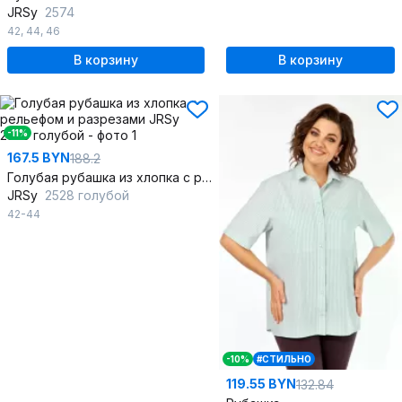
JRSy
2574
42
,
44
,
46
В корзину
В корзину
-11%
167.5 BYN
188.2
Голубая рубашка из хлопка с рельефом и разрезами
JRSy
2528 голубой
42-44
-10%
#СТИЛЬНО
119.55 BYN
132.84