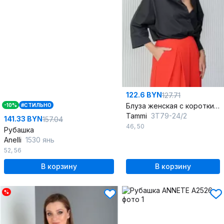
122.6 BYN
127.71
Блуза женская с коротким рукавом из хлопка для офисных и школьных образов
-10%
#СТИЛЬНО
Tammi
3Т79-24/2
141.33 BYN
157.04
46
,
50
Рубашка
Anelli
1530 янь
52
,
56
В корзину
В корзину
%