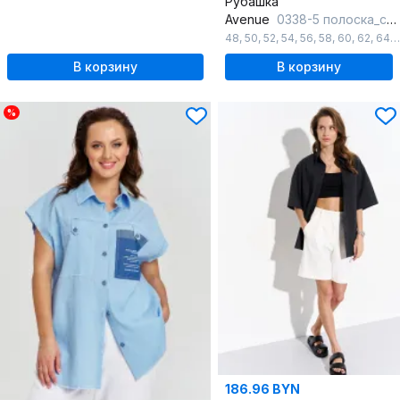
Рубашка
Avenue
0338-5 полоска_светло-зеленый+молочный
48
,
50
,
52
,
54
,
56
,
58
,
60
,
62
,
64
,
В корзину
В корзину
%
186.96 BYN