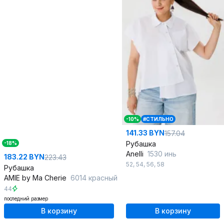
-10%
#СТИЛЬНО
141.33 BYN
157.04
Рубашка
-18%
Anelli
1530 инь
183.22 BYN
223.43
52
,
54
,
56
,
58
Рубашка
AMIE by Ma Сherie
6014 красный
44
последний размер
В корзину
В корзину