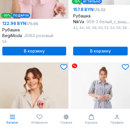
-10%
#СТИЛЬНО
157.8 BYN
175.33
Рубашка
-30%
ПОДАРОК
NikVa
959-3 белый_с_вышивкой_цвета_индиго
122.96 BYN
175.65
42
,
44
,
46
,
48
,
50
,
52
,
54
,
56
,
58
,
Рубашка
BegiModa
4084 розовый
58
В корзину
В корзину
%
Каталог
Избранное
Главная
Корзина
Профиль