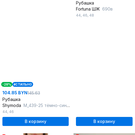
Рубашка
Fortuna ШЖ
690в
44
,
46
,
48
-28%
#СТИЛЬНО
104.85 BYN
145.63
Рубашка
Shymoda
М_439-25 тёмно-синий/бело-красный_принт
44
,
46
В корзину
В корзину