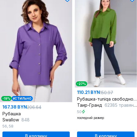
-27%
110.21 BYN
150.97
Рубашка-тuniqа свободного силуэта из текстиля на каждый день
-19%
#СТИЛЬНО
Таир-Гранд
62385 травяной
167.38 BYN
206.64
50
Рубашка
последний размер
Swallow
848
56
,
58
В корзину
В корзину