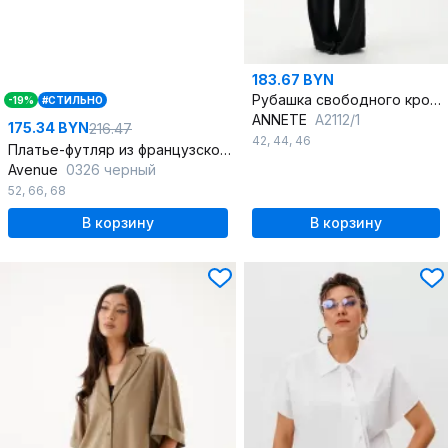
183.67 BYN
Рубашка свободного кроя с отложным воротником и разрезами
-19%
#СТИЛЬНО
ANNETE
A2112/1
175.34 BYN
216.47
42
,
44
,
46
Платье-футляр из французского трикотажа с украшением
Avenue
0326 черный
52
,
66
,
68
В корзину
В корзину