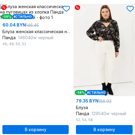
%
%
-59%
#СТИЛЬНО
60.04 BYN
146.45
Блуза женская классическая на пуговицах из хлопка
Панда
148040w черный
46
,
48
,
50
,
52
-58%
#СТИЛЬНО
79.35 BYN
188.93
Блуза
Панда
129540w черный
52
,
54
,
58
В корзину
В корзину