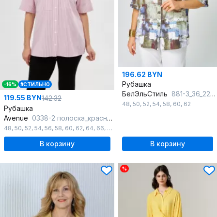
196.62 BYN
Рубашка
-16%
#СТИЛЬНО
БелЭльСтиль
881-3_36_22 голубой
119.55 BYN
142.32
48
,
50
,
52
,
54
,
58
,
60
,
62
Рубашка
Avenue
0338-2 полоска_красный+молочный
48
,
50
,
52
,
54
,
56
,
58
,
60
,
62
,
64
,
66
,
68
,
70
,
72
В корзину
В корзину
%