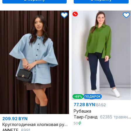
%
-49%
ПОДАРОК
77.28 BYN
151.52
Рубашка
Таир-Гранд
62385 травяной
209.92 BYN
50
Круглогодичная хлопковая рубашка прямого кроя
ANNETE
A991