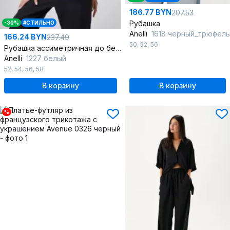
186.77 BYN
207.53
Рубашка
-30%
#СТИЛЬНО
Anelli
1618 черный_трюфель
166.24 BYN
237.49
50
,
52
,
56
Рубашка ассиметричная до бедра с коротким рукавом
Anelli
1227 белый
52
,
54
,
56
,
58
В корзину
В корзину
%