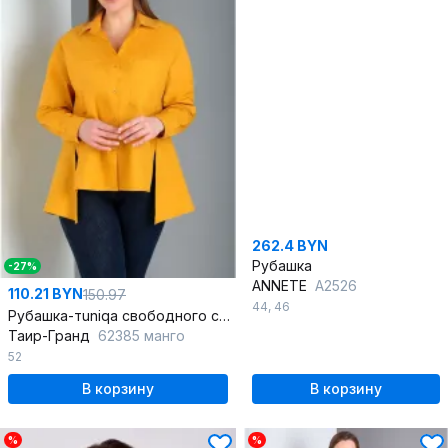
262.4 BYN
Рубашка
-27%
ANNETE
A2526
110.21 BYN
150.97
44
,
46
Рубашка-тuniqа свободного силуэта из хлопка на лето
Таир-Гранд
62385 манго
52
В корзину
В корзину
%
%