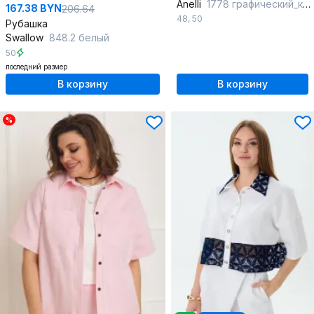
Anelli
1778 графический_контраст
167.38 BYN
206.64
48
,
50
Рубашка
Swallow
848.2 белый
50
последний размер
В корзину
В корзину
%