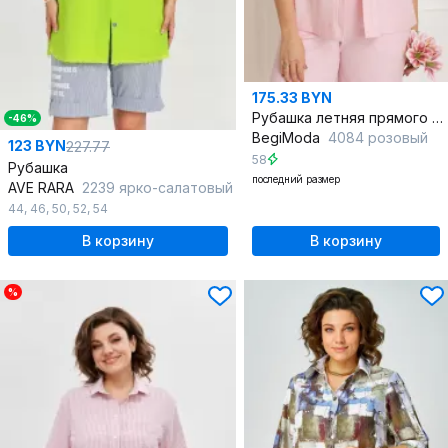
175.33 BYN
Рубашка летняя прямого силуэта с рукавом фонарик
-46%
BegiModa
4084 розовый
123 BYN
227.77
58
Рубашка
последний размер
AVE RARA
2239 ярко-салатовый
44
,
46
,
50
,
52
,
54
В корзину
В корзину
%