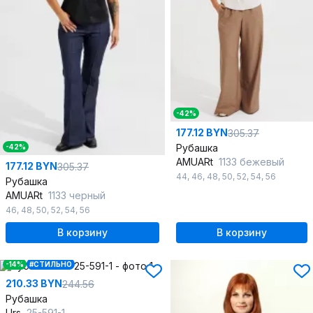
-42%
177.12 BYN
305.37
Рубашка
-42%
AMUARt
1133 бежевый
177.12 BYN
305.37
44
,
46
,
48
,
50
,
52
,
54
,
56
Рубашка
AMUARt
1133 черный
46
,
48
,
50
,
52
,
54
,
56
В корзину
В корзину
-14%
#СТИЛЬНО
210.33 BYN
244.56
Рубашка
Urs
25-591-1