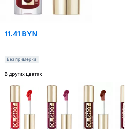
11.41 BYN
Без примерки
В других цветах