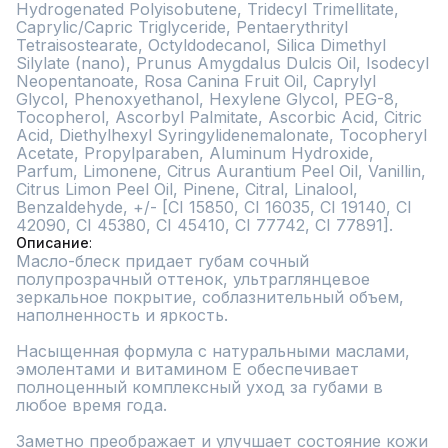
Hydrogenated Polyisobutene, Tridecyl Trimellitate, 
Caprylic/Capric Triglyceride, Pentaerythrityl 
Tetraisostearate, Octyldodecanol, Silica Dimethyl 
Silylate (nano), Prunus Amygdalus Dulcis Oil, Isodecyl 
Neopentanoate, Rosa Canina Fruit Oil, Caprylyl 
Glycol, Phenoxyethanol, Hexylene Glycol, PEG-8, 
Tocopherol, Ascorbyl Palmitate, Ascorbic Acid, Citric 
Acid, Diethylhexyl Syringylidenemalonate, Tocopheryl 
Acetate, Propylparaben, Aluminum Hydroxide, 
Parfum, Limonene, Citrus Aurantium Peel Oil, Vanillin, 
Citrus Limon Peel Oil, Pinene, Citral, Linalool, 
Benzaldehyde, +/- [CI 15850, CI 16035, CI 19140, CI 
42090, CI 45380, CI 45410, CI 77742, CI 77891].
Описание
Масло-блеск придает губам сочный 
полупрозрачный оттенок, ультраглянцевое 
зеркальное покрытие, соблазнительный объем, 
наполненность и яркость.

Насыщенная формула с натуральными маслами, 
эмолентами и витамином Е обеспечивает 
полноценный комплексный уход за губами в 
любое время года.

Заметно преображает и улучшает состояние кожи 