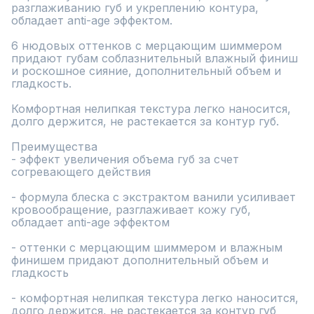
разглаживанию губ и укреплению контура, 
обладает anti-age эффектом.

6 нюдовых оттенков с мерцающим шиммером 
придают губам соблазнительный влажный финиш 
и роскошное сияние, дополнительный объем и 
гладкость.

Комфортная нелипкая текстура легко наносится, 
долго держится, не растекается за контур губ.

Преимущества

- эффект увеличения объема губ за счет 
согревающего действия

- формула блеска с экстрактом ванили усиливает 
кровообращение, разглаживает кожу губ, 
обладает anti-age эффектом

- оттенки с мерцающим шиммером и влажным 
финишем придают дополнительный объем и 
гладкость

- комфортная нелипкая текстура легко наносится, 
долго держится, не растекается за контур губ