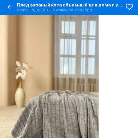
Плед вязаный коса объемный для дома и уюта
Romgil РВ0069-ШЕ6 атласное-серебро