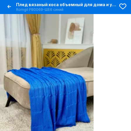
Плед вязаный коса объемный для дома и уюта
Romgil РВ0069-ШЕ6 синий