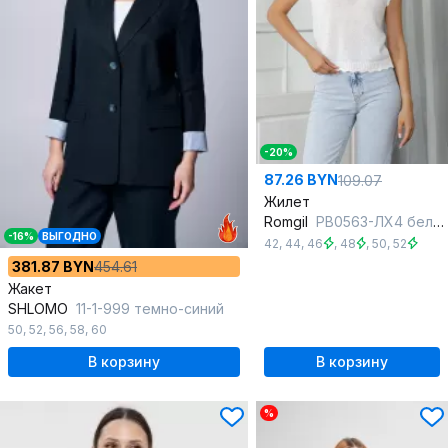
-20%
87.26 BYN
109.07
Жилет
Romgil
РВ0563-ЛХ4 белый
-16%
ВЫГОДНО
42
,
44
,
46
,
48
,
50
,
52
381.87 BYN
454.61
Жакет
SHLOMO
11-1-999 темно-синий
50
,
52
,
56
,
58
,
60
В корзину
В корзину
%