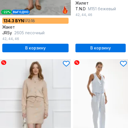
Жилет
T.N.D
М151 бежевый
-22%
ВЫГОДНО
42
,
44
,
46
134.3 BYN
172.18
Жакет
JRSy
2605 песочный
42
,
44
,
46
В корзину
В корзину
%
%