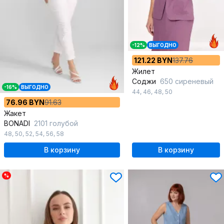
-12%
ВЫГОДНО
121.22 BYN
137.76
Жилет
Соджи
650 сиреневый
-16%
ВЫГОДНО
44
,
46
,
48
,
50
76.96 BYN
91.63
Жакет
BONADI
2101 голубой
48
,
50
,
52
,
54
,
56
,
58
В корзину
В корзину
%