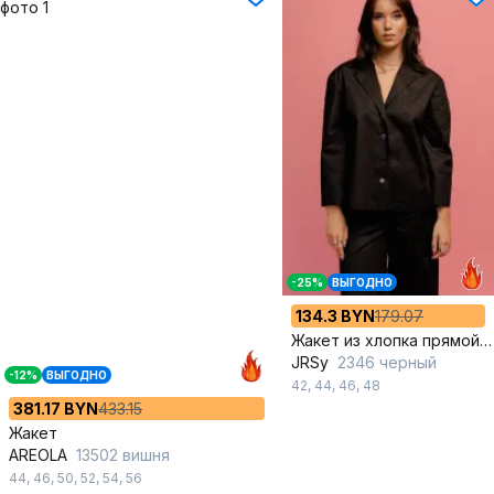
-25%
ВЫГОДНО
134.3 BYN
179.07
Жакет из хлопка прямой формы с воротником и пуговицами
JRSy
2346 черный
-12%
ВЫГОДНО
42
,
44
,
46
,
48
381.17 BYN
433.15
Жакет
AREOLA
13502 вишня
44
,
46
,
50
,
52
,
54
,
56