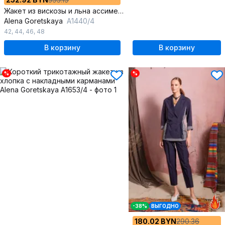
Жакет из вискозы и льна ассиметричный летний
Alena Goretskaya
A1440/4
42
,
44
,
46
,
48
В корзину
В корзину
%
%
-38%
ВЫГОДНО
180.02 BYN
290.36