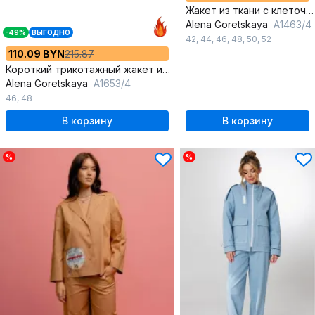
Жакет из ткани с клеточным принтом прямой силуэт лето
Alena Goretskaya
A1463/4
-49%
ВЫГОДНО
42
,
44
,
46
,
48
,
50
,
52
110.09 BYN
215.87
Короткий трикотажный жакет из хлопка с накладными карманами
Alena Goretskaya
A1653/4
46
,
48
В корзину
В корзину
%
%