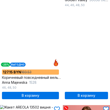
44
,
46
,
48
,
50
-25%
ВЫГОДНО
127.15 BYN
169.53
Коричневый повседневный вельветовый жакет с кулисой
Anna Majewska
1528
46
,
48
,
50
В корзину
В корзину
%