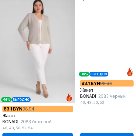
-16%
ВЫГОДНО
83.1 BYN
98.94
Жакет
BONADI
2083 черный
-16%
ВЫГОДНО
46
,
48
,
50
,
52
83.1 BYN
98.94
Жакет
BONADI
2083 бежевый
46
,
48
,
50
,
52
,
54