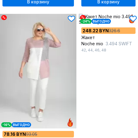
В корзину
В корзину
%
%
-24%
ВЫГОДНО
248.22 BYN
326.6
Жакет
Noche mio
3.494 SWIFT
42
,
44
,
46
,
48
-16%
ВЫГОДНО
78.16 BYN
93.05