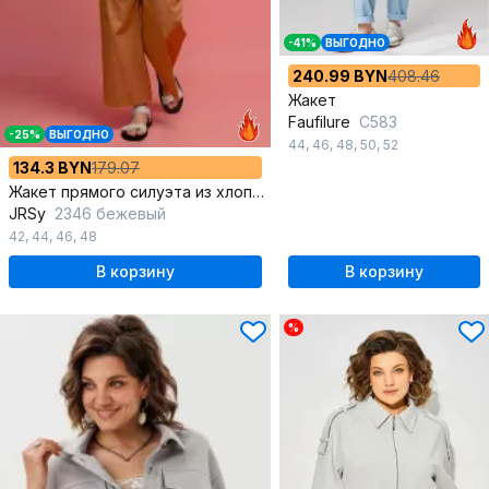
-41%
ВЫГОДНО
240.99 BYN
408.46
Жакет
Faufilure
С583
-25%
ВЫГОДНО
44
,
46
,
48
,
50
,
52
134.3 BYN
179.07
Жакет прямого силуэта из хлопка с лацканами и застежкой
JRSy
2346 бежевый
42
,
44
,
46
,
48
В корзину
В корзину
%