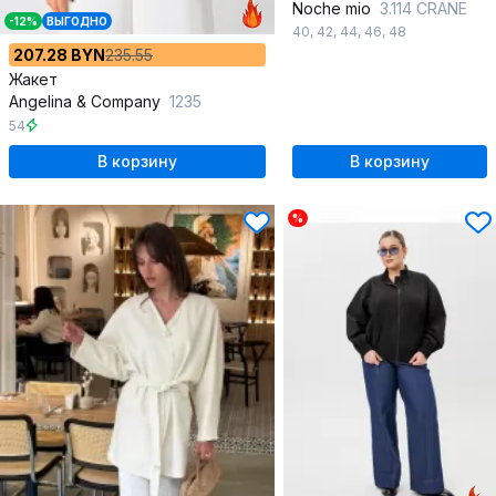
Noche mio
3.114 CRANE
-12%
ВЫГОДНО
40
,
42
,
44
,
46
,
48
207.28 BYN
235.55
Жакет
Angelina & Сompany
1235
54
В корзину
В корзину
%