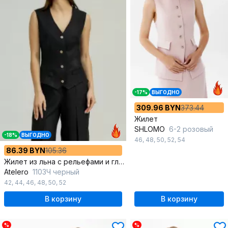
-17%
ВЫГОДНО
309.96 BYN
373.44
Жилет
SHLOMO
6-2 розовый
-18%
ВЫГОДНО
46
,
48
,
50
,
52
,
54
86.39 BYN
105.36
Жилет из льна с рельефами и глубоким вырезом
Atelero
1103Ч черный
42
,
44
,
46
,
48
,
50
,
52
В корзину
В корзину
%
%