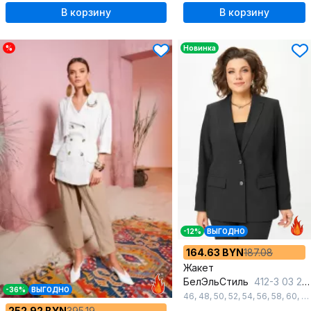
В корзину
В корзину
%
Новинка
-12%
ВЫГОДНО
164.63 BYN
187.08
Жакет
БелЭльСтиль
412-3 03 22 черный
-36%
ВЫГОДНО
46
,
48
,
50
,
52
,
54
,
56
,
58
,
60
,
6
252.92 BYN
395.19