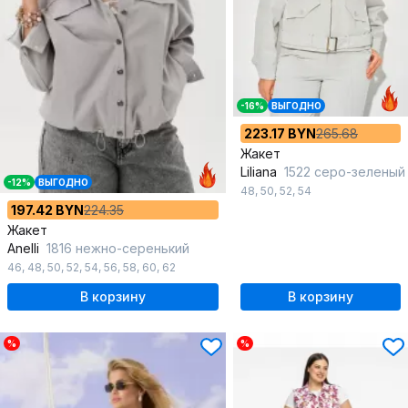
-16%
ВЫГОДНО
223.17 BYN
265.68
Жакет
Liliana
1522 серо-зеленый
-12%
ВЫГОДНО
48
,
50
,
52
,
54
197.42 BYN
224.35
Жакет
Anelli
1816 нежно-серенький
46
,
48
,
50
,
52
,
54
,
56
,
58
,
60
,
62
В корзину
В корзину
%
%