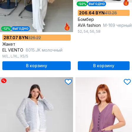
-50%
ВЫГОДНО
206.64 BYN
413.28
Бомбер
AVA fashion
М-169 черный
-12%
ВЫГОДНО
52
,
54
,
56
,
58
287.07 BYN
326.22
Жакет
EL VIENTO
8015.JK молочный
M/L
,
L/XL
,
XS/S
В корзину
В корзину
%