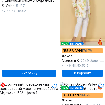
Джинсовый жакет с отделкой кожзамом и застежкой на кнопки
S. Veles
5-187
42
,
44
,
46
,
48
,
50
-12%
ВЫГОДНО
155.56 BYN
176.78
Жакет
Медея и К
2249 бело-оранжевый
44
,
46
,
48
,
50
,
52
,
54
В корзину
В корзину
%
-12%
ВЫГОДНО
180.1 BYN
204.66
Жилет
Golden Valley
36638 бежевый