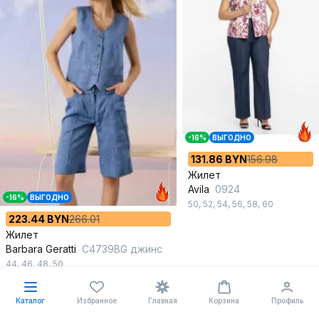
-16%
ВЫГОДНО
131.86 BYN
156.98
Жилет
Avila
0924
-16%
ВЫГОДНО
50
,
52
,
54
,
56
,
58
,
60
223.44 BYN
266.01
Жилет
Barbara Geratti
С4739BG джинс
44
,
46
,
48
,
50
В корзину
В корзину
Каталог
Избранное
Главная
Корзина
Профиль