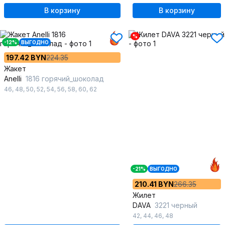
В корзину
В корзину
%
-12%
ВЫГОДНО
197.42 BYN
224.35
Жакет
Anelli
1816 горячий_шоколад
46
,
48
,
50
,
52
,
54
,
56
,
58
,
60
,
62
-21%
ВЫГОДНО
210.41 BYN
266.35
Жилет
DAVA
3221 черный
42
,
44
,
46
,
48