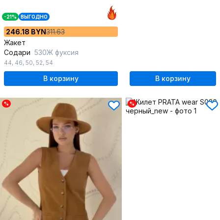
-21%
ВЫГОДНО
246.18 BYN
311.63
Жакет
Содари
530Ж фуксия
44
,
46
,
50
,
52
,
54
В корзину
В корзину
%
%