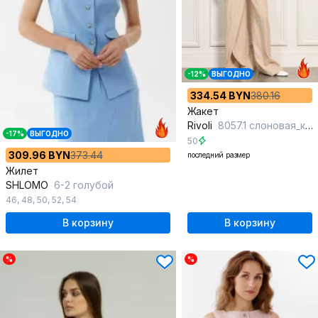
-12%
ВЫГОДНО
334.54 BYN
380.16
Жакет
Rivoli
8057.1 слоновая_кость
-17%
ВЫГОДНО
50
309.96 BYN
373.44
последний размер
Жилет
SHLOMO
6-2 голубой
46
,
48
,
50
,
52
,
54
В корзину
В корзину
%
%