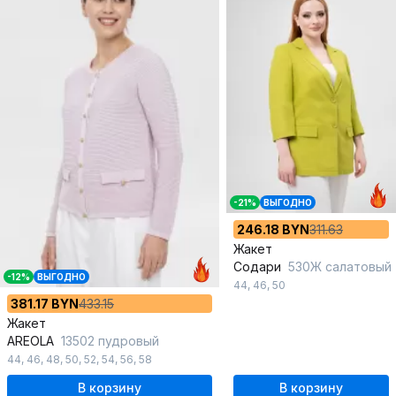
-21%
ВЫГОДНО
246.18 BYN
311.63
Жакет
Содари
530Ж салатовый
-12%
ВЫГОДНО
44
,
46
,
50
381.17 BYN
433.15
Жакет
AREOLA
13502 пудровый
44
,
46
,
48
,
50
,
52
,
54
,
56
,
58
В корзину
В корзину