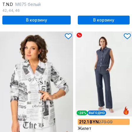
T.N.D
М675 белый
42
,
44
,
46
В корзину
В корзину
%
-24%
ВЫГОДНО
212.1 BYN
279.09
Жилет