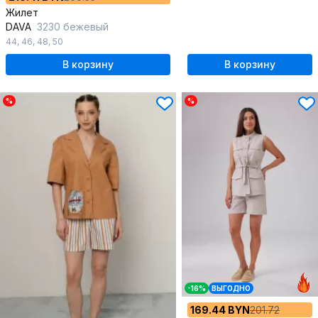
Жилет
DAVA
3230 бежевый
44
,
46
,
48
,
50
В корзину
В корзину
%
%
-16%
ВЫГОДНО
169.44 BYN
201.72