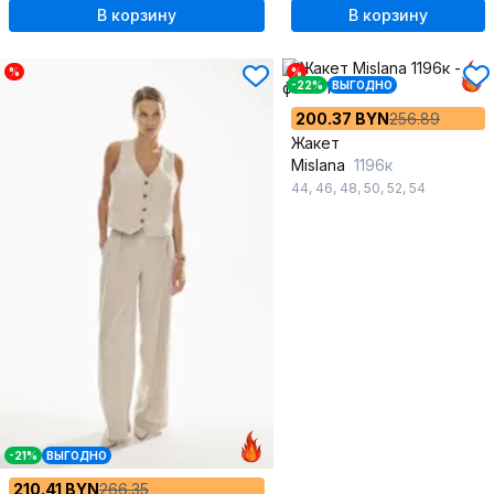
В корзину
В корзину
%
%
-22%
ВЫГОДНО
200.37 BYN
256.89
Жакет
Mislana
1196к
44
,
46
,
48
,
50
,
52
,
54
-21%
ВЫГОДНО
210.41 BYN
266.35