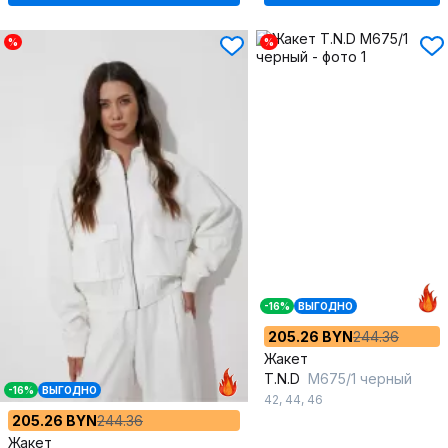
%
%
-16%
ВЫГОДНО
205.26 BYN
244.36
Жакет
T.N.D
М675/1 черный
-16%
ВЫГОДНО
42
,
44
,
46
205.26 BYN
244.36
Жакет