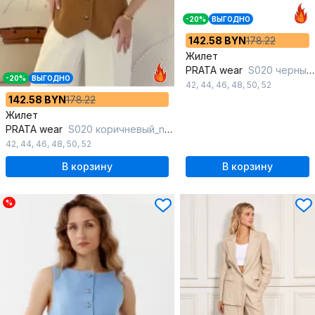
-20%
ВЫГОДНО
142.58 BYN
178.22
Жилет
PRATA wear
S020 черный_new
-20%
ВЫГОДНО
42
,
44
,
46
,
48
,
50
,
52
142.58 BYN
178.22
Жилет
PRATA wear
S020 коричневый_new
42
,
44
,
46
,
48
,
50
,
52
В корзину
В корзину
%