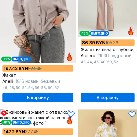
-18%
ВЫГОДНО
86.39 BYN
105.36
Жилет из льна с глубоким вырезом и пуговицами
Atelero
1103П пудровый
-12%
ВЫГОДНО
42
,
44
,
46
,
48
,
50
,
52
197.42 BYN
224.35
Жакет
Anelli
1816 новый_бежевый
46
,
48
,
50
,
52
,
54
,
56
,
58
,
60
,
62
В корзину
В корзину
%
-61%
ВЫГОДНО
147.2 BYN
377.45