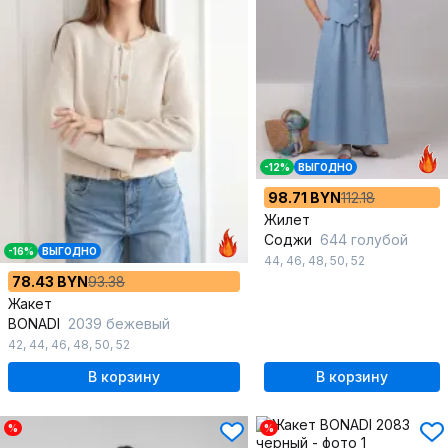
-12%
ВЫГОДНО
98.71 BYN
112.18
Жилет
Соджи
644 голубой
-16%
ВЫГОДНО
44
,
46
,
48
,
50
,
52
78.43 BYN
93.38
Жакет
BONADI
2039 бежевый
42
,
44
,
46
,
48
,
50
,
52
В корзину
В корзину
%
%