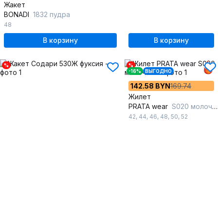
Жакет
BONADI
1832 пудра
48
В корзину
В корзину
%
%
-16%
ВЫГОДНО
142.58 BYN
169.74
Жилет
PRATA wear
S020 молочный
42
,
44
,
46
,
48
,
50
,
52