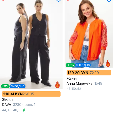
-25%
ВЫГОДНО
129.29 BYN
172.39
Жакет
Anna Majewska
1549
-21%
ВЫГОДНО
48
,
50
,
52
210.41 BYN
266.35
Жилет
DAVA
3230 черный
44
,
46
,
48
,
50