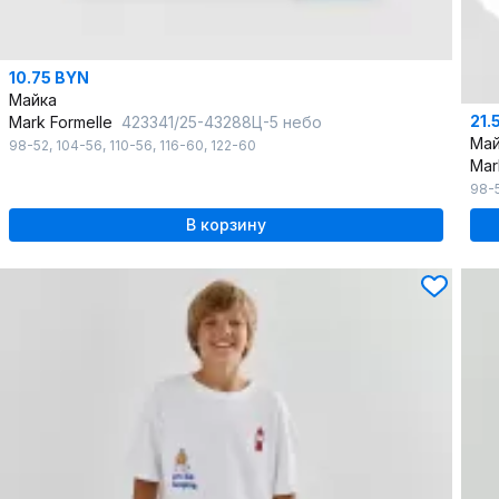
10.75 BYN
Майка
21.
Mark Formelle
423341/25-43288Ц-5 небо
Май
98-52
,
104-56
,
110-56
,
116-60
,
122-60
Mar
98-
В корзину