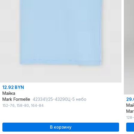
12.92 BYN
Майка
29.
Mark Formelle
423341/25-43290Ц-5 небо
Май
152-76
,
158-80
,
164-84
Mar
128
В корзину