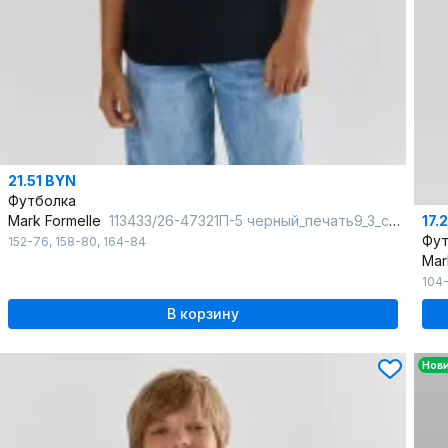
21.51 BYN
Футболка
17.
Mark Formelle
113433/26-47321П-5 черный_печать9_3_сл_на_пол
Фут
152-76
,
158-80
,
164-84
Mar
104
В корзину
Нов