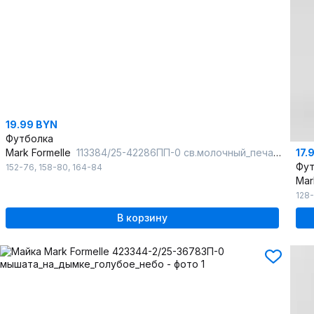
19.99 BYN
Футболка
17.
Mark Formelle
113384/25-42286ПП-0 св.молочный_печать4_1_сл_на_пол_1сл_на_пол_1сл_на_
Фут
152-76
,
158-80
,
164-84
Mar
128
В корзину