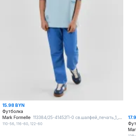
15.98 BYN
Футболка
17.
Mark Formelle
113384/25-41452П-0 св.шалфей_печать_1_сл_на_пол_1сл_на_спинке_ТП
Фут
110-56
,
116-60
,
122-60
Mar
128