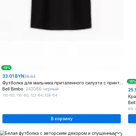
-15%
33.01 BYN
38.83
-10%
Футболка для мальчика приталенного силуэта с принтом
Bell Bimbo
242086 черный
25.
110-60
,
116-60
,
122-64
,
128-64
Кра
Bel
80-
В корзину