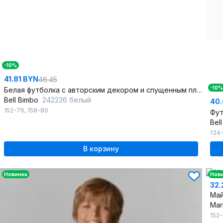
-10%
41.81 BYN
46.45
-10%
Белая футболка с авторским декором и спущенным плечом
Bell Bimbo
242236 белый
40.
152-76
,
158-80
Bel
134
В корзину
Новинка
Нов
32.
Май
Mar
152