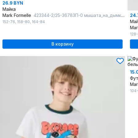
26.9 BYN
Майка
24.
Mark Formelle
423344-2/25-36783П-0 мышата_на_дымке_голубое_небо
Май
152-76
,
158-80
,
164-84
Mar
128
В корзину
15.
Фут
Mar
104