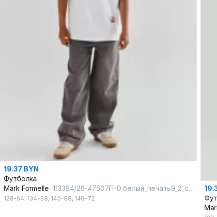
19.37 BYN
Футболка
19.
Mark Formelle
113384/26-47507П-0 белый_печать9_2_сл_на_пол_2_сл_на_пол_3_сл_на_спанк
Фут
128-64
,
134-68
,
140-68
,
146-72
Mar