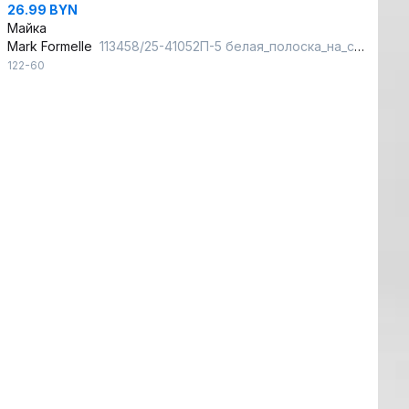
26.99 BYN
Майка
Mark Formelle
113458/25-41052П-5 белая_полоска_на_синем
122-60