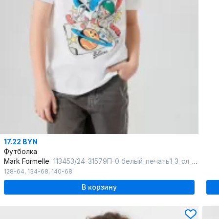
17.22 BYN
Футболка
Mark Formelle
113453/24-31579П-0 белый_печать1_3_сл_на_пол_ТП
128-64
,
134-68
,
140-68
В корзину