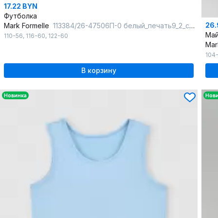
17.22 BYN
Футболка
26.
Mark Formelle
113384/26-47506П-0 белый_печать9_2_сл_на_пол_2_сл_на_пол_3_сл_на_спанк
Май
110-56
,
116-60
,
122-60
Mar
104
В корзину
Новинка
Нов