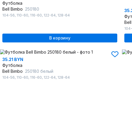
Футболка
Bell Bimbo
250180
35.
104-56
,
110-60
,
116-60
,
122-64
,
128-64
Фут
Bel
104
В корзину
35.21 BYN
Футболка
Bell Bimbo
250180 белый
104-56
,
110-60
,
116-60
,
122-64
,
128-64