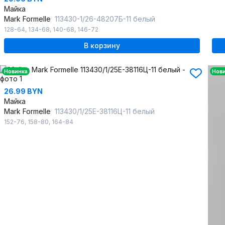
Майка
Mark Formelle
113430-1/26-48207Б-11 белый
128-64
,
134-68
,
140-68
,
146-72
В корзину
Новинка
Нов
26.99 BYN
Майка
Mark Formelle
113430/1/25Е-38116Ц-11 белый
152-76
,
158-80
,
164-84