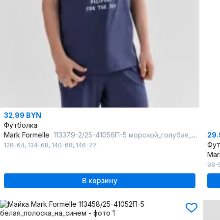
32.99 BYN
Футболка
29.
Mark Formelle
113379-2/25-41056П-5 морской_голубая_полоска_на_белом_3_сл_1изд_печ_на
Фут
128-64
,
134-68
,
140-68
,
146-72
Mar
98-
В корзину