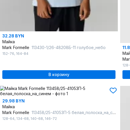
32.28 BYN
Майка
11.
Mark Formelle
113430-1/26-48208Б-11 голубое_небо
Май
152-76
,
164-84
Mar
128
В корзину
29.98 BYN
Майка
Mark Formelle
113458/25-41053П-5 белая_полоска_на_синем
128-64
,
134-68
,
140-68
,
146-72