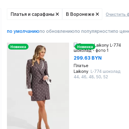
Платья и сарафаны
В Воронеже
Очистить 
по умолчанию
по обновлению
по популярности
по цен
Новинка
Новинка
299.63 BYN
Платье
Laikony
L-774 шоколад
,
,
,
,
44
46
48
50
52