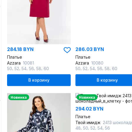
284.18 BYN
286.03 BYN
Платье
Платье
Azzara
10081
Azzara
10080
,
,
,
,
,
,
,
,
,
,
50
52
54
56
58
60
50
52
54
56
58
60
В корзину
В корзину
Новинка
Новинка
294.02 BYN
Платье
Твой имидж
2413 шоколадный_в_клет
,
,
,
,
48
50
52
54
56