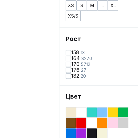
XS
S
M
L
XL
XS/S
Рост
158
13
164
8270
170
5712
176
27
182
20
Цвет