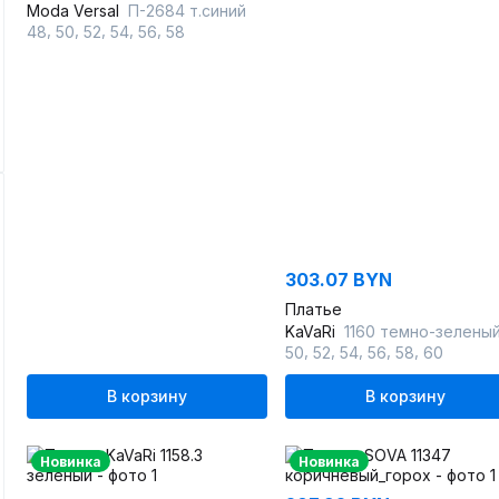
Moda Versal
П-2684 т.синий
,
,
,
,
,
48
50
52
54
56
58
303.07 BYN
Платье
KaVaRi
1160 темно-зелены
,
,
,
,
,
50
52
54
56
58
60
В корзину
В корзину
Новинка
Новинка