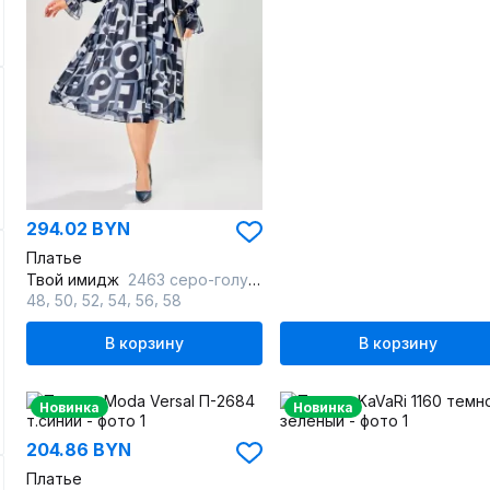
294.02 BYN
Платье
Твой имидж
2463 серо-голубой_с_принтом
,
,
,
,
,
48
50
52
54
56
58
В корзину
В корзину
Новинка
Новинка
204.86 BYN
Платье