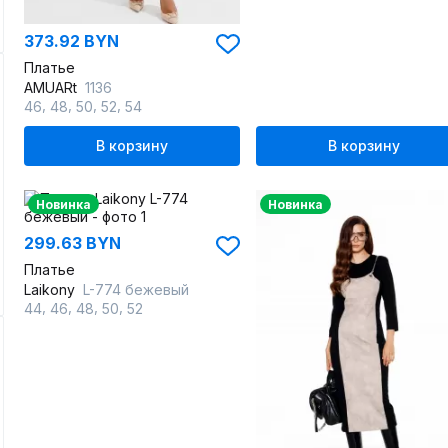
373.92 BYN
Платье
AMUARt
1136
,
,
,
,
46
48
50
52
54
В корзину
В корзину
Новинка
Новинка
299.63 BYN
Платье
Laikony
L-774 бежевый
,
,
,
,
44
46
48
50
52