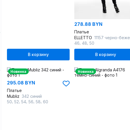
278.88 BYN
Платье
ELLETTO
11157 черно-бежев
,
,
46
48
50
В корзину
В корзину
Новинка
Новинка
295.08 BYN
Платье
Mubliz
342 синий
,
,
,
,
,
50
52
54
56
58
60