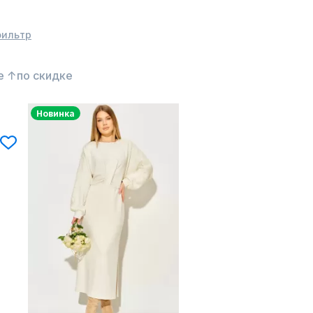
фильтр
е ↑
по скидке
Новинка