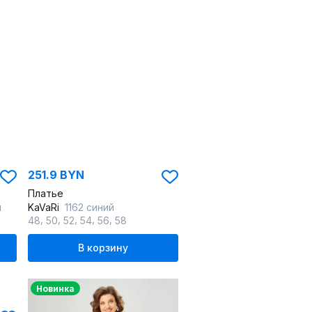
251.9 BYN
Платье
й
KaVaRi
1162 синий
,
,
,
,
,
48
50
52
54
56
58
В корзину
Новинка