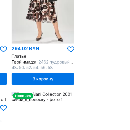
294.02 BYN
Платье
Твой имидж
2462 пудровый_с_принтом
,
,
,
,
,
48
50
52
54
56
58
В корзину
Новинка
ку