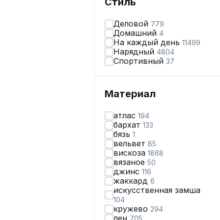
Стиль
Деловой
779
Домашний
4
На каждый день
11499
Нарядный
4804
Спортивный
37
Материал
атлас
194
бархат
133
бязь
1
вельвет
85
вискоза
1868
вязаное
50
джинс
116
жаккард
6
искусственная замша
104
кружево
294
лен
705