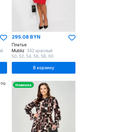
295.08 BYN
Платье
ий
Mubliz
342 красный
,
,
,
,
,
50
52
54
56
58
60
В корзину
Новинка