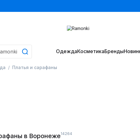
Одежда
Косметика
Бренды
Новин
да
Платья и сарафаны
14264
арафаны в Воронеже