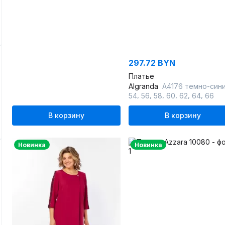
297.72 BYN
Платье
Algranda
А4176 темно-син
,
,
,
,
,
,
54
56
58
60
62
64
66
В корзину
В корзину
Новинка
Новинка