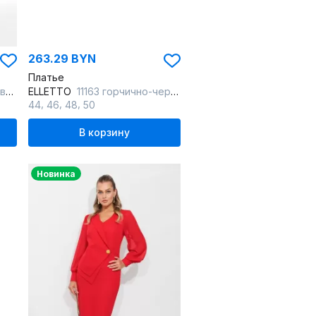
263.29 BYN
Платье
ый
ELLETTO
11163 горчично-черный
,
,
,
44
46
48
50
В корзину
Новинка