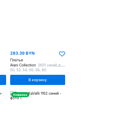
283.39 BYN
Платье
Alani Collection
2601 синий_в_полоску
,
,
,
,
,
50
52
54
56
58
60
В корзину
Новинка