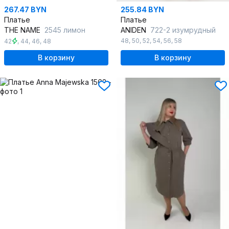
267.47 BYN
255.84 BYN
Платье
Платье
THE NAME
2545 лимон
ANIDEN
722-2 изумрудный
48
,
50
,
52
,
54
,
56
,
58
42
,
44
,
46
,
48
В корзину
В корзину