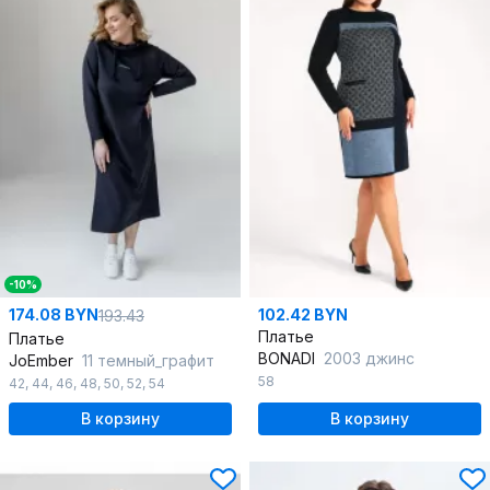
-10%
174.08 BYN
102.42 BYN
193.43
Платье
Платье
BONADI
2003 джинс
JoEmber
11 темный_графит
58
42
,
44
,
46
,
48
,
50
,
52
,
54
В корзину
В корзину