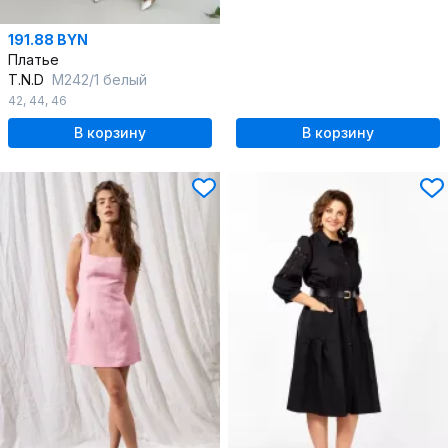
191.88 BYN
Платье
T.N.D
М242/1 белый
42
,
44
,
46
В корзину
В корзину