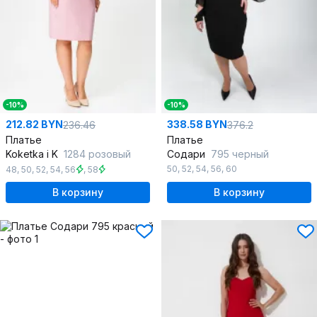
-10%
-10%
212.82 BYN
338.58 BYN
236.46
376.2
Платье
Платье
Koketka i K
1284 розовый
Содари
795 черный
50
,
52
,
54
,
56
,
60
48
,
50
,
52
,
54
,
56
,
58
В корзину
В корзину