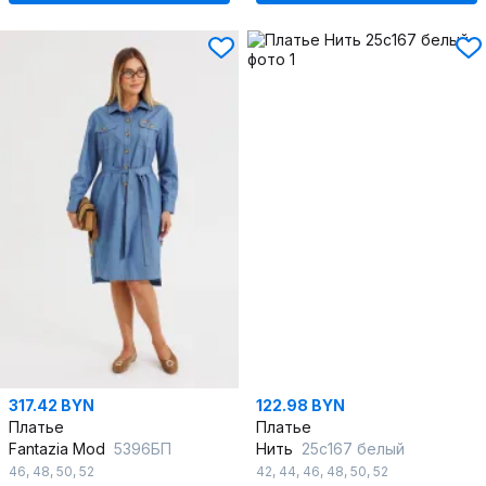
317.42 BYN
122.98 BYN
Платье
Платье
Fantazia Mod
5396БП
Нить
25с167 белый
46
,
48
,
50
,
52
42
,
44
,
46
,
48
,
50
,
52