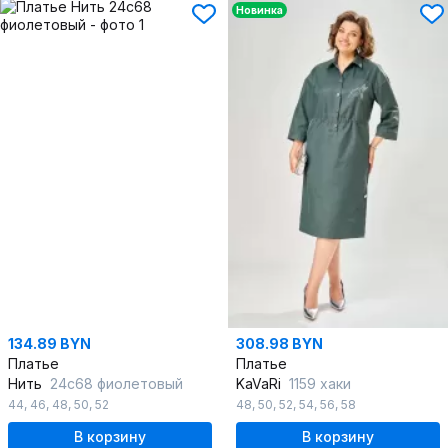
Новинка
134.89 BYN
308.98 BYN
Платье
Платье
Нить
24с68 фиолетовый
KaVaRi
1159 хаки
44
,
46
,
48
,
50
,
52
48
,
50
,
52
,
54
,
56
,
58
В корзину
В корзину