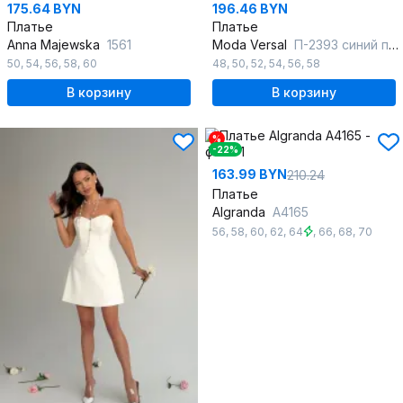
175.64 BYN
196.46 BYN
Платье
Платье
Anna Majewska
1561
Moda Versal
П-2393 синий полоска
50
,
54
,
56
,
58
,
60
48
,
50
,
52
,
54
,
56
,
58
В корзину
В корзину
%
-22%
163.99 BYN
210.24
Платье
Algranda
А4165
56
,
58
,
60
,
62
,
64
,
66
,
68
,
70