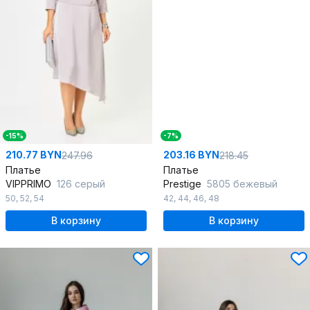
-15%
-7%
210.77 BYN
203.16 BYN
247.96
218.45
Платье
Платье
VIPPRIMO
126 серый
Prestige
5805 бежевый
50
,
52
,
54
42
,
44
,
46
,
48
В корзину
В корзину