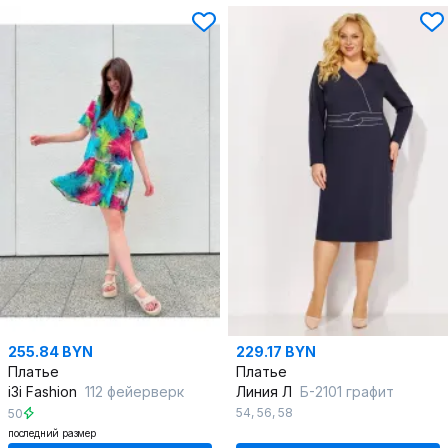
255.84 BYN
229.17 BYN
Платье
Платье
i3i Fashion
112 фейерверк
Линия Л
Б-2101 графит
54
,
56
,
58
50
последний размер