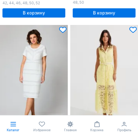
48
,
50
42
,
44
,
46
,
48
,
50
,
52
В корзину
В корзину
Каталог
Избранное
Главная
Корзина
Профиль
262.94 BYN
283.39 BYN
Летнее белое платье из трикотажа с вырезом и подрезом
Платье