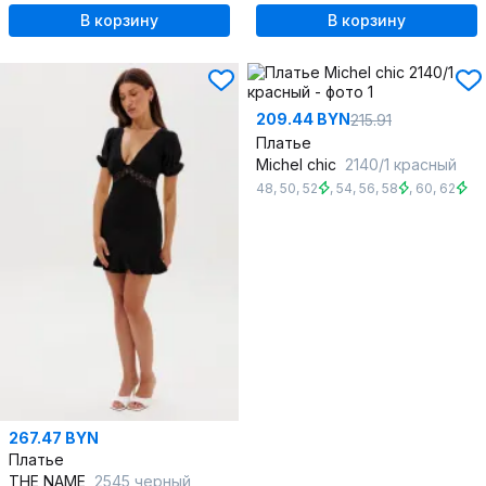
В корзину
В корзину
209.44 BYN
215.91
Платье
Michel chic
2140/1 красный
48
,
50
,
52
,
54
,
56
,
58
,
60
,
62
267.47 BYN
Платье
THE NAME
2545 черный