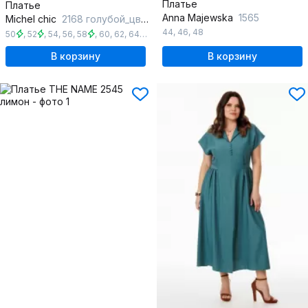
Платье
Платье
Anna Majewska
1565
Michel chic
2168 голубой_цветы
44
,
46
,
48
50
,
52
,
54
,
56
,
58
,
60
,
62
,
64
,
66
В корзину
В корзину