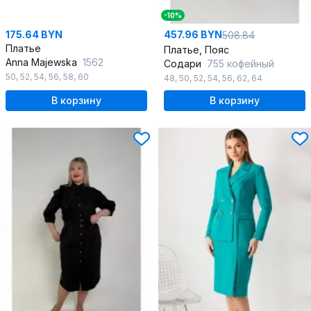
-10%
175.64 BYN
457.96 BYN
508.84
Платье
Платье, Пояс
Anna Majewska
1562
Содари
755 кофейный
50
,
52
,
54
,
56
,
58
,
60
48
,
50
,
52
,
54
,
56
,
62
,
64
В корзину
В корзину