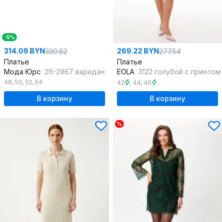
-5%
314.09 BYN
269.22 BYN
330.62
277.54
Платье
Платье
Мода Юрс
26-2967 варидан
EOLA
3122 голубой с принтом
48
,
50
,
52
,
54
42
,
44
,
46
В корзину
В корзину
%