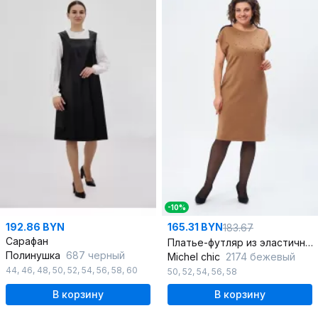
-10%
192.86 BYN
165.31 BYN
183.67
Сарафан
Платье-футляр из эластичного трикотажа с молниями и стразами
Полинушка
687 черный
Michel chic
2174 бежевый
44
,
46
,
48
,
50
,
52
,
54
,
56
,
58
,
60
50
,
52
,
54
,
56
,
58
В корзину
В корзину