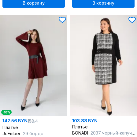
В корзину
В корзину
-10%
142.56 BYN
103.88 BYN
158.4
Платье
Платье
BONADI
2037 черный-капучино
JoEmber
29 бордо