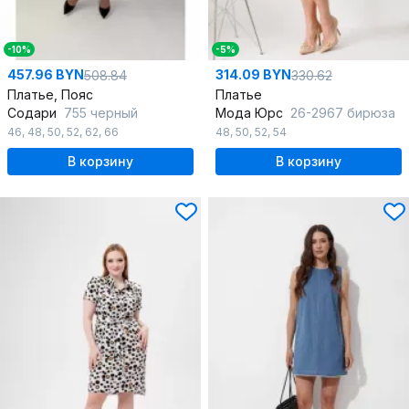
-10%
-5%
457.96 BYN
314.09 BYN
508.84
330.62
Платье, Пояс
Платье
Содари
755 черный
Мода Юрс
26-2967 бирюза
46
,
48
,
50
,
52
,
62
,
66
48
,
50
,
52
,
54
В корзину
В корзину