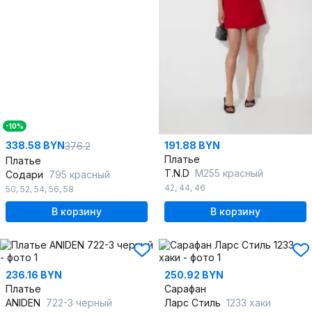
-10%
338.58 BYN
191.88 BYN
376.2
Платье
Платье
T.N.D
М255 красный
Содари
795 красный
42
,
44
,
46
50
,
52
,
54
,
56
,
58
В корзину
В корзину
236.16 BYN
250.92 BYN
Платье
Сарафан
ANIDEN
722-3 черный
Ларс Стиль
1233 хаки