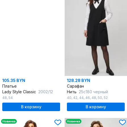
105.35 BYN
128.28 BYN
Платье
Сарафан
Lady Style Classic
2002/12
Нить
25с180 черный
48
,
54
40
,
42
,
44
,
46
,
48
,
50
,
52
В корзину
В корзину
Новинка
Новинка