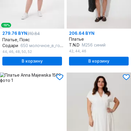
-10%
279.76 BYN
206.64 BYN
310.84
Платье
Платье, Пояс
T.N.D
М256 синий
Содари
650 молочное_в_горошек
42
,
44
,
46
44
,
46
,
48
,
50
,
52
В корзину
В корзину