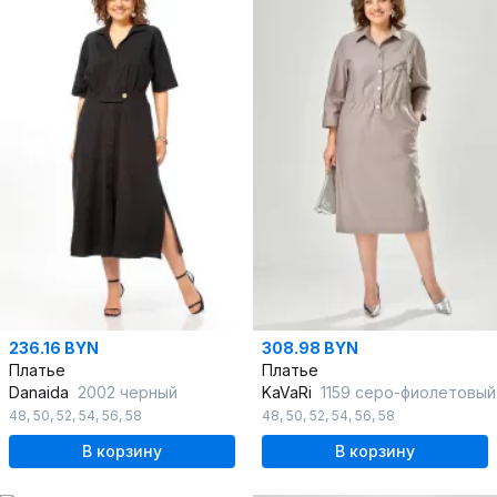
236.16 BYN
308.98 BYN
Платье
Платье
Danaida
2002 черный
KaVaRi
1159 серо-фиолетовый
48
,
50
,
52
,
54
,
56
,
58
48
,
50
,
52
,
54
,
56
,
58
В корзину
В корзину