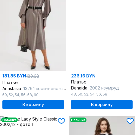
181.85 BYN
236.16 BYN
183.68
Платье
Платье
Danaida
2002 изумруд
Anastasia
1326.1 коричнево-серый
48
,
50
,
52
,
54
,
56
,
58
50
,
52
,
54
,
56
,
58
,
60
В корзину
В корзину
Новинка
Новинка