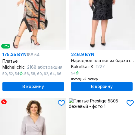
-7%
175.35 BYN
246.9 BYN
188.54
Нарядное платье из бархата с мерцающим рисунком
Платье
Koketka i K
1227
Michel chic
2168 абстракция
54
50
,
52
,
54
,
56
,
58
,
60
,
62
,
64
,
66
последний размер
В корзину
В корзину
%