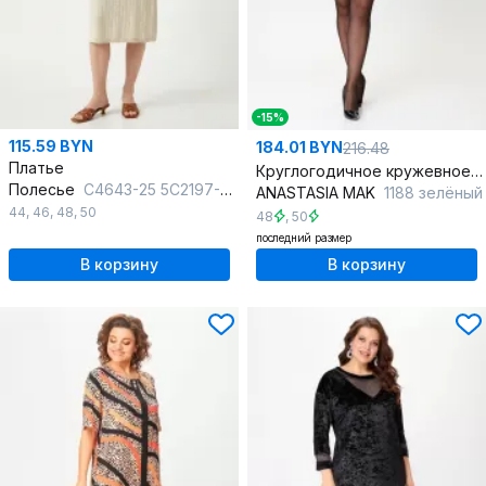
-15%
115.59 BYN
184.01 BYN
216.48
Платье
Круглогодичное кружевное мини платье с V-образным вырезом
Полесье
С4643-25 5С2197-Д43 164 суровый+суровый
ANASTASIA MAK
1188 зелёный
44
,
46
,
48
,
50
48
,
50
последний размер
В корзину
В корзину