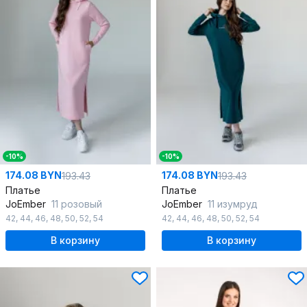
-10%
-10%
174.08 BYN
174.08 BYN
193.43
193.43
Платье
Платье
JoEmber
11 розовый
JoEmber
11 изумруд
42
,
44
,
46
,
48
,
50
,
52
,
54
42
,
44
,
46
,
48
,
50
,
52
,
54
В корзину
В корзину