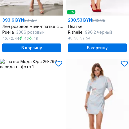
-5%
393.6 BYN
230.53 BYN
397.57
242.66
Лен розовое мини-платье с эффектным декольте и поясом
Платье
Puella
3006 розовый
Rishelie
996.2 черный
48
,
50
,
52
,
54
40
,
42
,
44
,
46
,
48
В корзину
В корзину