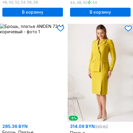
48
,
50
,
52
,
54
,
56
,
58
44
,
48
,
50
,
54
В корзину
В корзину
-5%
285.36 BYN
314.09 BYN
330.62
Брошь, Платье
Платье