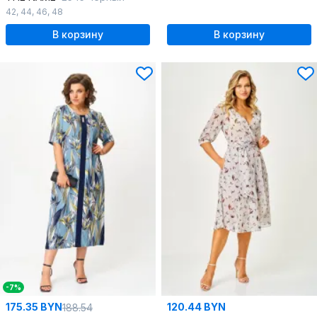
42
,
44
,
46
,
48
В корзину
В корзину
-7%
175.35 BYN
120.44 BYN
188.54