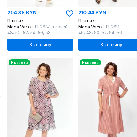
204.86 BYN
210.44 BYN
Платье
Платье
Moda Versal
П-2684 т.синий
Moda Versal
П-2611
,
,
,
,
,
,
,
,
,
,
48
50
52
54
56
58
46
48
50
52
54
56
В корзину
В корзину
Новинка
Новинка