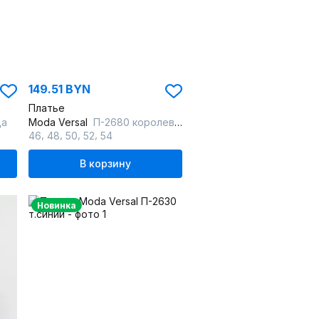
149.51 BYN
Платье
ца
Moda Versal
П-2680 королевско синий
,
,
,
,
46
48
50
52
54
В корзину
Новинка