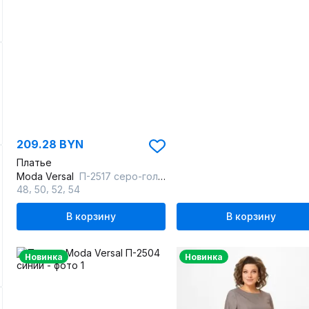
209.28 BYN
Платье
Moda Versal
П-2517 серо-голубой
,
,
,
48
50
52
54
В корзину
В корзину
Новинка
Новинка