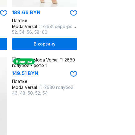
189.66 BYN
Платье
Moda Versal
П-2681 серо-розовый
,
,
,
,
52
54
56
58
60
В корзину
Новинка
149.51 BYN
Платье
Moda Versal
П-2680 голубой
,
,
,
,
46
48
50
52
54