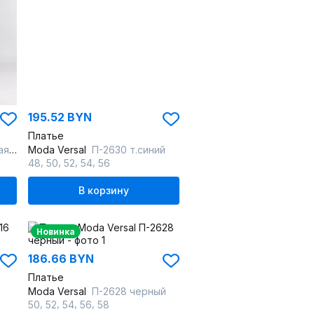
195.52 BYN
Платье
лна
Moda Versal
П-2630 т.синий
,
,
,
,
48
50
52
54
56
В корзину
Новинка
186.66 BYN
Платье
Moda Versal
П-2628 черный
,
,
,
,
50
52
54
56
58