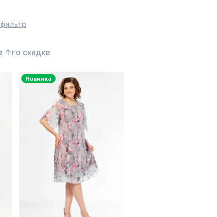
 фильтр
е ↑
по скидке
Новинка