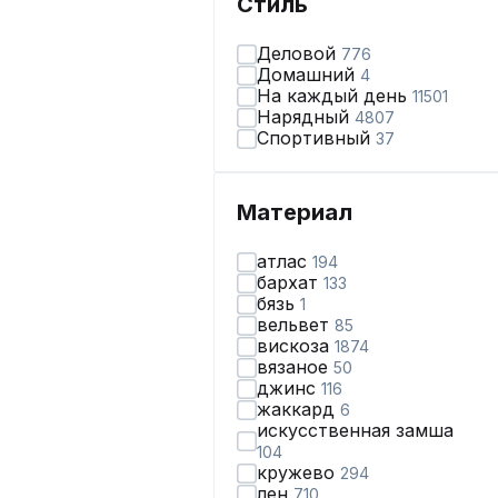
Стиль
Деловой
776
Домашний
4
На каждый день
11501
Нарядный
4807
Спортивный
37
Материал
атлас
194
бархат
133
бязь
1
вельвет
85
вискоза
1874
вязаное
50
джинс
116
жаккард
6
искусственная замша
104
кружево
294
лен
710