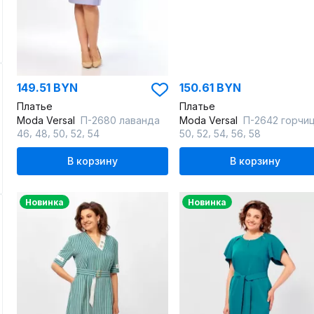
149.51 BYN
150.61 BYN
Платье
Платье
Moda Versal
П-2680 лаванда
Moda Versal
П-2642 горчи
,
,
,
,
,
,
,
,
46
48
50
52
54
50
52
54
56
58
В корзину
В корзину
Новинка
Новинка