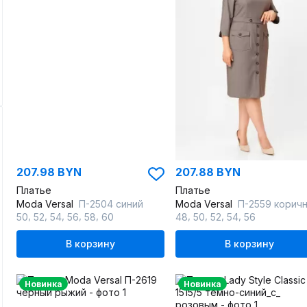
207.98 BYN
207.88 BYN
Платье
Платье
Moda Versal
П-2504 синий
Moda Versal
П-2559 коричнев
,
,
,
,
,
,
,
,
,
50
52
54
56
58
60
48
50
52
54
56
В корзину
В корзину
Новинка
Новинка