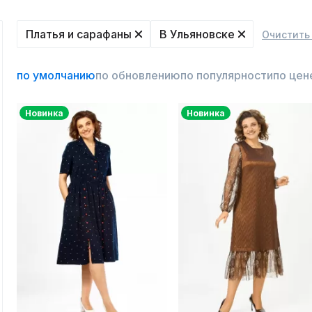
Платья и сарафаны
В Ульяновске
Очистить
по умолчанию
по обновлению
по популярности
по цен
Новинка
Новинка