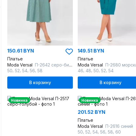
150.61 BYN
149.51 BYN
Платье
Платье
Moda Versal
П-2642 серо-бирюзовый
Moda Versal
П-2680 морская во
,
,
,
,
,
,
,
,
50
52
54
56
58
46
48
50
52
54
В корзину
В корзину
Новинка
Новинка
201.52 BYN
Платье
Moda Versal
П-2616 синий
,
,
,
,
,
50
52
54
56
58
60