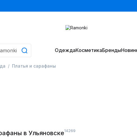
Одежда
Косметика
Бренды
Новин
да
Платья и сарафаны
14269
рафаны в Ульяновске