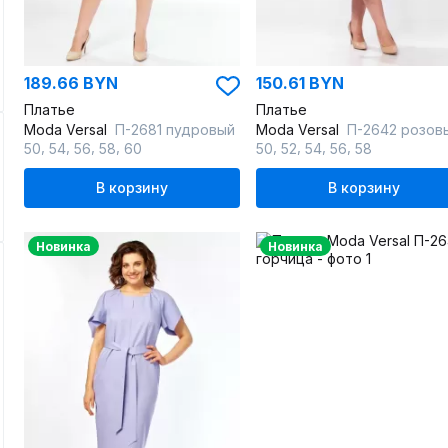
189.66 BYN
150.61 BYN
Платье
Платье
Moda Versal
П-2681 пудровый
Moda Versal
П-2642 розов
,
,
,
,
,
,
,
,
50
54
56
58
60
50
52
54
56
58
В корзину
В корзину
Новинка
Новинка