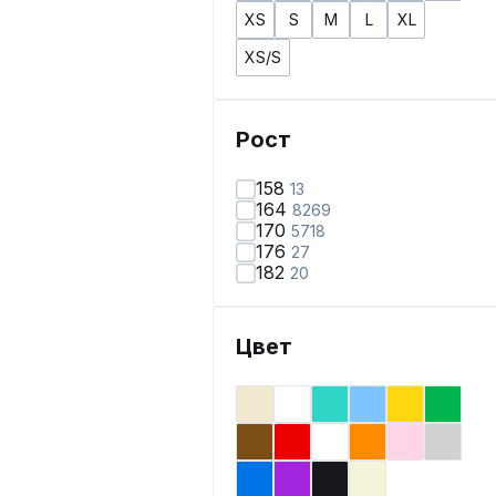
XS
S
M
L
XL
XS/S
Рост
158
13
164
8269
170
5718
176
27
182
20
Цвет