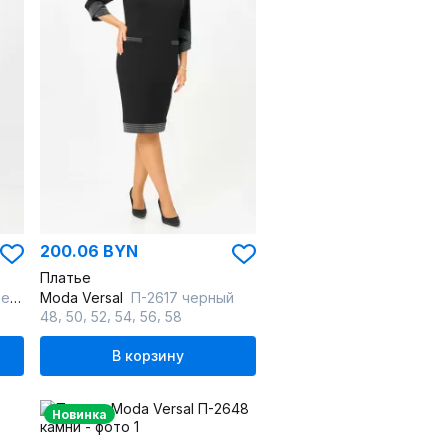
200.06 BYN
Платье
ый
Moda Versal
П-2617 черный
,
,
,
,
,
48
50
52
54
56
58
В корзину
Новинка