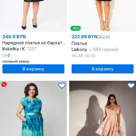
-15%
246.9 BYN
222.88 BYN
262.21
Нарядное платье из бархата с мерцающим рисунком
Платье
Koketka i K
1227
Laikony
L-883 черный
54
46
,
48
,
50
,
52
последний размер
В корзину
В корзину
%