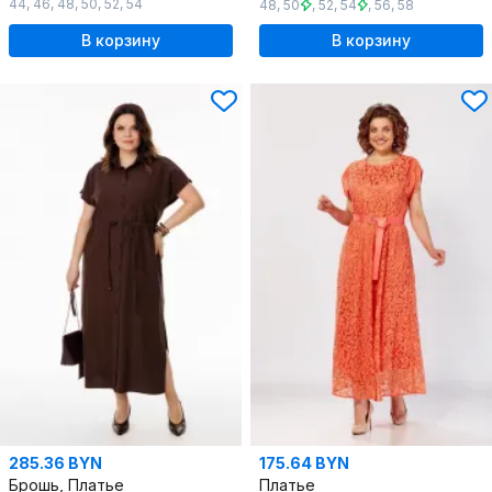
44
,
46
,
48
,
50
,
52
,
54
48
,
50
,
52
,
54
,
56
,
58
В корзину
В корзину
285.36 BYN
175.64 BYN
Брошь, Платье
Платье