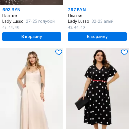
693 BYN
297 BYN
Платье
Платье
Lady Lusso
27-25 голубой
Lady Lusso
32-23 алый
42
,
44
,
46
42
,
44
,
46
В корзину
В корзину