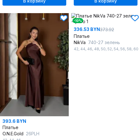
В корзину
В корзину
-10%
336.53 BYN
373.92
Платье
NikVa
740-27 зелень
42
,
44
,
46
,
48
,
50
,
52
,
54
,
56
,
58
,
60
393.6 BYN
Платье
O.N.E.Gold
26PLH