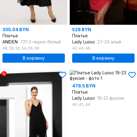
305.04 BYN
528 BYN
Платье
Платье
ANIDEN
721-3 черно-белый
Lady Lusso
27-24 алый
48
,
50
,
52
,
54
,
56
,
58
42
,
44
,
46
В корзину
В корзину
%
478.5 BYN
Платье
Lady Lusso
19-23 фуксия
40
,
42
,
44