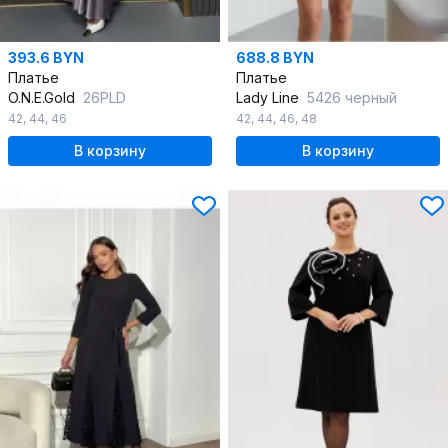
393.6 BYN
688.8 BYN
Платье
Платье
O.N.E.Gold
26PLD
Lady Line
5426 черный
42
,
44
,
46
42
,
44
,
46
,
48
В корзину
В корзину