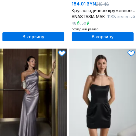
184.01 BYN
216.48
Круглогодичное кружевное мини платье с V-образным вырезом
ANASTASIA MAK
1188 зелёный
48
,
50
последний размер
В корзину
В корзину