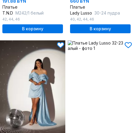
191.88 BYN
660 BYN
Платье
Платье
T.N.D
М242/1 белый
Lady Lusso
30-24 пудра
42
,
44
,
46
40
,
42
,
44
,
46
В корзину
В корзину