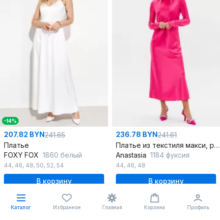
-14%
207.82 BYN
236.78 BYN
241.65
241.61
Платье
Платье из текстиля макси, рюшами и расклешением, полусвободный крой
FOXY FOX
1860 белый
Anastasia
1184 фуксия
44
,
46
,
48
,
50
,
52
,
54
44
,
46
,
48
В корзину
В корзину
Каталог
Избранное
Главная
Корзина
Профиль