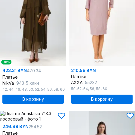
-10%
423.31 BYN
210.58 BYN
470.34
Платье
Платье
AXXA
55232
NikVa
943-5 хаки
50
,
52
,
54
,
56
,
58
,
60
42
,
44
,
46
,
48
,
50
,
52
,
54
,
56
,
58
,
60
В корзину
В корзину
246.89 BYN
254.52
Платье