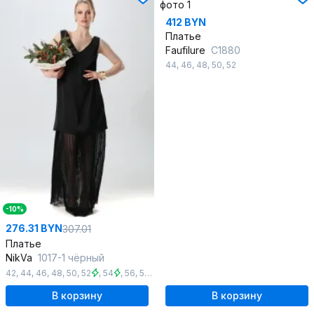
412 BYN
Платье
Faufilure
C1880
44
,
46
,
48
,
50
,
52
-10%
276.31 BYN
307.01
Платье
NikVa
1017-1 чёрный
42
,
44
,
46
,
48
,
50
,
52
,
54
,
56
,
58
,
60
В корзину
В корзину