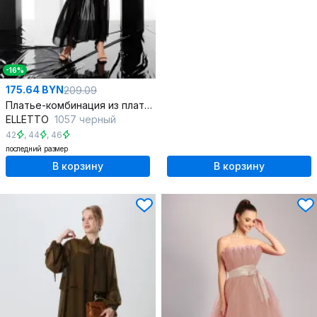
-16%
175.64 BYN
209.09
Платье-комбинация из плательной ткани, миди, V-вырез, на тонких бретелях
ELLETTO
1057 черный
42
,
44
,
46
последний размер
В корзину
В корзину