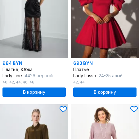
984 BYN
693 BYN
Платье, Юбка
Платье
Lady Line
4426 черный
Lady Lusso
24-25 алый
40
,
42
,
44
,
46
,
48
42
,
44
В корзину
В корзину