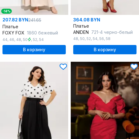
-14%
207.82 BYN
364.08 BYN
241.65
Платье
Платье
ANIDEN
721-4 черно-белый
FOXY FOX
1860 бежевый
48
,
50
,
52
,
54
,
56
,
58
44
,
46
,
48
,
50
,
52
,
54
В корзину
В корзину