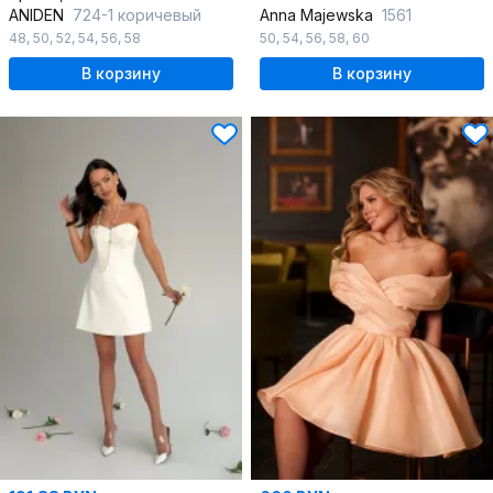
ANIDEN
724-1 коричевый
Anna Majewska
1561
48
,
50
,
52
,
54
,
56
,
58
50
,
54
,
56
,
58
,
60
В корзину
В корзину