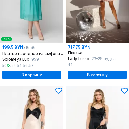
-37%
199.5 BYN
717.75 BYN
316.66
Платье
Платье нарядное из шифона с карманами и поясом
Lady Lusso
23-25 пудра
Solomeya Lux
959
44
50
,
52
,
54
,
56
,
58
В корзину
В корзину