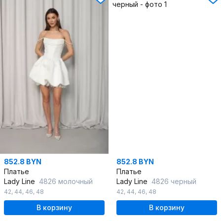
852.8 BYN
852.8 BYN
Платье
Платье
Lady Line
4826 молочный
Lady Line
4826 черный
42
,
44
,
46
,
48
42
,
44
,
46
,
48
В корзину
В корзину