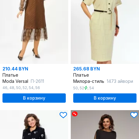
210.44 BYN
265.68 BYN
Платье
Платье
Moda Versal
П-2611
Милора-стиль
1473 айвори
46
,
48
,
50
,
52
,
54
,
56
50
,
52
,
54
В корзину
В корзину
%