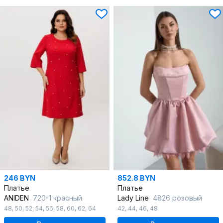
246 BYN
852.8 BYN
Платье
Платье
ANIDEN
720-1 красный
Lady Line
4826 розовый
48
,
50
,
52
,
54
,
56
,
58
,
60
,
62
,
64
42
,
44
,
46
,
48