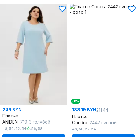
-11%
246 BYN
188.19 BYN
211.44
Платье
Платье
ANIDEN
719-3 голубой
Condra
2442 винный
48
,
50
,
52
,
54
,
56
,
58
48
,
50
,
52
,
54