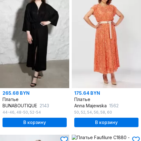
265.68 BYN
175.64 BYN
Платье
Платье
BUNABOUTIQUE
2143
Anna Majewska
1562
44-46
,
48-50
,
52-54
50
,
52
,
54
,
56
,
58
,
60
В корзину
В корзину