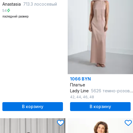
Anastasia
713.3 лососевый
54
последний размер
1066 BYN
Платье
Lady Line
5626 темно-розовый
42
,
44
,
46
,
48
В корзину
В корзину