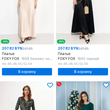
-14%
-14%
207.82 BYN
207.82 BYN
241.65
241.65
Платье
Платье
FOXY FOX
1868 бежево-черный
FOXY FOX
1860 черный
44
,
46
,
48
,
50
,
52
,
54
44
,
46
,
48
,
50
,
52
,
54
В корзину
В корзину
%