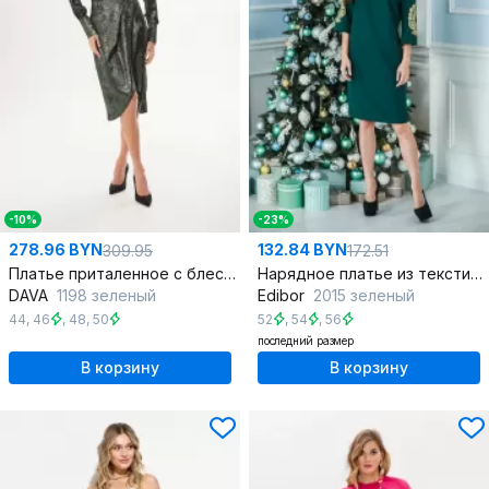
-10%
-23%
278.96 BYN
132.84 BYN
309.95
172.51
Платье приталенное с блестящим напылением и вырезом на запах
Нарядное платье из текстиля с эффектом водо и термостойкости
DAVA
1198 зеленый
Edibor
2015 зеленый
44
,
46
,
48
,
50
52
,
54
,
56
последний размер
В корзину
В корзину