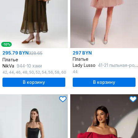
-10%
295.79 BYN
297 BYN
328.65
Платье
Платье
Lady Lusso
41-21 пыльная-роза
NikVa
944-10 хаки
44
42
,
44
,
46
,
48
,
50
,
52
,
54
,
56
,
58
,
60
В корзину
В корзину