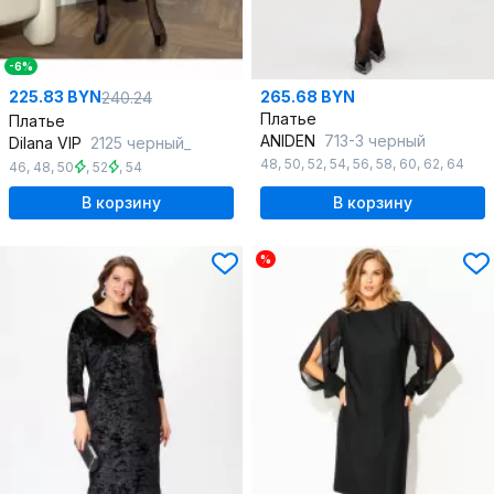
-6%
225.83 BYN
265.68 BYN
240.24
Платье
Платье
ANIDEN
713-3 черный
Dilana VIP
2125 черный_
48
,
50
,
52
,
54
,
56
,
58
,
60
,
62
,
64
46
,
48
,
50
,
52
,
54
В корзину
В корзину
%