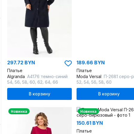
297.72 BYN
189.66 BYN
Платье
Платье
Algranda
А4176 темно-синий
Moda Versal
П-2681 серо-розов
,
,
,
,
,
,
,
,
,
,
54
56
58
60
62
64
66
52
54
56
58
60
В корзину
В корзину
Новинка
Новинка
150.61 BYN
Платье