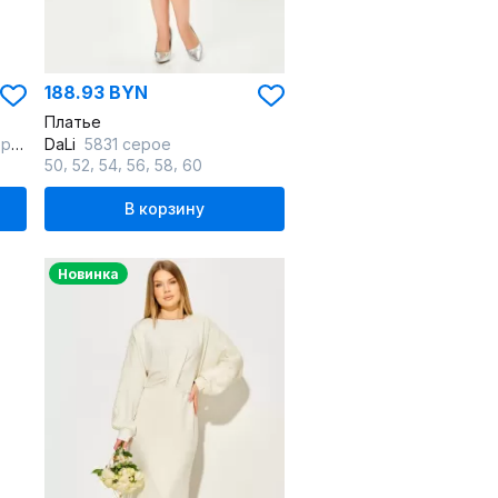
188.93 BYN
Платье
ый
DaLi
5831 серое
,
,
,
,
,
50
52
54
56
58
60
В корзину
Новинка