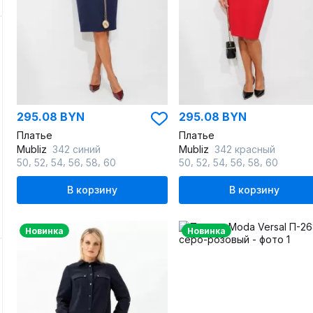
295.08 BYN
295.08 BYN
Платье
Платье
Mubliz
342 синий
Mubliz
342 красный
,
,
,
,
,
,
,
,
,
,
50
52
54
56
58
60
50
52
54
56
58
60
В корзину
В корзину
Новинка
Новинка