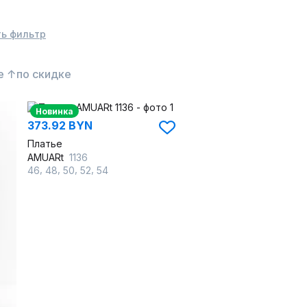
ь фильтр
е ↑
по скидке
Новинка
373.92 BYN
Платье
AMUARt
1136
,
,
,
,
46
48
50
52
54