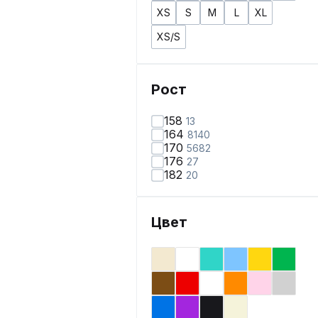
XS
S
M
L
XL
XS/S
Рост
158
13
164
8140
170
5682
176
27
182
20
Цвет