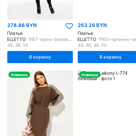
278.88 BYN
263.29 BYN
Платье
Платье
ELLETTO
11157 черно-бежевый
ELLETTO
11163 горчично-черн
,
,
,
,
,
46
48
50
44
46
48
50
В корзину
В корзину
Новинка
Новинка