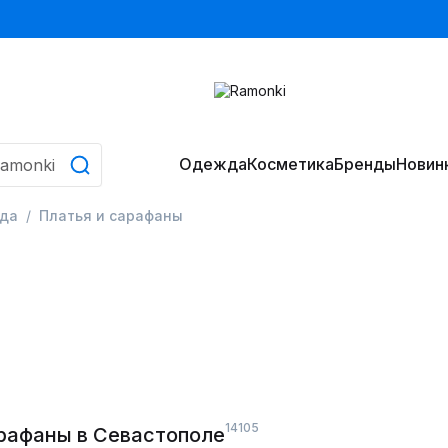
Одежда
Косметика
Бренды
Новин
да
Платья и сарафаны
14105
арафаны в Севастополе