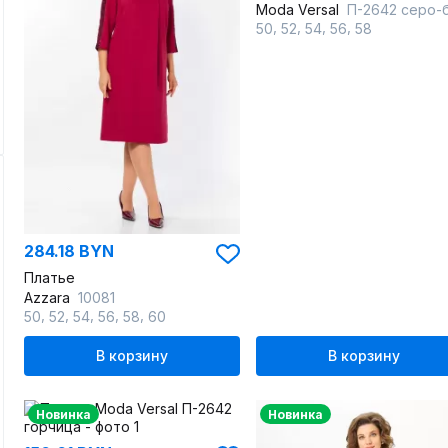
Moda Versal
П-2642 серо-бирюзо
,
,
,
,
50
52
54
56
58
284.18 BYN
Платье
Azzara
10081
,
,
,
,
,
50
52
54
56
58
60
В корзину
В корзину
Новинка
Новинка