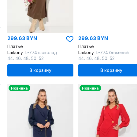
299.63 BYN
299.63 BYN
Платье
Платье
Laikony
L-774 шоколад
Laikony
L-774 бежевый
,
,
,
,
,
,
,
,
44
46
48
50
52
44
46
48
50
52
В корзину
В корзину
Новинка
Новинка