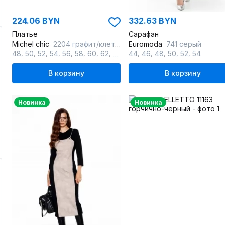
224.06 BYN
332.63 BYN
Платье
Сарафан
Michel chic
2204 графит/клетка
Euromoda
741 серый
,
,
,
,
,
,
,
,
,
,
,
,
,
48
50
52
54
56
58
60
62
64
44
46
48
50
52
54
В корзину
В корзину
Новинка
Новинка