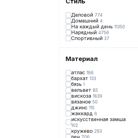
Стиль
Деловой
774
Домашний
4
На каждый день
11350
Нарядный
4756
Спортивный
37
Материал
атлас
186
бархат
133
бязь
1
вельвет
85
вискоза
1839
вязаное
50
джинс
115
жаккард
6
искусственная замша
102
кружево
293
лен
706