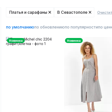
Платья и сарафаны
В Севастополе
Очистит
по умолчанию
по обновлению
по популярности
по цен
Новинка
Новинка