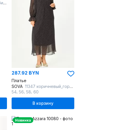
вый
287.92 BYN
Платье
SOVA
11347 коричневый_горох
,
,
,
54
56
58
60
В корзину
Новинка