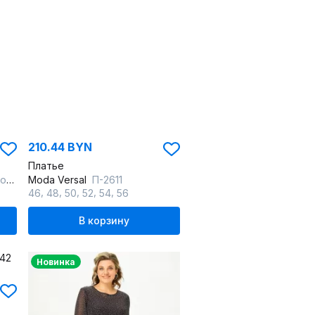
210.44 BYN
Платье
ый
Moda Versal
П-2611
,
,
,
,
,
46
48
50
52
54
56
В корзину
Новинка