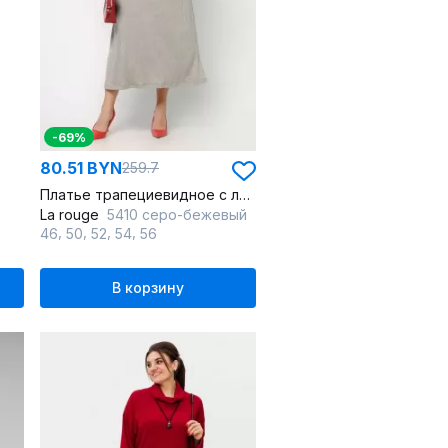
-69%
80.51 BYN
259.7
Платье трапециевидное с люрексом и шнурком
La rouge
5410 серо-бежевый
,
,
,
,
46
50
52
54
56
В корзину