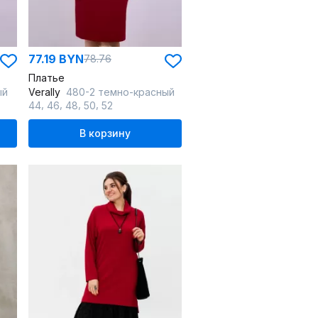
77.19 BYN
78.76
Платье
ый
Verally
480-2 темно-красный
,
,
,
,
44
46
48
50
52
В корзину