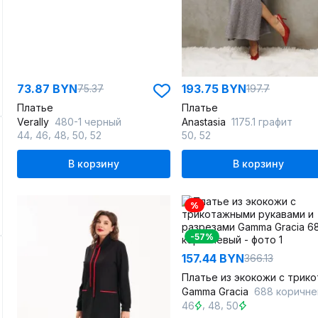
73.87 BYN
193.75 BYN
75.37
197.7
Платье
Платье
Verally
480-1 черный
Anastasia
1175.1 графит
,
,
,
,
,
44
46
48
50
52
50
52
В корзину
В корзину
%
-57%
157.44 BYN
366.13
Gamma Gracia
688 коричнев
,
,
46
48
50