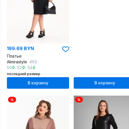
199.69 BYN
Платье
Almirastyle
463
,
,
50
52
54
последний размер
В корзину
В корзину
%
%