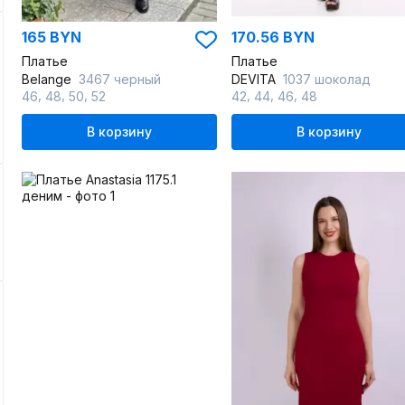
165 BYN
170.56 BYN
Платье
Платье
Belange
3467 черный
DEVITA
1037 шоколад
,
,
,
,
,
,
46
48
50
52
42
44
46
48
В корзину
В корзину