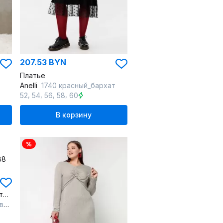
207.53 BYN
Платье
Anelli
1740 красный_бархат
,
,
,
,
52
54
56
58
60
В корзину
%
Платье из экокожи с трикотажными рукавами и разрезами
ый