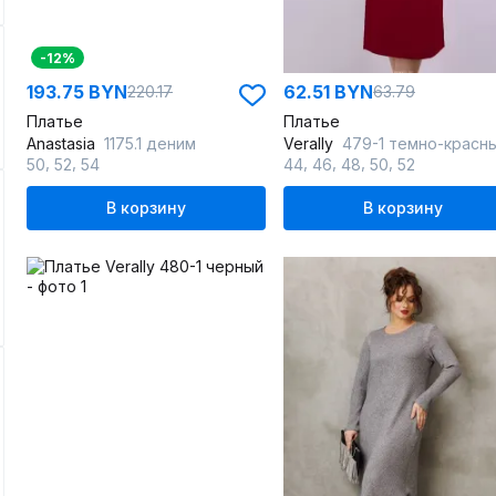
-12%
193.75 BYN
62.51 BYN
220.17
63.79
Платье
Платье
Anastasia
1175.1 деним
Verally
479-1 темно-красн
,
,
,
,
,
,
50
52
54
44
46
48
50
52
В корзину
В корзину