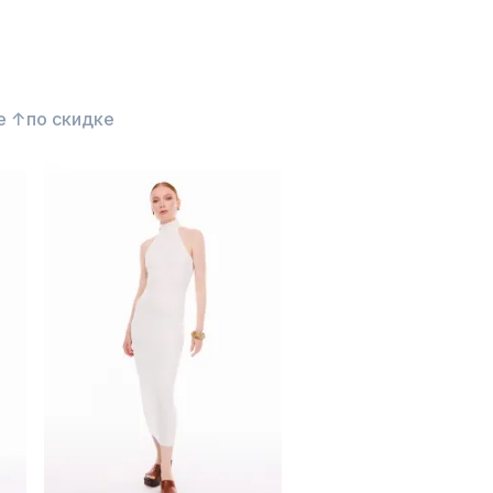
е ↑
по скидке