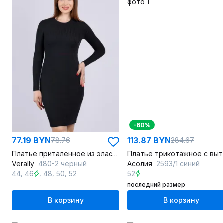
-60%
77.19 BYN
113.87 BYN
78.76
284.67
Платье приталенное из эластичного трикотажа
Verally
480-2 черный
Асолия
2593/1 синий
,
,
,
,
44
46
48
50
52
52
последний размер
В корзину
В корзину