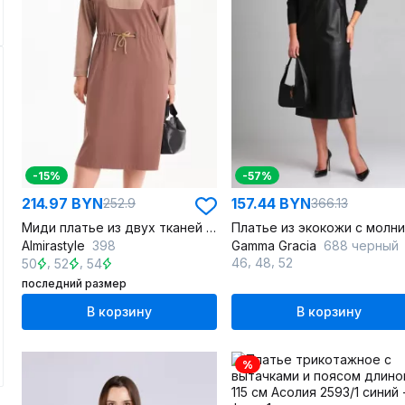
-15%
-57%
214.97 BYN
157.44 BYN
252.9
366.13
Миди платье из двух тканей с шнуром и карманами
Almirastyle
398
Gamma Gracia
688 черный
,
,
,
,
46
48
52
50
52
54
последний размер
В корзину
В корзину
%