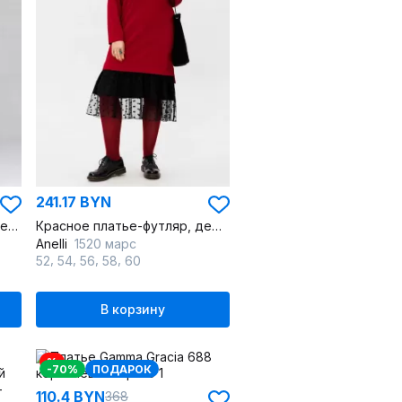
241.17 BYN
Платье из экокожи с молнией и карманами для каждодневного стиля
Красное платье-футляр, демисезон, стиль на каждый день
Anelli
1520 марс
,
,
,
,
52
54
56
58
60
В корзину
%
-70%
ПОДАРОК
110.4 BYN
368