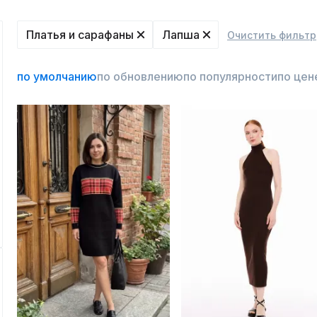
Платья и сарафаны
Лапша
Очистить фильтр
по умолчанию
по обновлению
по популярности
по цен