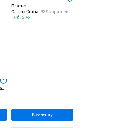
Платье
Gamma Gracia
688 коричневый
,
46
50
Платье трикотажное с вытачками и поясом длиной 115 см
В корзину