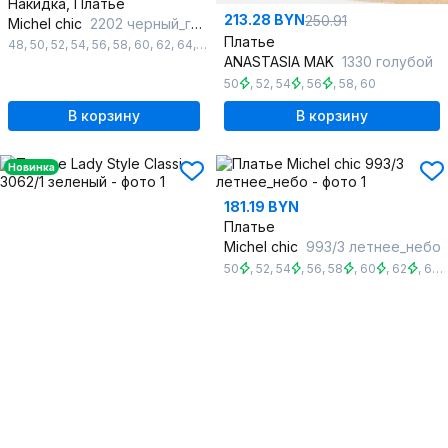
Накидка, Платье
213.28 BYN
250.91
Michel chic
2202 черный_горох
Платье
48
,
50
,
52
,
54
,
56
,
58
,
60
,
62
,
64
,
66
ANASTASIA MAK
1330 голубой
50
,
52
,
54
,
56
,
58
,
60
В корзину
В корзину
Новинка
181.19 BYN
Платье
Michel chic
993/3 летнее_небо
50
,
52
,
54
,
56
,
58
,
60
,
62
,
64