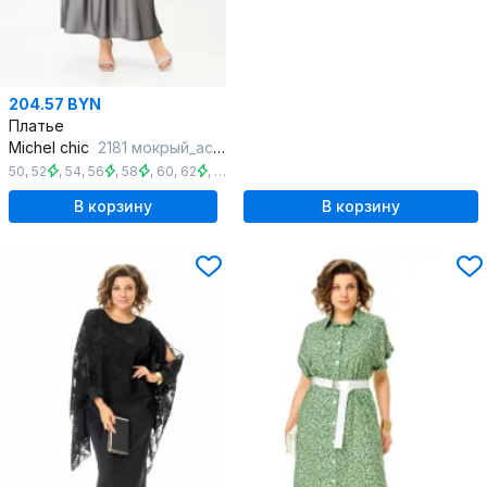
204.57 BYN
Платье
Michel chic
2181 мокрый_асфальт
50
,
52
,
54
,
56
,
58
,
60
,
62
,
64
,
66
,
68
,
70
В корзину
В корзину