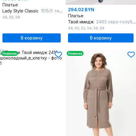
Платье
294.02 BYN
Lady Style Classic
1515/5 темно-синий_с_ розовым
Платье
48
,
56
,
58
Твой имидж
2463 серо-голубой_с_принтом
48
,
50
,
52
,
54
,
56
,
58
В корзину
В корзину
Новинка
Новинка