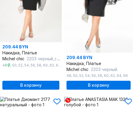
209.44 BYN
Накидка, Платье
209.44 BYN
Michel chic
2203 черный_горох
Накидка, Платье
48
,
50
,
52
,
54
,
56
,
58
,
60
,
62
,
64
,
66
Michel chic
2203 черный
48
,
50
,
52
,
54
,
56
,
58
,
60
,
62
,
64
,
66
В корзину
В корзину
%