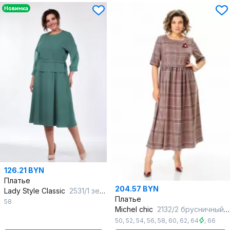
Новинка
126.21 BYN
Платье
204.57 BYN
Lady Style Classic
2531/1 зеленый
Платье
58
Michel chic
2132/2 брусничный_клетка
50
,
52
,
54
,
56
,
58
,
60
,
62
,
64
,
66