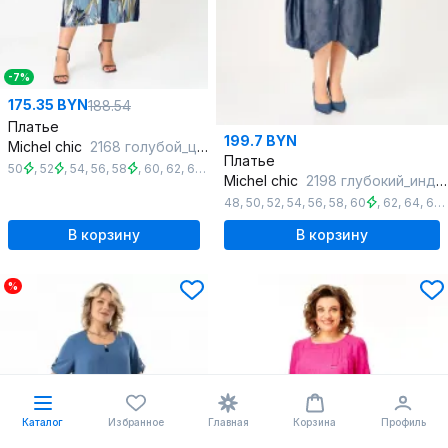
-7%
175.35 BYN
188.54
Платье
199.7 BYN
Michel chic
2168 голубой_цветы
Платье
50
,
52
,
54
,
56
,
58
,
60
,
62
,
64
,
66
Michel chic
2198 глубокий_индиго
48
,
50
,
52
,
54
,
56
,
58
,
60
,
62
,
64
,
66
,
В корзину
В корзину
%
Каталог
Избранное
Главная
Корзина
Профиль