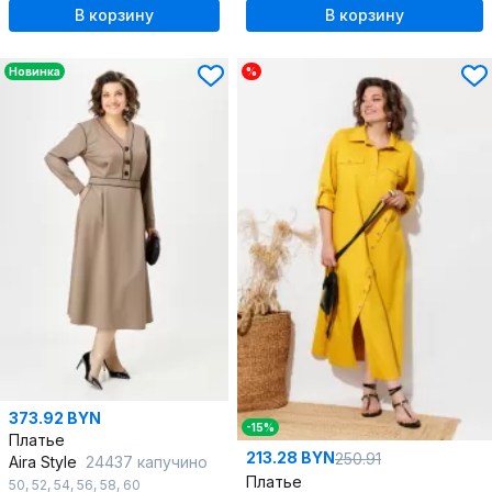
В корзину
В корзину
Новинка
%
373.92 BYN
-15%
Платье
213.28 BYN
250.91
Aira Style
24437 капучино
Платье
50
,
52
,
54
,
56
,
58
,
60