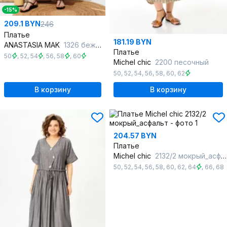
-15%
209.1 BYN
246
Платье
181.19 BYN
ANASTASIA MAK
1326 бежевый
Платье
50
,
52
,
54
,
56
,
58
,
60
Michel chic
2200 песочный
50
,
52
,
54
,
56
,
58
,
60
,
62
В корзину
В корзину
204.57 BYN
Платье
Michel chic
2132/2 мокрый_асфальт
50
,
52
,
54
,
56
,
58
,
60
,
62
,
64
,
66
,
68