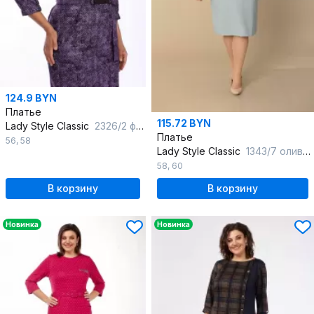
124.9 BYN
Платье
115.72 BYN
Lady Style Classic
2326/2 фиолетовые-тона
Платье
56
,
58
Lady Style Classic
1343/7 оливковый
58
,
60
В корзину
В корзину
Новинка
Новинка