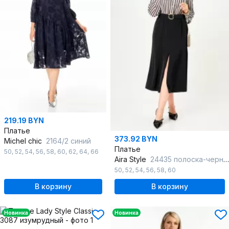
219.19 BYN
Платье
373.92 BYN
Michel chic
2164/2 синий
Платье
50
,
52
,
54
,
56
,
58
,
60
,
62
,
64
,
66
Aira Style
24435 полоска-черный
50
,
52
,
54
,
56
,
58
,
60
В корзину
В корзину
Новинка
Новинка