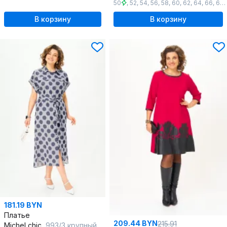
50
,
52
,
54
,
56
,
58
,
60
,
62
,
64
,
66
,
68
,
В корзину
В корзину
181.19 BYN
Платье
209.44 BYN
215.91
Michel chic
993/3 крупный_горох