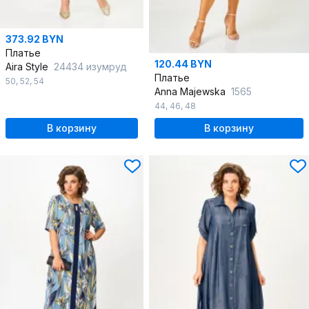
373.92 BYN
Платье
120.44 BYN
Aira Style
24434 изумруд
Платье
50
,
52
,
54
Anna Majewska
1565
44
,
46
,
48
В корзину
В корзину