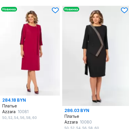
Новинка
Новинка
284.18 BYN
Платье
286.03 BYN
Azzara
10081
Платье
50
,
52
,
54
,
56
,
58
,
60
Azzara
10080
50
,
52
,
54
,
56
,
58
,
60