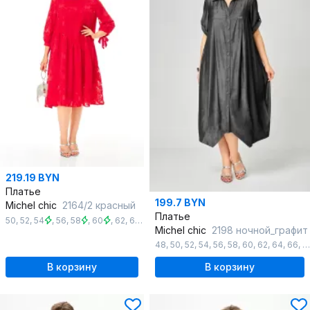
219.19 BYN
Платье
199.7 BYN
Michel chic
2164/2 красный
Платье
50
,
52
,
54
,
56
,
58
,
60
,
62
,
64
,
66
Michel chic
2198 ночной_графит
48
,
50
,
52
,
54
,
56
,
58
,
60
,
62
,
64
,
66
,
6
В корзину
В корзину