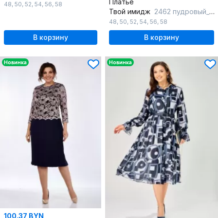
Платье
48
,
50
,
52
,
54
,
56
,
58
Твой имидж
2462 пудровый_с_принтом
48
,
50
,
52
,
54
,
56
,
58
В корзину
В корзину
Новинка
Новинка
100.37 BYN