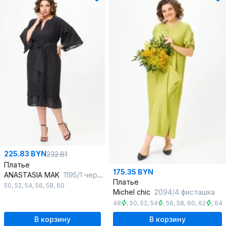
225.83 BYN
232.81
Платье
175.35 BYN
ANASTASIA MAK
1195/1 черный
Платье
50
,
52
,
54
,
56
,
58
,
60
Michel chic
2094/4 фисташка
48
,
50
,
52
,
54
,
56
,
58
,
60
,
62
,
64
В корзину
В корзину