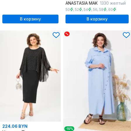
ANASTASIA MAK
1330 желтый
50
,
52
,
54
,
56
,
58
,
60
В корзину
В корзину
%
224.06 BYN
-15%