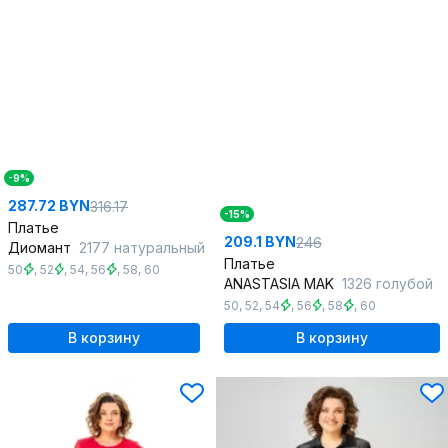
-9%
287.72 BYN
316.17
-15%
Платье
209.1 BYN
246
Диомант
2177 натуральный
Платье
50
,
52
,
54
,
56
,
58
,
60
ANASTASIA MAK
1326 голубой
50
,
52
,
54
,
56
,
58
,
60
В корзину
В корзину