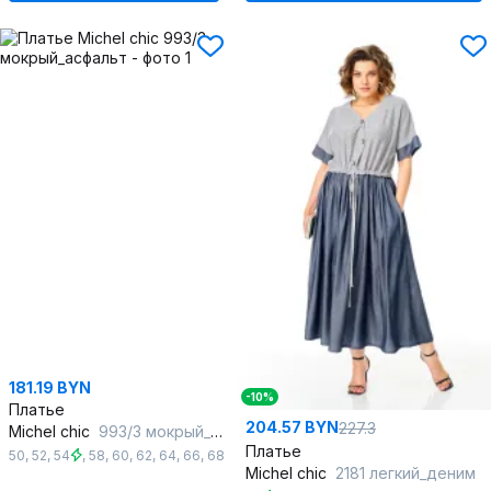
181.19 BYN
-10%
Платье
204.57 BYN
227.3
Michel chic
993/3 мокрый_асфальт
Платье
50
,
52
,
54
,
58
,
60
,
62
,
64
,
66
,
68
Michel chic
2181 легкий_деним