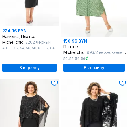
224.06 BYN
Накидка, Платье
150.99 BYN
Michel chic
2202 черный
Платье
48
,
50
,
52
,
54
,
56
,
58
,
60
,
62
,
64
,
66
Michel chic
993/2 нежно-зеленый
50
,
52
,
54
,
56
В корзину
В корзину