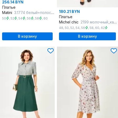
256.14 BYN
Платье
180.21 BYN
Matini
3.1774 белый+полоска
Платье
50
,
52
,
54
,
56
,
58
,
60
Michel chic
2199 молочный_каприз
48
,
50
,
52
,
54
,
56
,
58
,
60
,
62
В корзину
В корзину