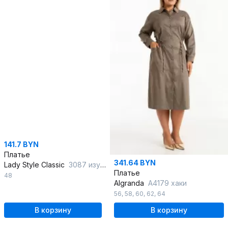
141.7 BYN
Платье
341.64 BYN
Lady Style Classic
3087 изумрудный
Платье
48
Algranda
А4179 хаки
56
,
58
,
60
,
62
,
64
В корзину
В корзину