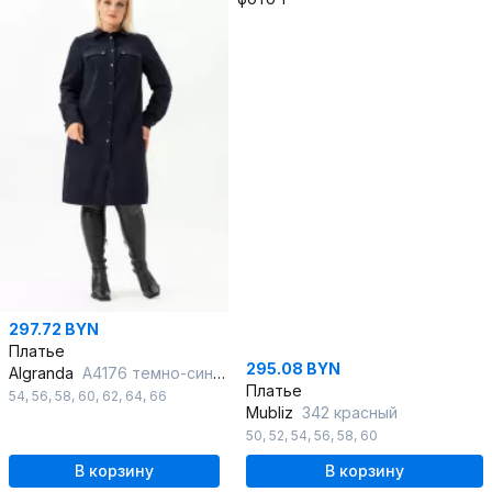
297.72 BYN
Платье
295.08 BYN
Algranda
А4176 темно-синий
Платье
54
,
56
,
58
,
60
,
62
,
64
,
66
Mubliz
342 красный
50
,
52
,
54
,
56
,
58
,
60
В корзину
В корзину