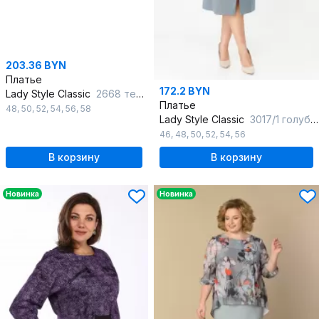
203.36 BYN
Платье
172.2 BYN
Lady Style Classic
2668 темно-синий
Платье
48
,
50
,
52
,
54
,
56
,
58
Lady Style Classic
3017/1 голубые-тона
46
,
48
,
50
,
52
,
54
,
56
В корзину
В корзину
Новинка
Новинка