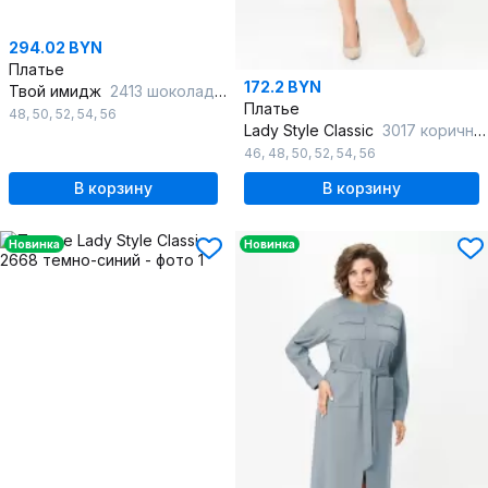
294.02 BYN
Платье
172.2 BYN
Твой имидж
2413 шоколадный_в_клетку
Платье
48
,
50
,
52
,
54
,
56
Lady Style Classic
3017 коричневые-тона
46
,
48
,
50
,
52
,
54
,
56
В корзину
В корзину
Новинка
Новинка