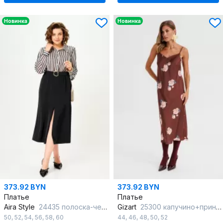
Новинка
Новинка
373.92 BYN
373.92 BYN
Платье
Платье
Aira Style
24435 полоска-черный
Gizart
25300 капучино+принт_цветы
50
,
52
,
54
,
56
,
58
,
60
44
,
46
,
48
,
50
,
52