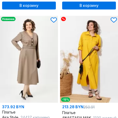
В корзину
В корзину
Новинка
%
-15%
373.92 BYN
213.28 BYN
250.91
Платье
Платье
Aira Style
24437 капучино
ANASTASIA MAK
1330 желтый