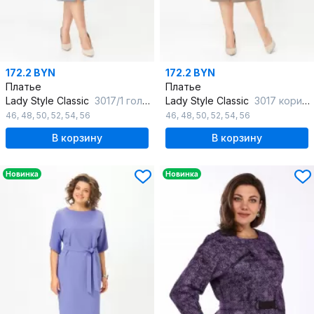
172.2 BYN
172.2 BYN
Платье
Платье
Lady Style Classic
3017/1 голубые-тона
Lady Style Classic
3017 коричневые-тона
46
,
48
,
50
,
52
,
54
,
56
46
,
48
,
50
,
52
,
54
,
56
В корзину
В корзину
Новинка
Новинка