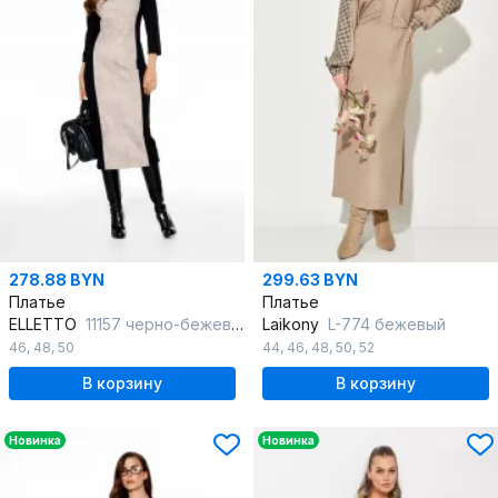
278.88 BYN
299.63 BYN
Платье
Платье
ELLETTO
11157 черно-бежевый
Laikony
L-774 бежевый
46
,
48
,
50
44
,
46
,
48
,
50
,
52
В корзину
В корзину
Новинка
Новинка