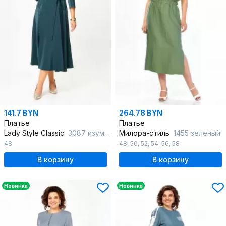
141.7 BYN
264.78 BYN
Платье
Платье
Lady Style Classic
3087 изумрудный
Милора-стиль
1455 зеленый
48
48
,
50
,
52
,
54
,
56
,
58
В корзину
В корзину
Новинка
Новинка