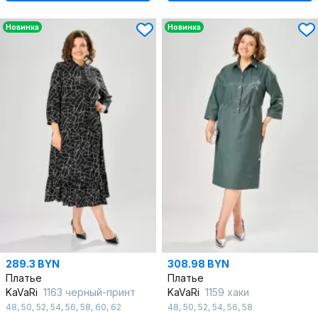
Новинка
Новинка
289.3 BYN
308.98 BYN
Платье
Платье
KaVaRi
1163 черный-принт
KaVaRi
1159 хаки
48
,
50
,
52
,
54
,
56
,
58
,
60
,
62
48
,
50
,
52
,
54
,
56
,
58