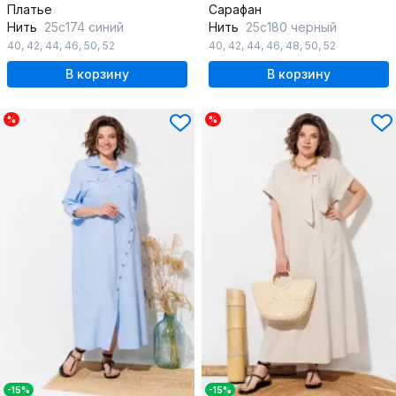
Платье
Сарафан
Нить
25с174 синий
Нить
25с180 черный
40
,
42
,
44
,
46
,
50
,
52
40
,
42
,
44
,
46
,
48
,
50
,
52
В корзину
В корзину
%
%
-15%
-15%