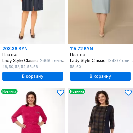
203.36 BYN
115.72 BYN
Платье
Платье
Lady Style Classic
2668 темно-синий
Lady Style Classic
1343/7 оливковый
48
,
50
,
52
,
54
,
56
,
58
58
,
60
В корзину
В корзину
Новинка
Новинка