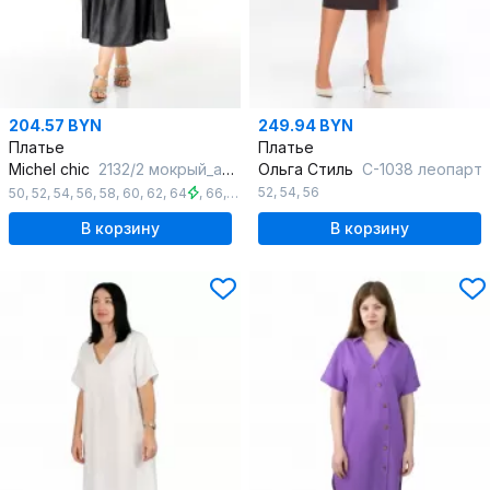
204.57 BYN
249.94 BYN
Платье
Платье
Michel chic
2132/2 мокрый_асфальт
Ольга Стиль
С-1038 леопарт
52
,
54
,
56
50
,
52
,
54
,
56
,
58
,
60
,
62
,
64
,
66
,
68
В корзину
В корзину