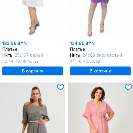
122.98 BYN
134.89 BYN
Платье
Платье
Нить
25с167 белый
Нить
24с68 фиолетовый
42
,
44
,
46
,
48
,
50
,
52
44
,
46
,
48
,
50
,
52
В корзину
В корзину