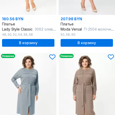
160.56 BYN
207.98 BYN
Платье
Платье
Lady Style Classic
3062 оливковый
Moda Versal
П-2504 молочный
48
,
50
,
52
,
54
,
56
,
58
50
,
58
,
60
В корзину
В корзину
Новинка
Новинка