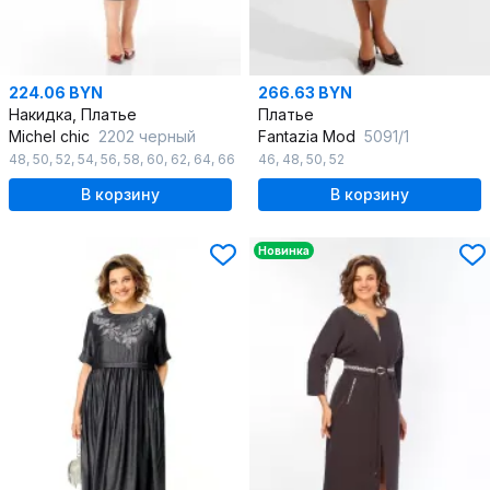
224.06 BYN
266.63 BYN
Накидка, Платье
Платье
Michel chic
2202 черный
Fantazia Mod
5091/1
48
,
50
,
52
,
54
,
56
,
58
,
60
,
62
,
64
,
66
46
,
48
,
50
,
52
В корзину
В корзину
Новинка