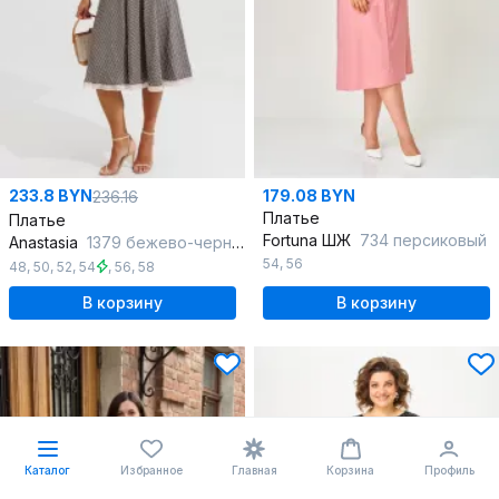
233.8 BYN
179.08 BYN
236.16
Платье
Платье
Fortuna ШЖ
734 персиковый
Anastasia
1379 бежево-черный
54
,
56
48
,
50
,
52
,
54
,
56
,
58
В корзину
В корзину
Каталог
Избранное
Главная
Корзина
Профиль