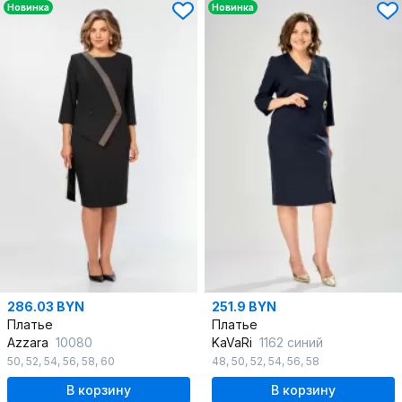
Новинка
Новинка
286.03 BYN
251.9 BYN
Платье
Платье
Azzara
10080
KaVaRi
1162 синий
50
,
52
,
54
,
56
,
58
,
60
48
,
50
,
52
,
54
,
56
,
58
В корзину
В корзину