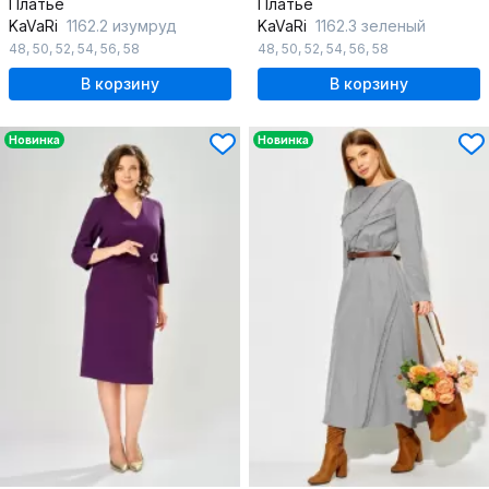
Платье
Платье
KaVaRi
1162.2 изумруд
KaVaRi
1162.3 зеленый
48
,
50
,
52
,
54
,
56
,
58
48
,
50
,
52
,
54
,
56
,
58
В корзину
В корзину
Новинка
Новинка