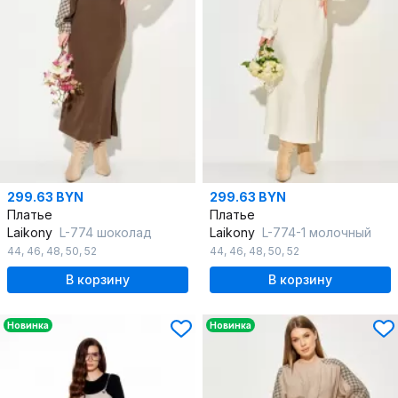
299.63 BYN
299.63 BYN
Платье
Платье
Laikony
L-774 шоколад
Laikony
L-774-1 молочный
44
,
46
,
48
,
50
,
52
44
,
46
,
48
,
50
,
52
В корзину
В корзину
Новинка
Новинка