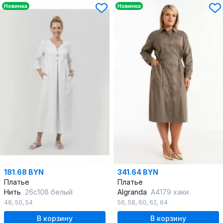
Новинка
Новинка
181.68 BYN
341.64 BYN
Платье
Платье
Нить
26с108 белый
Algranda
А4179 хаки
48
,
50
,
54
56
,
58
,
60
,
62
,
64
В корзину
В корзину