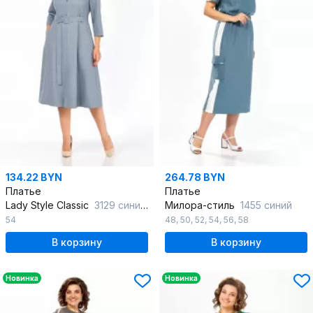
134.22 BYN
264.78 BYN
Платье
Платье
Lady Style Classic
3129 синие-тона
Милора-стиль
1455 синий
54
48
,
50
,
52
,
54
,
56
,
58
В корзину
В корзину
Новинка
Новинка