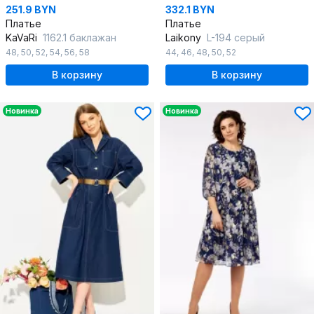
251.9 BYN
332.1 BYN
Платье
Платье
KaVaRi
1162.1 баклажан
Laikony
L-194 серый
48
,
50
,
52
,
54
,
56
,
58
44
,
46
,
48
,
50
,
52
В корзину
В корзину
Новинка
Новинка