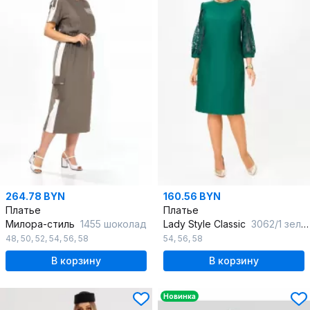
264.78 BYN
160.56 BYN
Платье
Платье
Милора-стиль
1455 шоколад
Lady Style Classic
3062/1 зеленый
48
,
50
,
52
,
54
,
56
,
58
54
,
56
,
58
В корзину
В корзину
Новинка