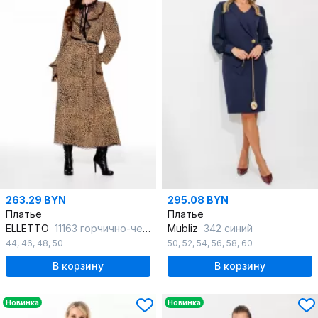
263.29 BYN
295.08 BYN
Платье
Платье
ELLETTO
11163 горчично-черный
Mubliz
342 синий
44
,
46
,
48
,
50
50
,
52
,
54
,
56
,
58
,
60
В корзину
В корзину
Новинка
Новинка