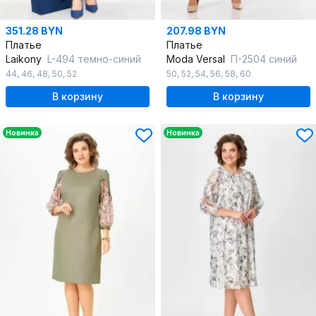
351.28 BYN
207.98 BYN
Платье
Платье
Laikony
L-494 темно-синий
Moda Versal
П-2504 синий
44
,
46
,
48
,
50
,
52
50
,
52
,
54
,
56
,
58
,
60
В корзину
В корзину
Новинка
Новинка