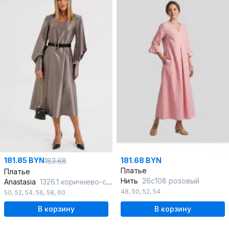
181.85 BYN
181.68 BYN
183.68
Платье
Платье
Нить
26с108 розовый
Anastasia
1326.1 коричнево-серый
48
,
50
,
52
,
54
50
,
52
,
54
,
56
,
58
,
60
В корзину
В корзину