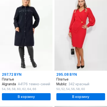
297.72 BYN
295.08 BYN
Платье
Платье
Algranda
А4176 темно-синий
Mubliz
342 красный
54
,
56
,
58
,
60
,
62
,
64
,
66
50
,
52
,
54
,
56
,
58
,
60
В корзину
В корзину