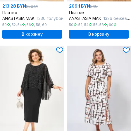
213.28 BYN
209.1 BYN
250.91
246
Платье
Платье
ANASTASIA MAK
1330 голубой
ANASTASIA MAK
1326 бежевый
50
,
52
,
54
,
56
,
58
,
60
50
,
52
,
54
,
56
,
58
,
60
В корзину
В корзину