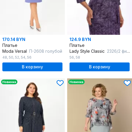
170.14 BYN
124.9 BYN
Платье
Платье
Moda Versal
П-2608 голубой
Lady Style Classic
2326/2 фиолетовые-тона
48
,
50
,
52
,
54
,
56
56
,
58
В корзину
В корзину
Новинка
Новинка