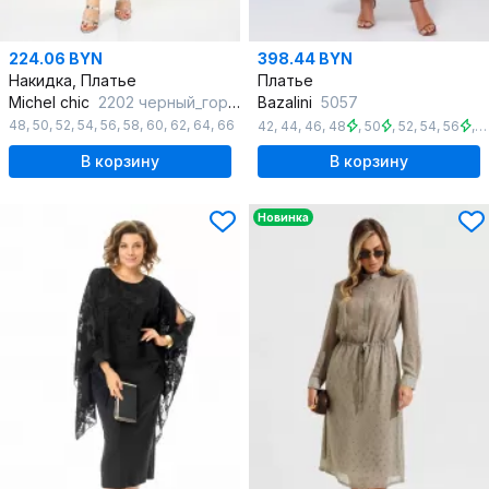
224.06 BYN
398.44 BYN
Накидка, Платье
Платье
Michel chic
2202 черный_горох
Bazalini
5057
48
,
50
,
52
,
54
,
56
,
58
,
60
,
62
,
64
,
66
42
,
44
,
46
,
48
,
50
,
52
,
54
,
56
,
5
В корзину
В корзину
Новинка