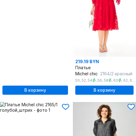
219.19 BYN
Платье
Michel chic
2164/2 красный
50
,
52
,
54
,
56
,
58
,
60
,
62
,
64
В корзину
В корзину