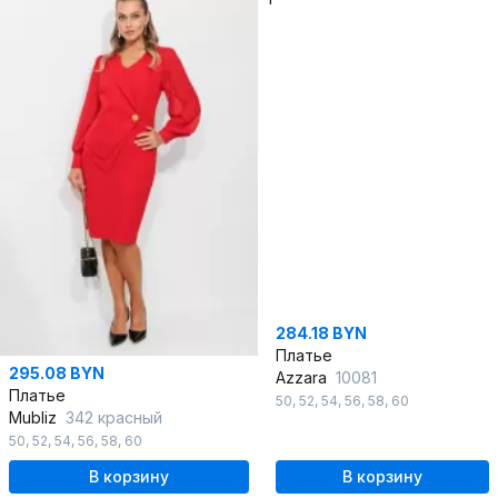
284.18 BYN
Платье
295.08 BYN
Azzara
10081
Платье
50
,
52
,
54
,
56
,
58
,
60
Mubliz
342 красный
50
,
52
,
54
,
56
,
58
,
60
В корзину
В корзину