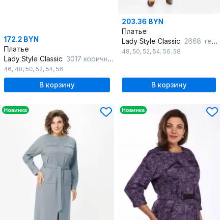
203.36 BYN
Платье
172.2 BYN
Lady Style Classic
2668 темно-синий
Платье
48
,
50
,
52
,
54
,
56
,
58
Lady Style Classic
3017 коричневые-тона
46
,
48
,
50
,
52
,
54
,
56
В корзину
В корзину
Новинка
Новинка