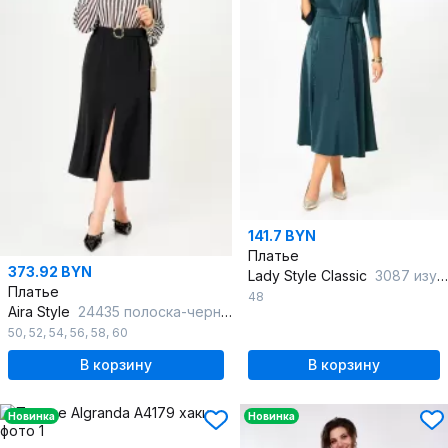
141.7 BYN
Платье
373.92 BYN
Lady Style Classic
3087 изумрудный
Платье
48
Aira Style
24435 полоска-черный
50
,
52
,
54
,
56
,
58
,
60
В корзину
В корзину
Новинка
Новинка