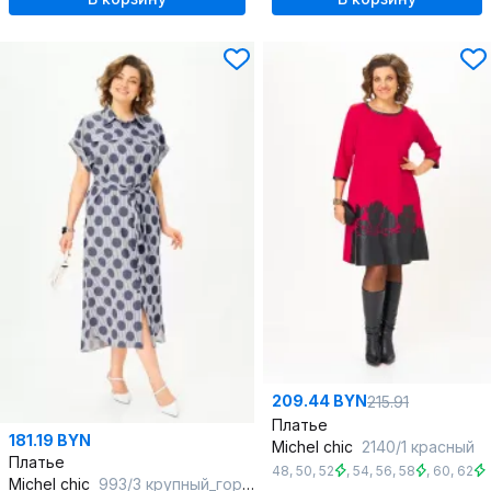
209.44 BYN
215.91
Платье
181.19 BYN
Michel chic
2140/1 красный
Платье
48
,
50
,
52
,
54
,
56
,
58
,
60
,
62
Michel chic
993/3 крупный_горох