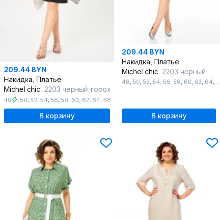
209.44 BYN
Накидка, Платье
209.44 BYN
Michel chic
2203 черный
Накидка, Платье
48
,
50
,
52
,
54
,
56
,
58
,
60
,
62
,
64
,
6
Michel chic
2203 черный_горох
48
,
50
,
52
,
54
,
56
,
58
,
60
,
62
,
64
,
66
В корзину
В корзину