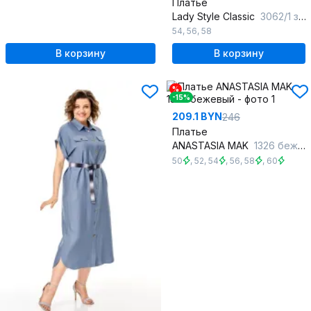
Платье
Lady Style Classic
3062/1 зеленый
54
,
56
,
58
В корзину
В корзину
%
-15%
209.1 BYN
246
Платье
ANASTASIA MAK
1326 бежевый
50
,
52
,
54
,
56
,
58
,
60