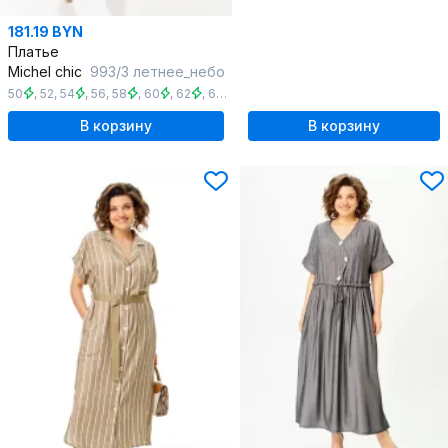
181.19 BYN
Платье
Michel chic
993/3 летнее_небо
50
,
52
,
54
,
56
,
58
,
60
,
62
,
64
,
66
,
68
В корзину
В корзину