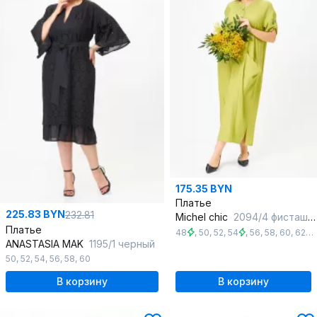
175.35 BYN
Платье
225.83 BYN
232.81
Michel chic
2094/4 фисташка
Платье
48
,
50
,
52
,
54
,
56
,
58
,
60
,
62
ANASTASIA MAK
1195/1 черный
50
,
52
,
54
,
56
,
58
,
60
В корзину
В корзину