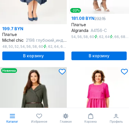
-22%
181.08 BYN
232.15
Платье
199.7 BYN
Algranda
А4156-С
Платье
54
,
56
,
58
,
60
,
62
,
64
,
66
,
68
,
Michel chic
2198 глубокий_индиго
48
,
50
,
52
,
54
,
56
,
58
,
60
,
62
,
64
,
66
,
68
В корзину
В корзину
Новинка
Каталог
Избранное
Главная
Корзина
Профиль