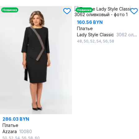
Новинка
Новинка
160.56 BYN
Платье
Lady Style Classic
3062 оливковый
48
,
50
,
52
,
54
,
56
,
58
286.03 BYN
Платье
Azzara
10080
50
,
52
,
54
,
56
,
58
,
60