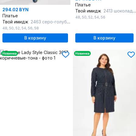
Платье
294.02 BYN
Твой имидж
2413 шоколадный_в_клетку
Платье
48
,
50
,
52
,
54
,
56
Твой имидж
2463 серо-голубой_с_принтом
48
,
50
,
52
,
54
,
56
,
58
В корзину
В корзину
Новинка
Новинка