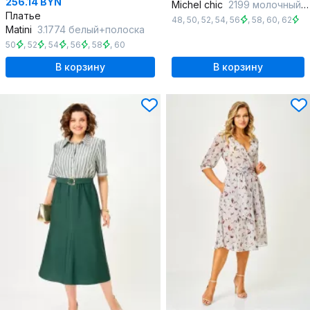
256.14 BYN
Michel chic
2199 молочный_каприз
Платье
48
,
50
,
52
,
54
,
56
,
58
,
60
,
62
Matini
3.1774 белый+полоска
50
,
52
,
54
,
56
,
58
,
60
В корзину
В корзину