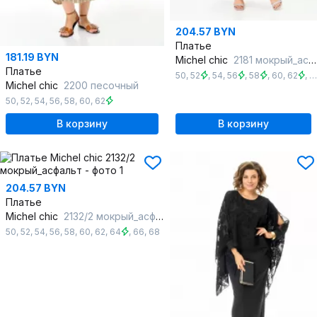
204.57 BYN
Платье
181.19 BYN
Michel chic
2181 мокрый_асфальт
Платье
50
,
52
,
54
,
56
,
58
,
60
,
62
,
6
Michel chic
2200 песочный
50
,
52
,
54
,
56
,
58
,
60
,
62
В корзину
В корзину
204.57 BYN
Платье
Michel chic
2132/2 мокрый_асфальт
50
,
52
,
54
,
56
,
58
,
60
,
62
,
64
,
66
,
68