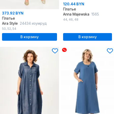
120.44 BYN
Платье
373.92 BYN
Anna Majewska
1565
Платье
44
,
46
,
48
Aira Style
24434 изумруд
50
,
52
,
54
В корзину
В корзину
%