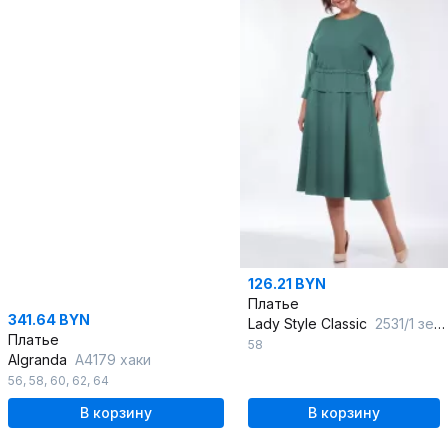
126.21 BYN
Платье
341.64 BYN
Lady Style Classic
2531/1 зеленый
Платье
58
Algranda
А4179 хаки
56
,
58
,
60
,
62
,
64
В корзину
В корзину