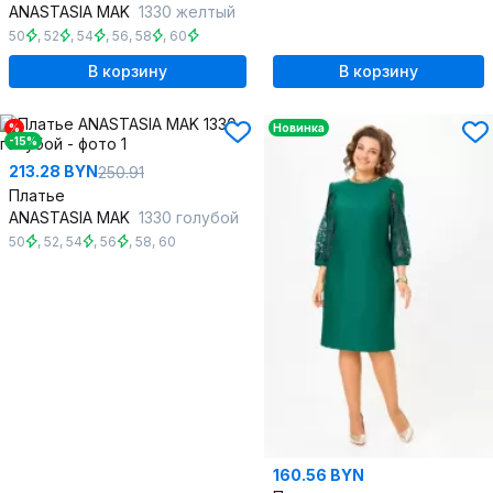
ANASTASIA MAK
1330 желтый
50
,
52
,
54
,
56
,
58
,
60
В корзину
В корзину
%
Новинка
-15%
213.28 BYN
250.91
Платье
ANASTASIA MAK
1330 голубой
50
,
52
,
54
,
56
,
58
,
60
160.56 BYN