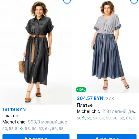
-10%
204.57 BYN
227.3
Платье
181.19 BYN
Michel chic
2181 легкий_деним
Платье
50
,
52
,
54
,
56
,
58
,
60
,
62
,
64
,
66
Michel chic
993/3 мокрый_асфальт
50
,
52
,
54
,
58
,
60
,
62
,
64
,
66
,
68
В корзину
В корзину