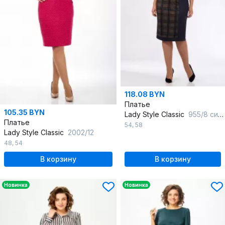
118.08 BYN
Платье
105.35 BYN
Lady Style Classic
955/8 синиий-хаки
Платье
54
,
58
Lady Style Classic
2002/12
48
,
54
В корзину
В корзину
Новинка
Новинка