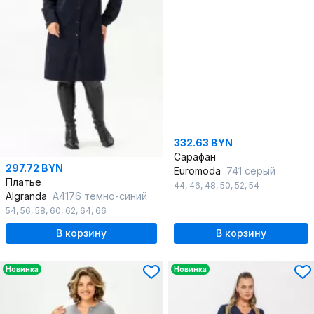
332.63 BYN
Сарафан
297.72 BYN
Euromoda
741 серый
Платье
44
,
46
,
48
,
50
,
52
,
54
Algranda
А4176 темно-синий
54
,
56
,
58
,
60
,
62
,
64
,
66
В корзину
В корзину
Новинка
Новинка