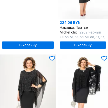
224.06 BYN
Накидка, Платье
Michel chic
2202 черный
48
,
50
,
52
,
54
,
56
,
58
,
60
,
62
,
64
,
6
В корзину
В корзину