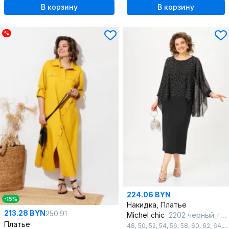
В корзину
В корзину
%
224.06 BYN
-15%
Накидка, Платье
213.28 BYN
250.91
Michel chic
2202 черный_горох
Платье
48
,
50
,
52
,
54
,
56
,
58
,
60
,
62
,
64
,
6