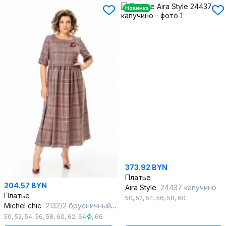
Новинка
373.92 BYN
Платье
204.57 BYN
Aira Style
24437 капучино
Платье
50
,
52
,
54
,
56
,
58
,
60
Michel chic
2132/2 брусничный_клетка
50
,
52
,
54
,
56
,
58
,
60
,
62
,
64
,
66