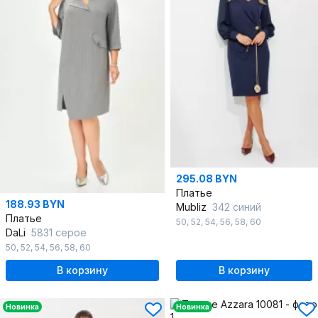
295.08 BYN
Платье
188.93 BYN
Mubliz
342 синий
Платье
50
,
52
,
54
,
56
,
58
,
60
DaLi
5831 серое
50
,
52
,
54
,
56
,
58
,
60
В корзину
В корзину
Новинка
Новинка