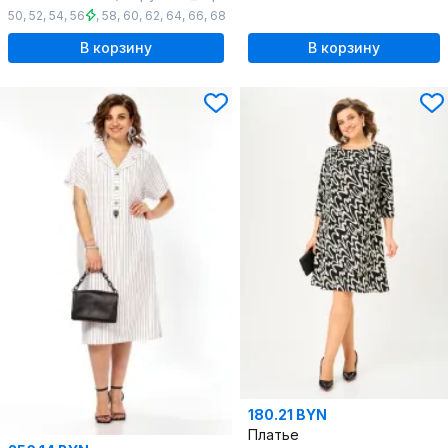
50
,
52
,
54
,
56
,
58
,
60
,
62
,
64
,
66
,
68
В корзину
В корзину
180.21 BYN
Платье