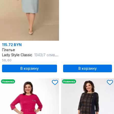
115.72 BYN
Платье
Lady Style Classic
1343/7 оливковый
58
,
60
В корзину
В корзину
Новинка
Новинка