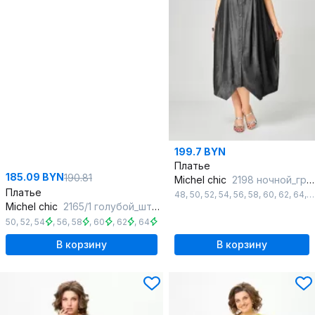
199.7 BYN
Платье
185.09 BYN
190.81
Michel chic
2198 ночной_графит
Платье
48
,
50
,
52
,
54
,
56
,
58
,
60
,
62
,
64
,
6
Michel chic
2165/1 голубой_штрих
50
,
52
,
54
,
56
,
58
,
60
,
62
,
64
В корзину
В корзину