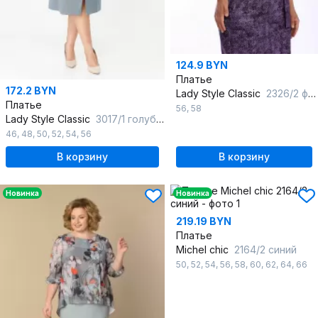
124.9 BYN
Платье
172.2 BYN
Lady Style Classic
2326/2 фиолетовые-тона
Платье
56
,
58
Lady Style Classic
3017/1 голубые-тона
46
,
48
,
50
,
52
,
54
,
56
В корзину
В корзину
Новинка
Новинка
219.19 BYN
Платье
Michel chic
2164/2 синий
50
,
52
,
54
,
56
,
58
,
60
,
62
,
64
,
66