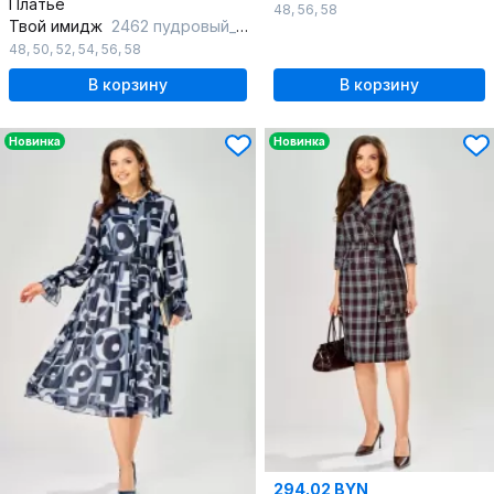
Платье
48
,
56
,
58
Твой имидж
2462 пудровый_с_принтом
48
,
50
,
52
,
54
,
56
,
58
В корзину
В корзину
Новинка
Новинка
294.02 BYN