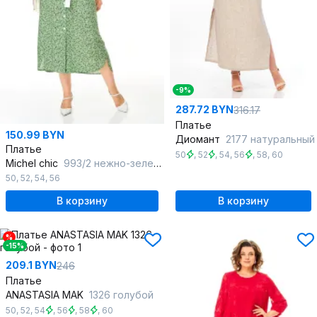
-9%
287.72 BYN
316.17
Платье
150.99 BYN
Диомант
2177 натуральный
Платье
50
,
52
,
54
,
56
,
58
,
60
Michel chic
993/2 нежно-зеленый
50
,
52
,
54
,
56
В корзину
В корзину
%
-15%
209.1 BYN
246
Платье
ANASTASIA MAK
1326 голубой
50
,
52
,
54
,
56
,
58
,
60