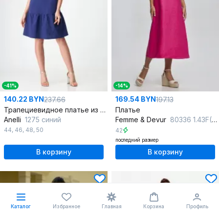
-41%
-14%
140.22 BYN
169.54 BYN
237.66
197.13
Трапециевидное платье из вискозы с воланами и вырезом квадрат
Платье
Anelli
1275 синий
Femme & Devur
80336 1.43F(170)
44
,
46
,
48
,
50
42
последний размер
В корзину
В корзину
Каталог
Избранное
Главная
Корзина
Профиль