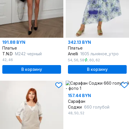
191.88 BYN
342.13 BYN
Платье
Платье
T.N.D
М242 черный
Anelli
1605 льняное_утро
42
,
46
54
,
56
,
58
,
60
,
62
В корзину
В корзину
157.44 BYN
Сарафан
Соджи
660 голубой
48
,
50
,
52