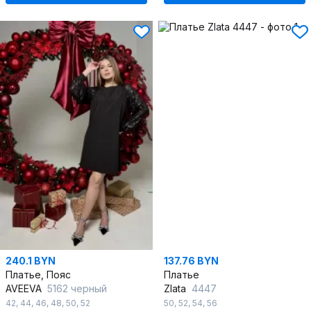
240.1 BYN
137.76 BYN
Платье, Пояс
Платье
AVEEVA
5162 черный
Zlata
4447
42
,
44
,
46
,
48
,
50
,
52
50
,
52
,
54
,
56