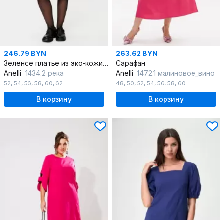
246.79 BYN
263.62 BYN
Зеленое платье из эко-кожи трапеция
Сарафан
Anelli
1434.2 река
Anelli
1472.1 малиновое_вино
52
,
54
,
56
,
58
,
60
,
62
48
,
50
,
52
,
54
,
56
,
58
,
60
В корзину
В корзину