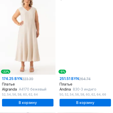
-22%
-5%
174.25 BYN
251.51 BYN
223.39
264.74
Платье
Платье
Algranda
A4170 бежевый
Andina
830-3 индиго
52
,
54
,
56
,
58
,
60
,
62
,
64
50
,
52
,
54
,
56
,
58
,
60
,
62
,
64
,
66
В корзину
В корзину