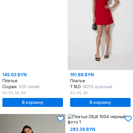
145.63 BYN
191.88 BYN
Платье
Платье
Соджи
625 синий
T.N.D
М255 красный
50
,
54
,
56
,
58
42
,
44
,
46
В корзину
В корзину
283.39 BYN