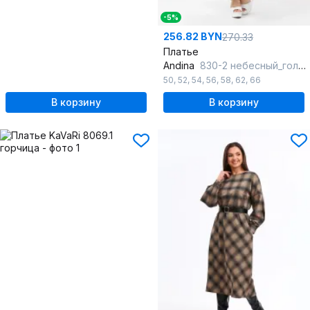
-5%
256.82 BYN
270.33
Платье
Andina
830-2 небесный_голубой
50
,
52
,
54
,
56
,
58
,
62
,
66
В корзину
В корзину