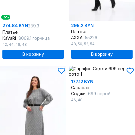
-5%
274.84 BYN
295.2 BYN
289.3
Платье
Платье
AXXA
55226
KaVaRi
8069.1 горчица
48
,
50
,
52
,
54
42
,
44
,
46
,
48
В корзину
В корзину
177.12 BYN
Сарафан
Соджи
699 серый
46
,
48