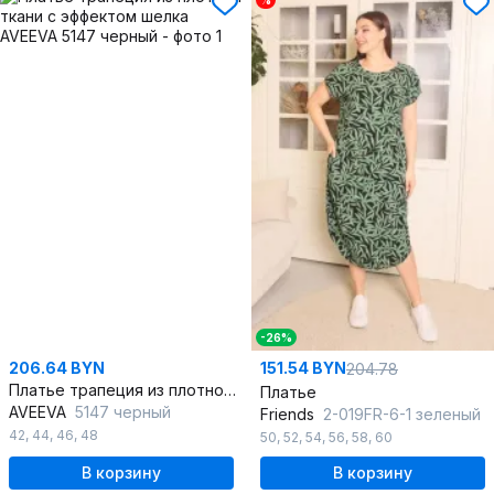
%
-26%
206.64 BYN
151.54 BYN
204.78
Платье трапеция из плотной ткани с эффектом шелка
Платье
AVEEVA
5147 черный
Friends
2-019FR-6-1 зеленый
42
,
44
,
46
,
48
50
,
52
,
54
,
56
,
58
,
60
В корзину
В корзину