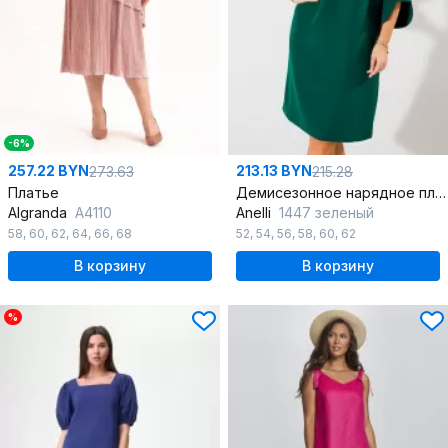
-6%
257.22 BYN
213.13 BYN
273.63
215.28
Платье
Демисезонное нарядное платье-трапеция из текстиля
Algranda
А4110
Anelli
1447 зеленый
58
,
60
,
62
,
64
,
66
,
68
52
,
54
,
56
,
58
,
60
,
62
В корзину
В корзину
%