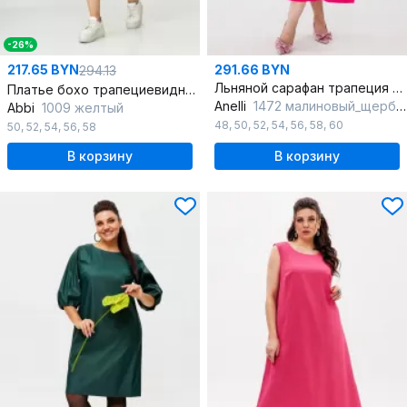
-26%
217.65 BYN
291.66 BYN
294.13
Льняной сарафан трапеция с V-вырезом и разрезами
Платье бохо трапециевидное из хлопка с декоративными элементами
Anelli
1472 малиновый_щербет
Abbi
1009 желтый
48
,
50
,
52
,
54
,
56
,
58
,
60
50
,
52
,
54
,
56
,
58
В корзину
В корзину