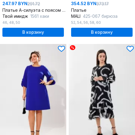
247.97 BYN
354.52 BYN
291.72
373.17
Платье А-силуэта с поясом и воланом
Платье
Твой имидж
1561 хаки
MALI
425-067 бирюза
46
,
48
,
50
52
,
54
,
56
,
58
,
60
В корзину
В корзину
%