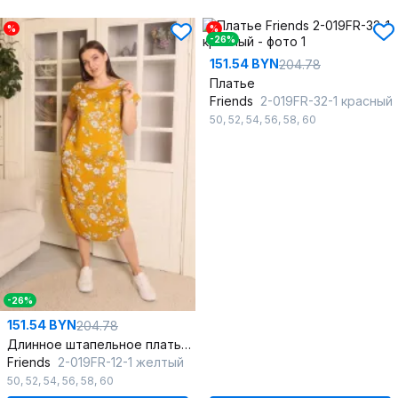
%
%
-26%
151.54 BYN
204.78
Платье
Friends
2-019FR-32-1 красный
50
,
52
,
54
,
56
,
58
,
60
-26%
151.54 BYN
204.78
Длинное штапельное платье с карманами и воздушным силуэтом
Friends
2-019FR-12-1 желтый
50
,
52
,
54
,
56
,
58
,
60