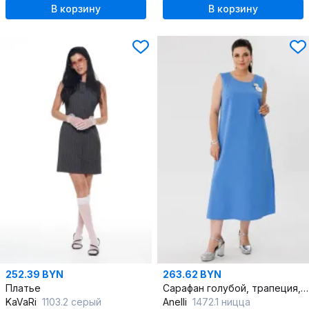
В корзину
В корзину
252.39 BYN
263.62 BYN
Платье
Сарафан голубой, трапеция, легкий вискозный материал
KaVaRi
1103.2 серый
Anelli
1472.1 ницца