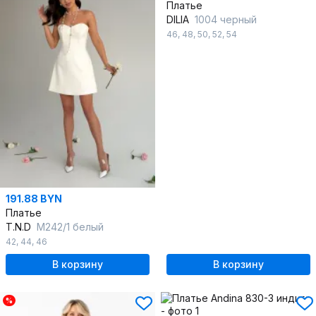
Платье
DILIA
1004 черный
46
,
48
,
50
,
52
,
54
191.88 BYN
Платье
T.N.D
М242/1 белый
42
,
44
,
46
В корзину
В корзину
%