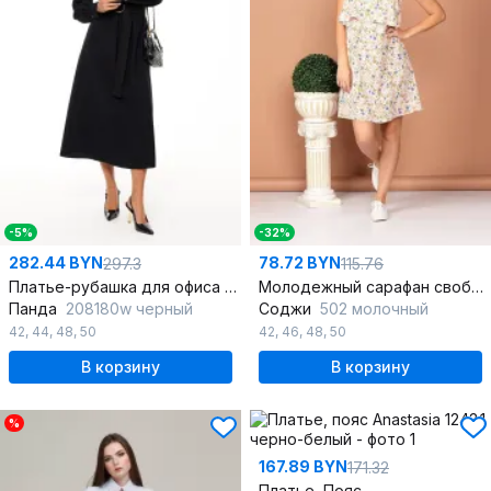
-5%
-32%
282.44 BYN
78.72 BYN
297.3
115.76
Платье-рубашка для офиса и торжественных случаев
Молодежный сарафан свободного кроя с регулятором длины
Панда
208180w черный
Соджи
502 молочный
42
,
44
,
48
,
50
42
,
46
,
48
,
50
В корзину
В корзину
%
167.89 BYN
171.32
Платье, Пояс