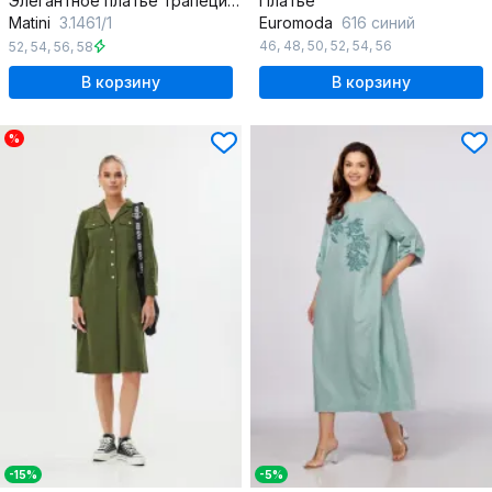
Элегантное платье трапеция из трикотажа с воротником
Платье
Matini
3.1461/1
Euromoda
616 синий
46
,
48
,
50
,
52
,
54
,
56
52
,
54
,
56
,
58
В корзину
В корзину
%
-15%
-5%