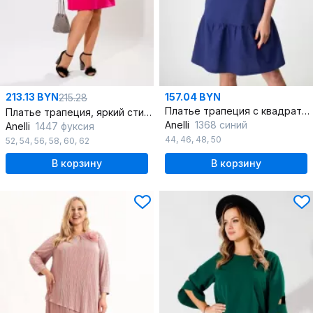
213.13 BYN
157.04 BYN
215.28
Платье трапеция с квадратным вырезом и открытой спиной
Платье трапеция, яркий стиль, нарядное и универсальное
Anelli
1368 синий
Anelli
1447 фуксия
44
,
46
,
48
,
50
52
,
54
,
56
,
58
,
60
,
62
В корзину
В корзину