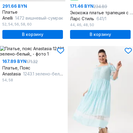
291.66 BYN
171.46 BYN
234.89
Платье
Экокожа платье трапеция с воротником и разрезом
Anelli
1472 вишневый-сумрак
Ларс Стиль
641/1
52
,
54
,
56
,
58
,
60
44
,
46
,
48
,
50
В корзину
В корзину
167.89 BYN
171.32
Платье, Пояс
Anastasia
1243.1 зелено-белый_
54
,
58