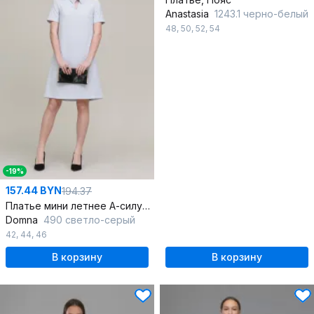
Anastasia
1243.1 черно-белый
48
,
50
,
52
,
54
-19%
157.44 BYN
194.37
Платье мини летнее А-силуэт, бусины воротник, комфортное
Domna
490 светло-серый
42
,
44
,
46
В корзину
В корзину