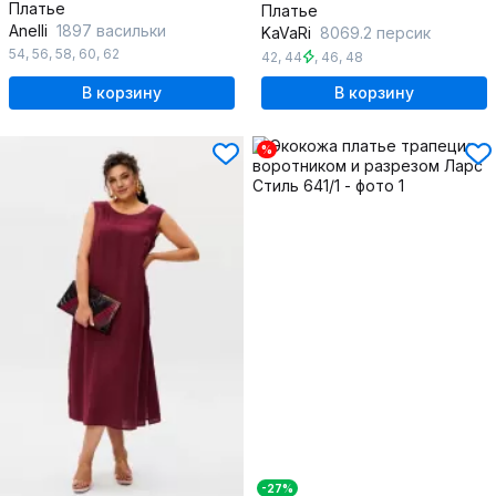
Платье
Платье
Anelli
1897 васильки
KaVaRi
8069.2 персик
54
,
56
,
58
,
60
,
62
42
,
44
,
46
,
48
В корзину
В корзину
%
-27%