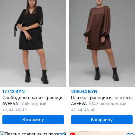
177.12 BYN
206.64 BYN
Свободное платье-трапеция рукав 3/4 на завязках
Платье трапеция из плотной ткани с эффектом шелка
AVEEVA
5145 черный
AVEEVA
5147 шоколадный
42
,
44
,
46
,
48
42
,
44
,
46
,
48
В корзину
В корзину