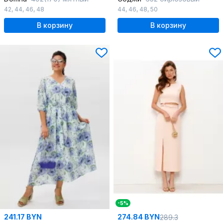
42
,
44
,
46
,
48
44
,
46
,
48
,
50
В корзину
В корзину
-5%
241.17 BYN
274.84 BYN
289.3