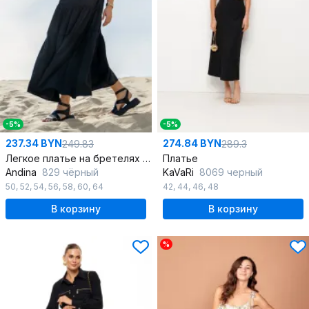
-5%
-5%
237.34 BYN
274.84 BYN
249.83
289.3
Легкое платье на бретелях с кружевными вставками и воланами
Платье
Andina
829 чёрный
KaVaRi
8069 черный
50
,
52
,
54
,
56
,
58
,
60
,
64
42
,
44
,
46
,
48
В корзину
В корзину
%