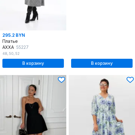
295.2 BYN
Платье
AXXA
55227
48
,
50
,
52
В корзину
В корзину