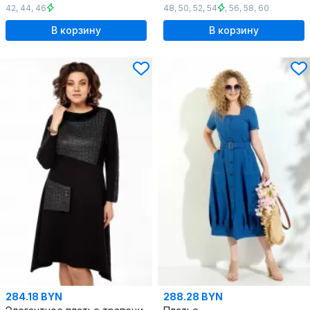
42
,
44
,
46
48
,
50
,
52
,
54
,
56
,
58
,
60
В корзину
В корзину
284.18 BYN
288.28 BYN