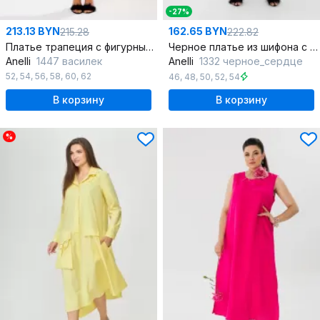
-27%
213.13 BYN
162.65 BYN
215.28
222.82
Платье трапеция с фигурным рукавом и яркой палитрой
Черное платье из шифона с воланом и регулируемыми рукавами
Anelli
1447 василек
Anelli
1332 черное_сердце
52
,
54
,
56
,
58
,
60
,
62
46
,
48
,
50
,
52
,
54
В корзину
В корзину
%