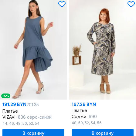
-5%
191.29 BYN
167.28 BYN
201.35
Платье
Платье
Соджи
690
VIZAVI
838 серо-синий
48
,
50
,
52
,
54
,
56
44
,
46
,
48
,
50
,
52
,
54
В корзину
В корзину