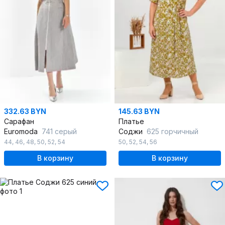
332.63 BYN
145.63 BYN
Сарафан
Платье
Euromoda
741 серый
Соджи
625 горчичный
44
,
46
,
48
,
50
,
52
,
54
50
,
52
,
54
,
56
В корзину
В корзину