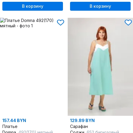
В корзину
В корзину
157.44 BYN
129.89 BYN
Платье
Сарафан
Domna
492(170) мятный
Соджи
652 бирюзовый