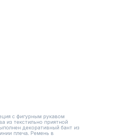
еция с фигурным рукавом 
ва из текстильно приятной 
выполнен декоративный бант из 
инии плеча. Ремень в 