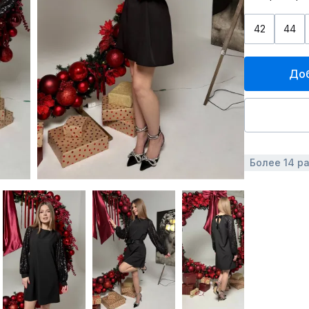
42
44
Доб
Более 14 р