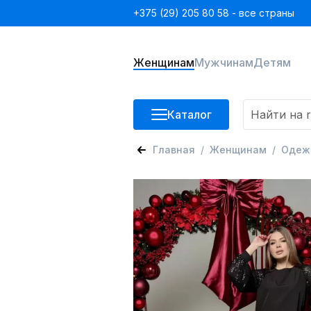
+375 (29) 205 80 58 - все страны
Женщинам
Мужчинам
Детям
Каталог
Главная
Женщинам
Одеж