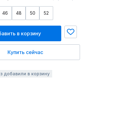
46
48
50
52
авить в корзину
Купить сейчас
аз добавили в корзину