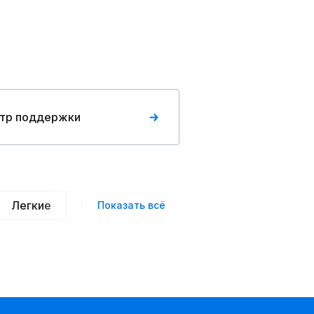
тр поддержки
Легкие
Нарядные
Деловой стиль
Вече
Показать всё