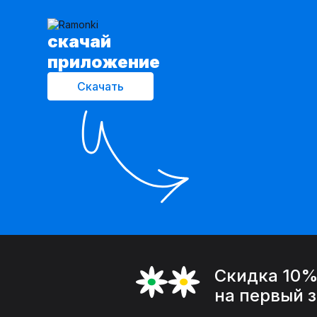
cкачай
приложение
Скачать
Скидка 10
на первый 