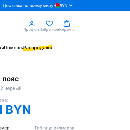
Доставка по всему миру
BYN
Профиль
Избранное
Корзина
ки
Помощь
Распродажа
 пояс
2 черный
ена:
1 BYN
змер
Таблица размеров