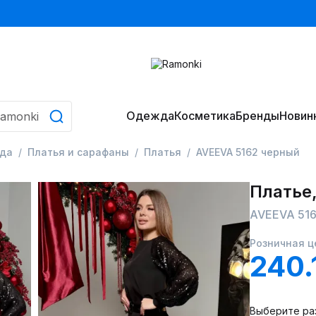
Одежда
Косметика
Бренды
Новин
да
Платья и сарафаны
Платья
AVEEVA 5162 черный
Платье,
AVEEVA 516
Розничная ц
240.
Выберите ра