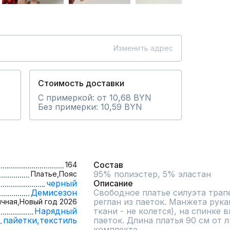
Изменить адрес
Стоимость доставки
С примеркой: от 10,68 BYN
Без примерки: 10,59 BYN
Состав
164
95% полиэстер, 5% эластан
Платье,
Пояс
черный
Описание
Демисезон
Свободное платье силуэта трап
реглан из паеток. Манжета рука
чная,
Новый год 2026
Нарядный
ткани - не колется), на спинке 
пайетки,
текстиль
паеток. Длина платья 90 см от л
комплекте