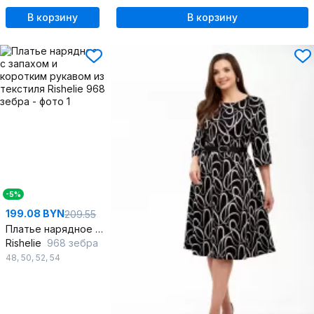
В корзину
В корзину
-5%
199.08 BYN
209.55
Платье нарядное с запахом и коротким рукавом из текстиля
Rishelie
968 зебра
48
,
50
,
52
,
54