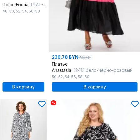
Dolce Forma
PLAT-BEL-04_черно-белый
48
,
50
,
52
,
54
,
56
,
58
236.78 BYN
241.61
Платье
Anastasia
1241.1 бело-черно-розовый
50
,
52
,
54
,
56
,
58
,
60
В корзину
В корзину
%