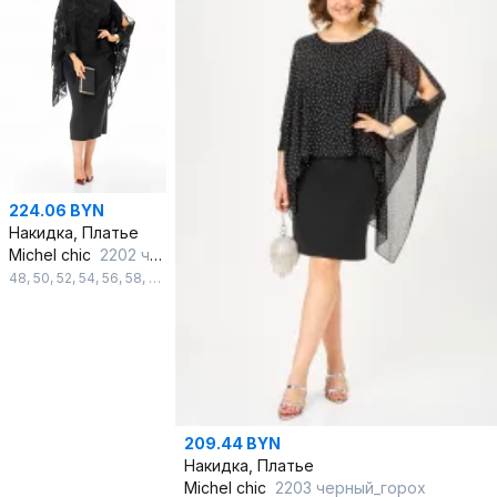
224.06 BYN
Накидка, Платье
Michel chic
2202 черный
48
,
50
,
52
,
54
,
56
,
58
,
60
,
62
,
64
,
66
209.44 BYN
Накидка, Платье
Michel chic
2203 черный_горох