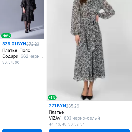
-10%
335.01 BYN
372.23
Платье, Пояс
Содари
662 черное_в_белый_горошек
50
,
54
,
60
-5%
271 BYN
285.26
Платье
VIZAVI
833 черно-белый
44
,
46
,
48
,
50
,
52
,
54