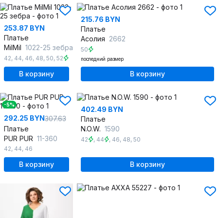
215.76 BYN
253.87 BYN
Платье
Платье
Асолия
2662
MilMil
1022-25 зебра
50
42
,
44
,
46
,
48
,
50
,
52
последний размер
В корзину
В корзину
-5%
402.49 BYN
292.25 BYN
307.63
Платье
Платье
N.O.W.
1590
PUR PUR
11-360
42
,
44
,
46
,
48
,
50
42
,
44
,
46
В корзину
В корзину