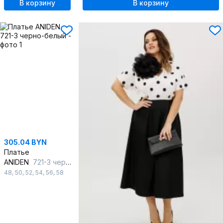
В корзину
В корзину
305.04 BYN
Платье
ANIDEN
721-3 черно-белый
48
,
50
,
52
,
54
,
56
,
58