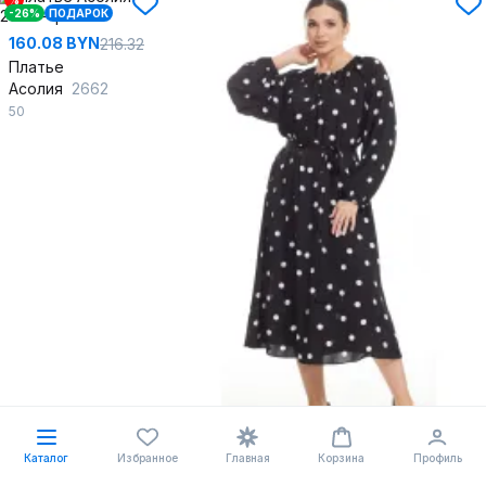
%
-26%
ПОДАРОК
160.08 BYN
216.32
Платье
Асолия
2662
50
Каталог
Избранное
Главная
Корзина
Профиль
253.96 BYN