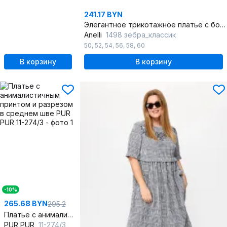
241.17 BYN
Элегантное трикотажное платье с боковой шлицей, с принтом, комфортное
Anelli
1498 зебра_классик
50
,
52
,
54
,
56
,
58
,
60
В корзину
В корзину
-10%
265.68 BYN
295.2
Платье с анималистичным принтом и разрезом в среднем шве
PUR PUR
11-274/3