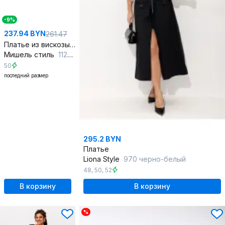
-9%
237.94 BYN
261.47
Платье из вискозы с накладным карманом и поясом
Мишель стиль
1128 черно-молочный
50
последний размер
295.2 BYN
Платье
Liona Style
970 черно-белый
48
,
50
,
52
В корзину
В корзину
%