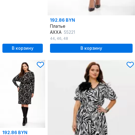
192.86 BYN
Платье
AXXA
55221
44
,
46
,
48
В корзину
В корзину
192.86 BYN