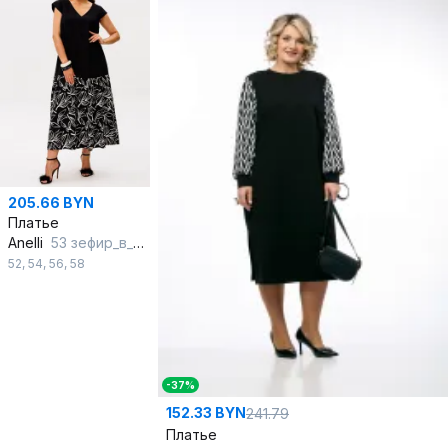
205.66 BYN
Платье
Anelli
53 зефир_в_шоколаде
52
,
54
,
56
,
58
-37%
152.33 BYN
241.79
Платье