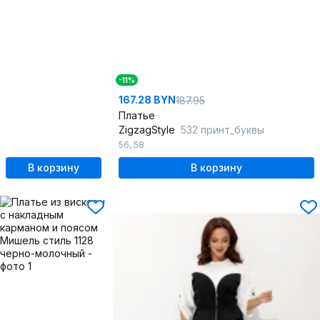
-11%
167.28 BYN
187.95
Платье
ZigzagStyle
532 принт_буквы
56
,
58
В корзину
В корзину