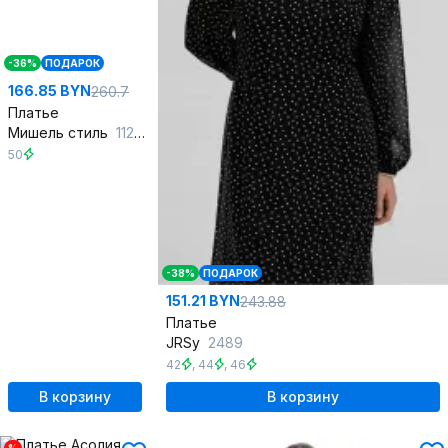
-36%
ПОДАРОК
166.85 BYN
260.7
Платье
Мишель стиль
1128 черно-молочный
50
-38%
ПОДАРОК
151.21 BYN
243.88
Платье
JRSy
2489
42
,
44
,
46
В корзину
В корзину