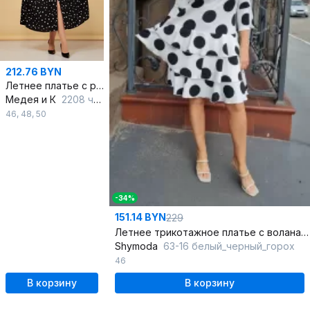
212.76 BYN
Летнее платье с расширенным низом короткий рукав
Медея и К
2208 черный
46
,
48
,
50
-34%
151.14 BYN
229
Летнее трикотажное платье с воланами и рукавами 3/4
Shymoda
63-16 белый_черный_горох
46
В корзину
В корзину