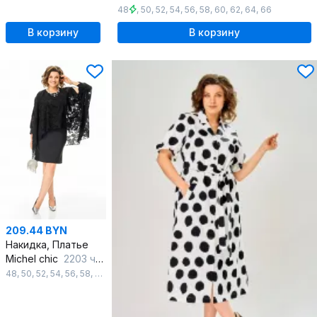
48
,
50
,
52
,
54
,
56
,
58
,
60
,
62
,
64
,
66
В корзину
В корзину
209.44 BYN
Накидка, Платье
Michel chic
2203 черный
48
,
50
,
52
,
54
,
56
,
58
,
60
,
62
,
64
,
66