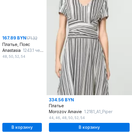
167.89 BYN
171.32
Платье, Пояс
Anastasia
1243.1 черно-белый
48
,
50
,
52
,
54
334.56 BYN
Платье
Morozov Amavie
1.2181_A1_Piper
44
,
46
,
48
,
50
,
52
,
54
В корзину
В корзину