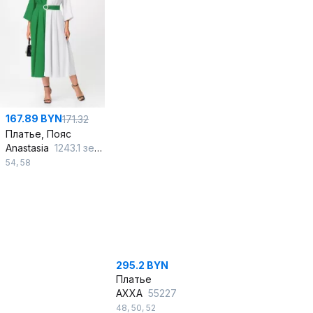
167.89 BYN
171.32
Платье, Пояс
Anastasia
1243.1 зелено-белый_
54
,
58
295.2 BYN
Платье
AXXA
55227
48
,
50
,
52