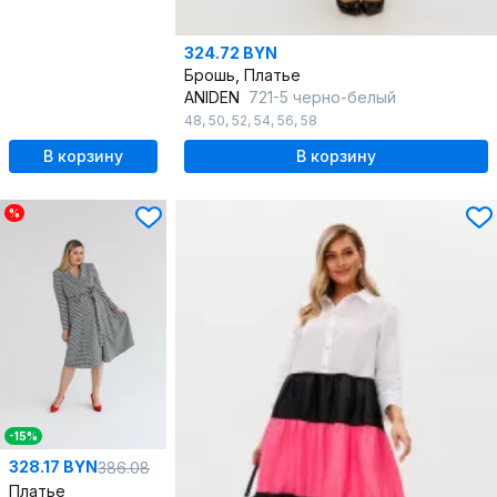
324.72 BYN
Брошь, Платье
ANIDEN
721-5 черно-белый
48
,
50
,
52
,
54
,
56
,
58
В корзину
В корзину
%
-15%
328.17 BYN
386.08
Платье