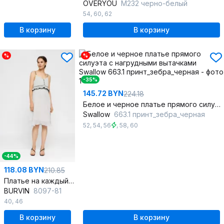
OVERYOU
М232 черно-белый
54
,
60
,
62
В корзину
В корзину
%
%
-35%
145.72 BYN
224.18
Белое и черное платье прямого силуэта с нагрудными вытачками
Swallow
663.1 принт_зебра_черная
52
,
54
,
56
,
58
,
60
-44%
118.08 BYN
210.85
Платье на каждый день из текстиля с коротким рукавом
BURVIN
8097-81
40
,
46
В корзину
В корзину