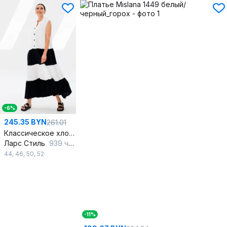
-6%
245.35 BYN
261.01
Классическое хлопковое платье с воланами и разрезами
Ларс Стиль
939 черный,белый
44
,
46
,
50
,
52
-11%