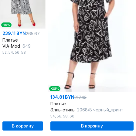
-10%
239.11 BYN
265.67
Платье
VIA-Mod
649
52
,
54
,
56
,
58
-38%
134.81 BYN
217.43
Платье
Элль-стиль
2068/8 черный_принт
54
,
56
,
58
,
60
В корзину
В корзину