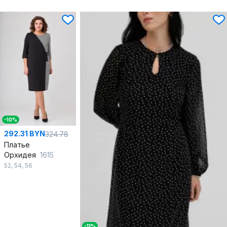
-10%
292.31 BYN
324.78
Платье
Орхидея
1615
52
,
54
,
56
-11%