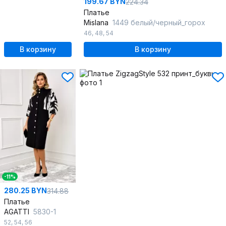
199.67 BYN
224.34
Платье
Mislana
1449 белый/черный_горох
46
,
48
,
54
В корзину
В корзину
-11%
280.25 BYN
314.88
Платье
AGATTI
5830-1
52
,
54
,
56