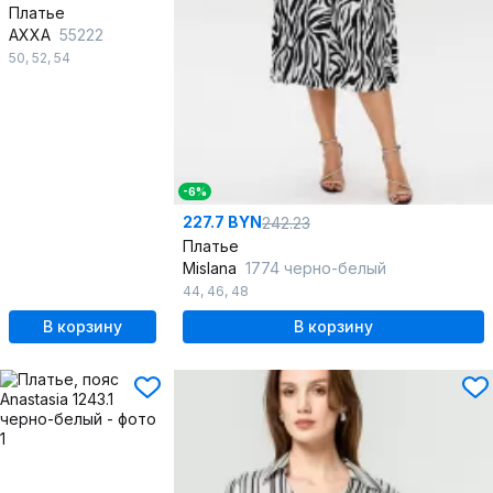
Платье
AXXA
55222
50
,
52
,
54
-6%
227.7 BYN
242.23
Платье
Mislana
1774 черно-белый
44
,
46
,
48
В корзину
В корзину