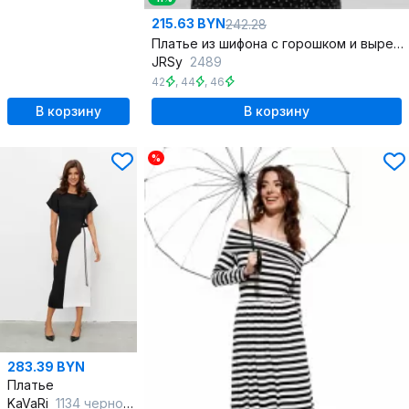
215.63 BYN
242.28
Платье из шифона с горошком и вырезом капелька
JRSy
2489
42
,
44
,
46
В корзину
В корзину
%
283.39 BYN
Платье
KaVaRi
1134 черно-белый