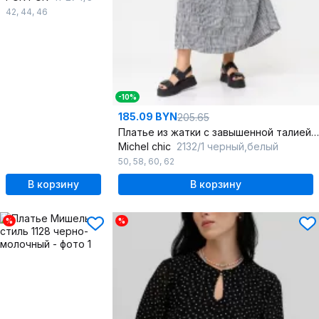
42
,
44
,
46
-10%
185.09 BYN
205.65
Платье из жатки с завышенной талией и карманами
Michel chic
2132/1 черный,белый
50
,
58
,
60
,
62
В корзину
В корзину
%
%