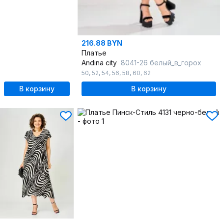
216.88 BYN
Платье
Andina city
8041-26 белый_в_горох
50
,
52
,
54
,
56
,
58
,
60
,
62
В корзину
В корзину