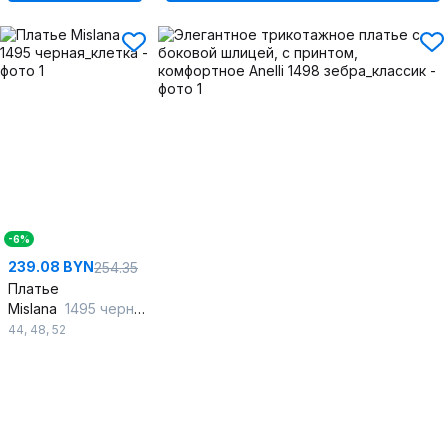
-6%
239.08 BYN
254.35
Платье
Mislana
1495 черная_клетка
44
,
48
,
52