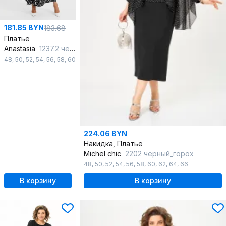
181.85 BYN
183.68
Платье
Anastasia
1237.2 черный_белый_пояс
48
,
50
,
52
,
54
,
56
,
58
,
60
224.06 BYN
Накидка, Платье
Michel chic
2202 черный_горох
48
,
50
,
52
,
54
,
56
,
58
,
60
,
62
,
64
,
66
В корзину
В корзину