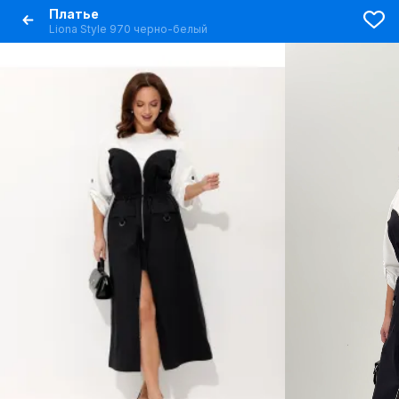
Платье
Liona Style 970 черно-белый