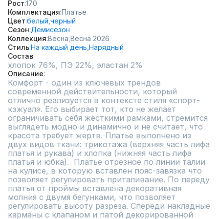
Рост
170
Комплектация
Платье
Цвет
белый,
черный
Сезон
Демисезон
Коллекция
Весна,
Весна 2026
Стиль
На каждый день,
Нарядный
Состав
хлопок 76%, ПЭ 22%, эластан 2%
Описание
Комфорт - один из ключевых трендов 
современной действительности, который 
отлично реализуется в контексте стиля «спорт-
кэжуал». Его выбирает тот, кто не желает 
ограничивать себя жёсткими рамками, стремится 
выглядеть модно и динамично и не считает, что 
красота требует жертв. Платье выполнено из 
двух видов ткани: трикотажа (верхняя часть лифа 
платья и рукава) и хлопка (нижняя часть лифа 
платья и юбка).  Платье отрезное по линии талии 
на кулисе, в которую вставлен пояс-завязка что 
позволяет регулировать приталивание. По переду 
платья от проймы вставлена декоративная 
молния с двумя бегунками, что позволяет 
регулировать высоту разреза. Спереди накладные 
карманы с клапаном и патой декорированной 