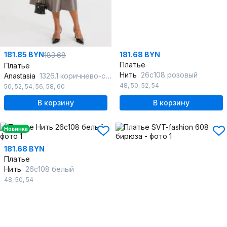
181.85 BYN
181.68 BYN
183.68
Платье
Платье
Нить
26с108 розовый
Anastasia
1326.1 коричнево-серый
48
,
50
,
52
,
54
50
,
52
,
54
,
56
,
58
,
60
В корзину
В корзину
Новинка
181.68 BYN
Платье
Нить
26с108 белый
48
,
50
,
54