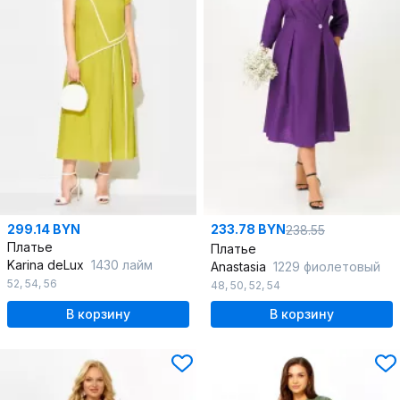
299.14 BYN
233.78 BYN
238.55
Платье
Платье
Karina deLux
1430 лайм
Anastasia
1229 фиолетовый
52
,
54
,
56
48
,
50
,
52
,
54
В корзину
В корзину