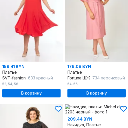
159.41 BYN
179.08 BYN
Платье
Платье
SVT-fashion
633 красный
Fortuna ШЖ
734 персиковый
52
,
54
,
56
54
,
56
В корзину
В корзину
209.44 BYN
Накидка, Платье