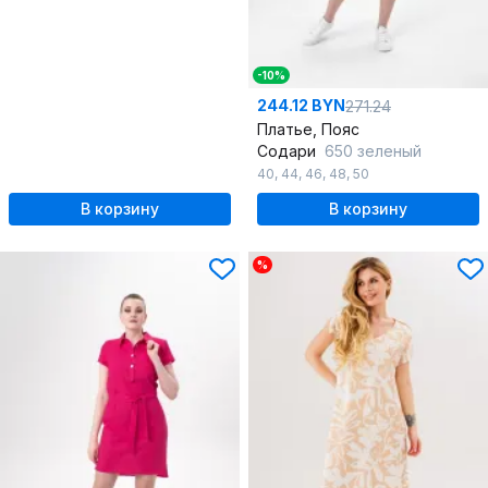
-10%
244.12 BYN
271.24
Платье, Пояс
Содари
650 зеленый
40
,
44
,
46
,
48
,
50
В корзину
В корзину
%