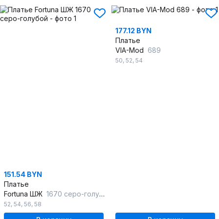
177.12 BYN
Платье
VIA-Mod
689
50
,
52
,
54
151.54 BYN
Платье
Fortuna ШЖ
1670 серо-голубой
52
,
54
,
56
,
58