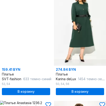
159.41 BYN
274.84 BYN
Платье
Платье
SVT-fashion
633 темно-синий
Karina deLux
1454 темно-зеленый
52
,
54
50
,
54
,
56
В корзину
В корзину