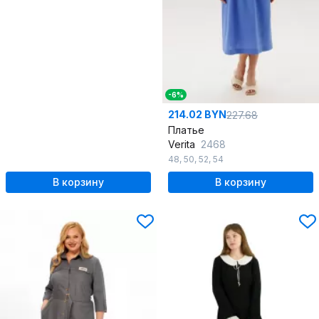
-6%
214.02 BYN
227.68
Платье
Verita
2468
48
,
50
,
52
,
54
В корзину
В корзину