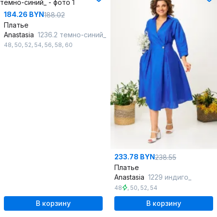
184.26 BYN
188.02
Платье
Anastasia
1236.2 темно-синий_
48
,
50
,
52
,
54
,
56
,
58
,
60
233.78 BYN
238.55
Платье
Anastasia
1229 индиго_
48
,
50
,
52
,
54
В корзину
В корзину