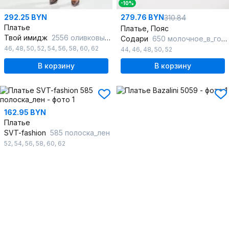
-10%
292.25 BYN
279.76 BYN
310.84
Платье
Платье, Пояс
Твой имидж
2556 оливковый_в_клетку
Содари
650 молочное_в_горошек
46
,
48
,
50
,
52
,
54
,
56
,
58
,
60
,
62
44
,
46
,
48
,
50
,
52
В корзину
В корзину
162.95 BYN
Платье
SVT-fashion
585 полоска_лен
52
,
54
,
56
,
58
,
60
,
62