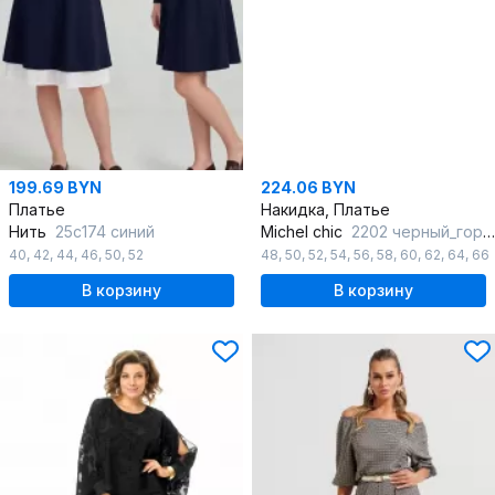
199.69 BYN
224.06 BYN
Платье
Накидка, Платье
Нить
25с174 синий
Michel chic
2202 черный_горох
40
,
42
,
44
,
46
,
50
,
52
48
,
50
,
52
,
54
,
56
,
58
,
60
,
62
,
64
,
66
В корзину
В корзину