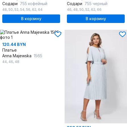
Содари
755 кофейный
Содари
755 черный
48
,
50
,
52
,
54
,
56
,
62
,
64
46
,
48
,
50
,
52
,
62
,
66
В корзину
В корзину
120.44 BYN
Платье
Anna Majewska
1565
44
,
46
,
48