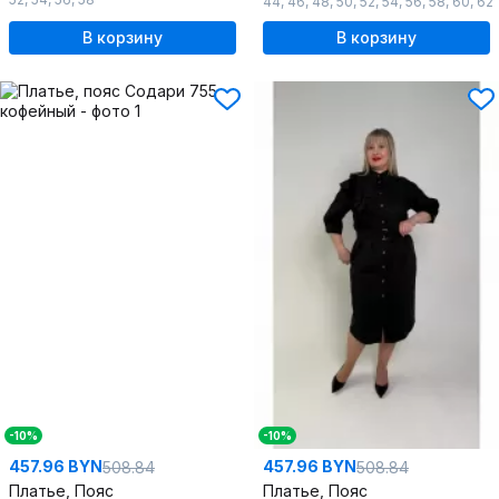
44
,
46
,
48
,
50
,
52
,
54
,
56
,
58
,
60
,
62
В корзину
В корзину
-10%
-10%
457.96 BYN
457.96 BYN
508.84
508.84
Платье, Пояс
Платье, Пояс