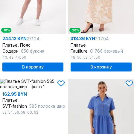
-10%
-20%
244.12 BYN
318.36 BYN
271.24
397.94
Платье, Пояс
Платье
Содари
650 фуксия
Faufilure
C1766 бежевый
40
,
42
,
44
,
50
48
,
50
,
52
,
54
,
56
В корзину
В корзину
162.95 BYN
Платье
SVT-fashion
585 полоска_шир
52
,
54
,
56
,
58
,
60
,
62