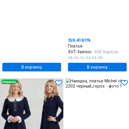
159.41 BYN
Платье
SVT-fashion
608 бирюза
48
,
50
,
52
,
54
,
56
,
58
В корзину
В корзину
Новинка