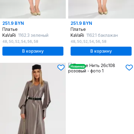
251.9 BYN
251.9 BYN
Платье
Платье
KaVaRi
1162.3 зеленый
KaVaRi
1162.1 баклажан
48
,
50
,
52
,
54
,
56
,
58
48
,
50
,
52
,
54
,
56
,
58
В корзину
В корзину
Новинка