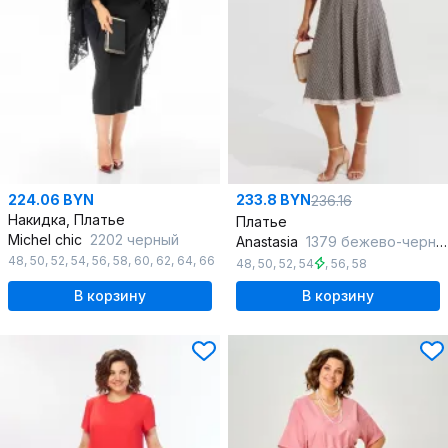
224.06 BYN
233.8 BYN
236.16
Накидка, Платье
Платье
Michel chic
2202 черный
Anastasia
1379 бежево-черный
48
,
50
,
52
,
54
,
56
,
58
,
60
,
62
,
64
,
66
48
,
50
,
52
,
54
,
56
,
58
В корзину
В корзину