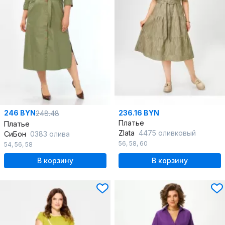
246 BYN
236.16 BYN
248.48
Платье
Платье
Zlata
4475 оливковый
СиБон
0383 олива
56
,
58
,
60
54
,
56
,
58
В корзину
В корзину