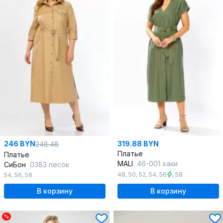
246 BYN
319.88 BYN
248.48
Платье
Платье
MALI
46-001 хаки
СиБон
0383 песок
48
,
50
,
52
,
54
,
56
,
58
54
,
56
,
58
В корзину
В корзину
%