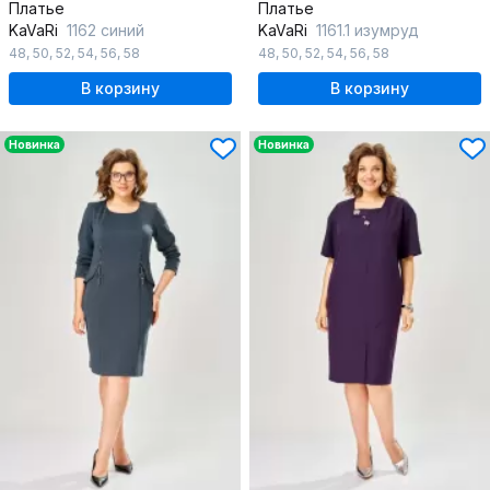
Платье
Платье
KaVaRi
1162 синий
KaVaRi
1161.1 изумруд
48
,
50
,
52
,
54
,
56
,
58
48
,
50
,
52
,
54
,
56
,
58
В корзину
В корзину
Новинка
Новинка