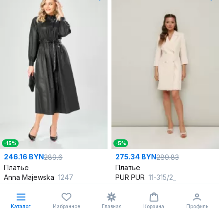
-15%
-5%
246.16 BYN
275.34 BYN
289.6
289.83
Платье
Платье
Anna Majewska
1247
PUR PUR
11-315/2_
44
,
46
,
48
,
50
,
52
,
54
42
,
44
,
46
,
48
,
50
В корзину
В корзину
Каталог
Избранное
Главная
Корзина
Профиль