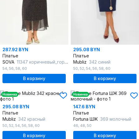
287.92 BYN
295.08 BYN
Платье
Платье
SOVA
11347 коричневый_горох
Mubliz
342 синий
54
,
56
,
58
,
60
50
,
52
,
54
,
56
,
58
,
60
В корзину
В корзину
Новинка
Новинка
295.08 BYN
147.6 BYN
Платье
Платье
Mubliz
342 красный
Fortuna ШЖ
369 молочный
50
,
52
,
54
,
56
,
58
,
60
46
,
48
,
50
В корзину
В корзину