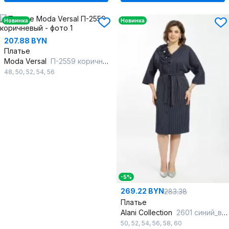
Новинка
Новинка
207.88 BYN
Платье
Moda Versal
П-2559 коричневый
48
,
50
,
52
,
54
,
56
-5%
269.22 BYN
283.38
Платье
Alani Collection
2601 синий_в_полоску
50
,
52
,
54
,
56
,
58
,
60