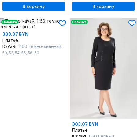
В корзину
В корзину
Новинка
Новинка
303.07 BYN
Платье
KaVaRi
1160 темно-зеленый
50
,
52
,
54
,
56
,
58
,
60
303.07 BYN
Платье
KaVaRi
1160 черный