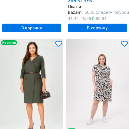
398.52 BYN
Платье
Bazalini
5050 бледно-голубой
42
,
44
,
46
,
48
,
50
,
52
В корзину
В корзину
Новинка