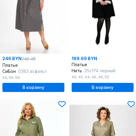
246 BYN
199.69 BYN
248.48
Платье
Платье
Нить
25с174 черный
СиБон
0383 асфальт
40
,
42
,
44
,
46
,
48
,
50
54
,
56
,
58
В корзину
В корзину