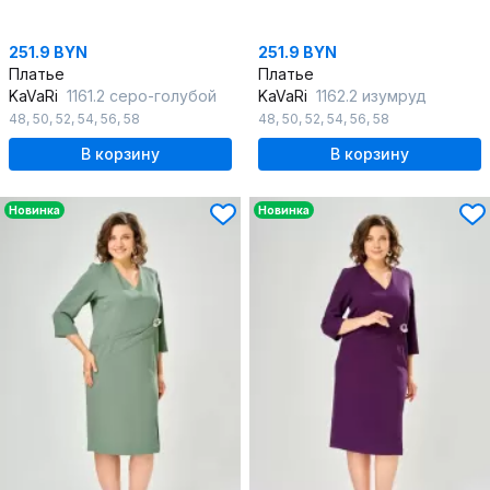
251.9 BYN
251.9 BYN
Платье
Платье
KaVaRi
1161.2 серо-голубой
KaVaRi
1162.2 изумруд
48
,
50
,
52
,
54
,
56
,
58
48
,
50
,
52
,
54
,
56
,
58
В корзину
В корзину
Новинка
Новинка