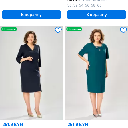
50
,
52
,
54
,
56
,
58
,
60
В корзину
В корзину
Новинка
Новинка
251.9 BYN
251.9 BYN