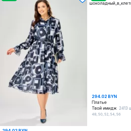
294.02 BYN
Платье
Твой имидж
2413 шоко
48
,
50
,
52
,
54
,
56
294.02 BYN