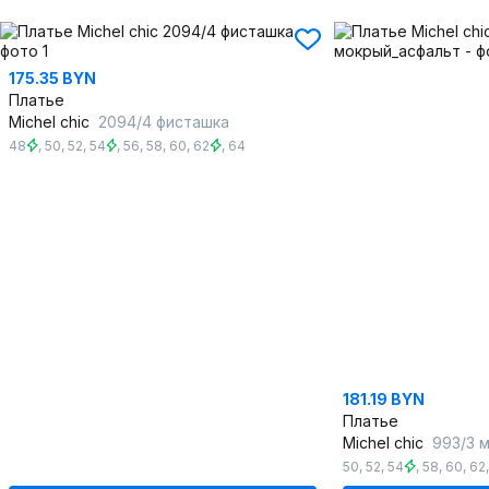
175.35 BYN
Платье
Michel chic
2094/4 фисташка
48
,
50
,
52
,
54
,
56
,
58
,
60
,
62
,
64
181.19 BYN
Платье
Michel chic
993/3 мо
50
,
52
,
54
,
58
,
60
,
62