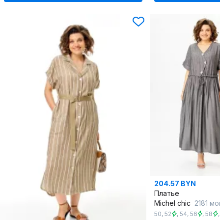
204.57 BYN
Платье
Michel chic
2181 мок
50
,
52
,
54
,
56
,
58