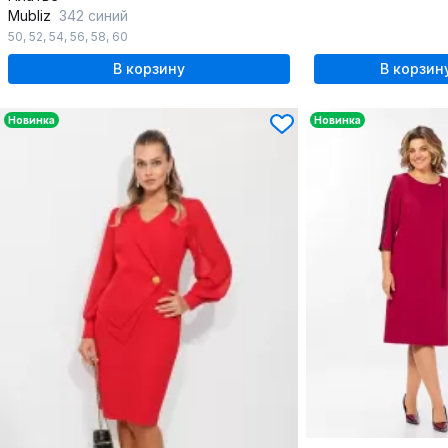
Mubliz
342 синий
50
,
52
,
54
,
56
,
58
,
60
В корзину
В корзин
Новинка
Новинка