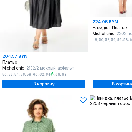
224.06 BYN
Накидка, Платье
Michel chic
2202 ч
48
,
50
,
52
,
54
,
56
,
58
,
6
204.57 BYN
Платье
Michel chic
2132/2 мокрый_асфальт
50
,
52
,
54
,
56
,
58
,
60
,
62
,
64
,
66
,
68
В корзину
В корзин