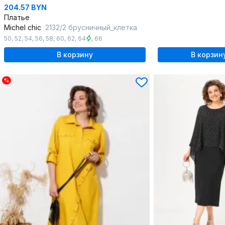
204.57 BYN
Платье
Michel chic
2132/2 брусничный_клетка
50
,
52
,
54
,
56
,
58
,
60
,
62
,
64
,
66
В корзину
В корзин
%