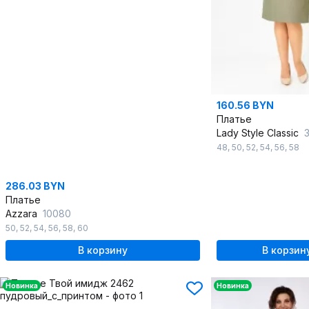
160.56 BYN
Платье
Lady Style Classic
3
48
,
50
,
52
,
54
,
56
,
58
286.03 BYN
Платье
Azzara
10080
50
,
52
,
54
,
56
,
58
,
60
В корзину
В корзин
Новинка
Новинка