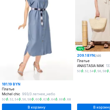
-15%
209.1 BYN
246
Платье
ANASTASIA MAK
13
50
,
52
,
54
,
56
,
58
181.19 BYN
Платье
Michel chic
993/3 летнее_небо
50
,
52
,
54
,
56
,
58
,
60
,
62
,
64
,
66
,
68
В корзину
В корзин