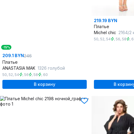
219.19 BYN
Платье
Michel chic
2164/2
50
,
52
,
54
,
56
,
58
,
6
-15%
209.1 BYN
246
Платье
ANASTASIA MAK
1326 голубой
50
,
52
,
54
,
56
,
58
,
60
В корзину
В корзин