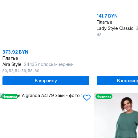
141.7 BYN
Платье
Lady Style Classic
3
48
373.92 BYN
Платье
Aira Style
24435 полоска-черный
50
,
52
,
54
,
56
,
58
,
60
В корзину
В корзин
Новинка
Новинка