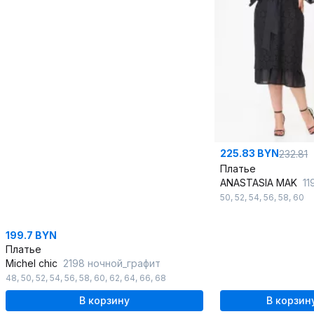
225.83 BYN
232.81
Платье
ANASTASIA MAK
11
50
,
52
,
54
,
56
,
58
,
60
199.7 BYN
Платье
Michel chic
2198 ночной_графит
48
,
50
,
52
,
54
,
56
,
58
,
60
,
62
,
64
,
66
,
68
В корзину
В корзин