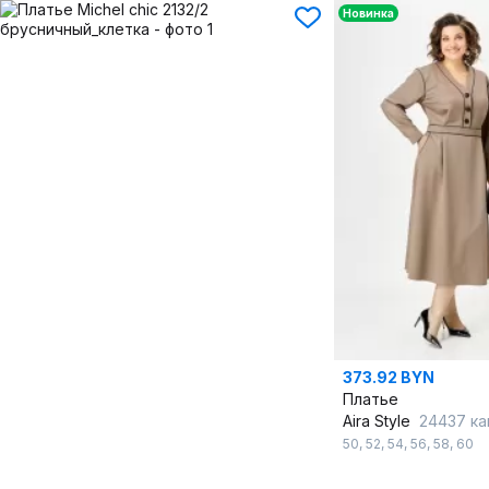
Новинка
373.92 BYN
Платье
Aira Style
24437 ка
50
,
52
,
54
,
56
,
58
,
60