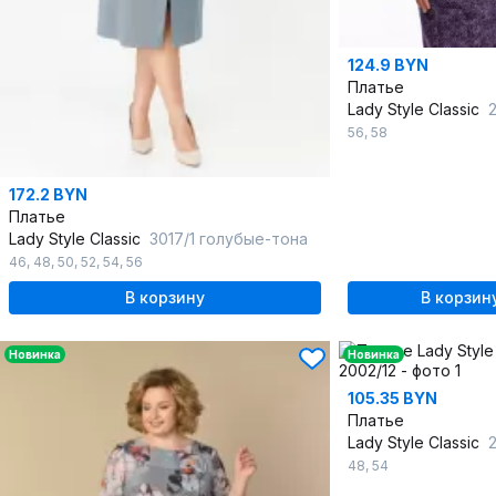
124.9 BYN
Платье
Lady Style Classic
23
56
,
58
172.2 BYN
Платье
Lady Style Classic
3017/1 голубые-тона
46
,
48
,
50
,
52
,
54
,
56
В корзину
В корзин
Новинка
Новинка
105.35 BYN
Платье
Lady Style Classic
48
,
54