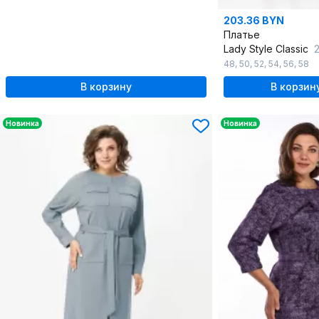
203.36 BYN
Платье
Lady Style Classic
2
48
,
50
,
52
,
54
,
56
,
58
В корзину
В корзин
Новинка
Новинка