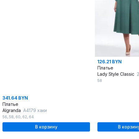
126.21 BYN
Платье
Lady Style Classic
2
58
341.64 BYN
Платье
Algranda
А4179 хаки
56
,
58
,
60
,
62
,
64
В корзину
В корзин