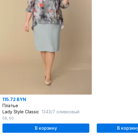
115.72 BYN
Платье
Lady Style Classic
1343/7 оливковый
58
,
60
В корзину
В корзин