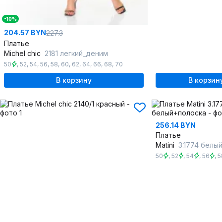
-10%
204.57 BYN
227.3
Платье
Michel chic
2181 легкий_деним
50
,
52
,
54
,
56
,
58
,
60
,
62
,
64
,
66
,
68
,
70
В корзину
В корзин
256.14 BYN
Платье
Matini
3.1774 белы
50
,
52
,
54
,
56
,
5