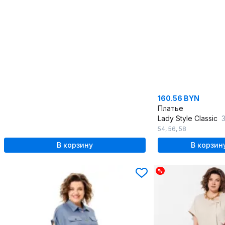
160.56 BYN
Платье
Lady Style Classic
3
54
,
56
,
58
В корзину
В корзин
%