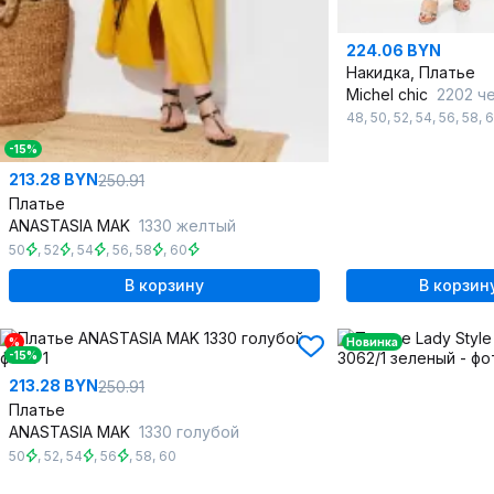
224.06 BYN
Накидка, Платье
Michel chic
2202 че
48
,
50
,
52
,
54
,
56
,
58
,
6
-15%
213.28 BYN
250.91
Платье
ANASTASIA MAK
1330 желтый
50
,
52
,
54
,
56
,
58
,
60
В корзину
В корзин
%
Новинка
-15%
213.28 BYN
250.91
Платье
ANASTASIA MAK
1330 голубой
50
,
52
,
54
,
56
,
58
,
60