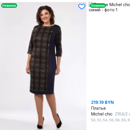
Новинка
Новинка
219.19 BYN
Платье
Michel chic
2164/2 
50
,
52
,
54
,
56
,
58
,
60
,
6