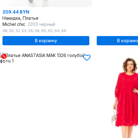
209.44 BYN
Накидка, Платье
Michel chic
2203 черный
48
,
50
,
52
,
54
,
56
,
58
,
60
,
62
,
64
,
66
В корзину
В корзин
%