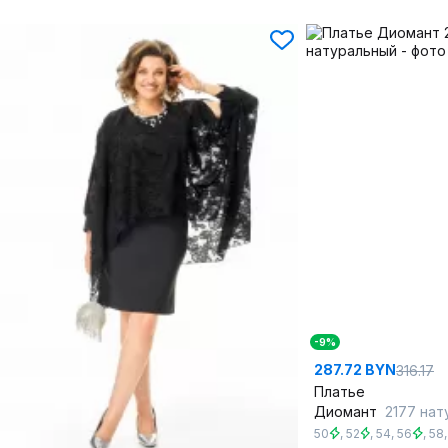
-9%
287.72 BYN
316.17
Платье
Диомант
2177 нат
50
,
52
,
54
,
56
,
58