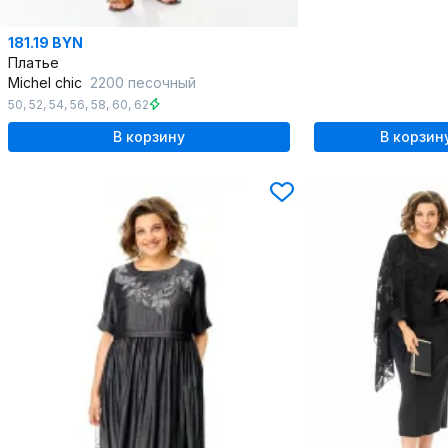
181.19 BYN
Платье
Michel chic
2200 песочный
50
,
52
,
54
,
56
,
58
,
60
,
62
В корзину
В корзин