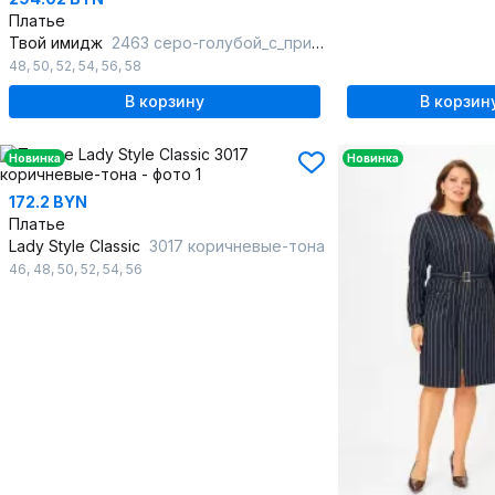
Платье
Твой имидж
2463 серо-голубой_с_принтом
48
,
50
,
52
,
54
,
56
,
58
В корзину
В корзин
Новинка
Новинка
172.2 BYN
Платье
Lady Style Classic
3017 коричневые-тона
46
,
48
,
50
,
52
,
54
,
56