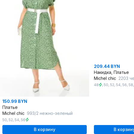
209.44 BYN
Накидка, Платье
Michel chic
2203 че
48
,
50
,
52
,
54
,
56
,
58
150.99 BYN
Платье
Michel chic
993/2 нежно-зеленый
50
,
52
,
54
,
56
В корзину
В корзин