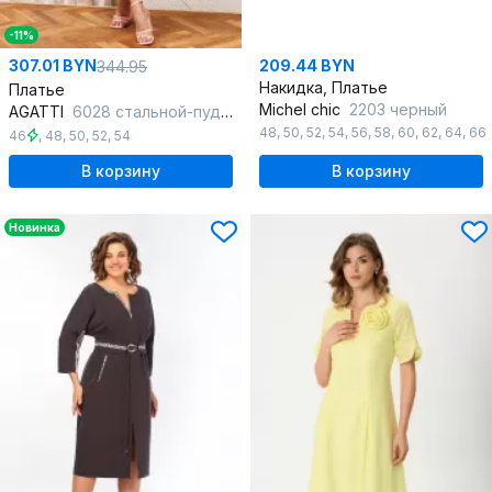
-11%
307.01 BYN
209.44 BYN
344.95
Накидка, Платье
Платье
Michel chic
2203 черный
AGATTI
6028 стальной-пудра_принт
48
,
50
,
52
,
54
,
56
,
58
,
60
,
62
,
64
,
66
46
,
48
,
50
,
52
,
54
В корзину
В корзину
Новинка