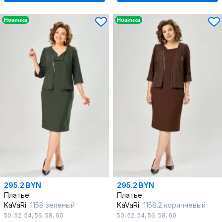
Новинка
Новинка
295.2 BYN
295.2 BYN
Платье
Платье
KaVaRi
1158 зеленый
KaVaRi
1158.2 коричневый
50
,
52
,
54
,
56
,
58
,
60
50
,
52
,
54
,
56
,
58
,
60