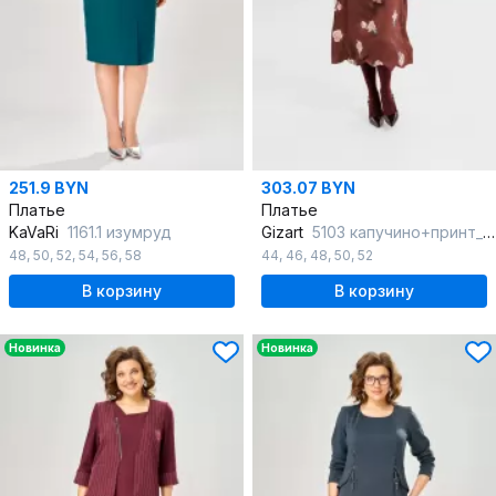
251.9 BYN
303.07 BYN
Платье
Платье
KaVaRi
1161.1 изумруд
Gizart
5103 капучино+принт_цветы
48
,
50
,
52
,
54
,
56
,
58
44
,
46
,
48
,
50
,
52
В корзину
В корзину
Новинка
Новинка