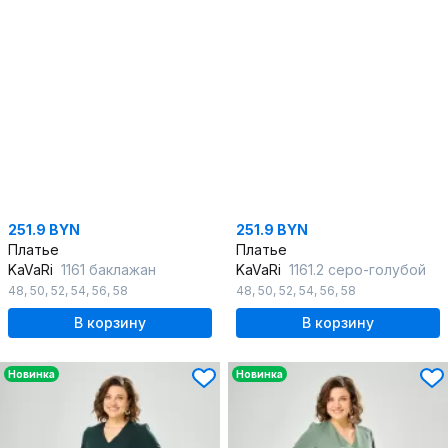
251.9 BYN
251.9 BYN
Платье
Платье
KaVaRi
1161 баклажан
KaVaRi
1161.2 серо-голубой
48
,
50
,
52
,
54
,
56
,
58
48
,
50
,
52
,
54
,
56
,
58
В корзину
В корзину
Новинка
Новинка