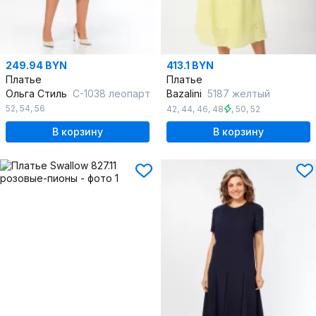
249.94 BYN
413.1 BYN
Платье
Платье
Ольга Стиль
С-1038 леопарт
Bazalini
5187 желтый
52
,
54
,
56
42
,
44
,
46
,
48
,
50
,
52
В корзину
В корзину