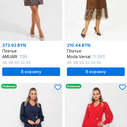
373.92 BYN
210.44 BYN
Платье
Платье
AMUARt
1136
Moda Versal
П-2611
46
,
48
,
50
,
52
,
54
46
,
48
,
50
,
52
,
54
,
56
В корзину
В корзину
Новинка
Новинка