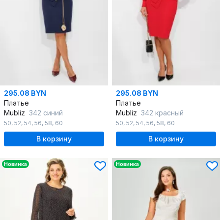
295.08 BYN
295.08 BYN
Платье
Платье
Mubliz
342 синий
Mubliz
342 красный
50
,
52
,
54
,
56
,
58
,
60
50
,
52
,
54
,
56
,
58
,
60
В корзину
В корзину
Новинка
Новинка