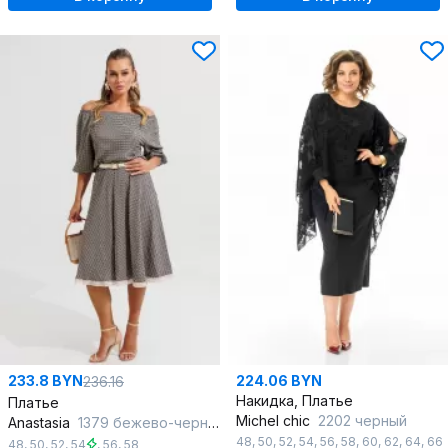
233.8 BYN
224.06 BYN
236.16
Накидка, Платье
Платье
Michel chic
2202 черный
Anastasia
1379 бежево-черный
48
,
50
,
52
,
54
,
56
,
58
,
60
,
62
,
64
,
66
48
,
50
,
52
,
54
,
56
,
58