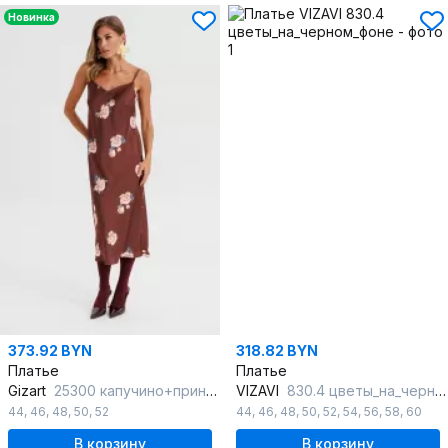
Новинка
373.92 BYN
318.82 BYN
Платье
Платье
Gizart
25300 капучино+принт_цветы
VIZAVI
830.4 цветы_на_черном_фоне
44
,
46
,
48
,
50
,
52
44
,
46
,
48
,
50
,
52
,
54
,
56
,
58
,
60
В корзину
В корзину