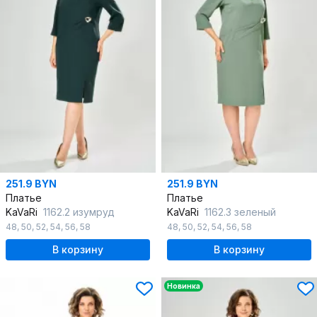
251.9 BYN
251.9 BYN
Платье
Платье
KaVaRi
1162.2 изумруд
KaVaRi
1162.3 зеленый
48
,
50
,
52
,
54
,
56
,
58
48
,
50
,
52
,
54
,
56
,
58
В корзину
В корзину
Новинка