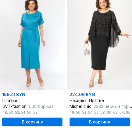
159.41 BYN
224.06 BYN
Платье
Накидка, Платье
SVT-fashion
608 бирюза
Michel chic
2202 черный_горох
48
,
50
,
52
,
54
,
56
,
58
48
,
50
,
52
,
54
,
56
,
58
,
60
,
62
,
64
,
66
В корзину
В корзину