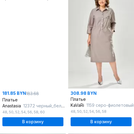
181.85 BYN
308.98 BYN
183.68
Платье
Платье
KaVaRi
1159 серо-фиолетовый
Anastasia
1237.2 черный_белый_пояс
48
,
50
,
52
,
54
,
56
,
58
48
,
50
,
52
,
54
,
56
,
58
,
60
В корзину
В корзину