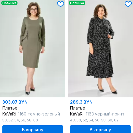
Новинка
Новинка
303.07 BYN
289.3 BYN
Платье
Платье
KaVaRi
1160 темно-зеленый
KaVaRi
1163 черный-принт
50
,
52
,
54
,
56
,
58
,
60
48
,
50
,
52
,
54
,
56
,
58
,
60
,
62
В корзину
В корзину