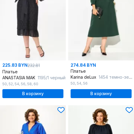
225.83 BYN
274.84 BYN
232.81
Платье
Платье
Karina deLux
1454 темно-зеленый
ANASTASIA MAK
1195/1 черный
50
,
54
,
56
50
,
52
,
54
,
56
,
58
,
60
В корзину
В корзину