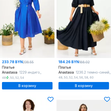
233.78 BYN
184.26 BYN
238.55
188.02
Платье
Платье
Anastasia
1229 индиго_
Anastasia
1236.2 темно-синий_
48
,
50
,
52
,
54
,
56
,
58
,
60
48
,
50
,
52
,
54
В корзину
В корзину