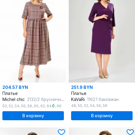
204.57 BYN
251.9 BYN
Платье
Платье
Michel chic
2132/2 брусничный_клетка
KaVaRi
1162.1 баклажан
48
,
50
,
52
,
54
,
56
,
58
50
,
52
,
54
,
56
,
58
,
60
,
62
,
64
,
66
В корзину
В корзину