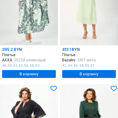
295.2 BYN
413.1 BYN
Платье
Платье
AXXA
55234 оливковый
Bazalini
5187 мята
48
,
50
,
52
,
54
,
56
,
58
,
60
42
,
44
,
46
,
48
,
50
,
52
В корзину
В корзину