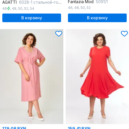
Fantazia Mod
5091/1
AGATTI
6028-1 стальной-голубой_принт
46
,
48
,
50
,
52
46
,
48
,
50
,
52
,
54
В корзину
В корзину
179.08 BYN
159.41 BYN