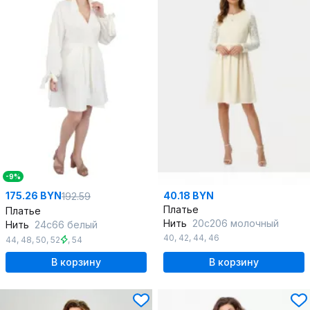
-9%
175.26 BYN
40.18 BYN
192.59
Платье
Платье
Нить
20с206 молочный
Нить
24с66 белый
40
,
42
,
44
,
46
44
,
48
,
50
,
52
,
54
В корзину
В корзину