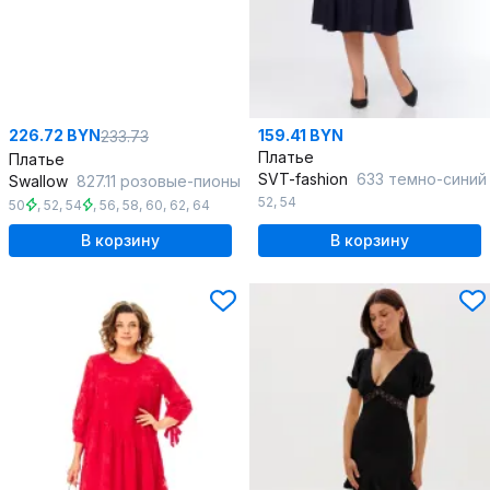
226.72 BYN
159.41 BYN
233.73
Платье
Платье
SVT-fashion
633 темно-синий
Swallow
827.11 розовые-пионы
52
,
54
50
,
52
,
54
,
56
,
58
,
60
,
62
,
64
В корзину
В корзину