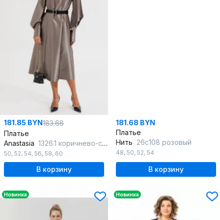
181.85 BYN
181.68 BYN
183.68
Платье
Платье
Нить
26с108 розовый
Anastasia
1326.1 коричнево-серый
48
,
50
,
52
,
54
50
,
52
,
54
,
56
,
58
,
60
В корзину
В корзину
Новинка
Новинка