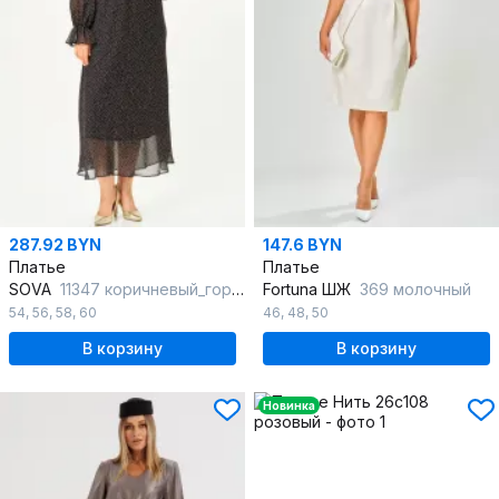
287.92 BYN
147.6 BYN
Платье
Платье
SOVA
11347 коричневый_горох
Fortuna ШЖ
369 молочный
54
,
56
,
58
,
60
46
,
48
,
50
В корзину
В корзину
Новинка