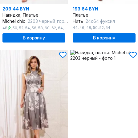
209.44 BYN
193.64 BYN
Накидка, Платье
Платье
Michel chic
2203 черный_горох
Нить
24с64 фуксия
44
,
46
,
48
,
50
,
52
,
54
48
,
50
,
52
,
54
,
56
,
58
,
60
,
62
,
64
,
66
В корзину
В корзину