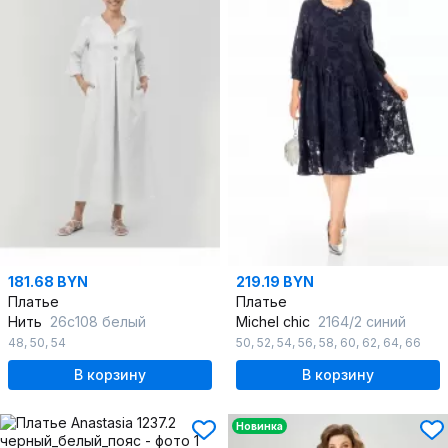
181.68 BYN
219.19 BYN
Платье
Платье
Нить
26с108 белый
Michel chic
2164/2 синий
48
,
50
,
54
50
,
52
,
54
,
56
,
58
,
60
,
62
,
64
,
66
В корзину
В корзину
Новинка