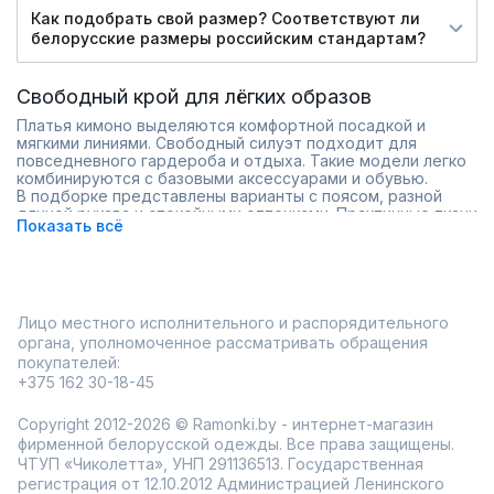
Как подобрать свой размер? Соответствуют ли
белорусские размеры российским стандартам?
Свободный крой для лёгких образов
Платья кимоно выделяются комфортной посадкой и
мягкими линиями. Свободный силуэт подходит для
повседневного гардероба и отдыха. Такие модели легко
комбинируются с базовыми аксессуарами и обувью.
В подборке представлены варианты с поясом, разной
длиной рукава и спокойными оттенками. Практичные ткани
Показать всё
обеспечивают удобство, а разнообразие фасонов
позволяет подобрать модель для любого случая.
свободный крой и комфортная посадка;
разные длина и рукава;
универсальные оттенки;
Лицо местного исполнительного и распорядительного
модели для повседневных образов.
органа, уполномоченное рассматривать обращения
В Ramonki доступен широкий ассортимент платьев кимоно
покупателей:
с возможностью примерки перед покупкой.
+375 162 30-18-45
Copyright 2012-2026 © Ramonki.by - интернет-магазин
фирменной белорусской одежды. Все права защищены.
ЧТУП «Чиколетта», УНП 291136513. Государственная
регистрация от 12.10.2012 Администрацией Ленинского