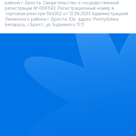
района г. Бреста. Свидетельство о государственной
регистрации № 0061143. Регистрационный номер в
торговом реестре 564352 от 12.09.2023 Администрацией
Ленинского района г. Бреста. Юр. адрес: Республика
Беларусь, г.Брест, ул. Буденного 17/1.