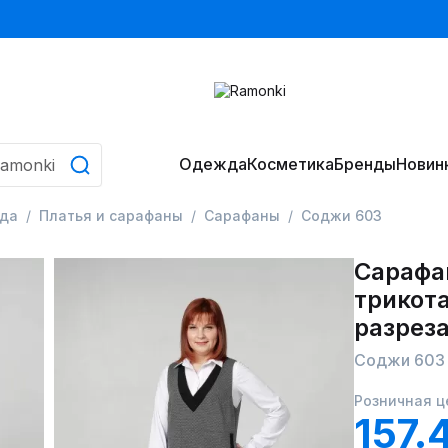
Одежда
Косметика
Бренды
Новин
да
Платья и сарафаны
Сарафаны
Соджи 603
Сарафа
трикот
разрез
Соджи 603
Розничная ц
157.