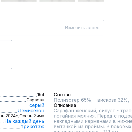
Изменить адрес
Состав
164
Полиэстер 65%,   вискоза 32%, 
Сарафан
серый
Описание
Демисезон
Сарафан женский, силуэт - трап
потайная молния. Перед с подре
нь 2024*,
Осень-Зима
На каждый день
накладными карманами в нижней
трикотаж
вытачкой из проймы. В боковых 
изделия по спинке - 112 см.