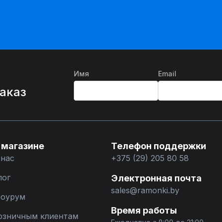
Имя
Email
%
заказ
 магазине
Телефон поддержки
 нас
+375 (29) 205 80 58
лог
Электронная почта
sales@ramonki.by
оурум
Время работы
озничным клиентам