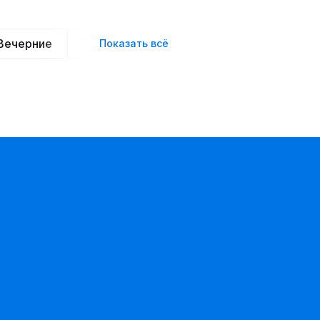
Вечерние
Трикотажные
Хлопковые
Шифо
Показать всё