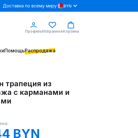
Доставка по всему миру
BYN
Профиль
Избранное
Корзина
ки
Помощь
Распродажа
н трапеция из
ажа с карманами и
ами
ена:
44 BYN