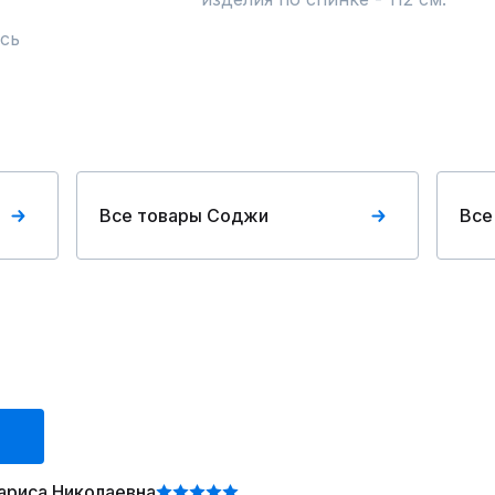
сь
Все товары Соджи
Все
ариса Николаевна