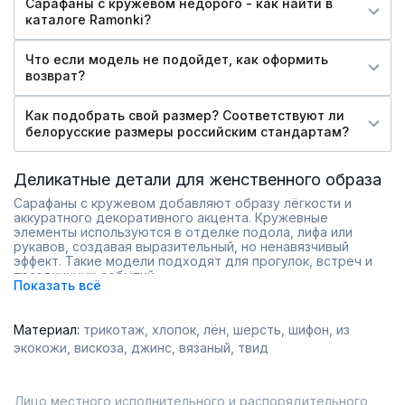
Сарафаны с кружевом недорого - как найти в
каталоге Ramonki?
Что если модель не подойдет, как оформить
возврат?
Как подобрать свой размер? Соответствуют ли
белорусские размеры российским стандартам?
Деликатные детали для женственного образа
Сарафаны с кружевом добавляют образу лёгкости и
аккуратного декоративного акцента. Кружевные
элементы используются в отделке подола, лифа или
рукавов, создавая выразительный, но ненавязчивый
эффект. Такие модели подходят для прогулок, встреч и
праздничных событий.
Показать всё
В ассортименте представлены лаконичные фасоны и
более выразительные варианты. Разные оттенки и длина
позволяют подобрать модель для повседневного
Материал:
трикотаж
хлопок
лён
шерсть
шифон
из
гардероба или особого случая.
экокожи
вискоза
джинс
вязаный
твид
аккуратные кружевные детали;
женственные силуэты;
разные варианты длины;
модели для разных ситуаций.
Лицо местного исполнительного и распорядительного