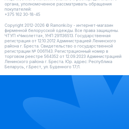
органа, уполномоченное рассматривать обращения
В Ramonki легко выбрать сарафан с кружевом онлайн,
покупателей:
воспользоваться акциями и оформить доставку по России.
+375 162 30-18-45
Copyright 2012-2026 © Ramonki.by - интернет-магазин
фирменной белорусской одежды. Все права защищены.
ЧТУП «Чиколетта», УНП 291136513. Государственная
регистрация от 12.10.2012 Администрацией Ленинского
района г. Бреста. Свидетельство о государственной
регистрации № 0061143. Регистрационный номер в
торговом реестре 564352 от 12.09.2023 Администрацией
Ленинского района г. Бреста. Юр. адрес: Республика
Беларусь, г.Брест, ул. Буденного 17/1.