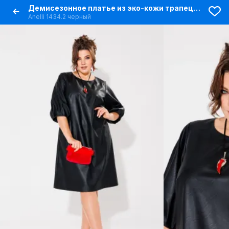
Демисезонное платье из эко-кожи трапеция с силуэтом
Anelli 1434.2 черный