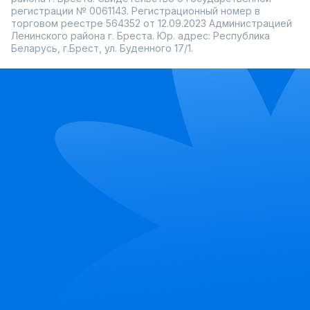
регистрации № 0061143. Регистрационный номер в
торговом реестре 564352 от 12.09.2023 Администрацией
Ленинского района г. Бреста. Юр. адрес: Республика
Беларусь, г.Брест, ул. Буденного 17/1.