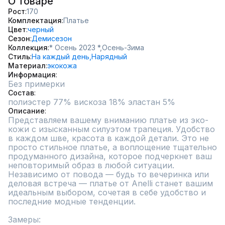
О товаре
Рост
170
Комплектация
Платье
Цвет
черный
Сезон
Демисезон
Коллекция
* Осень 2023 *,
Осень-Зима
Стиль
На каждый день,
Нарядный
Материал
экокожа
Информация
Без примерки
Состав
полиэстер 77% вискоза 18% эластан 5%
Описание
Представляем вашему вниманию платье из эко-
кожи с изысканным силуэтом трапеция. Удобство 
в каждом шве, красота в каждой детали. Это не 
просто стильное платье, а воплощение тщательно 
продуманного дизайна, которое подчеркнет ваш 
неповторимый образ в любой ситуации.

Независимо от повода — будь то вечеринка или 
деловая встреча — платье от Anelli станет вашим 
идеальным выбором, сочетая в себе удобство и 
последние модные тенденции.

Замеры:
