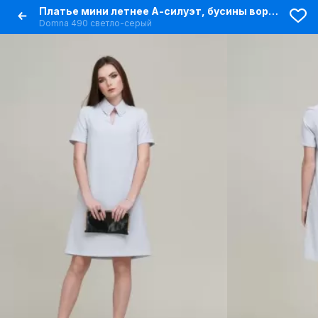
Платье мини летнее А-силуэт, бусины воротник, комфортное
Domna 490 светло-серый