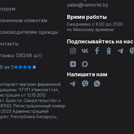
sales@ramonki.by
оурум
Время работы
озничным клиентам
Ежедневно с 8:00 до 21:00
по Минскому времени
роизводителям одежды
Подписывайтесь на нас
онтакты
тзывы (26248 шт)
9 из 5
Напишите нам
 интернет-магазин фирменной
щищены. ЧТУП «Чиколетта»,
страция от 12.10.2012
 г. Бреста. Свидетельство о
61143. Регистрационный номер
9.2023 Администрацией
дрес: Республика Беларусь,