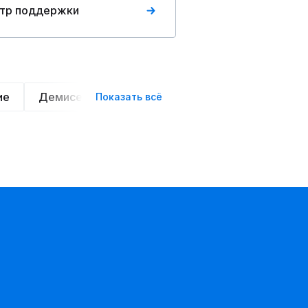
тр поддержки
ие
Демисезонные
Теплые
Легкие
На
Показать всё