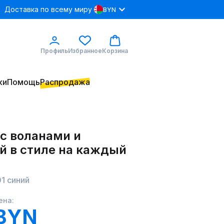
Доставка по всему миру
BYN
Профиль
Избранное
Корзина
ки
Помощь
Распродажа
 с воланами и
й в стиле на каждый
1 синий
ена:
 BYN