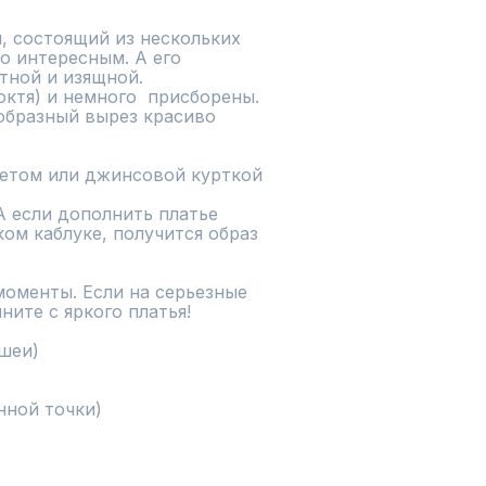
, состоящий из нескольких 
о интересным. А его 
тной и изящной.

ктя) и немного  присборены. 
-образный вырез красиво 
етом или джинсовой курткой 
 если дополнить платье 
м каблуке, получится образ 
оменты. Если на серьезные 
ите с яркого платья!

шеи)

нной точки)