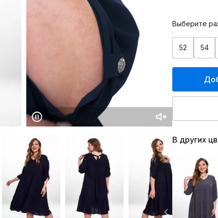
Выберите ра
52
54
Доб
В других ц