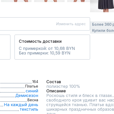
Изменить адрес
Более 360 
Купили бол
Стоимость доставки
С примеркой: от 10,68 BYN
Без примерки: 10,59 BYN
Состав
164
полиэстер 100%
Платье
синий
Описание
Демисезон
Роскошь стиля и блеск в глазах
свободного кроя удивит вас на
Весна
На каждый день
струящейся тканью. Платье вдох
текстиль
шикарных праздничных образов,
день.
