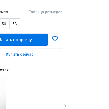
змер
Таблица размеров
56
58
авить в корзину
Купить сейчас
ветах