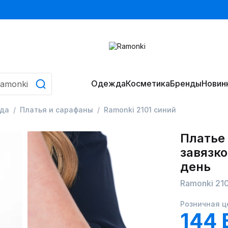
Одежда
Косметика
Бренды
Новин
да
Платья и сарафаны
Ramonki 2101 синий
Платье
завязко
день
Ramonki 210
Розничная ц
144