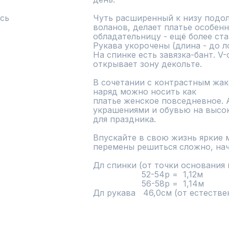
сь
Чуть расширенный к низу подол
воланов, делает платье особенн
обладательницу - ещё более ста
Рукава укорочены (длина - до ло
На спинке есть завязка-бант. V
открывает зону декольте.

В сочетании с контрастным жак
наряд можно носить как 

платье женское повседневное. А
украшениями и обувью на высоко
для праздника.

Впускайте в свою жизнь яркие м
перемены решиться сложно, начн
Дл спинки (от точки основания 
                   52-54р =  1,12м

                   56-58р =  1,14м

Дл рукава   46,0см (от естестве