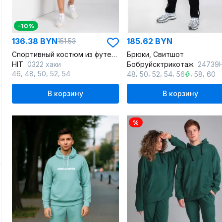
-10%
136.38 BYN
185.62 BYN
151.53
Спортивный костюм из футера с капюшоном и шортами
Брюки, Свитшот
HIT
0322 хаки
Бобруйсктрикотаж
24739НС черн
,
,
,
,
,
,
,
,
,
,
46
48
50
52
54
48
50
52
54
56
58
60
В корзину
В корзину
%