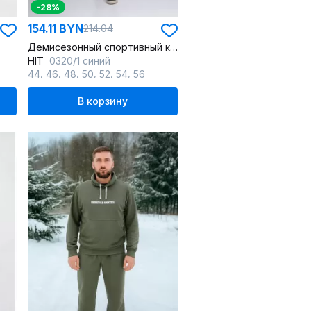
-28%
154.11 BYN
214.04
Демисезонный спортивный костюм из флиса с начесом
HIT
0320/1 синий
,
,
,
,
,
,
44
46
48
50
52
54
56
В корзину