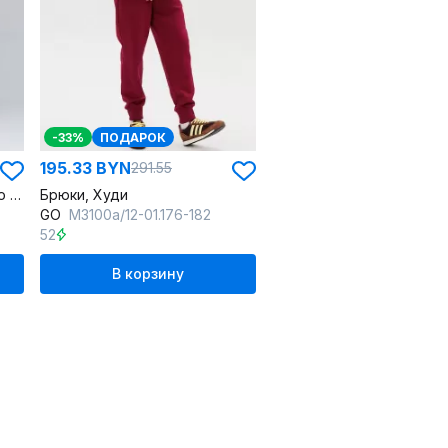
-33%
ПОДАРОК
195.33 BYN
291.55
Брюки и худи из хлопкового футера мужской демисезонный костюм
Брюки, Худи
GO
M3100а/12-01.176-182
52
В корзину