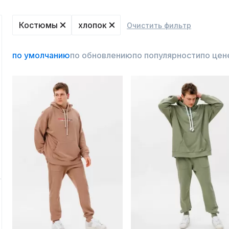
Костюмы
хлопок
Очистить фильтр
по умолчанию
по обновлению
по популярности
по цен