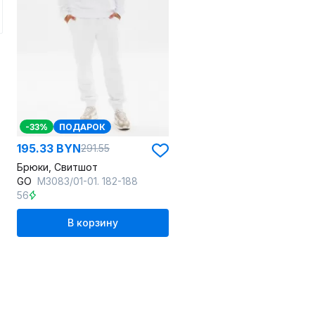
-33%
ПОДАРОК
195.33 BYN
291.55
Брюки, Свитшот
GO
M3083/01-01. 182-188
56
В корзину