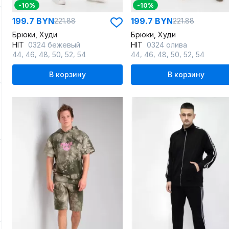
-10%
-10%
199.7 BYN
199.7 BYN
221.88
221.88
Брюки, Худи
Брюки, Худи
HIT
0324 бежевый
HIT
0324 олива
,
,
,
,
,
,
,
,
,
,
44
46
48
50
52
54
44
46
48
50
52
54
В корзину
В корзину