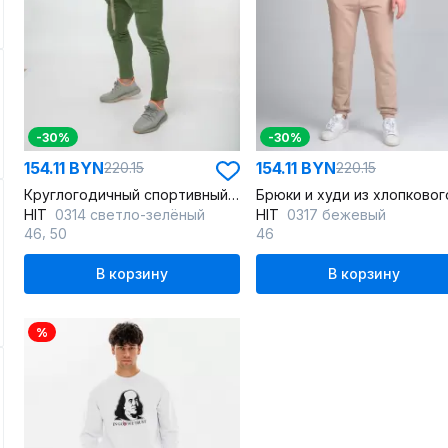
-30%
-30%
154.11 BYN
154.11 BYN
220.15
220.15
Круглогодичный спортивный костюм из хлопкового футера
HIT
0314 светло-зелёный
HIT
0317 бежевый
,
46
50
46
В корзину
В корзину
%