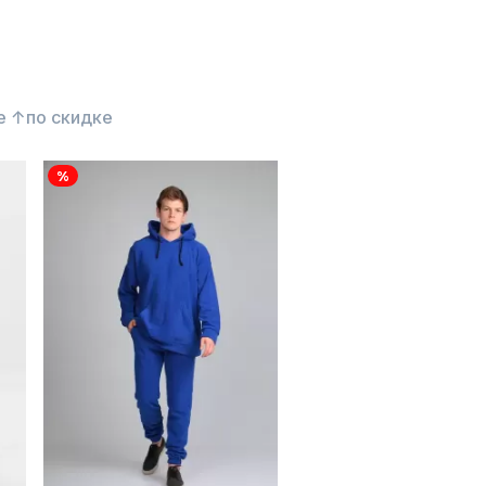
е ↑
по скидке
%