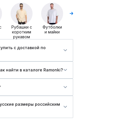
Футболки
Футболки
поло
с
Рубашки с
Футболки
коротким
и майки
рукавом
упить c доставкой по
ак найти в каталоге Ramonki?
?
русские размеры российским