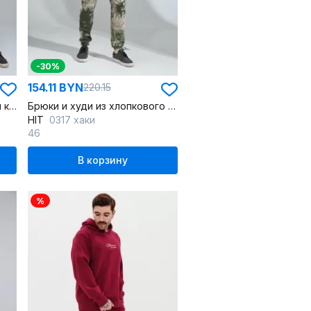
-30%
154.11 BYN
220.15
Демисезонный спортивный костюм из флиса с начесом
Брюки и худи из хлопкового футера яркий оранжевый костюм
HIT
0317 хаки
46
В корзину
%