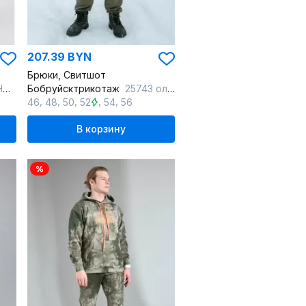
207.39 BYN
Брюки, Свитшот
ый
Бобруйсктрикотаж
25743 олива
,
,
,
,
,
46
48
50
52
54
56
В корзину
%