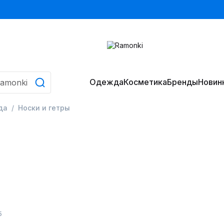
Одежда
Косметика
Бренды
Новин
да
Носки и гетры
5