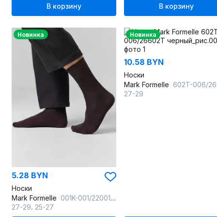
В корзину
В корзину
Новинка
Новинка
10.58 BYN
Носки
Mark Formelle
602T-006/26602T черный_рис.
27-29
5.28 BYN
Носки
Mark Formelle
001K-001/22001K-2 т.коричневый_рис.001
,
27-29
25-27