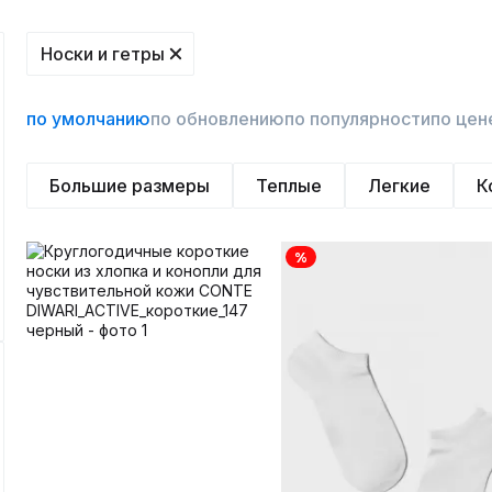
Носки и гетры
по умолчанию
по обновлению
по популярности
по цен
Большие размеры
Теплые
Легкие
К
%