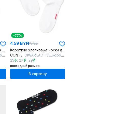
-77%
4.59 BYN
19.95
Мужские короткие носки из хлопка для активной жизни
Короткие хлопковые носки для активного образа жизни
ый
CONTE
DIWARI_ACTIVE_короткие_148 белый
,
,
25
27
29
последний размер
В корзину