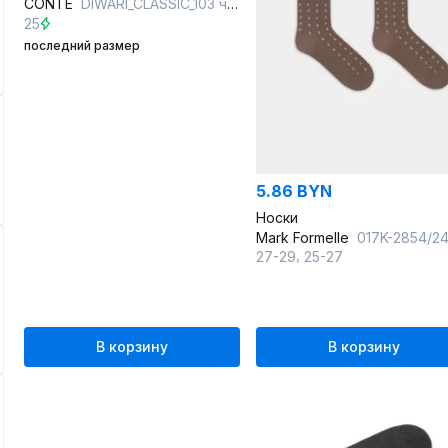
CONTE
DIWARI_CLASSIC_103 черный-темно-серый
25
последний размер
5.86 BYN
Носки
Mark Formelle
017K-2854/24017K-1 карамель_рис.
,
27-29
25-27
В корзину
В корзину