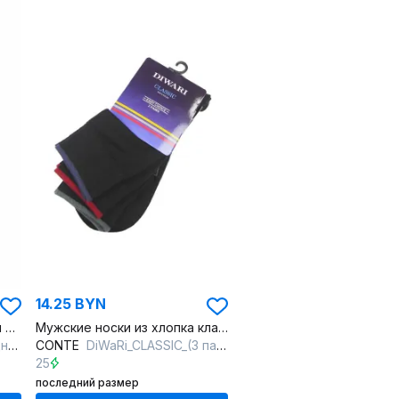
14.25 BYN
Мужские эластичные носки из хлопка с набором на неделю
Мужские носки из хлопка классические на каждый день 3 пары
ный
CONTE
DiWaRi_CLASSIC_(3 пары)_черный
25
последний размер