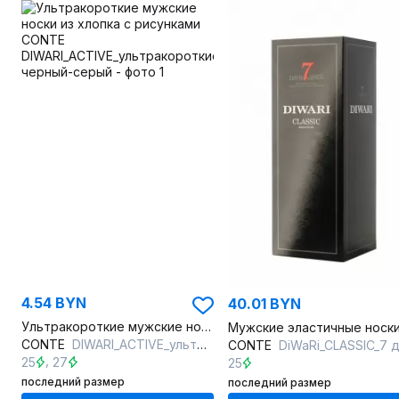
4.54 BYN
40.01 BYN
Ультракороткие мужские носки из хлопка с рисунками
CONTE
DIWARI_ACTIVE_ультракороткие_044 черный-серый
CONTE
DiWaRi_CLASSIC_7 дней_(7 пар)_чер
,
25
27
25
последний размер
последний размер