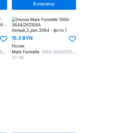
В корзину
15.3 BYN
Носки
006
Mark Formelle
106A-3644/263106A белый_3_рис.3084
27-29