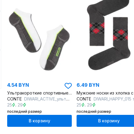
4.54 BYN
6.49 BYN
Ультракороткие спортивные носки из хлопка с двойной резинкой
CONTE
DIWARI_ACTIVE_ультракороткие_044 белый-серый
CONTE
DIWARI_HAPPY_015 темно-се
,
,
25
29
25
29
последний размер
последний размер
В корзину
В корзину