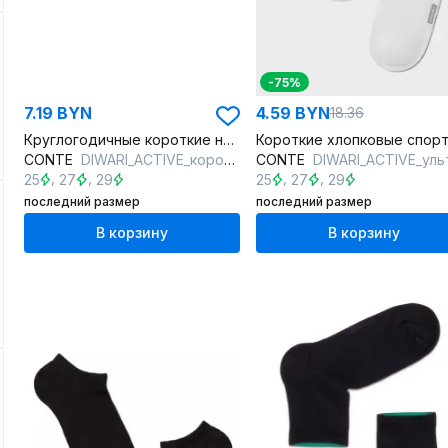
-75%
7.19 BYN
4.59 BYN
18.36
Круглогодичные короткие носки из хлопка и конопли для чувствительной кожи
CONTE
DIWARI_ACTIVE_короткие_147 черный
CONTE
DIWARI_ACTIVE_ультракороткие_484 бел
,
,
,
,
25
27
29
25
27
29
последний размер
последний размер
В корзину
В корзину