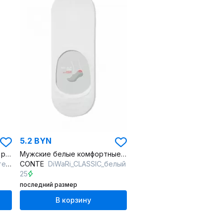
5.2 BYN
Мужские носки из хлопка с рисунками и акцентами
Мужские белые комфортные подследники из хлопка
рый
CONTE
DiWaRi_CLASSIC_белый
25
последний размер
В корзину