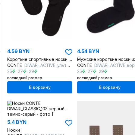
4.59 BYN
4.54 BYN
Короткие спортивные носки из хлопка с сетчатым рисунком
CONTE
DIWARI_ACTIVE_ультракороткие_484 черный
CONTE
DIWARI_ACTIVE_короткие_148 черн
,
,
,
,
25
27
29
25
27
29
последний размер
последний размер
В корзину
В корзину
5.4 BYN
Носки