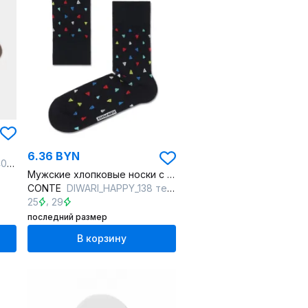
6.36 BYN
2854
Мужские хлопковые носки с яркими оригинальными рисунками
CONTE
DIWARI_HAPPY_138 темно-синий
,
25
29
последний размер
В корзину