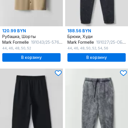
120.99 BYN
188.56 BYN
Рубашка, Шорты
Брюки, Худи
Mark Formelle
191043/25-5761Ц-2 белый_перец
Mark Formelle
191027/25-ОБР5896П-7П ACID_WASH_графит_009.2_Эйсид_007_Энзим
44
,
46
,
48
,
50
,
52
44
,
46
,
48
,
50
,
52
,
54
,
56
В корзину
В корзину