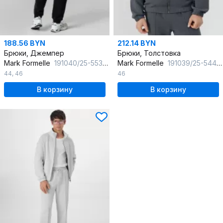
188.56 BYN
212.14 BYN
Брюки, Джемпер
Брюки, Толстовка
Mark Formelle
191040/25-5537Б-7(3) черный
Mark Formelle
191039/25-5447Ц-26 сталь
44
,
46
46
В корзину
В корзину