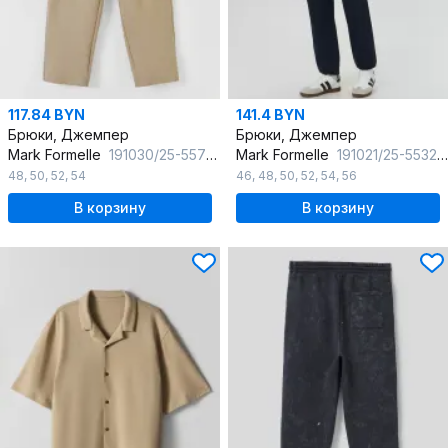
117.84 BYN
141.4 BYN
Брюки, Джемпер
Брюки, Джемпер
Mark Formelle
191030/25-5575Ц-2 алюминий
Mark Formelle
191021/25-5532Ц-7(3) неви
48
,
50
,
52
,
54
46
,
48
,
50
,
52
,
54
,
56
В корзину
В корзину