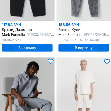
117.84 BYN
188.56 BYN
Брюки, Джемпер
Брюки, Худи
Mark Formelle
191030/25-5575Ц-2 черный
Mark Formelle
191027/25-ОБР5896П-7П ACID_WASH_графит1_009.2_Эйсид_007_Энзим
48
,
50
,
52
,
54
44
,
46
,
48
,
50
,
52
,
54
,
56
,
58
В корзину
В корзину