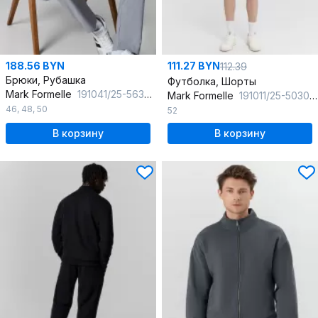
188.56 BYN
111.27 BYN
112.39
Брюки, Рубашка
Футболка, Шорты
Mark Formelle
191041/25-5636Ц-9 серый_камень
Mark Formelle
191011/25-5030Ц-7(3) молочный
46
,
48
,
50
52
В корзину
В корзину