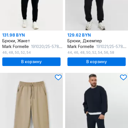
131.98 BYN
129.62 BYN
Брюки, Жакет
Брюки, Джемпер
Mark Formelle
191020/25-5781Ц-7(2) черный
Mark Formelle
191021/25-5784Б-7П черный
46
,
48
,
50
,
52
,
54
44
,
46
,
48
,
50
,
52
,
54
,
56
,
58
В корзину
В корзину