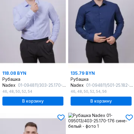
118.08 BYN
135.79 BYN
Рубашка
Рубашка
Nadex
01-094811/303-25.170-176
Nadex
01-094811/501-25.182-188
46
,
48
,
50
,
52
,
54
46
,
48
,
50
,
52
,
54
,
56
В корзину
В корзину