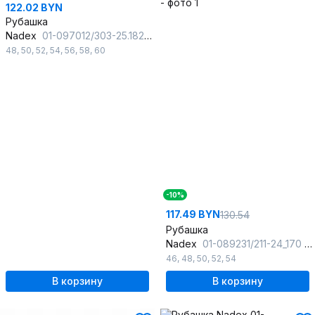
122.02 BYN
Рубашка
Nadex
01-097012/303-25.182-188
48
,
50
,
52
,
54
,
56
,
58
,
60
-10%
117.49 BYN
130.54
Рубашка
Nadex
01-089231/211-24_170 натуральный
46
,
48
,
50
,
52
,
54
В корзину
В корзину