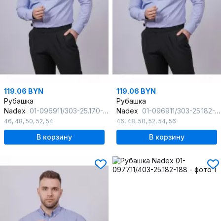
119.06 BYN
119.06 BYN
Рубашка
Рубашка
Nadex
01-096911/303-25.170-176
Nadex
01-096911/303-25.182-188
46
,
48
,
50
,
52
,
54
46
,
48
,
50
,
52
,
54
,
56
В корзину
В корзину