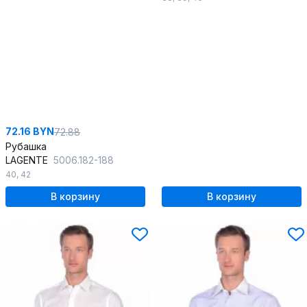
72.16 BYN
72.88
Рубашка
LAGENTE
5006.182-188
40
,
42
В корзину
В корзину