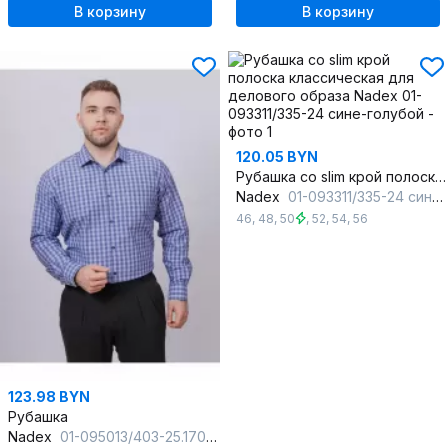
В корзину
В корзину
120.05 BYN
Рубашка со slim крой полоска классическая для делового образа
Nadex
01-093311/335-24 сине-голубой
46
,
48
,
50
,
52
,
54
,
56
123.98 BYN
Рубашка
Nadex
01-095013/403-25.170-176 темно-синий-белый