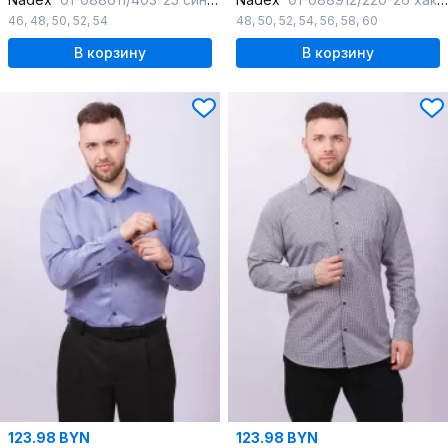
46
,
48
,
50
,
52
,
54
48
,
50
,
52
,
54
,
56
,
58
,
60
В корзину
В корзину
123.98 BYN
123.98 BYN