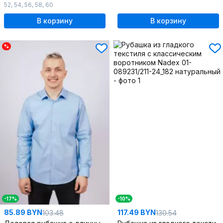
52
,
54
,
56
,
58
,
60
В корзину
В корзину
%
-17%
-10%
85.89 BYN
117.49 BYN
103.48
130.54