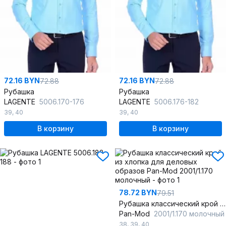
72.16 BYN
72.16 BYN
72.88
72.88
Рубашка
Рубашка
LAGENTE
5006.170-176
LAGENTE
5006.176-182
39
,
40
39
,
40
В корзину
В корзину
78.72 BYN
79.51
Рубашка классический крой из хлопка для деловых образов
Pan-Mod
2001/1.170 молочный
38
,
39
,
40