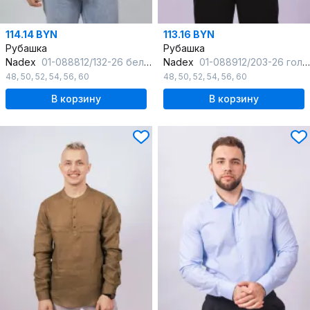
114.14 BYN
113.16 BYN
Рубашка
Рубашка
Nadex
01-088812/132-26 белый
Nadex
01-088912/203-26 голубой
48
,
50
,
52
,
54
,
56
,
60
48
,
50
,
52
,
54
,
56
,
60
В корзину
В корзину