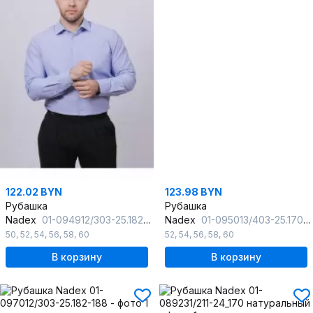
122.02 BYN
123.98 BYN
Рубашка
Рубашка
Nadex
01-094912/303-25.182-188
Nadex
01-095013/403-25.170-176 сине-белый
50
,
52
,
54
,
56
,
58
,
60
52
,
54
,
56
,
58
,
60
В корзину
В корзину