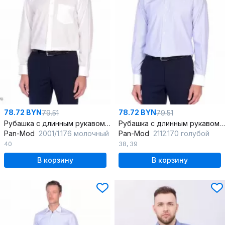
78.72 BYN
78.72 BYN
79.51
79.51
Рубашка с длинным рукавом из хлопка в голубую клетку
Рубашка с длинным рукавом в голубую мелкую клетку
Pan-Mod
2001/1.176 молочный
Pan-Mod
2112.170 голубой
40
38
,
39
В корзину
В корзину