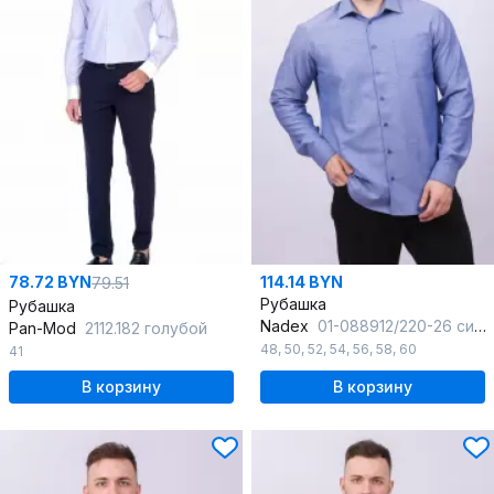
78.72 BYN
114.14 BYN
79.51
Рубашка
Рубашка
Nadex
01-088912/220-26 синий_меланж
Pan-Mod
2112.182 голубой
48
,
50
,
52
,
54
,
56
,
58
,
60
41
В корзину
В корзину