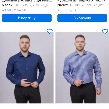
Деловая рубашка с длинным рукавом и классическим воротником
Рубашка из гладкого текстиля с классическим воротником
Nadex
01-088912/204-24_170 голубой
Nadex
01-089231/211-24_182 натуральный
48
,
50
,
52
,
54
,
56
48
,
50
,
52
,
54
,
56
В корзину
В корзину