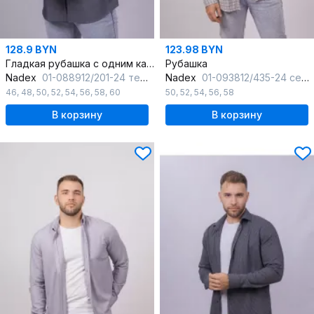
128.9 BYN
123.98 BYN
Гладкая рубашка с одним карманом и классическим воротником
Рубашка
Nadex
01-088912/201-24 темно-серый
Nadex
01-093812/435-24 серо-черный
46
,
48
,
50
,
52
,
54
,
56
,
58
,
60
50
,
52
,
54
,
56
,
58
В корзину
В корзину