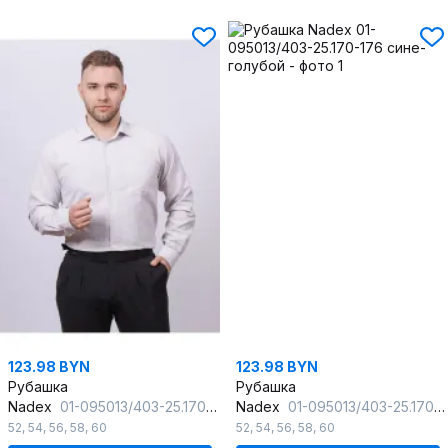
123.98 BYN
123.98 BYN
Рубашка
Рубашка
Nadex
01-095013/403-25.170-176 бежево-белый
Nadex
01-095013/403-25.170-176 сине-голубой
52
,
54
,
56
,
58
,
60
52
,
54
,
56
,
58
,
60