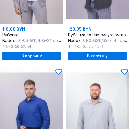
118.08 BYN
120.05 BYN
Рубашка
Рубашка со slim силуэтом полоска классическая для офисного стиля
Nadex
01-096811/403-24 серо-коричневый
Nadex
01-093311/335-24 черно-серый
46
,
48
,
50
,
52
,
54
46
,
48
,
50
,
52
,
54
,
56
В корзину
В корзину