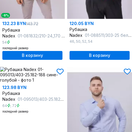
-8%
132.23 BYN
120.05 BYN
143.72
Рубашка
Рубашка
Nadex
01-088511/303-25 бело-голубой
Nadex
01-081832/210-24_170 темно-зеленый
46
,
50
,
52
,
54
54
последний размер
В корзину
В корзину
123.98 BYN
Рубашка
Nadex
01-095013/403-25.182-188 сине-голубой
64
,
72
последний размер