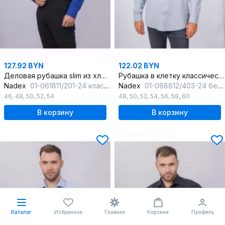
127.92 BYN
122.02 BYN
Деловая рубашка slim из хлопка с классическим воротником
Рубашка в клетку классический крой для делового образа
Nadex
01-061811/201-24 классический_синий_мини-оксфоррд
Nadex
01-088812/403-24 бежево-сине-белый
46
,
48
,
50
,
52
,
54
48
,
50
,
52
,
54
,
56
,
58
,
60
В корзину
В корзину
Каталог
Избранное
Главная
Корзина
Профиль