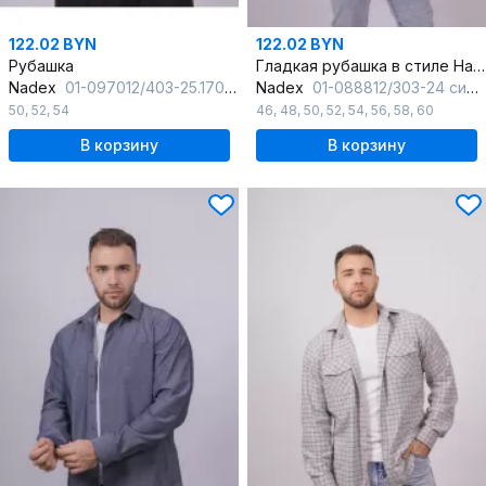
122.02 BYN
122.02 BYN
Рубашка
Гладкая рубашка в стиле На каждый день с карманом
Nadex
01-097012/403-25.170-176
Nadex
01-088812/303-24 сине-белый
50
,
52
,
54
46
,
48
,
50
,
52
,
54
,
56
,
58
,
60
В корзину
В корзину