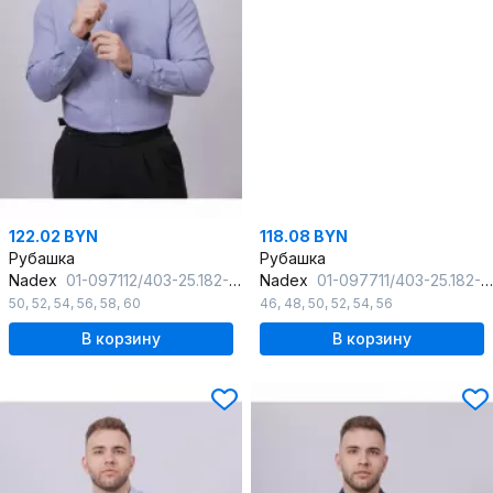
122.02 BYN
118.08 BYN
Рубашка
Рубашка
Nadex
01-097112/403-25.182-188
Nadex
01-097711/403-25.182-188
50
,
52
,
54
,
56
,
58
,
60
46
,
48
,
50
,
52
,
54
,
56
В корзину
В корзину