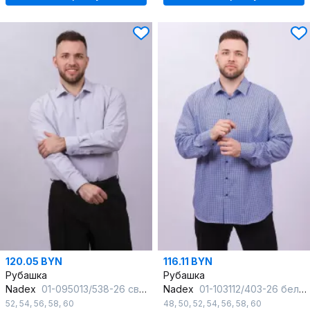
120.05 BYN
116.11 BYN
Рубашка
Рубашка
Nadex
01-095013/538-26 светло-серый
Nadex
01-103112/403-26 бело-васильковый
52
,
54
,
56
,
58
,
60
48
,
50
,
52
,
54
,
56
,
58
,
60