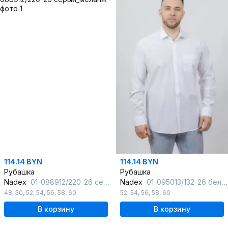
114.14 BYN
114.14 BYN
Рубашка
Рубашка
Nadex
01-088912/220-26 серый_меланж
Nadex
01-095013/132-26 белый
48
,
50
,
52
,
54
,
56
,
58
,
60
52
,
54
,
56
,
58
,
60
В корзину
В корзину