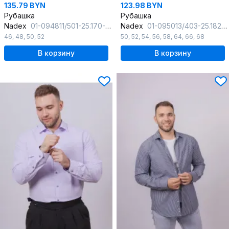
135.79 BYN
123.98 BYN
Рубашка
Рубашка
Nadex
01-094811/501-25.170-176
Nadex
01-095013/403-25.182-188 темно-синий-белый
46
,
48
,
50
,
52
50
,
52
,
54
,
56
,
58
,
64
,
66
,
68
В корзину
В корзину