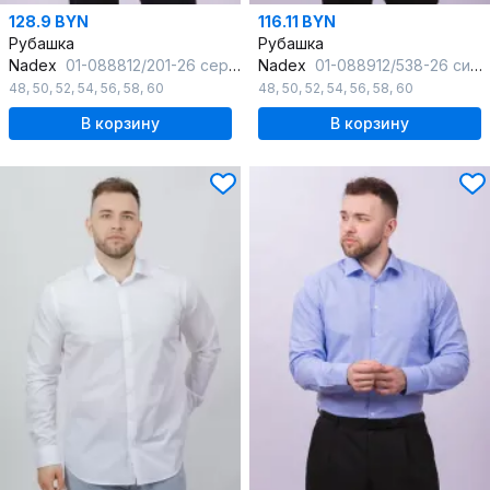
128.9 BYN
116.11 BYN
Рубашка
Рубашка
Nadex
01-088812/201-26 серый_самре
Nadex
01-088912/538-26 сине-белый
48
,
50
,
52
,
54
,
56
,
58
,
60
48
,
50
,
52
,
54
,
56
,
58
,
60
В корзину
В корзину