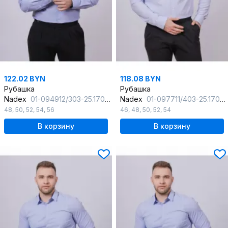
122.02 BYN
118.08 BYN
Рубашка
Рубашка
Nadex
01-094912/303-25.170-176
Nadex
01-097711/403-25.170-176
48
,
50
,
52
,
54
,
56
46
,
48
,
50
,
52
,
54
В корзину
В корзину