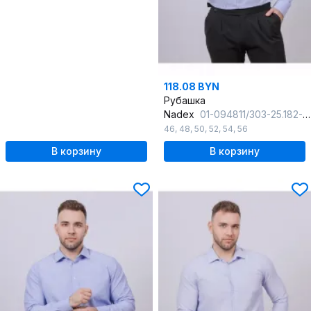
118.08 BYN
Рубашка
Nadex
01-094811/303-25.182-188
46
,
48
,
50
,
52
,
54
,
56
В корзину
В корзину