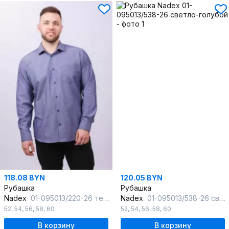
118.08 BYN
120.05 BYN
Рубашка
Рубашка
Nadex
01-095013/220-26 темно-синий меланж
Nadex
01-095013/538-26 светло-голубой
52
,
54
,
56
,
58
,
60
52
,
54
,
56
,
58
,
60
В корзину
В корзину