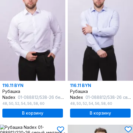
116.11 BYN
116.11 BYN
Рубашка
Рубашка
Nadex
01-088812/538-26 белый
Nadex
01-088812/538-26 светло-голубой
48
,
50
,
52
,
54
,
56
,
58
,
60
48
,
50
,
52
,
54
,
56
,
58
,
60
В корзину
В корзину