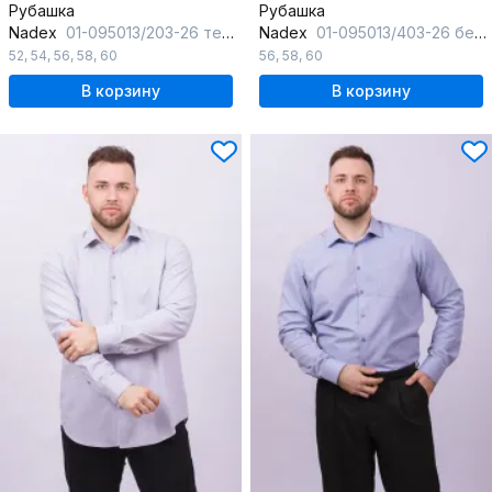
Рубашка
Рубашка
Nadex
01-095013/203-26 темно-синий
Nadex
01-095013/403-26 бело-черный
52
,
54
,
56
,
58
,
60
56
,
58
,
60
В корзину
В корзину