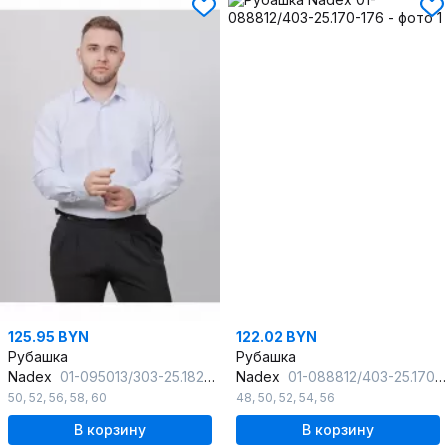
125.95 BYN
122.02 BYN
Рубашка
Рубашка
Nadex
01-095013/303-25.182-188
Nadex
01-088812/403-25.170-176
50
,
52
,
56
,
58
,
60
48
,
50
,
52
,
54
,
56
В корзину
В корзину