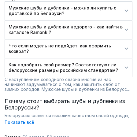
Мужские шубы и дубленки - можно ли купить c
доставкой по Беларуси?
Мужские шубы и дубленки недорого - как найти в
каталоге Ramonki?
Что если модель не подойдет, как оформить
возврат?
Как подобрать свой размер? Соответствуют ли
белорусские размеры российским стандартам?
С наступлением холодного сезона многие из нас
начинают задумываться о том, как защитить себя от
зимних холодов. Мужские шубы и дубленки из Белоруссии
— это не только стильный выбор, но и надежная защита
от непогоды. В этой статье мы расскажем, на что
Почему стоит выбирать шубы и дубленки из
обратить внимание при покупке, и как выбрать идеальную
Белоруссии?
модель.
Белоруссия славится высоким качеством своей одежды,
и шубы с дубленками не исключение. Производители
Показать всё
используют натуральные и искусственные материалы,
которые обеспечивают отличную теплоизоляцию и
долговечность. Многие модели имеют стильный дизайн,