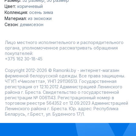
Размер:
52 размер
50 размер
который подходит как для повседневной носки, так и для
Цвет:
коричневый
более формальных мероприятий.
Коллекция:
осень зима
1. Разнообразие моделей
Материал:
из экокожи
На рынке представлено множество моделей шуб и
Сезон:
демисезон
дубленок:
Шубы из натурального меха
: Идеальны для холодных зим,
обеспечивают максимальное тепло и комфорт.
Лицо местного исполнительного и распорядительного
Шубы из искусственного меха
: Более доступные по цене
органа, уполномоченное рассматривать обращения
и легкие в уходе, они также прекрасно защищают от
покупателей:
холода.
Дубленки
+375 162 30-18-45
: Универсальный вариант, который сочетает
стиль и функциональность. Их можно носить как с
повседневной одеждой, так и с более строгими
Copyright 2012-2026 © Ramonki.by - интернет-магазин
нарядами.
фирменной белорусской одежды. Все права защищены.
2. Учитывайте назначение
ЧТУП «Чиколетта», УНП 291136513. Государственная
регистрация от 12.10.2012 Администрацией Ленинского
Подумайте, для каких условий вам нужен верхняя
района г. Бреста. Свидетельство о государственной
одежда. Если вы планируете носить шубу в условиях
регистрации № 0061143. Регистрационный номер в
сильного мороза, выбирайте утепленные модели с
торговом реестре 564352 от 12.09.2023 Администрацией
дополнительным слоем изоляции. Для более теплых зим
подойдут легкие дубленки.
Ленинского района г. Бреста. Юр. адрес: Республика
Беларусь, г.Брест, ул. Буденного 17/1.
3. Обратите внимание на материал
При выборе шубы или дубленки обратите внимание на
используемые материалы:
Натуральный мех
: Обеспечивает отличную