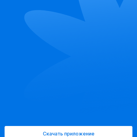
теплоизоляцию и выглядит стильно, но требует более
тщательного ухода.
Искусственный мех
: Легче в уходе, доступнее по цене,
при этом также обладает хорошими теплоизоляционными
свойствами.
Кожаные дубленки: Практичны и долговечны, их легко
чистить, но они могут быть тяжелее и менее теплыми.
4. Размер и посадка
Правильный размер — ключевой фактор при выборе.
Убедитесь, что:
Плечи
: Плащ должен хорошо сидеть на плечах, не быть
слишком свободным или тесным.
Рукава
: Длина должна быть достаточной, чтобы не
затягиваться на запястье.
Длина изделия
: Выбирайте в зависимости от вашего
роста и предпочтений.
5. Функциональные детали
Обратите внимание на дополнительные элементы:
Карманы
: Наличие удобных карманов для хранения
мелочей — важный аспект.
Капюшон
: Полезен для защиты от дождя и снега.
Застежки
: Молния или пуговицы — выбирайте в
зависимости от стиля и удобства.
Скачать приложение