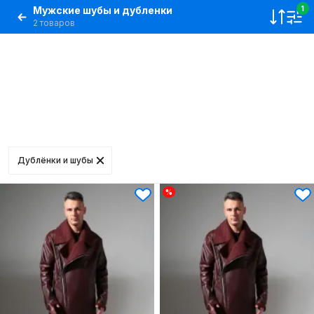
Мужские шубы и дубленки
1
2 товаров
Дублёнки и шубы
%