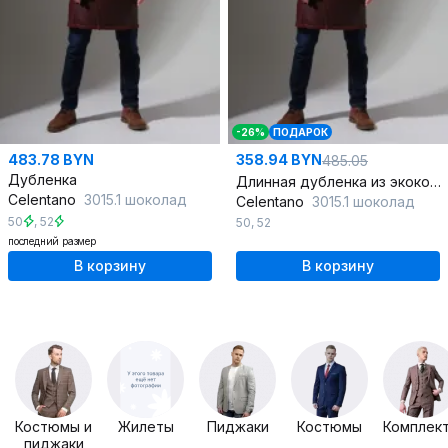
-26%
ПОДАРОК
483.78 BYN
358.94 BYN
485.05
Дубленка
Длинная дубленка из экокожи с карманами и застежкой
Celentano
3015.1 шоколад
Celentano
3015.1 шоколад
50
,
52
50
,
52
последний размер
В корзину
В корзину
Костюмы и
Жилеты
Пиджаки
Костюмы
Комплек
пиджаки