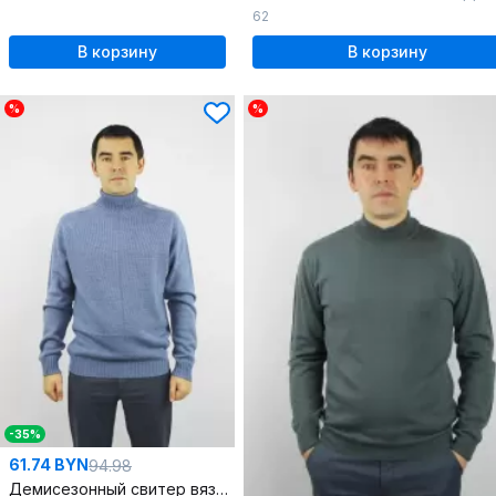
62
В корзину
В корзину
%
%
-35%
61.74 BYN
94.98
Демисезонный свитер вязаный реглан-пагон синий