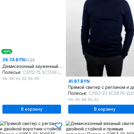
-40%
36.74 BYN
61.23
Демисезонный зауженный свитер с двойным воротником
Полесье
С3012-15 5С1749-Д43 170,176 королевский_синий
46
,
48
,
50
,
54
,
56
,
58
41.87 BYN
Полесье
С3152-23 4С0676-Д43 170,176 т.си
44
,
46
,
48
,
50
,
52
В корзину
В корзину