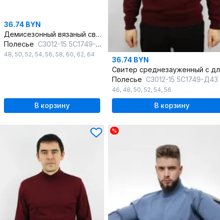
36.74 BYN
Демисезонный вязаный свитер с двойным воротником стойкой
Полесье
С3012-15 5С1749-Д43 182,188 серый
48
,
50
,
52
,
54
,
56
,
58
,
60
,
62
,
64
36.74 BYN
Полесье
С3012-15 5С1749-Д43 170,176 св.борд
46
,
48
,
50
,
52
,
54
,
56
В корзину
В корзину
%