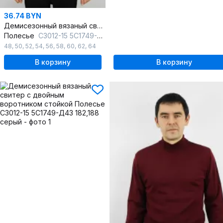
36.74 BYN
Демисезонный вязаный свитер с двойным воротником стойкой
Полесье
С3012-15 5С1749-Д43 182,188 полынь
48
,
50
,
52
,
54
,
56
,
58
,
60
,
62
,
64
В корзину
В корзину