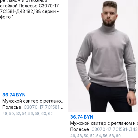
36.74 BYN
Мужской свитер с регланом и отложной стойкой
Полесье
С3070-17 7С1581-Д43 182,188 серый
48
,
50
,
52
,
54
,
56
,
58
,
60
,
62
36.74 BYN
Полесье
С3070-17 7С1581-Д43 170,176 с
46
,
48
,
50
,
52
,
54
,
56
,
58
,
60