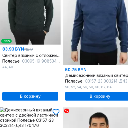
-30%
83.93 BYN
119.9
Свитер вязаный с отложным воротником и шерстью
Полесье
С3095-19 9С8534-Д43 170,176 зеленый_джинс
44
,
48
50.75 BYN
Полесье
С3157-23 3С3214-Д43 182,188 индиго_с
50
,
52
,
54
,
56
,
58
,
60
,
62
,
64
В корзину
В корзину
%