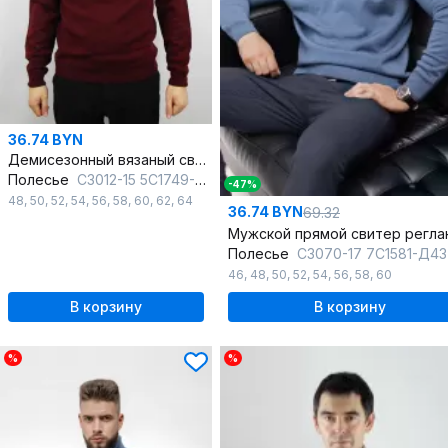
36.74 BYN
Демисезонный вязаный свитер с двойным воротником стойкой
Полесье
С3012-15 5С1749-Д43 182,188 св.бордовый
-47%
48
,
50
,
52
,
54
,
56
,
58
,
60
,
62
,
64
36.74 BYN
69.32
Полесье
С3070-17 7С1581-Д43 170,176 габа
46
,
48
,
50
,
52
,
54
,
56
,
58
,
60
В корзину
В корзину
%
%