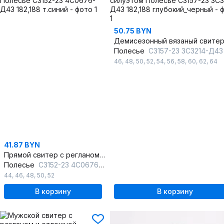
50.75 BYN
Полесье
С3157-23 3С3214-Д43 182,188 глубокий_ч
46
,
48
,
50
,
52
,
54
,
56
,
58
,
60
,
62
,
64
41.87 BYN
Прямой свитер с регланом и двойной воротник-стойкой
Полесье
С3152-23 4С0676-Д43 182,188 т.синий
44
,
46
,
48
,
50
,
52
В корзину
В корзину