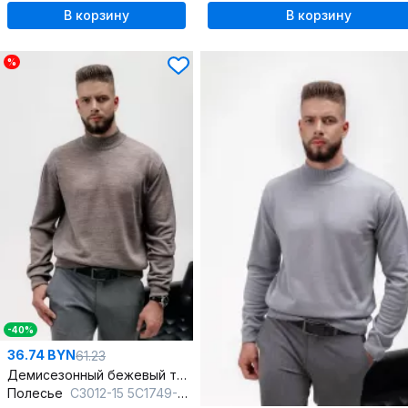
В корзину
В корзину
%
-40%
36.74 BYN
61.23
Демисезонный бежевый трикотажный свитер с длинным рукавом
Полесье
С3012-15 5С1749-Д43 170,176 св.дюна