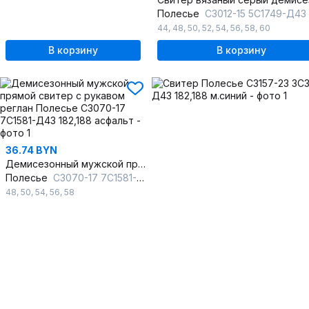
Полесье
С3012-15 5С1749-Д43 170,176 асфа
44
,
48
,
50
,
52
,
54
,
56
,
58
,
60
В корзину
В корзину
36.74 BYN
Демисезонный мужской прямой свитер с рукавом реглан
Полесье
С3070-17 7С1581-Д43 182,188 асфальт
48
,
50
,
54
,
56
,
58