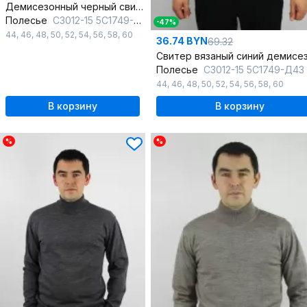
Демисезонный черный свитер вязаный с длинным рукавом
Полесье
С3012-15 5С1749-Д43 170,176 глубокий_черный
-47%
44
,
46
,
48
,
50
,
52
,
54
,
56
,
58
,
60
36.74 BYN
69.32
Полесье
С3012-15 5С1749-Д43 170,176 м.си
44
,
46
,
48
,
50
,
52
,
54
,
56
,
58
,
60
В корзину
В корзину
%
%