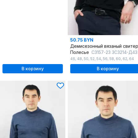
50.75 BYN
Полесье
С3157-23 3С3214-Д43 170,176 глубокий_ч
46
,
48
,
50
,
52
,
54
,
56
,
58
,
60
,
62
,
64
В корзину
В корзину