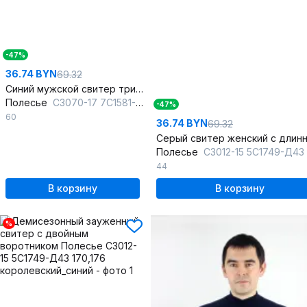
-47%
36.74 BYN
69.32
Синий мужской свитер трикотаж прямого силуэта
Полесье
С3070-17 7С1581-Д43 182,188 туча
-47%
60
36.74 BYN
69.32
Полесье
С3012-15 5С1749-Д43 170,176 мет
44
В корзину
В корзину
%