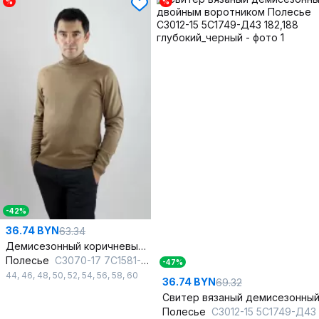
%
%
-42%
36.74 BYN
63.34
Демисезонный коричневый мужской свитер с воротником-ложкой
Полесье
С3070-17 7С1581-Д43 182,188 льняной_темный
-47%
44
,
46
,
48
,
50
,
52
,
54
,
56
,
58
,
60
36.74 BYN
69.32
Полесье
С3012-15 5С1749-Д43 182,188 глубокий_че