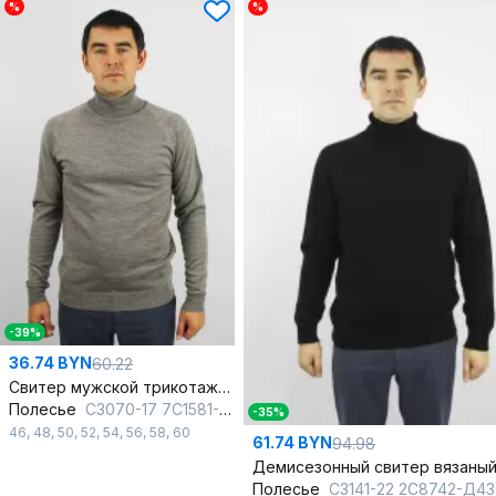
%
%
-39%
36.74 BYN
60.22
Свитер мужской трикотажный прямой с рукавом реглан
Полесье
С3070-17 7С1581-Д43 182,188 св.дюна
-35%
46
,
48
,
50
,
52
,
54
,
56
,
58
,
60
61.74 BYN
94.98
Полесье
С3141-22 2С8742-Д43 182,188 глубокий_ч