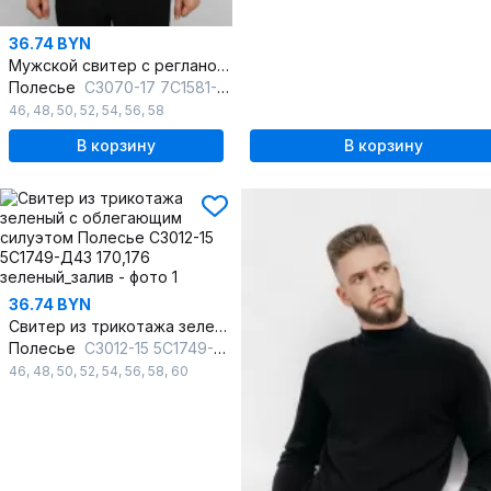
36.74 BYN
Мужской свитер с регланом и отложным воротником
Полесье
С3070-17 7С1581-Д43 170,176 полынь
46
,
48
,
50
,
52
,
54
,
56
,
58
В корзину
В корзину
36.74 BYN
Свитер из трикотажа зеленый с облегающим силуэтом
Полесье
С3012-15 5С1749-Д43 170,176 зеленый_залив
46
,
48
,
50
,
52
,
54
,
56
,
58
,
60