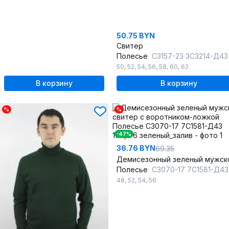
50.75 BYN
Свитер
Полесье
С3157-23 3С3214-Д43 182,188 м.с
50
,
52
,
54
,
56
,
58
,
60
,
62
В корзину
В корзину
%
%
-47%
36.76 BYN
69.35
Полесье
С3070-17 7С1581-Д43 170,176 зеленый_
48
,
52
,
54
,
56