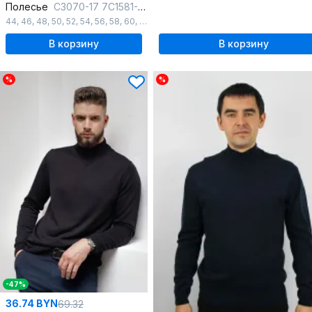
Полесье
С3070-17 7С1581-Д43 170,176 глубокий_черный
44
,
46
,
48
,
50
,
52
,
54
,
56
,
58
,
60
,
62
В корзину
В корзину
%
%
-47%
36.74 BYN
69.32