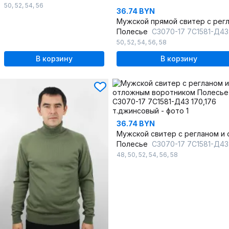
50
,
52
,
54
,
56
36.74 BYN
Полесье
С3070-17 7С1581-Д43 170,176 графит
50
,
52
,
54
,
56
,
58
В корзину
В корзину
36.74 BYN
Полесье
С3070-17 7С1581-Д43 170,176 т.джинс
48
,
50
,
52
,
54
,
56
,
58