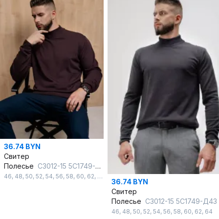
36.74 BYN
Свитер
Полесье
С3012-15 5С1749-Д43 182,188 изысканный_кофейный
46
,
48
,
50
,
52
,
54
,
56
,
58
,
60
,
62
,
64
36.74 BYN
Свитер
Полесье
С3012-15 5С1749-Д43 182,188 дипл
46
,
48
,
50
,
52
,
54
,
56
,
58
,
60
,
62
,
64