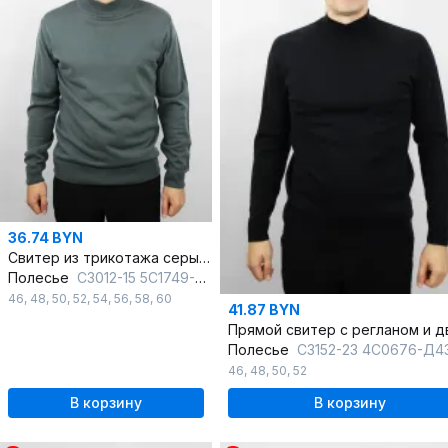
36.74 BYN
Свитер из трикотажа серый с классическим фасоном
Полесье
С3012-15 5С1749-Д43 170,176 черный_жемчуг
46
,
48
,
50
,
52
,
54
,
56
,
58
,
60
41.87 BYN
Полесье
С3152-23 4С0676-Д43 170,176 черный_антр
46
,
48
,
50
,
52
В корзину
В корзину