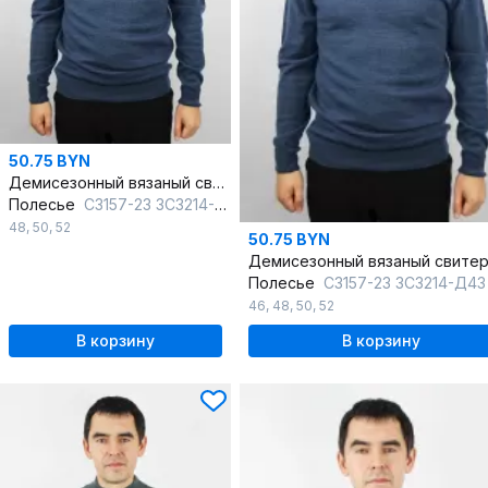
50.75 BYN
Демисезонный вязаный свитер с двойной стойкой и прямым силуэтом
Полесье
С3157-23 3С3214-Д43 170,176 индиго_голубой
48
,
50
,
52
50.75 BYN
Полесье
С3157-23 3С3214-Д43 182,188 индиго_го
46
,
48
,
50
,
52
В корзину
В корзину