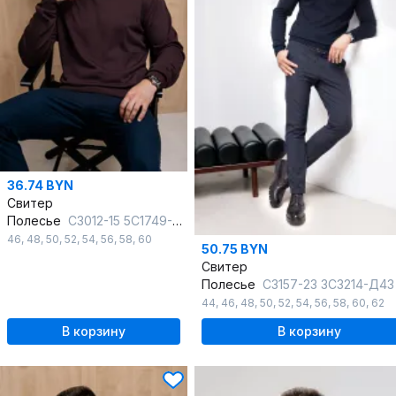
36.74 BYN
Свитер
Полесье
С3012-15 5С1749-Д43 170,176 изысканный_кофейный
46
,
48
,
50
,
52
,
54
,
56
,
58
,
60
50.75 BYN
Свитер
Полесье
С3157-23 3С3214-Д43 170,176 м.с
44
,
46
,
48
,
50
,
52
,
54
,
56
,
58
,
60
,
62
В корзину
В корзину