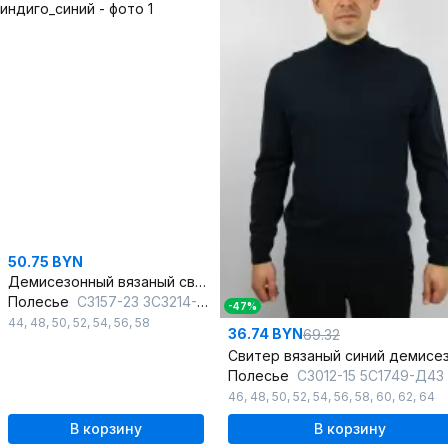
50.75 BYN
Демисезонный вязаный свитер с двойной ластичной стойкой
Полесье
С3157-23 3С3214-Д43 170,176 индиго_синий
-47%
44
,
48
,
50
,
52
,
54
,
56
,
58
36.74 BYN
69.32
Полесье
С3012-15 5С1749-Д43 182,188 м.си
46
,
48
,
50
,
52
,
54
,
56
,
58
,
60
,
62
,
64
В корзину
В корзину