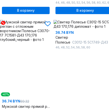
44
,
46
,
48
,
50
,
52
,
54
,
56
,
58
,
60
,
62
,
В корзину
В корзину
%
36.74 BYN
Свитер
Полесье
С3012-15 5С1749-Д43 170,176 дипл
46
,
48
,
52
,
54
,
56
,
58
,
60
-47%
36.74 BYN
69.32
Мужской свитер прямой реглан с отложным воротником