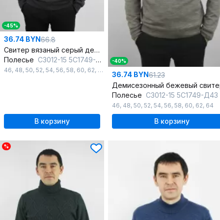
-45%
36.74 BYN
66.8
Свитер вязаный серый демисезонный на каждый день
Полесье
С3012-15 5С1749-Д43 182,188 асфальт
-40%
46
,
48
,
50
,
52
,
54
,
56
,
58
,
60
,
62
,
64
36.74 BYN
61.23
Полесье
С3012-15 5С1749-Д43 182,188 св.д
46
,
48
,
50
,
52
,
54
,
56
,
58
,
60
,
62
,
64
В корзину
В корзину
%