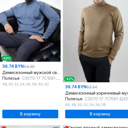
-43%
36.74 BYN
64.45
Демисезонный мужской свитер прямого силуэта с воротником
Полесье
С3070-17 7С1581-Д43 182,188 габардин
-42%
48
,
50
,
52
,
54
,
56
,
58
,
60
,
62
36.74 BYN
63.34
Полесье
С3070-17 7С1581-Д43 170,176 льняной_т
46
,
48
,
50
,
52
,
54
,
56
,
58
В корзину
В корзину