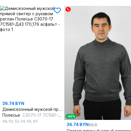
%
36.74 BYN
Демисезонный мужской прямой свитер с рукавом реглан
Полесье
С3070-17 7С1581-Д43 170,176 асфальт
-45%
48
,
50
,
52
,
54
,
56
,
60
36.74 BYN
66.8