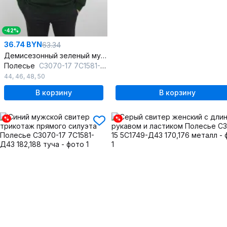
-42%
36.74 BYN
63.34
Демисезонный зеленый мужской свитер с воротником-стойкой
Полесье
С3070-17 7С1581-Д43 182,188 темная_зелень
44
,
46
,
48
,
50
В корзину
В корзину
%
%