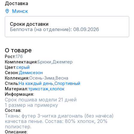
Доставка
Минск
Сроки доставки
Белпочта (на отделение): 08.09.2026
О товаре
Рост
176
Комплектация
Брюки,
Джемпер
Цвет
серый
Сезон
Демисезон
Коллекция
Осень-Зима,
Весна
Стиль
На каждый день,
Спортивный
Материал
трикотаж,
хлопок
Информация
Срок пошива модели 21 дней
1 размер на примерку
Состав
Ткань: футер 3-нитка диагональ (без начёса) 
качества пенье. Состав: 80% хлопок, 20% 
полиэстер.
Описание