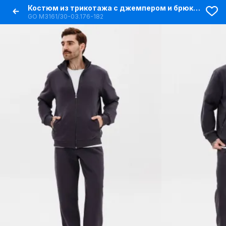
Костюм из трикотажа с джемпером и брюками со стрелками
GO M3161/30-03.176-182