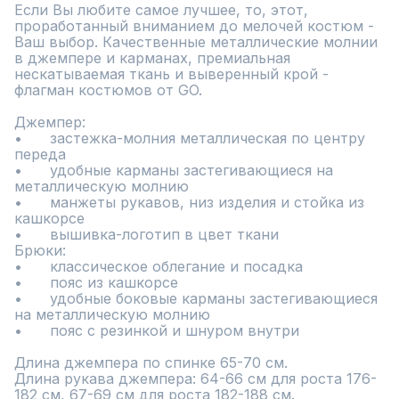
Если Вы любите самое лучшее, то, этот, 
проработанный вниманием до мелочей костюм - 
Ваш выбор. Качественные металлические молнии 
в джемпере и карманах, премиальная 
нескатываемая ткань и выверенный крой - 
флагман костюмов от GO.

Джемпер:

•	застежка-молния металлическая по центру 
переда

•	удобные карманы застегивающиеся на 
металлическую молнию

•	манжеты рукавов, низ изделия и стойка из 
кашкорсе

•	вышивка-логотип в цвет ткани

Брюки:

•	классическое облегание и посадка

•	пояс из кашкорсе

•	удобные боковые карманы застегивающиеся 
на металлическую молнию

•	пояс с резинкой и шнуром внутри

Длина джемпера по спинке 65-70 см.

Длина рукава джемпера: 64-66 см для роста 176-
182 см, 67-69 см для роста 182-188 см.
